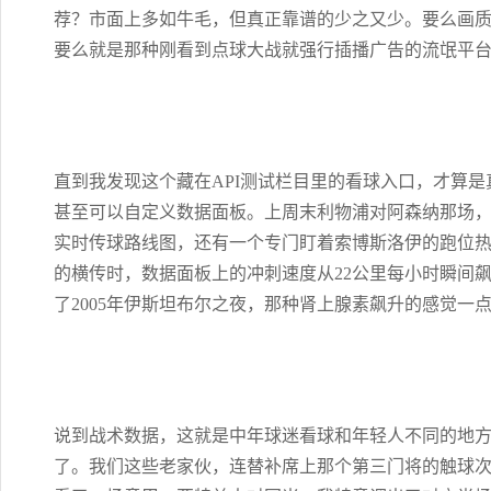
荐？市面上多如牛毛，但真正靠谱的少之又少。要么画
要么就是那种刚看到点球大战就强行插播广告的流氓平
直到我发现这个藏在API测试栏目里的看球入口，才算
甚至可以自定义数据面板。上周末利物浦对阿森纳那场
实时传球路线图，还有一个专门盯着索博斯洛伊的跑位热
的横传时，数据面板上的冲刺速度从22公里每小时瞬间飙
了2005年伊斯坦布尔之夜，那种肾上腺素飙升的感觉一
说到战术数据，这就是中年球迷看球和年轻人不同的地
了。我们这些老家伙，连替补席上那个第三门将的触球