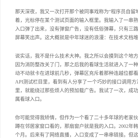
那天深夜，我又一次打开那个被同事戏称为“程序员自留地
着，光标停在某个测试页面的输入框里。我输入了一串熟
入口弹了出来，没有弹窗广告，没有低俗弹幕，只有三
屏幕笑出声。这大概就是中年球迷的浪漫：在技术文档
说实话，我不是什么技术大神。我之所以会摸到这个地
因为消防整改关了门，那之后我的看球生活就进入了一
动不动就卡在进球前几秒，弹幕区充斥着那种连越位都
API测试栏目里，看到有人分享了一个巧妙的接口调用
里，就能绕过那些烦人的预加载广告。我试了一次，成
属看球入口。
你可能觉得我矫情，但作为一个看了二十多年球的老家伙，
蹲在邻居家窗口看的，那扇窗户就是我的入口。2002年
个月。后来有了网络直播，入口变成了一串串链接。但