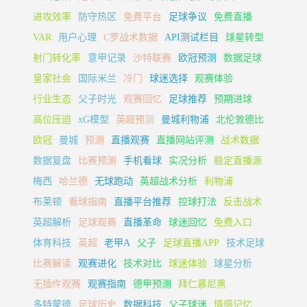
进攻效率
防守热区
免费平台
足球争议
免费直播
VAR
用户心理
C罗战术数据
API测试栏目
球星转型
射门转化率
意甲记录
沙特联赛
欧冠预测
数据足球
皇家社会
国际米兰
冷门
球迷选择
观赛体验
行业生态
父子时光
观赛回忆
足球推荐
预期进球
高位压迫
xG模型
英超预测
曼城利物浦
北伦敦德比
欧冠
曼城
预测
直播观赛
直播网站评测
战术数据
数据复盘
比赛预测
手机看球
实况分析
稳定直播源
梅西
哈兰德
无球跑动
英超战术分析
利物浦
布莱顿
看球指南
直播平台推荐
控球打法
反击战术
英超解析
足球观赛
直播革命
球迷回忆
免费入口
体育科技
英超
老甲A
父子
足球直播APP
技术足球
比赛解读
观赛进化
技术对比
球迷体验
球星分析
无插件观赛
观赛指南
德甲预测
拜仁慕尼黑
多特蒙德
足球历史
数据科技
父子球迷
情感记忆