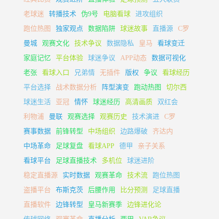
老球迷
转播技术
伪9号
电脑看球
进攻组织
跑位热图
独家观点
数据陷阱
球迷故事
直播源
C罗
曼城
观赛文化
技术争议
数据隐私
皇马
看球变迁
家庭记忆
平台体验
球迷争议
APP动态
数据可视化
老张
看球入口
兄弟情
无插件
版权
争议
看球经历
平台选择
战术数据分析
阵型演变
跑动热图
切尔西
球迷生活
亚冠
情怀
球迷经历
高清画质
双红会
利物浦
曼联
观赛选择
观赛历史
技术演进
C罗
赛事数据
前锋转型
中场组织
边路爆破
齐达内
中场革命
足球复盘
看球APP
德甲
亲子关系
看球平台
足球直播技术
多机位
球迷进阶
稳定直播源
实时数据
观赛革命
技术流
跑位热图
盗播平台
布斯克茨
后腰作用
比分预测
足球直播
直播软件
边锋转型
皇马新赛季
边锋进化论