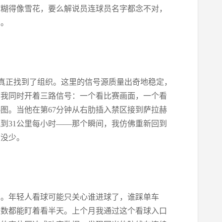
质糊得像雪花，要么解说员连球员名字都念不对，
台。
是真正找到了组织。这里的信号源质量出奇地稳定，
，我同时开着三路信号：一个看比赛画面，一个看
图。当他在第67分钟从右肋插入禁区接到萨拉赫
到31公里每小时——那个瞬间，我仿佛重新回到
点没少。
方。年轻人看球可能只关心谁进球了，谁踩单车
次数都能盯着看半天。上个月我通过这个看球入口