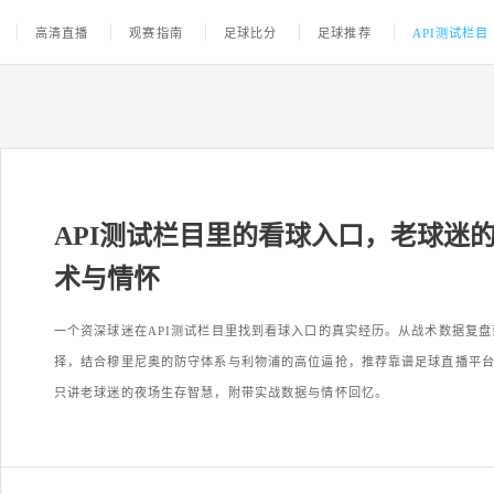
高清直播
观赛指南
足球比分
足球推荐
API测试栏目
API测试栏目里的看球入口，老球迷
术与情怀
一个资深球迷在API测试栏目里找到看球入口的真实经历。从战术数据复
择，结合穆里尼奥的防守体系与利物浦的高位逼抢，推荐靠谱足球直播平
只讲老球迷的夜场生存智慧，附带实战数据与情怀回忆。