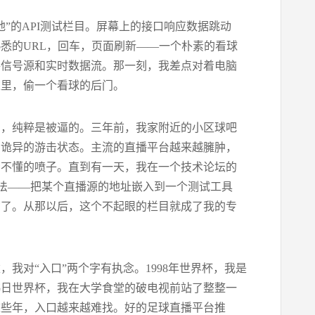
”的API测试栏目。屏幕上的接口响应数据跳动
悉的URL，回车，页面刷新——一个朴素的看球
路信号源和实时数据流。那一刻，我差点对着电脑
堆里，偷一个看球的后门。
方，纯粹是被逼的。三年前，我家附近的小区球吧
种诡异的游击状态。主流的直播平台越来越臃肿，
看不懂的喷子。直到有一天，我在一个技术论坛的
方法——把某个直播源的地址嵌入到一个测试工具
功了。从那以后，这个不起眼的栏目就成了我的专
我对“入口”两个字有执念。1998年世界杯，我是
韩日世界杯，我在大学食堂的破电视前站了整整一
这些年，入口越来越难找。好的足球直播平台推