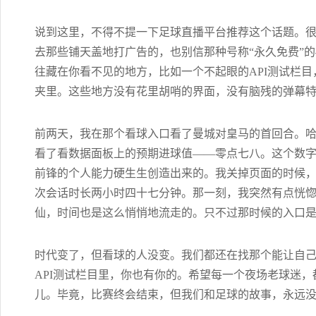
说到这里，不得不提一下足球直播平台推荐这个话题。
去那些铺天盖地打广告的，也别信那种号称“永久免费”
往藏在你看不见的地方，比如一个不起眼的API测试栏
夹里。这些地方没有花里胡哨的界面，没有脑残的弹幕
前两天，我在那个看球入口看了曼城对皇马的首回合。
看了看数据面板上的预期进球值——零点七八。这个数字
前锋的个人能力硬生生创造出来的。我关掉页面的时候
次会话时长两小时四十七分钟。那一刻，我突然有点恍
仙，时间也是这么悄悄地流走的。只不过那时候的入口
时代变了，但看球的人没变。我们都还在找那个能让自
API测试栏目里，你也有你的。希望每一个夜场老球迷
儿。毕竟，比赛终会结束，但我们和足球的故事，永远