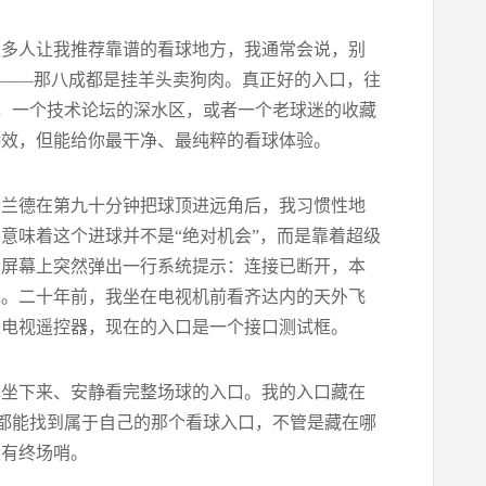
很多人让我推荐靠谱的看球地方，我通常会说，别
的——那八成都是挂羊头卖狗肉。真正好的入口，往
目，一个技术论坛的深水区，或者一个老球迷的收藏
特效，但能给你最干净、最纯粹的看球体验。
哈兰德在第九十分钟把球顶进远角后，我习惯性地
意味着这个进球并不是“绝对机会”，而是靠着超级
，屏幕上突然弹出一行系统提示：连接已断开，本
惚。二十年前，我坐在电视机前看齐达内的天外飞
是电视遥控器，现在的入口是一个接口测试框。
己坐下来、安静看完整场球的入口。我的入口藏在
，都能找到属于自己的那个看球入口，不管是藏在哪
没有终场哨。