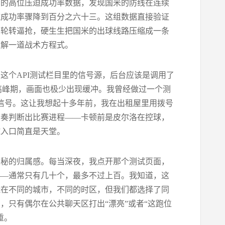
场的高位压迫成功率数据，发现国米的防线在连续
球成功率骤降到百分之六十三。这组数据直接验证
的轮转逼抢，硬生生把国米的出球线路压缩成一条
在解一道战术方程式。
这个API测试栏目里的信号源，后台应该是调用了
高峰期，画面也极少出现缓冲。我曾经做过一个测
0P的信号。这让我想起十多年前，我在出租屋里用拨号
节奏判断出比赛进程——卡顿前是皮尔洛在控球，
球入口简直是天堂。
隐秘的归属感。每当深夜，我点开那个测试页面，
——通常只有几十个，最多不过上百。我知道，这
能在不同的城市，不同的时区，但我们都选择了同
，只有偶尔在公共聊天区打出“漂亮”或者“这跑位
重。