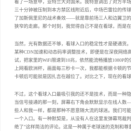
看了一场意甲，亚特兰大对国米。我特意调出了对方半
三十分钟被压制到本方禁区线附近后，中场巴雷拉的传
了加斯佩里尼的战术奏效——就是靠前场三人和边翼卫
狭窄的走廊。那个时刻，我觉得自己不是在看球，而是
当然，光有数据还不够，看球入口的稳定性才是硬通货。
某种CDN加速和动态码率调整技术，即便是在深夜网络
试，把家里的WiFi限速到10兆，依然能流畅播放108
上网看欧洲杯，画面每三秒卡一次，我都能根据卡顿的
卡顿后可能就是因扎吉在越位了。对比之下，现在的看
不过，这个看球入口最吸引我的还不是技术，而是一种
当信号接通的那一刻，屏幕右下角会默默显示在线人数
些人和我一样，都是那种不愿意随大流的球迷。我们可
一个入口。有一种默契是，从没有人在这里发弹幕骂裁判
绝了”这样简洁的评论。这是一种属于老球迷的克制和尊