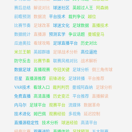
赛后总结
解说对比
球迷社区
英超过人王
阿森纳
前瞻预测
数据流
平台技术
裁判争议
越位
比赛节奏
足球改革
球迷文化
足球数据
直播技术
数据统计
直播源
预测玄学
争议话题
曼城皇马
瓜迪奥拉
看球攻略
足球直播平台
历史对比
米兰王朝
英超群雄
足球战术分析
高位逼抢
防守反击
比赛节奏
联赛风格对比
战术解析
数据足球
直播观赛
夺冠关键
足球分析
倒三角传球
巨星
直播源推荐
前锋进化
足球转播
平台推荐
VAR技术
看球入口
裁判判罚
曼城阿森纳
足球分析
免费直播
高清直播
历史变迁
平台推荐
直播解读
内马尔
足球平台
观赛平台
流媒体
数据革命
技术进化
姆巴佩
观赛经验
多视角
延迟控制
直播源稳定性
技术分析
球迷经验
高清平台
经典比赛
观赛进阶
直播体验
足球预测
五大联赛