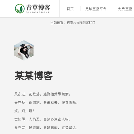
首页
足球直播平台
免费直播
当前位置：
首页
>>
API测试栏目
某某博客
风亦过，花欲落，遍野枯黄尽萧索。
天亦短，夜愈寒，冬来秋去，暖春尚晚。
烦，烦，烦！
世情薄，人情恶，面热心凉谁人错。
爱亦完，恨亦瞒，只盼忘却，往昔繁远。