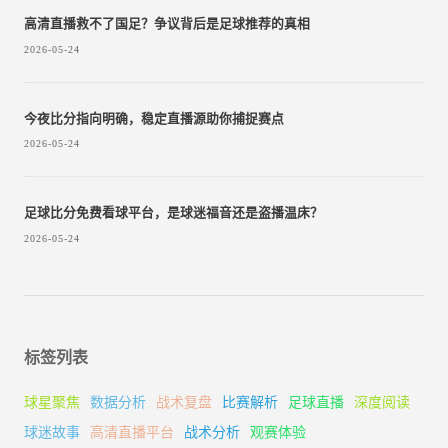
高清直播救不了国足？争议背后是足球推荐的真相
2026-05-24
今夜比分指向明确，稳定直播源助你捕捉赛点
2026-05-24
足球比分免费看球平台，是球迷福音还是盗播温床？
2026-05-24
标签列表
球星聚焦
数据分析
战术复盘
比赛解析
足球直播
深度阅读
球迷故事
高清直播平台
战术分析
观赛体验