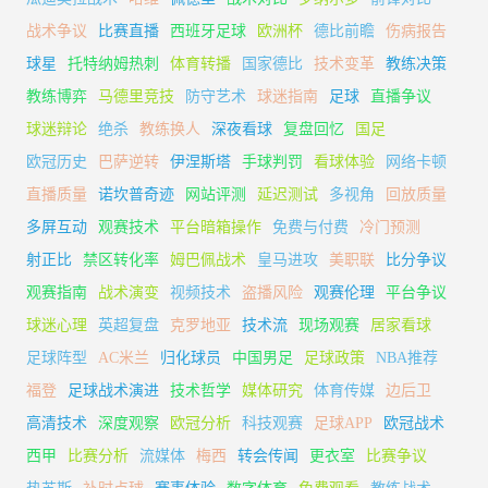
战术争议
比赛直播
西班牙足球
欧洲杯
德比前瞻
伤病报告
球星
托特纳姆热刺
体育转播
国家德比
技术变革
教练决策
教练博弈
马德里竞技
防守艺术
球迷指南
足球
直播争议
球迷辩论
绝杀
教练换人
深夜看球
复盘回忆
国足
欧冠历史
巴萨逆转
伊涅斯塔
手球判罚
看球体验
网络卡顿
直播质量
诺坎普奇迹
网站评测
延迟测试
多视角
回放质量
多屏互动
观赛技术
平台暗箱操作
免费与付费
冷门预测
射正比
禁区转化率
姆巴佩战术
皇马进攻
美职联
比分争议
观赛指南
战术演变
视频技术
盗播风险
观赛伦理
平台争议
球迷心理
英超复盘
克罗地亚
技术流
现场观赛
居家看球
足球阵型
AC米兰
归化球员
中国男足
足球政策
NBA推荐
福登
足球战术演进
技术哲学
媒体研究
体育传媒
边后卫
高清技术
深度观察
欧冠分析
科技观赛
足球APP
欧冠战术
西甲
比赛分析
流媒体
梅西
转会传闻
更衣室
比赛争议