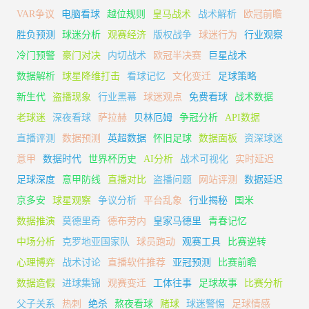
VAR争议
电脑看球
越位规则
皇马战术
战术解析
欧冠前瞻
胜负预测
球迷分析
观赛经济
版权战争
球迷行为
行业观察
冷门预警
豪门对决
内切战术
欧冠半决赛
巨星战术
数据解析
球星降维打击
看球记忆
文化变迁
足球策略
新生代
盗播现象
行业黑幕
球迷观点
免费看球
战术数据
老球迷
深夜看球
萨拉赫
贝林厄姆
争冠分析
API数据
直播评测
数据预测
英超数据
怀旧足球
数据面板
资深球迷
意甲
数据时代
世界杯历史
AI分析
战术可视化
实时延迟
足球深度
意甲防线
直播对比
盗播问题
网站评测
数据延迟
京多安
球星观察
争议分析
平台乱象
行业揭秘
国米
数据推演
莫德里奇
德布劳内
皇家马德里
青春记忆
中场分析
克罗地亚国家队
球员跑动
观赛工具
比赛逆转
心理博弈
战术讨论
直播软件推荐
亚冠预测
比赛前瞻
数据造假
进球集锦
观赛变迁
工体往事
足球故事
比赛分析
父子关系
热刺
绝杀
熬夜看球
赌球
球迷警惕
足球情感