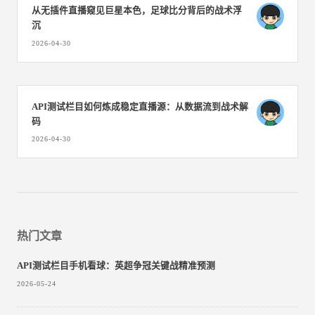
从无插件直播窥见巨星本色，足球比分背后的战术浮
沉
2026-04-30
API测试栏目如何炼成稳定直播源：从数据流到战术解
码
2026-04-30
热门文章
API测试栏目手机看球：英超争冠关键战精准预测
2026-05-24