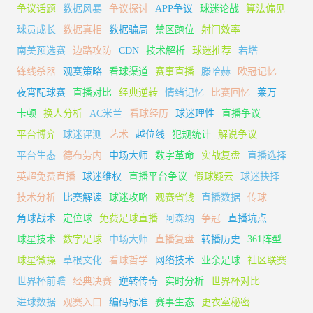
争议话题
数据风暴
争议探讨
APP争议
球迷论战
算法偏见
球员成长
数据真相
数据骗局
禁区跑位
射门效率
南美预选赛
边路攻防
CDN
技术解析
球迷推荐
若塔
锋线杀器
观赛策略
看球渠道
赛事直播
滕哈赫
欧冠记忆
夜宵配球赛
直播对比
经典逆转
情绪记忆
比赛回忆
莱万
卡顿
换人分析
AC米兰
看球经历
球迷理性
直播争议
平台博弈
球迷评测
艺术
越位线
犯规统计
解说争议
平台生态
德布劳内
中场大师
数字革命
实战复盘
直播选择
英超免费直播
球迷维权
直播平台争议
假球疑云
球迷抉择
技术分析
比赛解读
球迷攻略
观赛省钱
直播数据
传球
角球战术
定位球
免费足球直播
阿森纳
争冠
直播坑点
球星技术
数字足球
中场大师
直播复盘
转播历史
361阵型
球星微操
草根文化
看球哲学
网络技术
业余足球
社区联赛
世界杯前瞻
经典决赛
逆转传奇
实时分析
世界杯对比
进球数据
观赛入口
编码标准
赛事生态
更衣室秘密