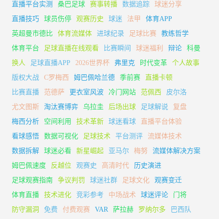
直播平台实测
桑巴足球
赛事转播
数据追踪
球迷分享
直播技巧
球员伤停
观赛历史
球迷
法甲
体育APP
英超曼市德比
体育流媒体
进球纪录
足球比赛
教练哲学
体育平台
足球直播在线观看
比赛瞬间
球迷福利
辩论
科曼
换人
足球直播APP
2026世界杯
弗里克
时代变革
个人故事
版权大战
C罗梅西
姆巴佩哈兰德
季前赛
直播卡顿
比赛直播
范德萨
更衣室风波
冷门网站
范佩西
皮尔洛
尤文图斯
淘汰赛博弈
乌拉圭
后场出球
足球解说
复盘
梅西分析
空间利用
技术革新
球迷看球
直播平台体验
看球感悟
数据可视化
足球技术
平台测评
流媒体技术
数据拆解
球迷必看
新星崛起
亚马尔
梅努
流媒体解决方案
姆巴佩速度
反越位
观赛史
高清时代
历史演进
足球观赛指南
争议判罚
球迷社群
足球文化
观赛变迁
体育直播
技术进化
竞彩参考
中场战术
球迷评论
门将
防守漏洞
免费
付费观赛
VAR
萨拉赫
罗纳尔多
巴西队