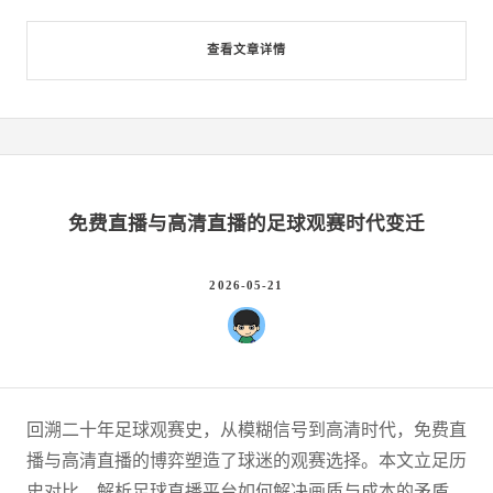
查看文章详情
免费直播与高清直播的足球观赛时代变迁
2026-05-21
回溯二十年足球观赛史，从模糊信号到高清时代，免费直
播与高清直播的博弈塑造了球迷的观赛选择。本文立足历
史对比，解析足球直播平台如何解决画质与成本的矛盾，