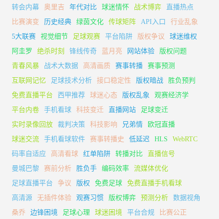
转会内幕
奥里吉
年代对比
球迷情怀
战术博弈
直播热点
比赛演变
历史经典
绿茵文化
传球矩阵
API入口
行业乱象
5大联赛
视觉细节
足球观赛
平台陷阱
版权争议
球迷维权
阿圭罗
绝杀时刻
锋线传奇
蓝月亮
网站体验
版权问题
青春风暴
战术大数据
高清画质
赛事转播
赛事预测
互联网记忆
足球技术分析
接口稳定性
版权暗战
胜负预判
免费直播平台
西甲推荐
球迷心态
版权乱象
观赛经济学
平台内卷
手机看球
科技变迁
直播网站
足球变迁
实时录像回放
裁判决策
科技影响
兄弟情
欧冠直播
球迷交流
手机看球软件
赛事转播史
低延迟
HLS
WebRTC
码率自适应
高清看球
红单陷阱
转播对比
直播信号
曼城巴黎
赛前分析
胜负手
编码效率
流媒体优化
足球直播平台
争议
版权
免费足球
免费直播手机看球
高清源
无插件体验
观赛习惯
版权博弈
预测分析
数据视角
桑乔
边锋困境
足球心理
球迷困境
平台合规
比赛公正