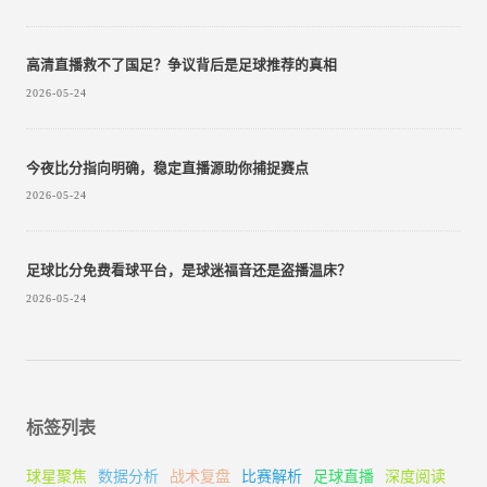
高清直播救不了国足？争议背后是足球推荐的真相
2026-05-24
今夜比分指向明确，稳定直播源助你捕捉赛点
2026-05-24
足球比分免费看球平台，是球迷福音还是盗播温床？
2026-05-24
标签列表
球星聚焦
数据分析
战术复盘
比赛解析
足球直播
深度阅读