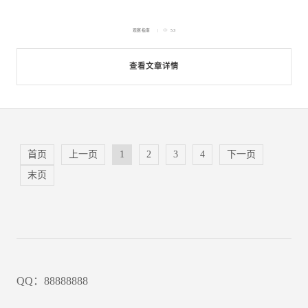
观赛指南
53
查看文章详情
首页
上一页
1
2
3
4
下一页
末页
QQ：88888888