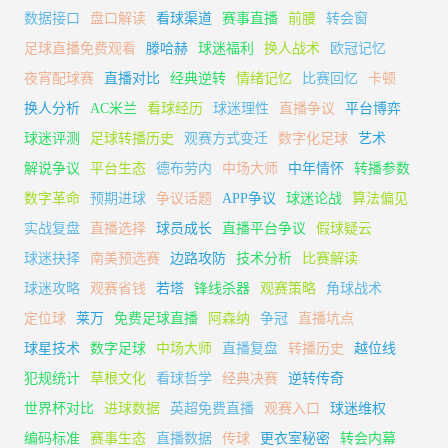
数据接口
盘口解读
看球渠道
赛事直播
前腰
转会窗
足球直播免费观看
滕哈赫
球迷福利
换人战术
欧冠记忆
夜宵配球赛
直播对比
经典逆转
情绪记忆
比赛回忆
卡顿
换人分析
AC米兰
看球经历
球迷理性
直播争议
平台博弈
球迷评测
足球转播历史
观赛方式变迁
数字化足球
艺术
解说争议
平台生态
德布劳内
中场大师
中年情怀
转播参数
数字革命
预期进球
争议话题
APP争议
球迷论战
算法偏见
实战复盘
直播选择
球员成长
直播平台争议
假球疑云
球迷抉择
南美预选赛
边路攻防
技术分析
比赛解读
球迷攻略
观赛省钱
若塔
锋线杀器
观赛策略
角球战术
定位球
莱万
免费足球直播
阿森纳
争冠
直播坑点
球星技术
数字足球
中场大师
直播复盘
转播历史
越位线
犯规统计
草根文化
看球哲学
经典决赛
逆转传奇
世界杯对比
进球数据
英超免费直播
观赛入口
球迷维权
编码标准
赛事生态
直播数据
传球
更衣室秘密
转会内幕