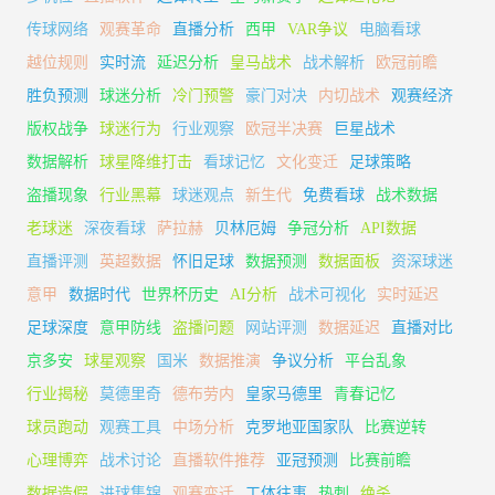
传球网络
观赛革命
直播分析
西甲
VAR争议
电脑看球
越位规则
实时流
延迟分析
皇马战术
战术解析
欧冠前瞻
胜负预测
球迷分析
冷门预警
豪门对决
内切战术
观赛经济
版权战争
球迷行为
行业观察
欧冠半决赛
巨星战术
数据解析
球星降维打击
看球记忆
文化变迁
足球策略
盗播现象
行业黑幕
球迷观点
新生代
免费看球
战术数据
老球迷
深夜看球
萨拉赫
贝林厄姆
争冠分析
API数据
直播评测
英超数据
怀旧足球
数据预测
数据面板
资深球迷
意甲
数据时代
世界杯历史
AI分析
战术可视化
实时延迟
足球深度
意甲防线
盗播问题
网站评测
数据延迟
直播对比
京多安
球星观察
国米
数据推演
争议分析
平台乱象
行业揭秘
莫德里奇
德布劳内
皇家马德里
青春记忆
球员跑动
观赛工具
中场分析
克罗地亚国家队
比赛逆转
心理博弈
战术讨论
直播软件推荐
亚冠预测
比赛前瞻
数据造假
进球集锦
观赛变迁
工体往事
热刺
绝杀