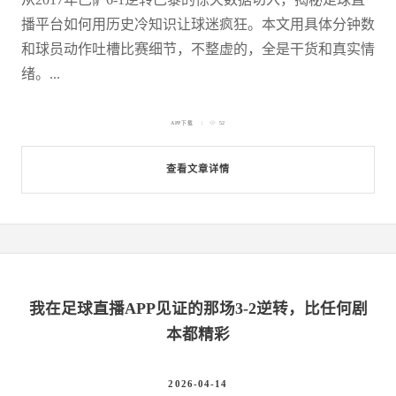
播平台如何用历史冷知识让球迷疯狂。本文用具体分钟数
和球员动作吐槽比赛细节，不整虚的，全是干货和真实情
绪。...
APP下载
52
查看文章详情
我在足球直播APP见证的那场3-2逆转，比任何剧
本都精彩
2026-04-14