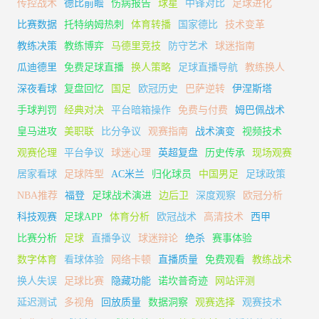
传控战术
德比前瞻
伤病报告
球星
中锋对比
足球进化
比赛数据
托特纳姆热刺
体育转播
国家德比
技术变革
教练决策
教练博弈
马德里竞技
防守艺术
球迷指南
瓜迪德里
免费足球直播
换人策略
足球直播导航
教练换人
深夜看球
复盘回忆
国足
欧冠历史
巴萨逆转
伊涅斯塔
手球判罚
经典对决
平台暗箱操作
免费与付费
姆巴佩战术
皇马进攻
美职联
比分争议
观赛指南
战术演变
视频技术
观赛伦理
平台争议
球迷心理
英超复盘
历史传承
现场观赛
居家看球
足球阵型
AC米兰
归化球员
中国男足
足球政策
NBA推荐
福登
足球战术演进
边后卫
深度观察
欧冠分析
科技观赛
足球APP
体育分析
欧冠战术
高清技术
西甲
比赛分析
足球
直播争议
球迷辩论
绝杀
赛事体验
数字体育
看球体验
网络卡顿
直播质量
免费观看
教练战术
换人失误
足球比赛
隐藏功能
诺坎普奇迹
网站评测
延迟测试
多视角
回放质量
数据洞察
观赛选择
观赛技术