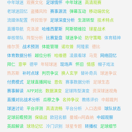
中年球迷
观赛文化
足球情怀
中年球迷
高清观赛
老球迷回忆
盗播风险
赛事源流
弹幕互动
移动端优化
流媒体配置
传控哲学
足球深度分析
生涯转型
技术特点
直播导航
克洛波
哈维西蒙斯
阿斯顿维拉
球星战术
单核带队
阵型分析
比赛复盘
球迷争论
防守策略
体育精神
维尔茨
战术预测
体能管理
诺坎普
阿隆索
德比
体育数据分析
越位分析
哈维德
凌晨看球
马竞
网络回忆
拜仁
意甲
德甲
年轻球迷
现场声
怀旧
情感
帽子戏法
热苏斯
补时点球
判罚争议
换人玄学
替补奇兵
球迷争议
付费模式
足球直播网址
恩佐
赛事数据分析
足球生态
赛事解读
APP对比
数据演变
足球阵型演变
资深球迷视角
直播对比战术分析
瓜穆之争
名帅争议
教练评价
中超裁判
球迷讨论
平台评测
高清流畅
平台分析
入口选择
球队状态
足球前瞻预测
保级战
欧冠名额
曼城vs阿森纳
中超观察
英超解读
球场记忆
冷门识别
球星专题
转播权
足球细节