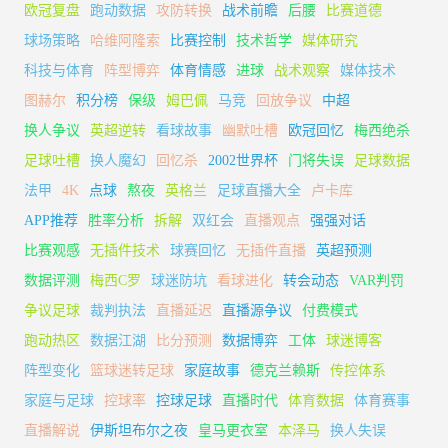
欧冠复盘
跑动数据
攻防转换
战术前瞻
后腰
比赛道德
球场策略
哈维阿隆索
比赛控制
技术哲学
媒体研究
科技与体育
阵型博弈
体育情感
进球
战术观察
媒体技术
图赫尔
积分榜
保级
姆巴佩
马竞
回放争议
中超
换人争议
英超逆转
看球故事
幽默吐槽
欧冠回忆
梅西绝杀
足球吐槽
换人魔幻
回忆杀
2002世界杯
门将失误
足球数据
法甲
4K
点球
熬夜
英格兰
足球直播大全
卢卡库
APP推荐
胜率分析
拆解
双红会
直播观点
强强对话
比赛观感
无插件技术
球赛回忆
无插件直播
英超预测
数据评测
梅西C罗
球迷防坑
看球进化
转会动态
VAR判罚
争议足球
裁判执法
直播延迟
直播源争议
付费模式
跑动热区
数据江湖
比分预测
数据博弈
工体
球迷博客
阵型变化
篮球迷转足球
家庭故事
德克兰赖斯
传控体系
家庭与足球
控球率
控球足球
直播时代
体育数据
体育赛事
直播解说
伊斯坦布尔之夜
皇马更衣室
本泽马
换人失误