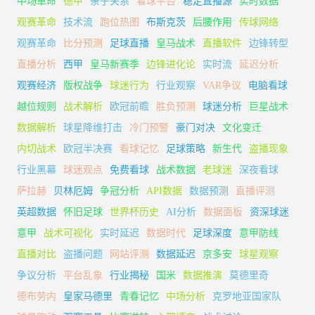
中场革命
德甲
亲子关系
看球平台
稳定直播源
实时数据
观赛革命
技术流
跑位热图
布斯克茨
后腰作用
传球网络
观赛革命
比分预测
足球直播
皇马战术
直播软件
边锋转型
直播分析
西甲
皇马新赛季
边锋进化论
实时流
延迟分析
观赛经济
版权战争
球迷行为
行业观察
VAR争议
电脑看球
越位规则
战术解析
欧冠前瞻
胜负预测
球迷分析
巨星战术
数据解析
球星降维打击
冷门预警
豪门对决
文化变迁
内切战术
欧冠半决赛
看球记忆
足球策略
新生代
盗播现象
行业黑幕
球迷观点
免费看球
战术数据
老球迷
深夜看球
萨拉赫
贝林厄姆
争冠分析
API数据
数据预测
直播评测
英超数据
怀旧足球
世界杯历史
AI分析
数据面板
资深球迷
意甲
战术可视化
实时延迟
数据时代
足球深度
意甲防线
直播对比
盗播问题
网站评测
数据延迟
京多安
球星观察
争议分析
平台乱象
行业揭秘
国米
数据推演
莫德里奇
德布劳内
皇家马德里
青春记忆
中场分析
克罗地亚国家队