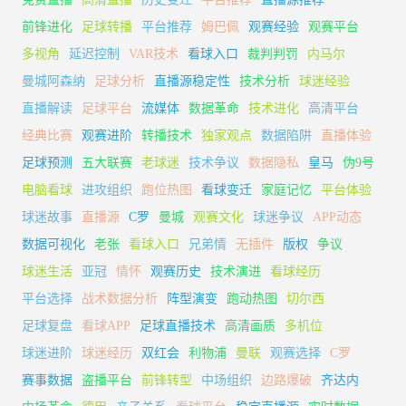
前锋进化
足球转播
平台推荐
姆巴佩
观赛经验
观赛平台
多视角
延迟控制
VAR技术
看球入口
裁判判罚
内马尔
曼城阿森纳
足球分析
直播源稳定性
技术分析
球迷经验
直播解读
足球平台
流媒体
数据革命
技术进化
高清平台
经典比赛
观赛进阶
转播技术
独家观点
数据陷阱
直播体验
足球预测
五大联赛
老球迷
技术争议
数据隐私
皇马
伪9号
电脑看球
进攻组织
跑位热图
看球变迁
家庭记忆
平台体验
球迷故事
直播源
C罗
曼城
观赛文化
球迷争议
APP动态
数据可视化
老张
看球入口
兄弟情
无插件
版权
争议
球迷生活
亚冠
情怀
观赛历史
技术演进
看球经历
平台选择
战术数据分析
阵型演变
跑动热图
切尔西
足球复盘
看球APP
足球直播技术
高清画质
多机位
球迷进阶
球迷经历
双红会
利物浦
曼联
观赛选择
C罗
赛事数据
盗播平台
前锋转型
中场组织
边路爆破
齐达内