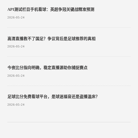
API测试栏目手机看球：英超争冠关键战精准预测
2026-05-24
高清直播救不了国足？争议背后是足球推荐的真相
2026-05-24
今夜比分指向明确，稳定直播源助你捕捉赛点
2026-05-24
足球比分免费看球平台，是球迷福音还是盗播温床？
2026-05-24