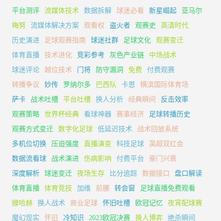
平台测评
流媒体技术
数据拆解
球迷必看
新星崛起
亚马尔
梅努
流媒体解决方案
观看权
盗火者
观赛史
高清时代
历史演进
足球观赛指南
球迷社群
足球文化
观赛变迁
体育直播
技术进化
竞彩参考
灰色产业链
中场战术
球迷评论
越位技术
门将
防守漏洞
免费
付费观赛
转播争议
妙传
罗纳尔多
巴西队
卡恩
横滨国际体育场
萨卡
战术吐槽
平台吐槽
换人分析
经典瞬间
反击效率
观赛策略
世界杯经典
看球神器
赛事经济
足球转播历史
观赛方式变迁
数字化足球
低延迟技术
战术回放系统
多机位切换
压迫强度
直播演变
科技足球
英超双红会
数据流看球
战术演进
伤病影响
付费平台
豪门兴衰
深度解析
球迷变迁
夜场生存
比分追踪
数据接口
盘口解读
体育直播
体育竞技
加维
前腰
转会窗
足球直播免费观看
滕哈赫
换人战术
商业足球
怀旧吐槽
欧冠记忆
夜宵配球赛
魔幻现实
怀旧
冷知识
2023欧冠决赛
换人博弈
绝杀瞬间