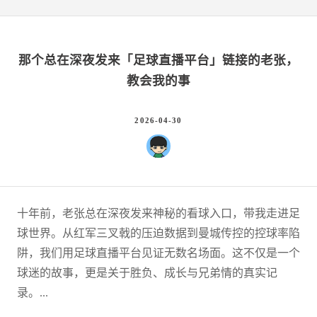
那个总在深夜发来「足球直播平台」链接的老张，
教会我的事
2026-04-30
十年前，老张总在深夜发来神秘的看球入口，带我走进足
球世界。从红军三叉戟的压迫数据到曼城传控的控球率陷
阱，我们用足球直播平台见证无数名场面。这不仅是一个
球迷的故事，更是关于胜负、成长与兄弟情的真实记
录。...