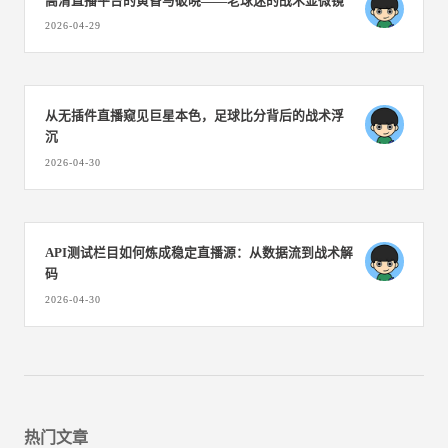
高清直播平台的黄昏与破晓——老球迷的战术显微镜
2026-04-29
从无插件直播窥见巨星本色，足球比分背后的战术浮
沉
2026-04-30
API测试栏目如何炼成稳定直播源：从数据流到战术解
码
2026-04-30
热门文章