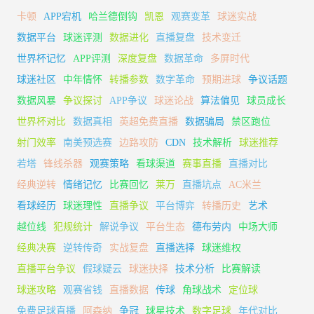
卡顿
APP宕机
哈兰德倒钩
凯恩
观赛变革
球迷实战
数据平台
球迷评测
数据进化
直播复盘
技术变迁
世界杯记忆
APP评测
深度复盘
数据革命
多屏时代
球迷社区
中年情怀
转播参数
数字革命
预期进球
争议话题
数据风暴
争议探讨
APP争议
球迷论战
算法偏见
球员成长
世界杯对比
数据真相
英超免费直播
数据骗局
禁区跑位
射门效率
南美预选赛
边路攻防
CDN
技术解析
球迷推荐
若塔
锋线杀器
观赛策略
看球渠道
赛事直播
直播对比
经典逆转
情绪记忆
比赛回忆
莱万
直播坑点
AC米兰
看球经历
球迷理性
直播争议
平台博弈
转播历史
艺术
越位线
犯规统计
解说争议
平台生态
德布劳内
中场大师
经典决赛
逆转传奇
实战复盘
直播选择
球迷维权
直播平台争议
假球疑云
球迷抉择
技术分析
比赛解读
球迷攻略
观赛省钱
直播数据
传球
角球战术
定位球
免费足球直播
阿森纳
争冠
球星技术
数字足球
年代对比