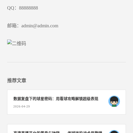
QQ：88888888
邮箱：admin@admin.com
推荐文章
数据复盘下的球星密码：用看球攻略解锁超级表现
2026-04-29