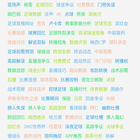
现场声
格策
足球回忆
球迷争议
付费模式
门将失误
姆巴佩
足球数据
法甲
4K
点球
熬夜
英格兰
足球直播网址
恩佐
卢卡库
赛事数据分析
足球生态
双红会
比赛观感
球赛回忆
足球阵型演变
资深球迷视角
中超裁判
球迷讨论
解说双标
转播视角
数据评测
梅西C罗
球队状态
足球前瞻预测
保级战
欧冠名额
转会动态
中超观察
英超解读
直播源争议
付费模式
跑动热区
冷门识别
转播权
数据追踪
球迷分享
直播技巧
跑动数据
攻防转换
战术前瞻
后腰
比赛道德
球场策略
比赛控制
德克兰赖斯
进球
战术观察
媒体技术
控球足球
直播时代
体育数据
图赫尔
伊斯坦布尔之夜
比赛瞬间
保级
马竞
回放争议
中超
换人失误
换人争议
英超逆转
看球故事
拜仁
幽默吐槽
欧冠回忆
梅西绝杀
哈兰德
数据对比
足球吐槽
换人魔幻
回忆杀
2002世界杯
任意球
深夜足球
英超争议
点球争议
慢镜头
裁判误判
琼阿梅尼
APP推荐
胜率分析
拆解