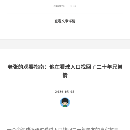
足球直播平台
109
查看文章详情
老张的观赛指南：他在看球入口找回了二十年兄弟
情
2026-05-05
一个资深球迷通过看球入口找回二十年老友的真实故事，