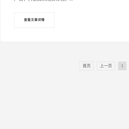
查看文章详情
首页
上一页
1