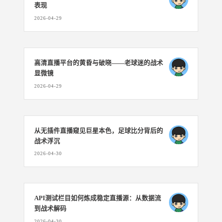
表现
2026-04-29
高清直播平台的黄昏与破晓——老球迷的战术
显微镜
2026-04-29
从无插件直播窥见巨星本色，足球比分背后的
战术浮沉
2026-04-30
API测试栏目如何炼成稳定直播源：从数据流
到战术解码
2026-04-30