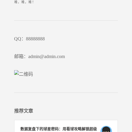
难，难，难！
QQ：88888888
邮箱：admin@admin.com
推荐文章
数据复盘下的球星密码：用看球攻略解锁超级