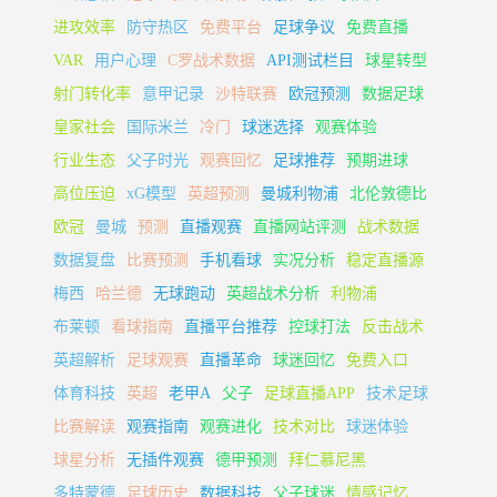
进攻效率
防守热区
免费平台
足球争议
免费直播
VAR
用户心理
C罗战术数据
API测试栏目
球星转型
射门转化率
意甲记录
沙特联赛
欧冠预测
数据足球
皇家社会
国际米兰
冷门
球迷选择
观赛体验
行业生态
父子时光
观赛回忆
足球推荐
预期进球
高位压迫
xG模型
英超预测
曼城利物浦
北伦敦德比
欧冠
曼城
预测
直播观赛
直播网站评测
战术数据
数据复盘
比赛预测
手机看球
实况分析
稳定直播源
梅西
哈兰德
无球跑动
英超战术分析
利物浦
布莱顿
看球指南
直播平台推荐
控球打法
反击战术
英超解析
足球观赛
直播革命
球迷回忆
免费入口
体育科技
英超
老甲A
父子
足球直播APP
技术足球
比赛解读
观赛指南
观赛进化
技术对比
球迷体验
球星分析
无插件观赛
德甲预测
拜仁慕尼黑
多特蒙德
足球历史
数据科技
父子球迷
情感记忆