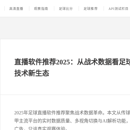
高清直播
观赛指南
足球比分
足球推荐
API测试栏目
直播软件推荐2025：从战术数据看足
技术新生态
2025年足球直播软件推荐聚焦战术数据革命。本文从传
甲主流平台的实时数据质量、多视角切换与AI解析功能
广告，只谈真实观赛体验。...