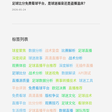
足球比分免费看球平台，是球迷福音还是盗播温床？
2026-05-24
标签列表
球星聚焦
数据分析
战术复盘
比赛解析
足球直播
深度阅读
球迷故事
高清直播平台
战术分析
观赛体验
足球直播平台推荐
深度解析
无插件直播
足球比分
战术分析
球迷视角
数据解读
API测试
直播源质量
足球数据分析
赛事转播技术
球迷工具
平台评测
免费看球平台
欧冠决赛
直播推荐
免费看球
高清直播
版权争议
球迷文化
足球战术
直播平台
比分分析
观赛技巧
足球文化
看球体验
生活感悟
足球直播平台推荐
数据直播
球队阵型