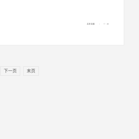
高清直播
44
下一页
末页