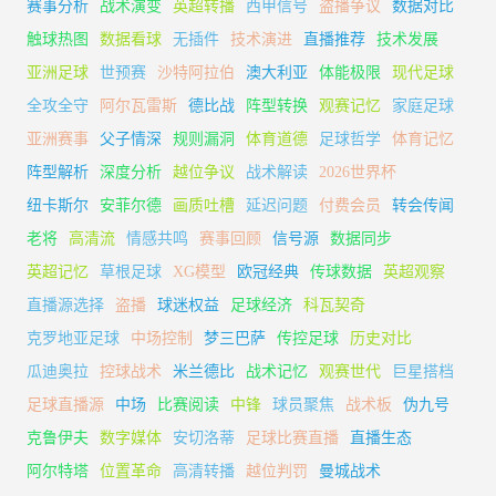
赛事分析
战术演变
英超转播
西甲信号
盗播争议
数据对比
触球热图
数据看球
无插件
技术演进
直播推荐
技术发展
亚洲足球
世预赛
沙特阿拉伯
澳大利亚
体能极限
现代足球
全攻全守
阿尔瓦雷斯
德比战
阵型转换
观赛记忆
家庭足球
亚洲赛事
父子情深
规则漏洞
体育道德
足球哲学
体育记忆
阵型解析
深度分析
越位争议
战术解读
2026世界杯
纽卡斯尔
安菲尔德
画质吐槽
延迟问题
付费会员
转会传闻
老将
高清流
情感共鸣
赛事回顾
信号源
数据同步
英超记忆
草根足球
XG模型
欧冠经典
传球数据
英超观察
直播源选择
盗播
球迷权益
足球经济
科瓦契奇
克罗地亚足球
中场控制
梦三巴萨
传控足球
历史对比
瓜迪奥拉
控球战术
米兰德比
战术记忆
观赛世代
巨星搭档
足球直播源
中场
比赛阅读
中锋
球员聚焦
战术板
伪九号
克鲁伊夫
数字媒体
安切洛蒂
足球比赛直播
直播生态
阿尔特塔
位置革命
高清转播
越位判罚
曼城战术