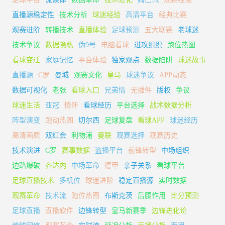
直播源稳定性
技术分析
球迷经验
高清平台
经典比赛
观赛进阶
转播技术
直播体验
足球预测
五大联赛
老球迷
技术争议
数据隐私
伪9号
电脑看球
进攻组织
跑位热图
看球变迁
家庭记忆
平台体验
独家观点
数据陷阱
球迷故事
直播源
C罗
曼城
观赛文化
皇马
球迷争议
APP动态
数据可视化
老张
看球入口
兄弟情
无插件
版权
争议
球迷生活
亚冠
情怀
看球经历
平台选择
战术数据分析
阵型演变
跑动热图
切尔西
足球复盘
看球APP
球迷经历
高清画质
双红会
利物浦
曼联
观赛选择
观赛历史
技术演进
C罗
赛事数据
盗播平台
前锋转型
中场组织
边路爆破
齐达内
中场革命
德甲
亲子关系
看球平台
足球直播技术
多机位
球迷进阶
稳定直播源
实时数据
观赛革命
技术流
跑位热图
布斯克茨
后腰作用
比分预测
足球直播
直播软件
边锋转型
皇马新赛季
边锋进化论