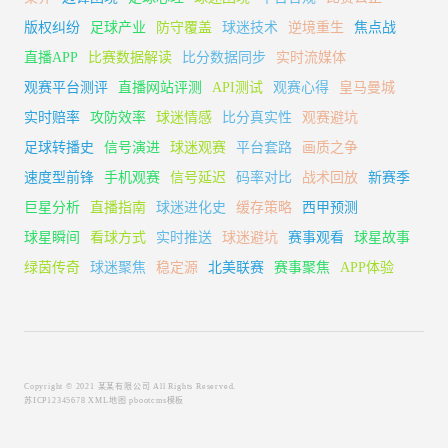
版权纠纷
足球产业
防守覆盖
球迷技术
逆境重生
焦点战
直播APP
比赛数据解读
比分数据同步
实时流媒体
观赛平台测评
直播网站评测
API测试
观赛心得
皇马曼城
实时赔率
攻防效率
球迷情感
比分真实性
观赛避坑
足球转播史
信号演进
球迷观赛
平台套路
画质之争
速度型前锋
手机观赛
信号延迟
码率对比
战术回放
新赛季
巨星分析
直播指南
球迷进化史
缓存策略
西甲预测
球星瞬间
看球方式
实时推送
球迷避坑
赛事观看
球星故事
绿茵传奇
球迷聚焦
稳定源
北美联赛
赛事聚焦
APP体验
Copyright © 2021 某某有限公司 All Rights Reserved.
苏ICP12345678
XML地图
pbootcms模板