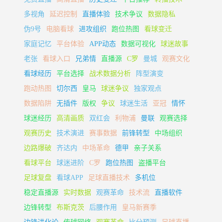
多视角
延迟控制
直播体验
技术争议
数据隐私
伪9号
电脑看球
进攻组织
跑位热图
看球变迁
家庭记忆
平台体验
APP动态
数据可视化
球迷故事
老张
看球入口
兄弟情
直播源
C罗
曼城
观赛文化
看球经历
平台选择
战术数据分析
阵型演变
跑动热图
切尔西
皇马
球迷争议
独家观点
数据陷阱
无插件
版权
争议
球迷生活
亚冠
情怀
球迷经历
高清画质
双红会
利物浦
曼联
观赛选择
观赛历史
技术演进
赛事数据
前锋转型
中场组织
边路爆破
齐达内
中场革命
德甲
亲子关系
看球平台
球迷进阶
C罗
跑位热图
盗播平台
足球复盘
看球APP
足球直播技术
多机位
稳定直播源
实时数据
观赛革命
技术流
直播软件
边锋转型
布斯克茨
后腰作用
皇马新赛季