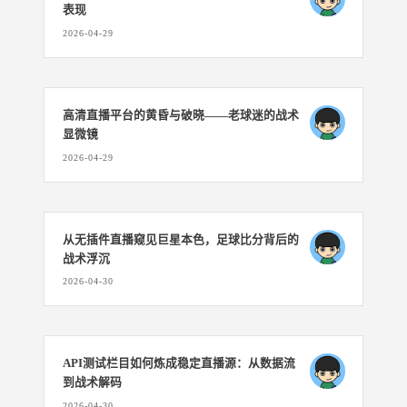
表现
2026-04-29
高清直播平台的黄昏与破晓——老球迷的战术
显微镜
2026-04-29
从无插件直播窥见巨星本色，足球比分背后的
战术浮沉
2026-04-30
API测试栏目如何炼成稳定直播源：从数据流
到战术解码
2026-04-30