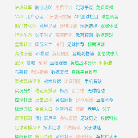
进攻效率
防守热区
免费平台
足球争议
免费直播
VAR
用户心理
C罗战术数据
API测试栏目
球星转型
射门转化率
意甲记录
沙特联赛
球迷选择
观赛体验
行业生态
父子时光
观赛回忆
欧冠预测
数据足球
皇家社会
国际米兰
冷门
足球推荐
预期进球
高位压迫
xG模型
英超预测
曼城利物浦
北伦敦德比
欧冠
曼城
预测
直播观赛
英超战术分析
利物浦
布莱顿
看球指南
数据复盘
直播平台推荐
直播网站评测
战术数据
比赛预测
手机看球
实况分析
稳定直播源
梅西
哈兰德
无球跑动
控球打法
反击战术
英超解析
足球观赛
直播革命
球迷回忆
免费入口
体育科技
英超
老甲A
父子
德甲预测
拜仁慕尼黑
多特蒙德
足球历史
数据科技
足球直播APP
技术足球
比赛解读
父子球迷
情感记忆
赛后总结
解说对比
球迷社区
英超过人王