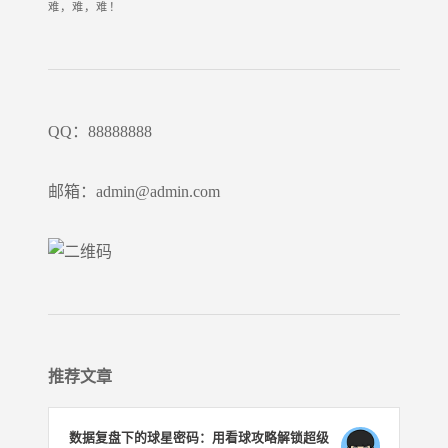
难，难，难！
QQ：88888888
邮箱：admin@admin.com
推荐文章
数据复盘下的球星密码：用看球攻略解锁超级