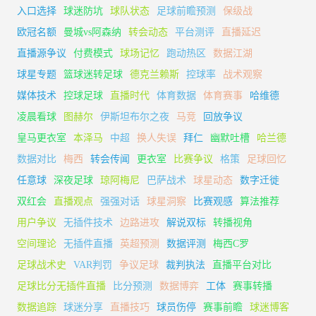
入口选择
球迷防坑
球队状态
足球前瞻预测
保级战
欧冠名额
曼城vs阿森纳
转会动态
平台测评
直播延迟
直播源争议
付费模式
球场记忆
跑动热区
数据江湖
球星专题
篮球迷转足球
德克兰赖斯
控球率
战术观察
媒体技术
控球足球
直播时代
体育数据
体育赛事
哈维德
凌晨看球
图赫尔
伊斯坦布尔之夜
马竞
回放争议
皇马更衣室
本泽马
中超
换人失误
拜仁
幽默吐槽
哈兰德
数据对比
梅西
转会传闻
更衣室
比赛争议
格策
足球回忆
任意球
深夜足球
琼阿梅尼
巴萨战术
球星动态
数字迁徙
双红会
直播观点
强强对话
球星洞察
比赛观感
算法推荐
用户争议
无插件技术
边路进攻
解说双标
转播视角
空间理论
无插件直播
英超预测
数据评测
梅西C罗
足球战术史
VAR判罚
争议足球
裁判执法
直播平台对比
足球比分无插件直播
比分预测
数据博弈
工体
赛事转播
数据追踪
球迷分享
直播技巧
球员伤停
赛事前瞻
球迷博客