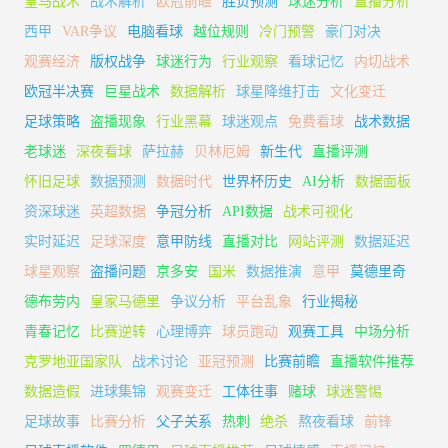
皇马战术
战术解析
欧冠前瞻
胜负预测
球迷分析
直播分析
西甲
VAR争议
电脑看球
越位规则
冷门预警
豪门对决
观赛经济
版权战争
球迷行为
行业观察
看球记忆
内切战术
欧冠半决赛
巨星战术
数据解析
球星降维打击
文化变迁
足球策略
盗播现象
行业黑幕
球迷观点
免费看球
战术数据
老球迷
深夜看球
萨拉赫
贝林厄姆
新生代
直播评测
怀旧足球
数据预测
数据时代
世界杯历史
AI分析
数据面板
资深球迷
英超数据
争冠分析
API数据
战术可视化
实时延迟
足球深度
意甲防线
直播对比
网站评测
数据延迟
球星观察
盗播问题
京多安
国米
数据推演
意甲
莫德里奇
德布劳内
皇家马德里
争议分析
平台乱象
行业揭秘
青春记忆
比赛逆转
心理博弈
球员跑动
观赛工具
中场分析
克罗地亚国家队
战术讨论
亚冠预测
比赛前瞻
直播软件推荐
数据造假
进球集锦
观赛变迁
工体往事
赌球
球迷警惕
足球故事
比赛分析
父子关系
热刺
绝杀
熬夜看球
前锋