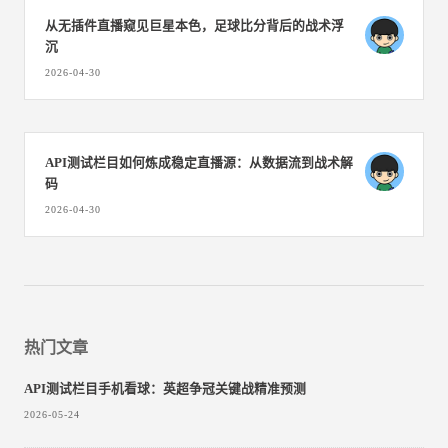
从无插件直播窥见巨星本色，足球比分背后的战术浮
沉
2026-04-30
API测试栏目如何炼成稳定直播源：从数据流到战术解
码
2026-04-30
热门文章
API测试栏目手机看球：英超争冠关键战精准预测
2026-05-24