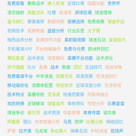
免费观看
教练战术
换人失误
足球比赛
隐藏功能
世界杯
凌空抽射
球星对比
吐槽
金球奖
进球狂潮
球迷情绪
皇马拜仁
赛事推荐
数据洞察
观赛选择
免费观赛
球迷怀旧
视频技术
观赛数据
盗链分析
行业反思
父子情
梅西战术分析
直播软件功能
美职联观察
球迷互动
复盘技巧
手机看球APP
平台暗箱操作
免费与付费
欧洲杯回忆
赛后复盘
战术进化
球星解码
直播平台功能
战术退化
防守强度
比分
直播
战术
数据
回忆
实战技巧
球迷攻略
免费看球平台
中年球迷
观赛文化
高清观赛
老球迷回忆
移动端优化
流媒体配置
传控哲学
足球深度分析
生涯转型
技术特点
直播导航
克洛波
哈维西蒙斯
阿斯顿维拉
攻防转换
足球解读
球星战术
单核带队
阵型分析
比赛复盘
球迷争论
维尔茨
战术预测
体能管理
体育传媒
诺坎普
阿隆索
德比
体育数据分析
马竞
西甲
比赛分析
网络回忆
萨里
拉齐奥
乌龙球
争议换人
弹幕互动
年轻球迷
现场声