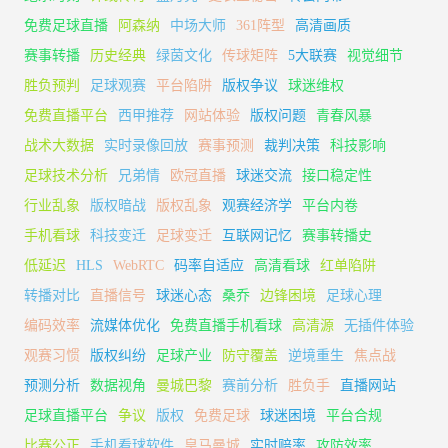
免费足球直播
阿森纳
中场大师
361阵型
高清画质
赛事转播
历史经典
绿茵文化
传球矩阵
5大联赛
视觉细节
胜负预判
足球观赛
平台陷阱
版权争议
球迷维权
免费直播平台
西甲推荐
网站体验
版权问题
青春风暴
战术大数据
实时录像回放
赛事预测
裁判决策
科技影响
足球技术分析
兄弟情
欧冠直播
球迷交流
接口稳定性
行业乱象
版权暗战
版权乱象
观赛经济学
平台内卷
手机看球
科技变迁
足球变迁
互联网记忆
赛事转播史
低延迟
HLS
WebRTC
码率自适应
高清看球
红单陷阱
转播对比
直播信号
球迷心态
桑乔
边锋困境
足球心理
编码效率
流媒体优化
免费直播手机看球
高清源
无插件体验
观赛习惯
版权纠纷
足球产业
防守覆盖
逆境重生
焦点战
预测分析
数据视角
曼城巴黎
赛前分析
胜负手
直播网站
足球直播平台
争议
版权
免费足球
球迷困境
平台合规
比赛公正
手机看球软件
皇马曼城
实时赔率
攻防效率