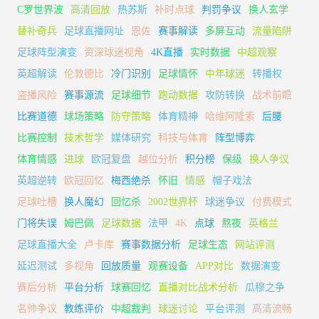
C罗世界波
高清回放
热苏斯
补时点球
判罚争议
换人玄学
替补奇兵
足球直播网址
恩佐
赛事解读
多屏互动
流量陷阱
足球阵型演变
资深球迷视角
4K直播
实时数据
中超观察
英超解读
伦敦德比
冷门识别
足球情怀
中年球迷
转播权
盗播风险
赛事源流
足球细节
跑动数据
攻防转换
战术前瞻
比赛道德
球场策略
防守策略
体育精神
哈维阿隆索
后腰
比赛控制
技术哲学
媒体研究
科技与体育
阵型博弈
体育情感
进球
欧冠复盘
越位分析
积分榜
保级
换人争议
英超逆转
欧冠回忆
梅西绝杀
怀旧
情感
帽子戏法
足球吐槽
换人魔幻
回忆杀
2002世界杯
球迷争议
付费模式
门将失误
姆巴佩
足球数据
法甲
4K
点球
熬夜
英格兰
足球直播大全
卢卡库
赛事数据分析
足球生态
网站评测
延迟测试
多视角
回放质量
观赛设备
APP对比
数据演变
赛后分析
平台分析
球赛回忆
直播对比战术分析
瓜穆之争
名帅争议
教练评价
中超裁判
球迷讨论
平台评测
高清流畅