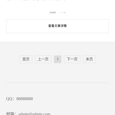
足球推荐
43
查看文章详情
首页
上一页
1
下一页
末页
QQ：88888888
邮箱：admin@admin.com