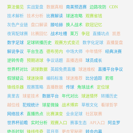
算法偏见
实战复盘
数据真相
南美预选赛
边路攻防
CDN
技术解析
技术分析
比赛解读
球迷攻略
观赛省钱
灰色产业链
盘口解读
滕哈赫
换人战术
欧冠记忆
夜宵配球赛
比赛回忆
战术吐槽
莱万
争冠
直播坑点
凯恩
数字足球
足球转播历史
观赛方式变迁
数字化足球
直播复盘
解说争议
平台生态
德布劳内
中场大师
中年情怀
经典决赛
逆转传奇
预期进球
争议话题
直播选择
球员成长
世界杯对比
进球数据
英超免费直播
球迷维权
直播平台争议
假球疑云
球迷抉择
编码标准
球迷推荐
比分追踪
若塔
锋线杀器
观赛策略
直播数据
传球
角球战术
定位球
奥里吉
球星技术
数据平台
年代对比
球迷情怀
转播历史
越位线
犯规统计
球星微操
战术博弈
草根文化
看球哲学
网络技术
直播热点
比赛演变
业余足球
社区联赛
世界杯前瞻
实时分析
观赛入口
赛事生态
API入口
阿圭罗
绝杀时刻
锋线传奇
蓝月亮
更衣室秘密
转会内幕