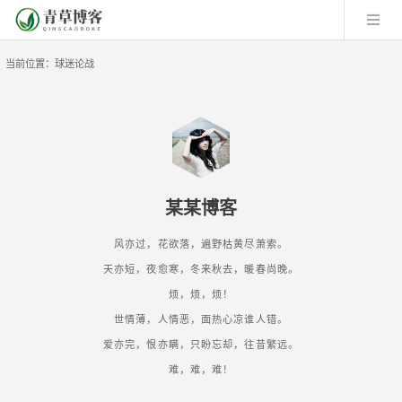
当前位置：球迷论战
某某博客
风亦过，花欲落，遍野枯黄尽萧索。
天亦短，夜愈寒，冬来秋去，暖春尚晚。
烦，烦，烦！
世情薄，人情恶，面热心凉谁人错。
爱亦完，恨亦瞒，只盼忘却，往昔繁远。
难，难，难！