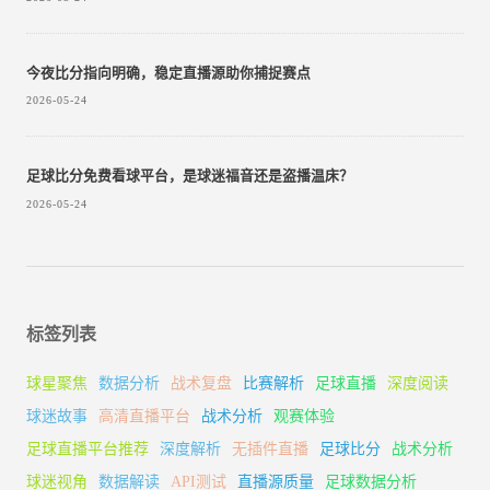
今夜比分指向明确，稳定直播源助你捕捉赛点
2026-05-24
足球比分免费看球平台，是球迷福音还是盗播温床？
2026-05-24
标签列表
球星聚焦
数据分析
战术复盘
比赛解析
足球直播
深度阅读
球迷故事
高清直播平台
战术分析
观赛体验
足球直播平台推荐
深度解析
无插件直播
足球比分
战术分析
球迷视角
数据解读
API测试
直播源质量
足球数据分析