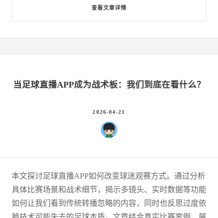
查看文章详情
当足球直播APP成为战术板：我们到底在看什么？
2026-04-21
本文探讨足球直播APP如何改变球迷观赛方式。通过分析
具体比赛场景和战术细节，揭示多镜头、实时数据等功能
如何让我们看到传统转播忽略的内容，同时也反思过度依
赖技术可能失去的足球本质。文章结合真实比赛案例，展