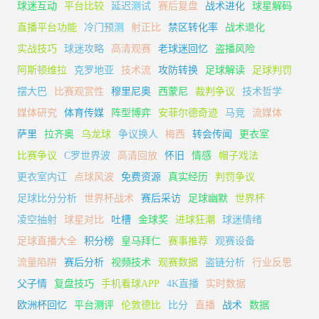
球迷互动
平台比较
延迟测试
赛后复盘
战术进化
球星解码
直播平台功能
冷门预测
射正比
禁区转化率
战术退化
实战技巧
球迷攻略
高清观赛
老球迷回忆
盗播风险
阿斯顿维拉
克罗地亚
技术流
攻防转换
足球解读
足球判罚
摆大巴
比赛观赏性
穆里尼奥
西蒙尼
裁判争议
技术哲学
媒体研究
体育传媒
阵型博弈
安菲尔德奇迹
马竞
流媒体
萨里
拉齐奥
乌龙球
争议换人
梅西
转会传闻
更衣室
比赛争议
C罗世界波
高清回放
怀旧
情感
帽子戏法
更衣室内讧
点球风波
免费资源
真实经历
判罚争议
足球比分分析
世界杯战术
赛后采访
足球幽默
世界杯
凌空抽射
球星对比
吐槽
金球奖
进球狂潮
球迷情绪
足球直播大全
积分榜
皇马拜仁
赛事推荐
观赛设备
流量陷阱
赛后分析
视频技术
观赛数据
盗链分析
行业反思
父子情
复盘技巧
手机看球APP
4K直播
实时数据
欧洲杯回忆
平台测评
伦敦德比
比分
直播
战术
数据