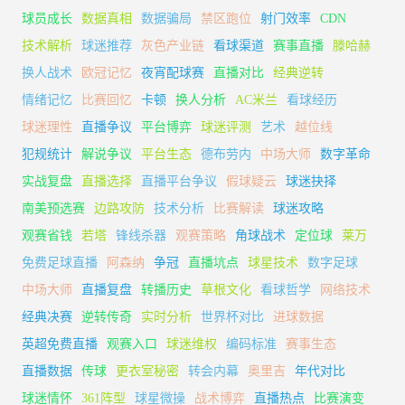
球员成长
数据真相
数据骗局
禁区跑位
射门效率
CDN
技术解析
球迷推荐
灰色产业链
看球渠道
赛事直播
滕哈赫
换人战术
欧冠记忆
夜宵配球赛
直播对比
经典逆转
情绪记忆
比赛回忆
卡顿
换人分析
AC米兰
看球经历
球迷理性
直播争议
平台博弈
球迷评测
艺术
越位线
犯规统计
解说争议
平台生态
德布劳内
中场大师
数字革命
实战复盘
直播选择
直播平台争议
假球疑云
球迷抉择
南美预选赛
边路攻防
技术分析
比赛解读
球迷攻略
观赛省钱
若塔
锋线杀器
观赛策略
角球战术
定位球
莱万
免费足球直播
阿森纳
争冠
直播坑点
球星技术
数字足球
中场大师
直播复盘
转播历史
草根文化
看球哲学
网络技术
经典决赛
逆转传奇
实时分析
世界杯对比
进球数据
英超免费直播
观赛入口
球迷维权
编码标准
赛事生态
直播数据
传球
更衣室秘密
转会内幕
奥里吉
年代对比
球迷情怀
361阵型
球星微操
战术博弈
直播热点
比赛演变