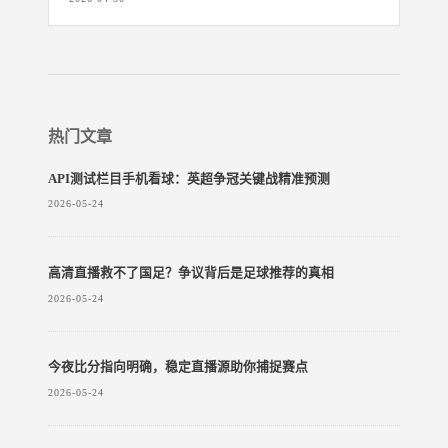
热门文章
API测试栏目手机看球：英超争冠关键战精准预测
2026-05-24
高清直播救不了国足？争议背后是足球推荐的真相
2026-05-24
今夜比分指向明确，稳定直播源助你捕捉赛点
2026-05-24