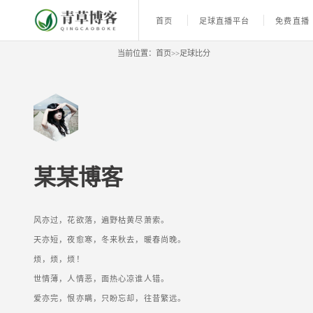
首页
足球直播平台
免费直播
当前位置：
首页
>>
足球比分
某某博客
风亦过，花欲落，遍野枯黄尽萧索。
天亦短，夜愈寒，冬来秋去，暖春尚晚。
烦，烦，烦！
世情薄，人情恶，面热心凉谁人错。
爱亦完，恨亦瞒，只盼忘却，往昔繁远。