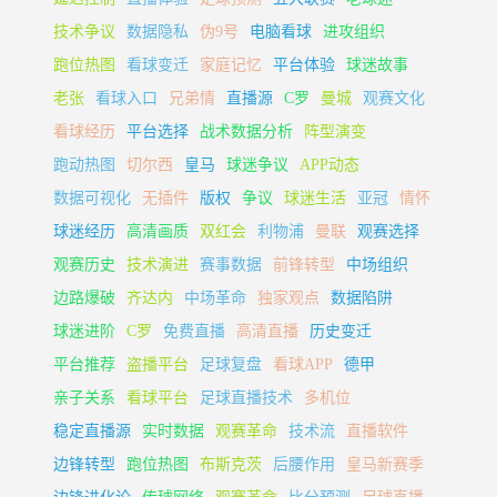
技术争议
数据隐私
伪9号
电脑看球
进攻组织
跑位热图
看球变迁
家庭记忆
平台体验
球迷故事
老张
看球入口
兄弟情
直播源
C罗
曼城
观赛文化
看球经历
平台选择
战术数据分析
阵型演变
跑动热图
切尔西
皇马
球迷争议
APP动态
数据可视化
无插件
版权
争议
球迷生活
亚冠
情怀
球迷经历
高清画质
双红会
利物浦
曼联
观赛选择
观赛历史
技术演进
赛事数据
前锋转型
中场组织
边路爆破
齐达内
中场革命
独家观点
数据陷阱
球迷进阶
C罗
免费直播
高清直播
历史变迁
平台推荐
盗播平台
足球复盘
看球APP
德甲
亲子关系
看球平台
足球直播技术
多机位
稳定直播源
实时数据
观赛革命
技术流
直播软件
边锋转型
跑位热图
布斯克茨
后腰作用
皇马新赛季