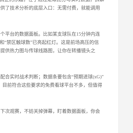
提供了技术分析的底层入口：无需付费，就能调用
个平台的数据面板。比如某支球队在15分钟内连
和“禁区触球数”已亮起红灯。这是前场高压的信
会提供热力图与传球线路图，让你在转播镜头之
合实时战术判断；数据条要包含“预期进球(xG)”
跑位。目前符合这些要求的免费看球平台不多，但值得
。下次观赛，不妨关掉弹幕，盯着数据面板，你会