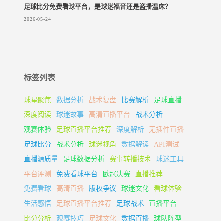
足球比分免费看球平台，是球迷福音还是盗播温床？
2026-05-24
标签列表
球星聚焦
数据分析
战术复盘
比赛解析
足球直播
深度阅读
球迷故事
高清直播平台
战术分析
观赛体验
足球直播平台推荐
深度解析
无插件直播
足球比分
战术分析
球迷视角
数据解读
API测试
直播源质量
足球数据分析
赛事转播技术
球迷工具
平台评测
免费看球平台
欧冠决赛
直播推荐
免费看球
高清直播
版权争议
球迷文化
看球体验
生活感悟
足球直播平台推荐
足球战术
直播平台
比分分析
观赛技巧
足球文化
数据直播
球队阵型