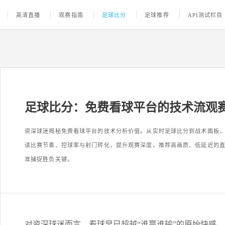
高清直播
观赛指南
足球比分
足球推荐
API测试栏目
足球比分：免费看球平台的技术流观
资深球迷揭秘免费看球平台的技术分析价值。从实时足球比分到战术面板
读比赛节奏、控球率与射门转化，提升观赛深度。推荐高画质、低延迟的
准捕捉胜负关键。
对资深球迷而言，看球早已超越“谁赢谁输”的原始快感