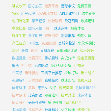
进攻效率
防守热区
免费平台
足球争议
免费直播
VAR
用户心理
C罗战术数据
API测试栏目
球星转型
射门转化率
意甲记录
沙特联赛
欧冠预测
数据足球
皇家社会
国际米兰
冷门
球迷选择
观赛体验
行业生态
父子时光
观赛回忆
足球推荐
预期进球
高位压迫
xG模型
英超预测
曼城利物浦
北伦敦德比
欧冠
曼城
预测
直播观赛
直播网站评测
战术数据
数据复盘
比赛预测
手机看球
实况分析
稳定直播源
梅西
哈兰德
无球跑动
英超战术分析
利物浦
布莱顿
看球指南
直播平台推荐
控球打法
反击战术
英超解析
足球观赛
直播革命
球迷回忆
免费入口
体育科技
英超
老甲A
父子
观赛指南
足球直播APP
技术足球
比赛解读
观赛进化
技术对比
球迷体验
球星分析
无插件观赛
德甲预测
拜仁慕尼黑
多特蒙德
足球历史
数据科技
父子球迷
情感记忆