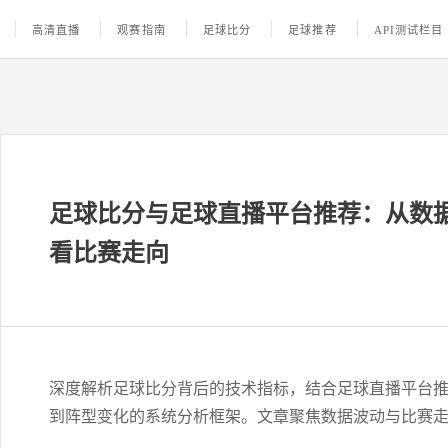
高清直播
观赛指南
足球比分
足球推荐
API测试栏目
足球比分与足球直播平台推荐：从数
看比赛走向
深度解析足球比分背后的技术指标，结合足球直播平台
到阵型变化的系统分析框架。文章聚焦数据波动与比赛走向