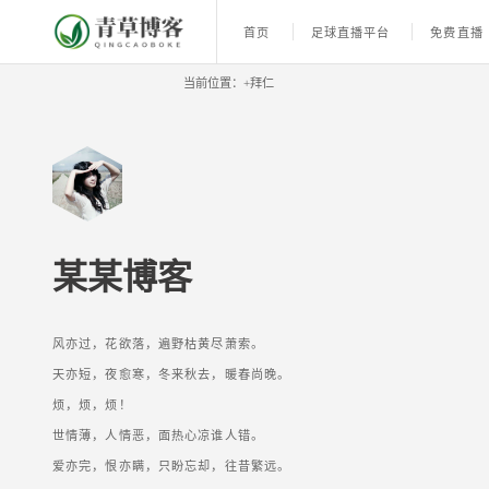
首页
足球直播平台
免费直播
当前位置：+拜仁
某某博客
风亦过，花欲落，遍野枯黄尽萧索。
天亦短，夜愈寒，冬来秋去，暖春尚晚。
烦，烦，烦！
世情薄，人情恶，面热心凉谁人错。
爱亦完，恨亦瞒，只盼忘却，往昔繁远。