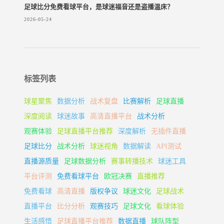
足球比分免费看球平台，是球迷福音还是盗播温床？
2026-05-24
标签列表
球星聚焦
数据分析
战术复盘
比赛解析
足球直播
深度阅读
球迷故事
高清直播平台
战术分析
观赛体验
足球直播平台推荐
深度解析
无插件直播
足球比分
战术分析
球迷视角
数据解读
API测试
直播源质量
足球数据分析
赛事转播技术
球迷工具
平台评测
免费看球平台
欧冠决赛
直播推荐
免费看球
高清直播
版权争议
球迷文化
足球战术
直播平台
比分分析
观赛技巧
足球文化
看球体验
生活感悟
足球直播平台推荐
数据直播
球队阵型