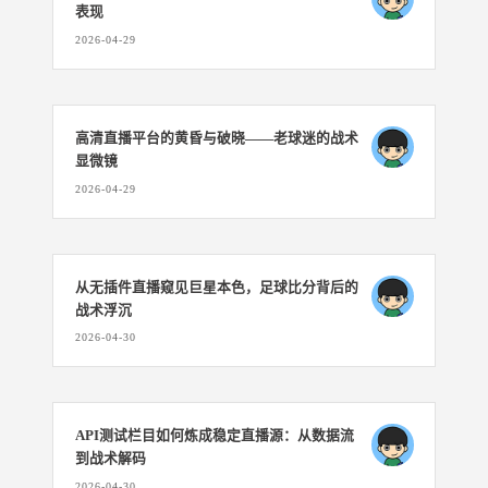
表现
2026-04-29
高清直播平台的黄昏与破晓——老球迷的战术
显微镜
2026-04-29
从无插件直播窥见巨星本色，足球比分背后的
战术浮沉
2026-04-30
API测试栏目如何炼成稳定直播源：从数据流
到战术解码
2026-04-30