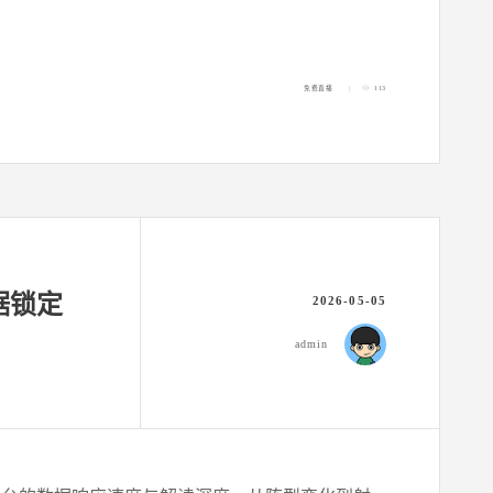
免费直播
113
据锁定
2026-05-05
admin