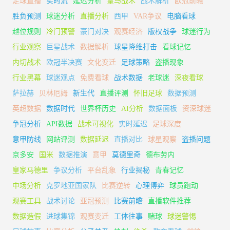
足球直播
实时流
延迟分析
皇马战术
战术解析
欧冠前瞻
胜负预测
球迷分析
直播分析
西甲
VAR争议
电脑看球
越位规则
冷门预警
豪门对决
观赛经济
版权战争
球迷行为
行业观察
巨星战术
数据解析
球星降维打击
看球记忆
内切战术
欧冠半决赛
文化变迁
足球策略
盗播现象
行业黑幕
球迷观点
免费看球
战术数据
老球迷
深夜看球
萨拉赫
贝林厄姆
新生代
直播评测
怀旧足球
数据预测
英超数据
数据时代
世界杯历史
AI分析
数据面板
资深球迷
争冠分析
API数据
战术可视化
实时延迟
足球深度
意甲防线
网站评测
数据延迟
直播对比
球星观察
盗播问题
京多安
国米
数据推演
意甲
莫德里奇
德布劳内
皇家马德里
争议分析
平台乱象
行业揭秘
青春记忆
中场分析
克罗地亚国家队
比赛逆转
心理博弈
球员跑动
观赛工具
战术讨论
亚冠预测
比赛前瞻
直播软件推荐
数据造假
进球集锦
观赛变迁
工体往事
赌球
球迷警惕