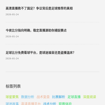
高清直播救不了国足？争议背后是足球推荐的真相
2026-05-24
今夜比分指向明确，稳定直播源助你捕捉赛点
2026-05-24
足球比分免费看球平台，是球迷福音还是盗播温床？
2026-05-24
标签列表
球星聚焦
数据分析
战术复盘
比赛解析
足球直播
深度阅读
球迷故事
高清直播平台
战术分析
观赛体验