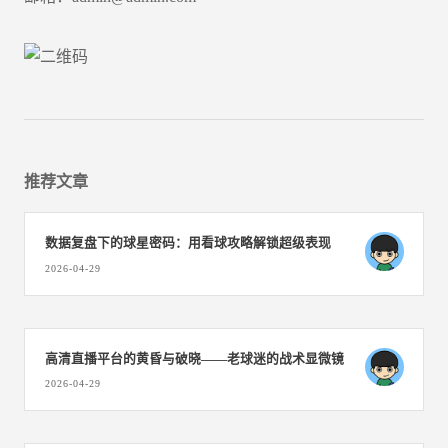
推荐文章
数据复盘下的球星密码：用看球攻略解锁超级表现
2026-04-29
高清直播平台的黄昏与破晓——老球迷的战术显微镜
2026-04-29