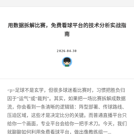
用数据拆解比赛，免费看球平台的技术分析实战指
南
2026-04-30
<p>足球不是玄学，但很多球迷看比赛时，习惯把胜负归
因于“运气”或“裁判”。其实，如果把一场比赛拆解成数据
流，你会看到一条清晰的逻辑链：阵型部署、传球路线、
压迫区域，这些才是决定比分的关键。而普通直播平台只
给你一个画面，专业平台会给你一把手术刀。今天，我们
就聊聊如何利用免费看球平台，做出像教练组一...