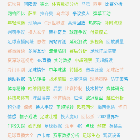
诺坎普
阿隆索
德比
体育数据分析
马竞
西甲
比赛分析
网络回忆
萨里
拉齐奥
乌龙球
争议换人
弹幕互动
年轻球迷
现场声
C罗世界波
高清回放
热苏斯
补时点球
判罚争议
换人玄学
替补奇兵
球迷争议
付费模式
足球直播网址
恩佐
网站评测
延迟测试
多视角
回放质量
赛事解读
多屏互动
流量陷阱
赛后分析
足球阵型演变
资深球迷视角
4K直播
实时数据
中超观察
英超解读
冷门识别
足球情怀
中年球迷
转播权
赛事源流
足球细节
跑动数据
攻防转换
战术前瞻
比赛道德
球场策略
防守策略
体育精神
哈维阿隆索
后腰
比赛控制
技术哲学
媒体研究
科技与体育
阵型博弈
体育情感
进球
欧冠复盘
越位分析
积分榜
保级
换人争议
英超逆转
欧冠回忆
梅西绝杀
怀旧
情感
帽子戏法
足球吐槽
换人魔幻
回忆杀
2002世界杯
门将失误
姆巴佩
足球数据
法甲
4K
点球
熬夜
英格兰
足球直播大全
卢卡库
赛事数据分析
足球生态
观赛设备