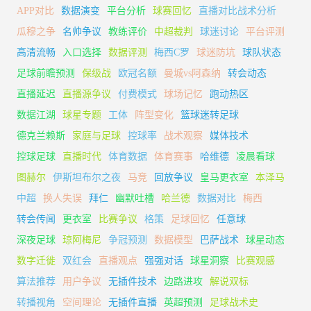
APP对比
数据演变
平台分析
球赛回忆
直播对比战术分析
瓜穆之争
名帅争议
教练评价
中超裁判
球迷讨论
平台评测
高清流畅
入口选择
数据评测
梅西C罗
球迷防坑
球队状态
足球前瞻预测
保级战
欧冠名额
曼城vs阿森纳
转会动态
直播延迟
直播源争议
付费模式
球场记忆
跑动热区
数据江湖
球星专题
工体
阵型变化
篮球迷转足球
德克兰赖斯
家庭与足球
控球率
战术观察
媒体技术
控球足球
直播时代
体育数据
体育赛事
哈维德
凌晨看球
图赫尔
伊斯坦布尔之夜
马竞
回放争议
皇马更衣室
本泽马
中超
换人失误
拜仁
幽默吐槽
哈兰德
数据对比
梅西
转会传闻
更衣室
比赛争议
格策
足球回忆
任意球
深夜足球
琼阿梅尼
争冠预测
数据模型
巴萨战术
球星动态
数字迁徙
双红会
直播观点
强强对话
球星洞察
比赛观感
算法推荐
用户争议
无插件技术
边路进攻
解说双标
转播视角
空间理论
无插件直播
英超预测
足球战术史