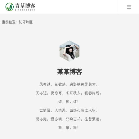
当前位置：防守热区
某某博客
风亦过，花欲落，遍野枯黄尽萧索。
天亦短，夜愈寒，冬来秋去，暖春尚晚。
烦，烦，烦！
世情薄，人情恶，面热心凉谁人错。
爱亦完，恨亦瞒，只盼忘却，往昔繁远。
难，难，难！