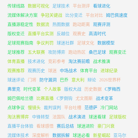
传球线路
数据可视化
足球技术
平台测评
看球进化
流媒体解决方案
争冠关键战
比分变迁
平台对比
姆巴佩速度
直播源稳定性
数据流
热图数据
跑动距离
观赛评测
版权变迁
直播平台实测
反越位
观赛史
高清时代
足球观赛指南
争议判罚
球迷社群
足球文化
数据模型
足球推荐
五大联赛
攻防博弈
跑动热区
桑巴足球
观赛变迁
体育直播
技术进化
竞彩参考
淘汰赛前瞻
战术推演
观赛推荐
观赛历史
球迷
中场战术
体育平台
进球纪录
球迷评论
门将
防守漏洞
巴乔
意大利
辩论
2026世界杯
弗里克
时代变革
个人故事
版权大战
历史数据
C罗梅西
姆巴佩哈兰德
比赛直播
C罗倒钩
尤文图斯
战术变革
点球争议
慢镜头
裁判误判
平台吐槽
范德萨
冷门网站
淘汰赛博弈
中锋转型
法国队
战术演进
球迷看球
足球版权
直播平台体验
看球感悟
赛后总结
球迷进阶
豪门兴衰
流媒体技术
深度解析
数据拆解
球迷必看
新星崛起
亚马尔