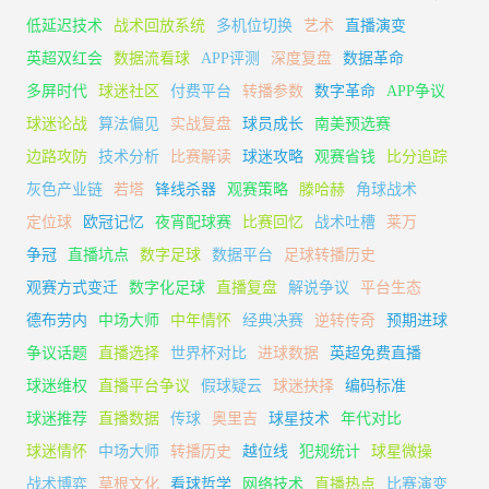
低延迟技术
战术回放系统
多机位切换
艺术
直播演变
英超双红会
数据流看球
APP评测
深度复盘
数据革命
多屏时代
球迷社区
付费平台
转播参数
数字革命
APP争议
球迷论战
算法偏见
实战复盘
球员成长
南美预选赛
边路攻防
技术分析
比赛解读
球迷攻略
观赛省钱
比分追踪
灰色产业链
若塔
锋线杀器
观赛策略
滕哈赫
角球战术
定位球
欧冠记忆
夜宵配球赛
比赛回忆
战术吐槽
莱万
争冠
直播坑点
数字足球
数据平台
足球转播历史
观赛方式变迁
数字化足球
直播复盘
解说争议
平台生态
德布劳内
中场大师
中年情怀
经典决赛
逆转传奇
预期进球
争议话题
直播选择
世界杯对比
进球数据
英超免费直播
球迷维权
直播平台争议
假球疑云
球迷抉择
编码标准
球迷推荐
直播数据
传球
奥里吉
球星技术
年代对比
球迷情怀
中场大师
转播历史
越位线
犯规统计
球星微操
战术博弈
草根文化
看球哲学
网络技术
直播热点
比赛演变