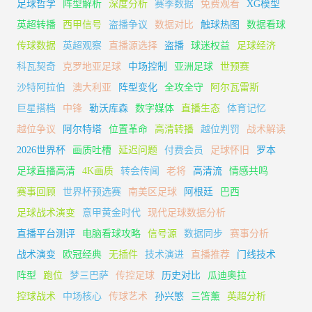
足球哲学
阵型解析
深度分析
赛季数据
免费观看
XG模型
英超转播
西甲信号
盗播争议
数据对比
触球热图
数据看球
传球数据
英超观察
直播源选择
盗播
球迷权益
足球经济
科瓦契奇
克罗地亚足球
中场控制
亚洲足球
世预赛
沙特阿拉伯
澳大利亚
阵型变化
全攻全守
阿尔瓦雷斯
巨星搭档
中锋
勒沃库森
数字媒体
直播生态
体育记忆
越位争议
阿尔特塔
位置革命
高清转播
越位判罚
战术解读
2026世界杯
画质吐槽
延迟问题
付费会员
足球怀旧
罗本
足球直播高清
4K画质
转会传闻
老将
高清流
情感共鸣
赛事回顾
世界杯预选赛
南美区足球
阿根廷
巴西
足球战术演变
意甲黄金时代
现代足球数据分析
直播平台测评
电脑看球攻略
信号源
数据同步
赛事分析
战术演变
欧冠经典
无插件
技术演进
直播推荐
门线技术
阵型
跑位
梦三巴萨
传控足球
历史对比
瓜迪奥拉
控球战术
中场核心
传球艺术
孙兴慜
三笘薰
英超分析