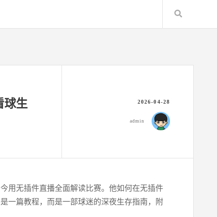
Search
看球生
2026-04-28
admin
如今用无插件直播全面解读比赛。他如何在无插件
不是一篇教程，而是一部球迷的深夜生存指南，附