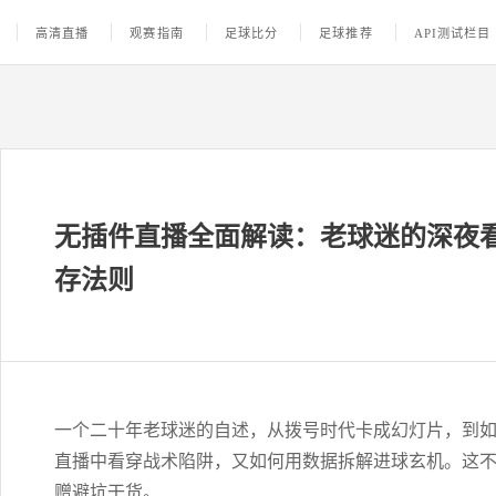
高清直播
观赛指南
足球比分
足球推荐
API测试栏目
无插件直播全面解读：老球迷的深夜
存法则
一个二十年老球迷的自述，从拨号时代卡成幻灯片，到
直播中看穿战术陷阱，又如何用数据拆解进球玄机。这
赠避坑干货。...