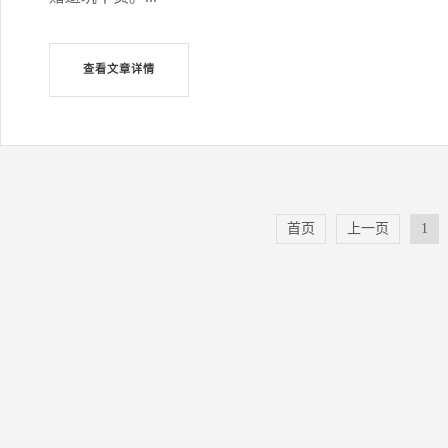
查看文章详情
首页
上一页
1