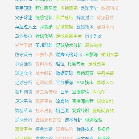
德甲预测
拜仁慕尼黑
多特蒙德
足球历史
数据科技
父子球迷
情感记忆
赛后总结
解说对比
球迷社区
英超过人王
阿森纳
足球数据
直播技术
曼城皇马
瓜迪奥拉
看球攻略
足球直播平台
历史对比
米兰王朝
英超群雄
足球战术分析
高位逼抢
防守反击
比赛节奏
联赛风格对比
直播源
预测玄学
争议话题
裁判争议
越位
比赛节奏
足球改革
球迷文化
战术解析
数据足球
直播观赛
夺冠关键
足球分析
足球转播
平台推荐
VAR技术
看球入口
裁判判罚
倒三角传球
巨星
直播解读
内马尔
足球平台
观赛平台
流媒体
直播源推荐
前锋进化
数据革命
技术进化
姆巴佩
观赛经验
曼城阿森纳
足球分析
直播源稳定性
技术分析
球迷经验
高清平台
经典比赛
观赛进阶
转播技术
多视角
延迟控制
直播体验
足球预测
五大联赛
老球迷