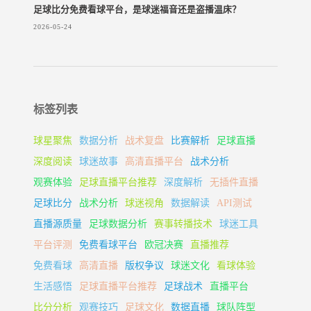
足球比分免费看球平台，是球迷福音还是盗播温床？
2026-05-24
标签列表
球星聚焦
数据分析
战术复盘
比赛解析
足球直播
深度阅读
球迷故事
高清直播平台
战术分析
观赛体验
足球直播平台推荐
深度解析
无插件直播
足球比分
战术分析
球迷视角
数据解读
API测试
直播源质量
足球数据分析
赛事转播技术
球迷工具
平台评测
免费看球平台
欧冠决赛
直播推荐
免费看球
高清直播
版权争议
球迷文化
看球体验
生活感悟
足球直播平台推荐
足球战术
直播平台
比分分析
观赛技巧
足球文化
数据直播
球队阵型