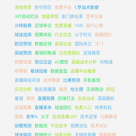
进攻效率
防守热区
免费平台
C罗战术数据
API测试栏目
球星转型
射门转化率
意甲记录
沙特联赛
足球争议
免费直播
VAR
用户心理
球迷选择
观赛体验
行业生态
父子时光
观赛回忆
欧冠预测
数据足球
皇家社会
国际米兰
冷门
英超预测
曼城利物浦
北伦敦德比
足球推荐
预期进球
高位压迫
xG模型
英超战术分析
利物浦
布莱顿
看球指南
数据复盘
直播平台推荐
直播网站评测
战术数据
比赛预测
手机看球
实况分析
稳定直播源
梅西
哈兰德
无球跑动
欧冠
曼城
预测
直播观赛
控球打法
反击战术
英超解析
足球观赛
直播革命
球迷回忆
免费入口
体育科技
英超
老甲A
父子
足球直播APP
技术足球
比赛解读
前瞻预测
数据流
平台技术
观赛进化
技术对比
球迷体验
数据统计
球星分析
无插件观赛
观赛指南