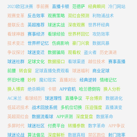
2023欧冠决赛
季前赛
直播卡顿
范德萨
经典瞬间
冷门网站
观赛变革
反击效率
观赛策略
双红会预测
利物浦战术
曼联反击
英超推荐
球迷实战
深夜观赛
世界杯经典
看球神器
赛事经济
看球经验
世界杯回忆
攻防效率
技术变迁
世界杯记忆
伤病影响
豪门兴衰
数据风暴
争议探讨
球迷变迁
数据骗局
观看权
盗火者
历史演进
球迷社群
足球文化
数据接口
看球渠道
越位技术
赛事直播
前腰
转会窗
足球直播免费观看
球迷福利
商业足球
怀旧吐槽
妙传
魔幻现实
直播对比
经典逆转
情绪记忆
换人博弈
绝杀瞬间
卡顿
APP宕机
哈兰德倒钩
换人分析
AC米兰
看球经历
球迷理性
直播争议
平台博弈
数据进化
低延迟技术
战术回放系统
多机位切换
压迫强度
直播演变
英超双红会
数据流看球
APP评测
深度复盘
数据革命
多屏时代
球迷社区
付费平台
转播参数
数字革命
APP争议
球迷论战
算法偏见
深度解析
数据真相
禁区跑位
射门效率