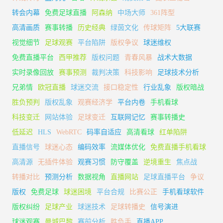
转会内幕
免费足球直播
阿森纳
中场大师
361阵型
高清画质
赛事转播
历史经典
绿茵文化
传球矩阵
5大联赛
视觉细节
足球观赛
平台陷阱
版权争议
球迷维权
免费直播平台
西甲推荐
版权问题
青春风暴
战术大数据
实时录像回放
赛事预测
裁判决策
科技影响
足球技术分析
兄弟情
欧冠直播
球迷交流
接口稳定性
行业乱象
版权暗战
胜负预判
版权乱象
观赛经济学
平台内卷
手机看球
科技变迁
网站体验
足球变迁
互联网记忆
赛事转播史
低延迟
HLS
WebRTC
码率自适应
高清看球
红单陷阱
直播信号
球迷心态
编码效率
流媒体优化
免费直播手机看球
高清源
无插件体验
观赛习惯
防守覆盖
逆境重生
焦点战
转播对比
预测分析
数据视角
直播网站
足球直播平台
争议
版权
免费足球
球迷困境
平台合规
比赛公正
手机看球软件
版权纠纷
足球产业
球迷技术
足球转播史
信号演进
球迷观赛
曼城巴黎
赛前分析
胜负手
直播APP