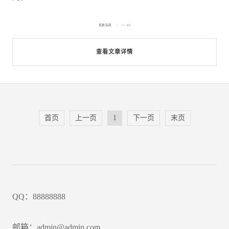
观赛指南
42
查看文章详情
首页
上一页
1
下一页
末页
QQ：88888888
邮箱：admin@admin.com