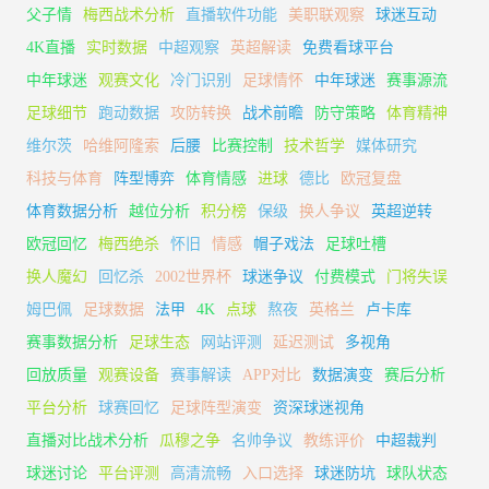
父子情
梅西战术分析
直播软件功能
美职联观察
球迷互动
4K直播
实时数据
中超观察
英超解读
免费看球平台
中年球迷
观赛文化
冷门识别
足球情怀
中年球迷
赛事源流
足球细节
跑动数据
攻防转换
战术前瞻
防守策略
体育精神
维尔茨
哈维阿隆索
后腰
比赛控制
技术哲学
媒体研究
科技与体育
阵型博弈
体育情感
进球
德比
欧冠复盘
体育数据分析
越位分析
积分榜
保级
换人争议
英超逆转
欧冠回忆
梅西绝杀
怀旧
情感
帽子戏法
足球吐槽
换人魔幻
回忆杀
2002世界杯
球迷争议
付费模式
门将失误
姆巴佩
足球数据
法甲
4K
点球
熬夜
英格兰
卢卡库
赛事数据分析
足球生态
网站评测
延迟测试
多视角
回放质量
观赛设备
赛事解读
APP对比
数据演变
赛后分析
平台分析
球赛回忆
足球阵型演变
资深球迷视角
直播对比战术分析
瓜穆之争
名帅争议
教练评价
中超裁判
球迷讨论
平台评测
高清流畅
入口选择
球迷防坑
球队状态