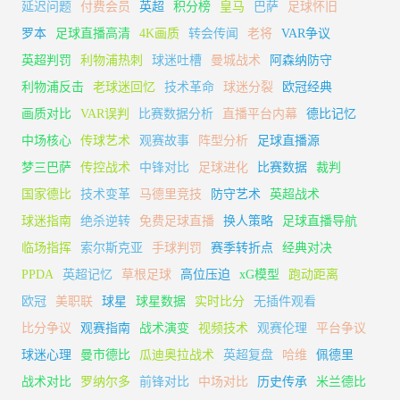
延迟问题
付费会员
英超
积分榜
皇马
巴萨
足球怀旧
罗本
足球直播高清
4K画质
转会传闻
老将
VAR争议
英超判罚
利物浦热刺
球迷吐槽
曼城战术
阿森纳防守
利物浦反击
老球迷回忆
技术革命
球迷分裂
欧冠经典
画质对比
VAR误判
比赛数据分析
直播平台内幕
德比记忆
中场核心
传球艺术
观赛故事
阵型分析
足球直播源
梦三巴萨
传控战术
中锋对比
足球进化
比赛数据
裁判
国家德比
技术变革
马德里竞技
防守艺术
英超战术
球迷指南
绝杀逆转
免费足球直播
换人策略
足球直播导航
临场指挥
索尔斯克亚
手球判罚
赛季转折点
经典对决
PPDA
英超记忆
草根足球
高位压迫
xG模型
跑动距离
欧冠
美职联
球星
球星数据
实时比分
无插件观看
比分争议
观赛指南
战术演变
视频技术
观赛伦理
平台争议
球迷心理
曼市德比
瓜迪奥拉战术
英超复盘
哈维
佩德里
战术对比
罗纳尔多
前锋对比
中场对比
历史传承
米兰德比