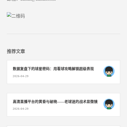
推荐文章
数据复盘下的球星密码：用看球攻略解锁超级表现
2026-04-29
高清直播平台的黄昏与破晓——老球迷的战术显微镜
2026-04-29