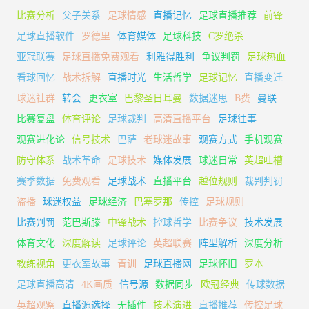
比赛分析
父子关系
足球情感
直播记忆
足球直播推荐
前锋
足球直播软件
罗德里
体育媒体
足球科技
C罗绝杀
亚冠联赛
足球直播免费观看
利雅得胜利
争议判罚
足球热血
看球回忆
战术拆解
直播时光
生活哲学
足球记忆
直播变迁
球迷社群
转会
更衣室
巴黎圣日耳曼
数据迷思
B费
曼联
比赛复盘
体育评论
足球裁判
高清直播平台
足球往事
观赛进化论
信号技术
巴萨
老球迷故事
观赛方式
手机观赛
防守体系
战术革命
足球技术
媒体发展
球迷日常
英超吐槽
赛季数据
免费观看
足球战术
直播平台
越位规则
裁判判罚
盗播
球迷权益
足球经济
巴塞罗那
传控
足球规则
比赛判罚
范巴斯滕
中锋战术
控球哲学
比赛争议
技术发展
体育文化
深度解读
足球评论
英超联赛
阵型解析
深度分析
教练视角
更衣室故事
青训
足球直播网
足球怀旧
罗本
足球直播高清
4K画质
信号源
数据同步
欧冠经典
传球数据
英超观察
直播源选择
无插件
技术演进
直播推荐
传控足球