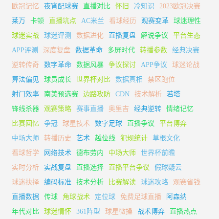
欧冠记忆
夜宵配球赛
直播对比
怀旧
冷知识
2023欧冠决赛
莱万
卡顿
直播坑点
AC米兰
看球经历
观赛变革
球迷理性
球迷实战
球迷评测
数据进化
直播复盘
解说争议
平台生态
APP评测
深度复盘
数据革命
多屏时代
转播参数
经典决赛
逆转传奇
数字革命
数据风暴
争议探讨
APP争议
球迷论战
算法偏见
球员成长
世界杯对比
数据真相
禁区跑位
射门效率
南美预选赛
边路攻防
CDN
技术解析
若塔
锋线杀器
观赛策略
赛事直播
奥里吉
经典逆转
情绪记忆
比赛回忆
争冠
球星技术
数字足球
直播争议
平台博弈
中场大师
转播历史
艺术
越位线
犯规统计
草根文化
看球哲学
网络技术
德布劳内
中场大师
世界杯前瞻
实时分析
实战复盘
直播选择
直播平台争议
假球疑云
球迷抉择
编码标准
技术分析
比赛解读
球迷攻略
观赛省钱
直播数据
传球
角球战术
定位球
免费足球直播
阿森纳
年代对比
球迷情怀
361阵型
球星微操
战术博弈
直播热点