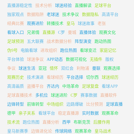
直播源稳定性
技术分析
球迷经验
直播解读
足球平台
独家观点
数据陷阱
老球迷
技术争议
数据隐私
高清平台
经典比赛
观赛进阶
转播技术
皇马
球迷故事
老张
看球入口
兄弟情
直播源
C罗
曼城
直播体验
观赛文化
足球预测
五大联赛
战术数据分析
阵型演变
跑动热图
伪9号
电脑看球
进攻组织
跑位热图
看球变迁
家庭记忆
平台体验
球迷争议
APP动态
数据可视化
无插件
版权
争议
球迷生活
亚冠
情怀
双红会
利物浦
曼联
观赛选择
观赛历史
技术演进
看球经历
平台选择
切尔西
球迷经历
高清画质
盗播平台
齐达内
中场革命
足球复盘
看球APP
足球直播技术
多机位
球迷进阶
C罗
赛事数据
直播软件
边锋转型
前锋转型
中场组织
边路爆破
比分预测
足球直播
德甲
亲子关系
看球平台
稳定直播源
实时数据
观赛革命
技术流
跑位热图
直播分析
西甲
布斯克茨
后腰作用
皇马新赛季
边锋进化论
传球网络
观赛革命
皇马战术