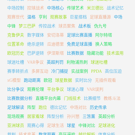
中场控制
控球战术
中场核心
传球艺术
米兰德比
战术记忆
观赛世代
温格
亨利
观赛故事
巨星搭档
足球直播源
中场
中锋
梦三巴萨
传控战术
球员聚焦
战术板
伪九号
克鲁伊夫
数字媒体
安切洛蒂
足球比赛直播
阿尔特塔
位置革命
绝杀逆转
瓜迪德里
免费足球直播
换人策略
欧冠历史
巴萨逆转
伊涅斯塔
比赛数据
隐藏功能
技术滥用
球迷吐槽
VAR争议
英超判罚
利物浦热刺
球迷吐槽
赛季转折点
多屏互动
冷门捕捉
实战案例
PPDA
高位压迫
xG模型
跑动距离
欧冠
球星数据
实时比分
无插件观看
比分争议
观赛伦理
平台争议
球迷心理
VAR误判
比赛数据分析
直播平台内幕
门线技术
比赛细节
教练斗法
足球解读
阵型
跑位
德比记忆
中场对比
历史传承
现场观赛
居家看球
阵型分析
孙兴慜
三笘薰
英超分析
亚洲球员
观赛心得
足球生活
球星
中锋对比
足球进化
裁判
技术变革
数字观赛
高压逼抢
越位解析
体育分析