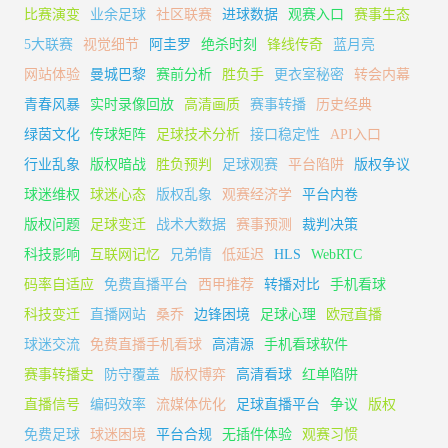
比赛演变
业余足球
社区联赛
进球数据
观赛入口
赛事生态
5大联赛
视觉细节
阿圭罗
绝杀时刻
锋线传奇
蓝月亮
网站体验
曼城巴黎
赛前分析
胜负手
更衣室秘密
转会内幕
青春风暴
实时录像回放
高清画质
赛事转播
历史经典
绿茵文化
传球矩阵
足球技术分析
接口稳定性
API入口
行业乱象
版权暗战
胜负预判
足球观赛
平台陷阱
版权争议
球迷维权
球迷心态
版权乱象
观赛经济学
平台内卷
版权问题
足球变迁
战术大数据
赛事预测
裁判决策
科技影响
互联网记忆
兄弟情
低延迟
HLS
WebRTC
码率自适应
免费直播平台
西甲推荐
转播对比
手机看球
科技变迁
直播网站
桑乔
边锋困境
足球心理
欧冠直播
球迷交流
免费直播手机看球
高清源
手机看球软件
赛事转播史
防守覆盖
版权博弈
高清看球
红单陷阱
直播信号
编码效率
流媒体优化
足球直播平台
争议
版权
免费足球
球迷困境
平台合规
无插件体验
观赛习惯