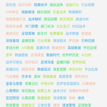
实时流
延迟分析
观赛经济
版权战争
球迷行为
行业观察
VAR争议
电脑看球
越位规则
巨星战术
数据解析
球星降维打击
战术解析
欧冠前瞻
胜负预测
球迷分析
欧冠半决赛
冷门预警
豪门对决
文化变迁
内切战术
看球记忆
足球策略
新生代
免费看球
战术数据
老球迷
深夜看球
盗播现象
行业黑幕
球迷观点
萨拉赫
贝林厄姆
争冠分析
API数据
直播评测
数据预测
英超数据
怀旧足球
意甲
数据面板
资深球迷
数据时代
世界杯历史
AI分析
战术可视化
实时延迟
足球深度
盗播问题
意甲防线
直播对比
网站评测
数据延迟
球星观察
争议分析
平台乱象
行业揭秘
京多安
国米
数据推演
莫德里奇
德布劳内
皇家马德里
青春记忆
中场分析
克罗地亚国家队
比赛逆转
心理博弈
球员跑动
观赛工具
战术讨论
直播软件推荐
亚冠预测
比赛前瞻
数据造假
进球集锦
热刺
绝杀
熬夜看球
观赛变迁
工体往事
赌球
球迷警惕
足球故事