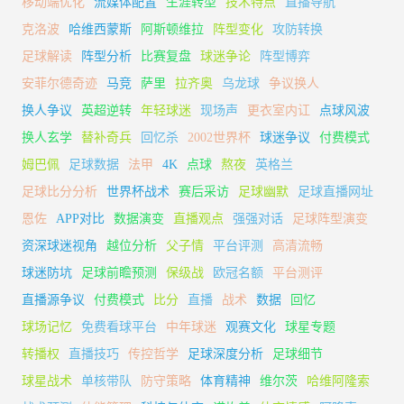
移动端优化
流媒体配置
生涯转型
技术特点
直播导航
克洛波
哈维西蒙斯
阿斯顿维拉
阵型变化
攻防转换
足球解读
阵型分析
比赛复盘
球迷争论
阵型博弈
安菲尔德奇迹
马竞
萨里
拉齐奥
乌龙球
争议换人
换人争议
英超逆转
年轻球迷
现场声
更衣室内讧
点球风波
换人玄学
替补奇兵
回忆杀
2002世界杯
球迷争议
付费模式
姆巴佩
足球数据
法甲
4K
点球
熬夜
英格兰
足球比分分析
世界杯战术
赛后采访
足球幽默
足球直播网址
恩佐
APP对比
数据演变
直播观点
强强对话
足球阵型演变
资深球迷视角
越位分析
父子情
平台评测
高清流畅
球迷防坑
足球前瞻预测
保级战
欧冠名额
平台测评
直播源争议
付费模式
比分
直播
战术
数据
回忆
球场记忆
免费看球平台
中年球迷
观赛文化
球星专题
转播权
直播技巧
传控哲学
足球深度分析
足球细节
球星战术
单核带队
防守策略
体育精神
维尔茨
哈维阿隆索