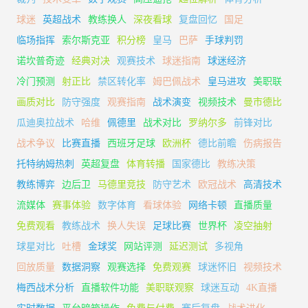
球迷
英超战术
教练换人
深夜看球
复盘回忆
国足
临场指挥
索尔斯克亚
积分榜
皇马
巴萨
手球判罚
诺坎普奇迹
经典对决
观赛技术
球迷指南
球迷经济
冷门预测
射正比
禁区转化率
姆巴佩战术
皇马进攻
美职联
画质对比
防守强度
观赛指南
战术演变
视频技术
曼市德比
瓜迪奥拉战术
哈维
佩德里
战术对比
罗纳尔多
前锋对比
战术争议
比赛直播
西班牙足球
欧洲杯
德比前瞻
伤病报告
托特纳姆热刺
英超复盘
体育转播
国家德比
教练决策
教练博弈
边后卫
马德里竞技
防守艺术
欧冠战术
高清技术
流媒体
赛事体验
数字体育
看球体验
网络卡顿
直播质量
免费观看
教练战术
换人失误
足球比赛
世界杯
凌空抽射
球星对比
吐槽
金球奖
网站评测
延迟测试
多视角
回放质量
数据洞察
观赛选择
免费观赛
球迷怀旧
视频技术
梅西战术分析
直播软件功能
美职联观察
球迷互动
4K直播