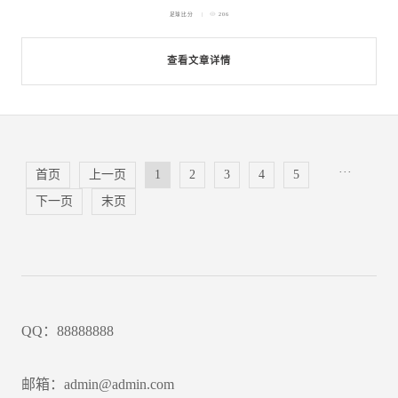
足球比分
206
查看文章详情
···
首页
上一页
1
2
3
4
5
下一页
末页
QQ：88888888
邮箱：admin@admin.com