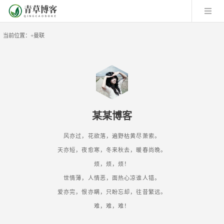
当前位置：+曼联
某某博客
风亦过，花欲落，遍野枯黄尽萧索。
天亦短，夜愈寒，冬来秋去，暖春尚晚。
烦，烦，烦！
世情薄，人情恶，面热心凉谁人错。
爱亦完，恨亦瞒，只盼忘却，往昔繁远。
难，难，难！