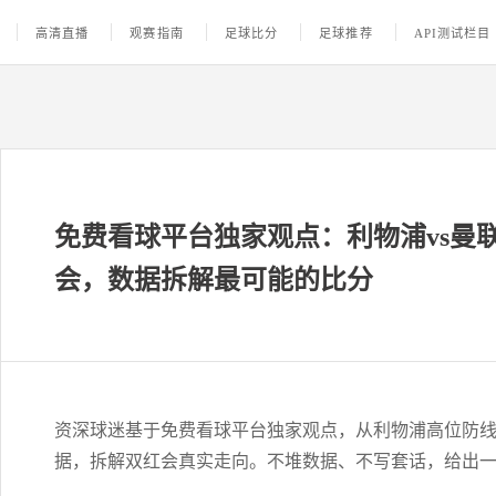
高清直播
观赛指南
足球比分
足球推荐
API测试栏目
免费看球平台独家观点：利物浦vs曼
会，数据拆解最可能的比分
资深球迷基于免费看球平台独家观点，从利物浦高位防线
据，拆解双红会真实走向。不堆数据、不写套话，给出一个