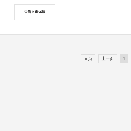
查看文章详情
首页
上一页
1