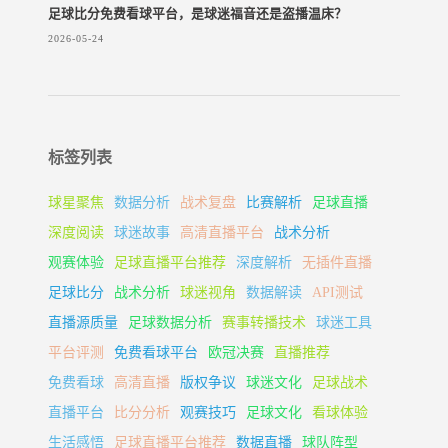
足球比分免费看球平台，是球迷福音还是盗播温床？
2026-05-24
标签列表
球星聚焦
数据分析
战术复盘
比赛解析
足球直播
深度阅读
球迷故事
高清直播平台
战术分析
观赛体验
足球直播平台推荐
深度解析
无插件直播
足球比分
战术分析
球迷视角
数据解读
API测试
直播源质量
足球数据分析
赛事转播技术
球迷工具
平台评测
免费看球平台
欧冠决赛
直播推荐
免费看球
高清直播
版权争议
球迷文化
足球战术
直播平台
比分分析
观赛技巧
足球文化
看球体验
生活感悟
足球直播平台推荐
数据直播
球队阵型