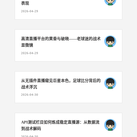
表现
2026-04-29
高清直播平台的黄昏与破晓——老球迷的战术
显微镜
2026-04-29
从无插件直播窥见巨星本色，足球比分背后的
战术浮沉
2026-04-30
API测试栏目如何炼成稳定直播源：从数据流
到战术解码
2026-04-30