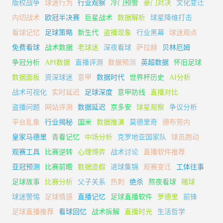
版权战争
球迷行为
行业观察
冷门预警
豪门对决
文化变迁
内切战术
欧冠半决赛
巨星战术
数据解析
球星降维打击
看球记忆
足球策略
新生代
盗播现象
行业黑幕
球迷观点
免费看球
战术数据
老球迷
深夜看球
萨拉赫
贝林厄姆
争冠分析
API数据
直播评测
数据预测
英超数据
怀旧足球
数据面板
资深球迷
意甲
数据时代
世界杯历史
AI分析
战术可视化
实时延迟
足球深度
意甲防线
直播对比
盗播问题
网站评测
数据延迟
京多安
球星观察
争议分析
平台乱象
行业揭秘
国米
数据推演
莫德里奇
德布劳内
皇家马德里
青春记忆
中场分析
克罗地亚国家队
球员跑动
观赛工具
比赛逆转
心理博弈
战术讨论
直播软件推荐
亚冠预测
比赛前瞻
数据造假
进球集锦
观赛变迁
工体往事
足球故事
比赛分析
父子关系
热刺
绝杀
熬夜看球
赌球
球迷警惕
足球情感
直播记忆
足球直播软件
罗德里
前锋
足球直播推荐
看球回忆
战术拆解
直播时光
生活哲学