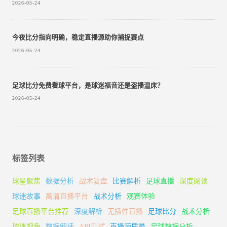
2026-05-24
今夜比分指向明确，稳定直播源助你捕捉赛点
2026-05-24
足球比分免费看球平台，是球迷福音还是盗播温床？
2026-05-24
标签列表
球星聚焦
数据分析
战术复盘
比赛解析
足球直播
深度阅读
球迷故事
高清直播平台
战术分析
观赛体验
足球直播平台推荐
深度解析
无插件直播
足球比分
战术分析
球迷视角
数据解读
API测试
直播源质量
足球数据分析