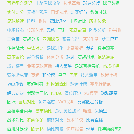
直播平台测评
电脑看球攻略
技术革命
球迷分裂
球星数据
实时比分
无插件观看
门线技术
比赛细节
教练斗法
足球解读
阵型
跑位
德比记忆
中场对比
历史传承
中场核心
传球艺术
温格
亨利
观赛故事
阵型分析
孙兴慜
三笘薰
英超分析
亚洲球员
观赛心得
足球生活
梦三巴萨
传控战术
中锋对比
足球进化
比赛数据
裁判
数字观赛
高压逼抢
越位解析
体育分析
球迷
英超战术
绝杀逆转
瓜迪德里
免费足球直播
换人策略
足球直播导航
临场指挥
索尔斯克亚
英超
积分榜
皇马
巴萨
技术滥用
球迷吐槽
VAR争议
英超判罚
利物浦热刺
球迷吐槽
赛季转折点
经典对决
老球迷回忆
PPDA
高位压迫
xG模型
跑动距离
欧冠
画质对比
防守强度
VAR误判
比赛数据分析
直播平台内幕
曼市德比
瓜迪奥拉战术
哈维
佩德里
战术对比
罗纳尔多
前锋对比
战术争议
比赛直播
西班牙足球
欧洲杯
德比前瞻
伤病报告
球星
托特纳姆热刺