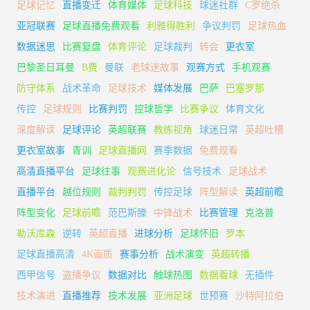
足球记忆
直播变迁
体育媒体
足球科技
球迷社群
C罗绝杀
亚冠联赛
足球直播免费观看
利雅得胜利
争议判罚
足球热血
数据迷思
比赛复盘
体育评论
足球裁判
转会
更衣室
巴黎圣日耳曼
B费
曼联
老球迷故事
观赛方式
手机观赛
防守体系
战术革命
足球技术
媒体发展
巴萨
巴塞罗那
传控
足球规则
比赛判罚
控球哲学
比赛争议
体育文化
深度解读
足球评论
英超联赛
教练视角
球迷日常
英超吐槽
更衣室故事
青训
足球直播网
赛季数据
免费观看
高清直播平台
足球往事
观赛进化论
信号技术
足球战术
直播平台
越位规则
裁判判罚
传控足球
阵型解读
英超前瞻
阵型变化
足球前瞻
范巴斯滕
中锋战术
比赛管理
克洛普
勒沃库森
逆转
英超直播
进球分析
足球怀旧
罗本
足球直播高清
4K画质
赛事分析
战术演变
英超转播
西甲信号
盗播争议
数据对比
触球热图
数据看球
无插件
技术演进
直播推荐
技术发展
亚洲足球
世预赛
沙特阿拉伯