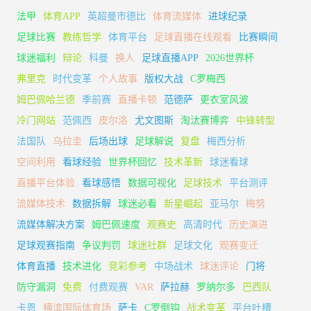
法甲
体育APP
英超曼市德比
体育流媒体
进球纪录
足球比赛
教练哲学
体育平台
足球直播在线观看
比赛瞬间
球迷福利
辩论
科曼
换人
足球直播APP
2026世界杯
弗里克
时代变革
个人故事
版权大战
C罗梅西
姆巴佩哈兰德
季前赛
直播卡顿
范德萨
更衣室风波
冷门网站
范佩西
皮尔洛
尤文图斯
淘汰赛博弈
中锋转型
法国队
乌拉圭
后场出球
足球解说
复盘
梅西分析
空间利用
看球经验
世界杯回忆
技术革新
球迷看球
直播平台体验
看球感悟
数据可视化
足球技术
平台测评
流媒体技术
数据拆解
球迷必看
新星崛起
亚马尔
梅努
流媒体解决方案
姆巴佩速度
观赛史
高清时代
历史演进
足球观赛指南
争议判罚
球迷社群
足球文化
观赛变迁
体育直播
技术进化
竞彩参考
中场战术
球迷评论
门将
防守漏洞
免费
付费观赛
VAR
萨拉赫
罗纳尔多
巴西队
卡恩
横滨国际体育场
萨卡
C罗倒钩
战术变革
平台吐槽