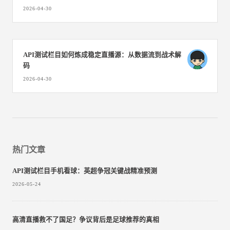
2026-04-30
API测试栏目如何炼成稳定直播源：从数据流到战术解
码
2026-04-30
热门文章
API测试栏目手机看球：英超争冠关键战精准预测
2026-05-24
高清直播救不了国足？争议背后是足球推荐的真相