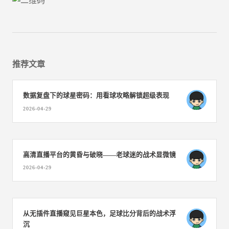
推荐文章
数据复盘下的球星密码：用看球攻略解锁超级表现
2026-04-29
高清直播平台的黄昏与破晓——老球迷的战术显微镜
2026-04-29
从无插件直播窥见巨星本色，足球比分背后的战术浮
沉