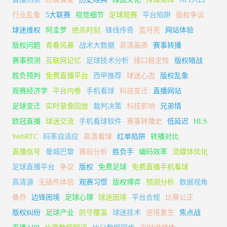
行业乱象
5大联赛
视觉细节
足球观赛
平台陷阱
版权争议
球迷维权
阿圭罗
绝杀时刻
锋线传奇
蓝月亮
网站体验
版权问题
青春风暴
战术大数据
高清画质
赛事转播
赛事预测
互联网记忆
足球技术分析
接口稳定性
版权暗战
胜负预判
免费直播平台
西甲推荐
球迷心态
版权乱象
观赛经济学
平台内卷
手机看球
科技变迁
直播网站
足球变迁
实时录像回放
裁判决策
科技影响
兄弟情
欧冠直播
球迷交流
手机看球软件
赛事转播史
低延迟
HLS
WebRTC
码率自适应
高清看球
红单陷阱
转播对比
直播信号
曼城巴黎
赛前分析
胜负手
编码效率
流媒体优化
足球直播平台
争议
版权
免费足球
免费直播手机看球
高清源
无插件体验
观赛习惯
版权博弈
预测分析
数据视角
桑乔
边锋困境
足球心理
球迷困境
平台合规
比赛公正
版权纠纷
足球产业
防守覆盖
球迷技术
逆境重生
焦点战