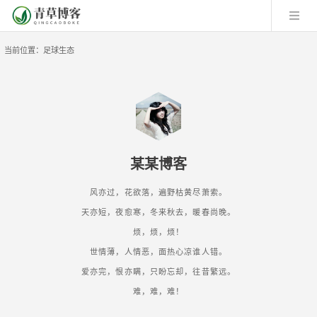
当前位置：足球生态
某某博客
风亦过，花欲落，遍野枯黄尽萧索。
天亦短，夜愈寒，冬来秋去，暖春尚晚。
烦，烦，烦！
世情薄，人情恶，面热心凉谁人错。
爱亦完，恨亦瞒，只盼忘却，往昔繁远。
难，难，难！