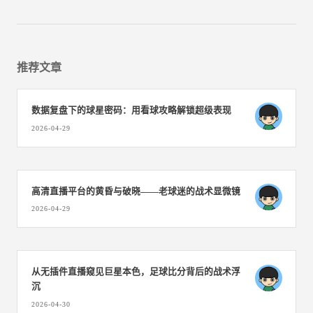
推荐文章
数据复盘下的球星密码：用看球攻略解锁超级表现
2026-04-29
高清直播平台的黄昏与破晓——老球迷的战术显微镜
2026-04-29
从无插件直播窥见巨星本色，足球比分背后的战术浮
沉
2026-04-30