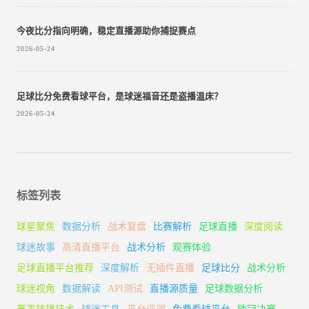
今夜比分指向明确，稳定直播源助你捕捉赛点
2026-05-24
足球比分免费看球平台，是球迷福音还是盗播温床？
2026-05-24
标签列表
球星聚焦
数据分析
战术复盘
比赛解析
足球直播
深度阅读
球迷故事
高清直播平台
战术分析
观赛体验
足球直播平台推荐
深度解析
无插件直播
足球比分
战术分析
球迷视角
数据解读
API测试
直播源质量
足球数据分析