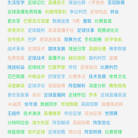
生活哲学
足球记忆
直播变迁
球迷社群
C罗绝杀
亚冠联赛
足球直播免费观看
利雅得胜利
争议判罚
足球热血
转会
更衣室
巴黎圣日耳曼
数据迷思
B费
曼联
比赛复盘
体育评论
足球裁判
高清直播平台
足球往事
观赛进化论
信号技术
巴萨
老球迷故事
观赛方式
手机观赛
防守体系
战术革命
足球技术
媒体发展
球迷日常
英超吐槽
赛季数据
免费观看
足球战术
直播平台
越位规则
裁判判罚
盗播
球迷权益
足球经济
巴塞罗那
传控
足球规则
比赛判罚
范巴斯滕
中锋战术
控球哲学
比赛争议
技术发展
体育文化
深度解读
足球评论
英超联赛
阵型解析
深度分析
教练视角
更衣室故事
青训
足球直播网
足球怀旧
罗本
足球直播高清
4K画质
信号源
数据同步
传球数据
英超观察
直播源选择
无插件
技术演进
直播推荐
传控足球
亚洲足球
世预赛
沙特阿拉伯
澳大利亚
阵型解读
英超前瞻
阵型变化
体能极限
现代足球
足球前瞻
德比战
阵型转换
比赛管理