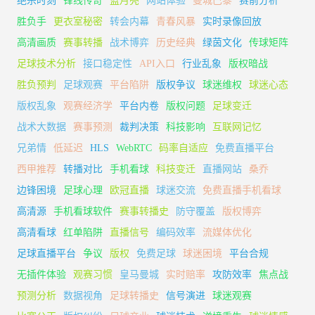
绝杀时刻
锋线传奇
蓝月亮
网站体验
曼城巴黎
赛前分析
胜负手
更衣室秘密
转会内幕
青春风暴
实时录像回放
高清画质
赛事转播
战术博弈
历史经典
绿茵文化
传球矩阵
足球技术分析
接口稳定性
API入口
行业乱象
版权暗战
胜负预判
足球观赛
平台陷阱
版权争议
球迷维权
球迷心态
版权乱象
观赛经济学
平台内卷
版权问题
足球变迁
战术大数据
赛事预测
裁判决策
科技影响
互联网记忆
兄弟情
低延迟
HLS
WebRTC
码率自适应
免费直播平台
西甲推荐
转播对比
手机看球
科技变迁
直播网站
桑乔
边锋困境
足球心理
欧冠直播
球迷交流
免费直播手机看球
高清源
手机看球软件
赛事转播史
防守覆盖
版权博弈
高清看球
红单陷阱
直播信号
编码效率
流媒体优化
足球直播平台
争议
版权
免费足球
球迷困境
平台合规
无插件体验
观赛习惯
皇马曼城
实时赔率
攻防效率
焦点战
预测分析
数据视角
足球转播史
信号演进
球迷观赛