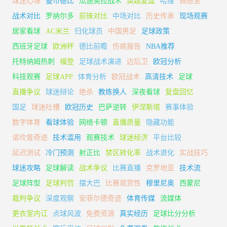
球迷心理
曼市德比
瓜迪奥拉战术
英超复盘
哈维
佩德里
战术对比
罗纳尔多
前锋对比
中场对比
历史传承
现场观赛
居家看球
AC米兰
归化球员
中国男足
足球政策
西班牙足球
欧洲杯
德比前瞻
伤病报告
NBA推荐
托特纳姆热刺
福登
足球战术演进
边后卫
欧冠分析
科技观赛
足球APP
体育分析
欧冠战术
高清技术
足球
直播争议
球迷辩论
绝杀
教练换人
深夜看球
复盘回忆
国足
球迷吐槽
欧冠历史
巴萨逆转
伊涅斯塔
赛事体验
数字体育
看球体验
网络卡顿
直播质量
隐藏功能
诺坎普奇迹
技术滥用
观赛技术
球迷经济
平台比较
延迟测试
冷门预测
射正比
禁区转化率
战术退化
实战技巧
球迷攻略
足球解读
战术争议
比赛直播
克罗地亚
技术流
足球阵型
足球判罚
摆大巴
比赛观赏性
穆里尼奥
西蒙尼
裁判争议
深度观察
安菲尔德奇迹
体育传媒
流媒体
更衣室内讧
点球风波
免费资源
真实经历
足球比分分析