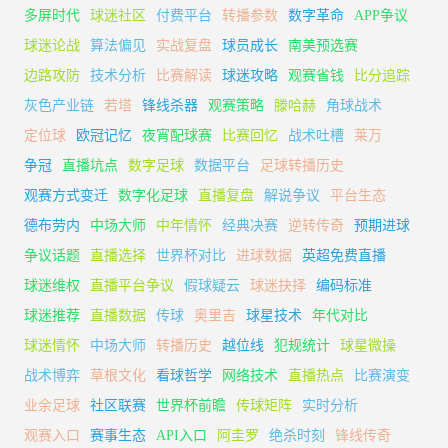
多屏时代
球迷社区
付费平台
转播参数
数字革命
APP争议
球迷论战
算法偏见
实战复盘
球员成长
南美预选赛
边路攻防
技术分析
比赛解读
球迷攻略
观赛省钱
比分追踪
灰色产业链
若塔
锋线杀器
观赛策略
滕哈赫
角球战术
定位球
欧冠记忆
夜宵配球赛
比赛回忆
战术吐槽
莱万
争冠
直播坑点
数字足球
数据平台
足球转播历史
观赛方式变迁
数字化足球
直播复盘
解说争议
平台生态
德布劳内
中场大师
中年情怀
经典决赛
逆转传奇
预期进球
争议话题
直播选择
世界杯对比
进球数据
英超免费直播
球迷维权
直播平台争议
假球疑云
球迷抉择
编码标准
球迷推荐
直播数据
传球
奥里吉
球星技术
年代对比
球迷情怀
中场大师
转播历史
越位线
犯规统计
球星微操
战术博弈
草根文化
看球哲学
网络技术
直播热点
比赛演变
业余足球
社区联赛
世界杯前瞻
传球矩阵
实时分析
观赛入口
赛事生态
API入口
阿圭罗
绝杀时刻
锋线传奇