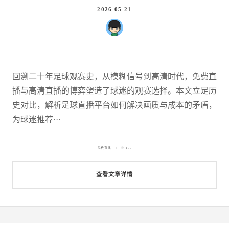
2026-05-21
回溯二十年足球观赛史，从模糊信号到高清时代，免费直
播与高清直播的博弈塑造了球迷的观赛选择。本文立足历
史对比，解析足球直播平台如何解决画质与成本的矛盾，
为球迷推荐···
免费直播
109
查看文章详情