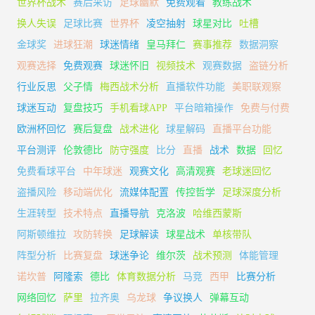
世界杯战术
赛后采访
足球幽默
免费观看
教练战术
换人失误
足球比赛
世界杯
凌空抽射
球星对比
吐槽
金球奖
进球狂潮
球迷情绪
皇马拜仁
赛事推荐
数据洞察
观赛选择
免费观赛
球迷怀旧
视频技术
观赛数据
盗链分析
行业反思
父子情
梅西战术分析
直播软件功能
美职联观察
球迷互动
复盘技巧
手机看球APP
平台暗箱操作
免费与付费
欧洲杯回忆
赛后复盘
战术进化
球星解码
直播平台功能
平台测评
伦敦德比
防守强度
比分
直播
战术
数据
回忆
免费看球平台
中年球迷
观赛文化
高清观赛
老球迷回忆
盗播风险
移动端优化
流媒体配置
传控哲学
足球深度分析
生涯转型
技术特点
直播导航
克洛波
哈维西蒙斯
阿斯顿维拉
攻防转换
足球解读
球星战术
单核带队
阵型分析
比赛复盘
球迷争论
维尔茨
战术预测
体能管理
诺坎普
阿隆索
德比
体育数据分析
马竞
西甲
比赛分析
网络回忆
萨里
拉齐奥
乌龙球
争议换人
弹幕互动