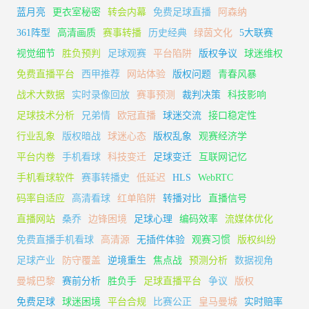
蓝月亮
更衣室秘密
转会内幕
免费足球直播
阿森纳
361阵型
高清画质
赛事转播
历史经典
绿茵文化
5大联赛
视觉细节
胜负预判
足球观赛
平台陷阱
版权争议
球迷维权
免费直播平台
西甲推荐
网站体验
版权问题
青春风暴
战术大数据
实时录像回放
赛事预测
裁判决策
科技影响
足球技术分析
兄弟情
欧冠直播
球迷交流
接口稳定性
行业乱象
版权暗战
球迷心态
版权乱象
观赛经济学
平台内卷
手机看球
科技变迁
足球变迁
互联网记忆
手机看球软件
赛事转播史
低延迟
HLS
WebRTC
码率自适应
高清看球
红单陷阱
转播对比
直播信号
直播网站
桑乔
边锋困境
足球心理
编码效率
流媒体优化
免费直播手机看球
高清源
无插件体验
观赛习惯
版权纠纷
足球产业
防守覆盖
逆境重生
焦点战
预测分析
数据视角
曼城巴黎
赛前分析
胜负手
足球直播平台
争议
版权
免费足球
球迷困境
平台合规
比赛公正
皇马曼城
实时赔率