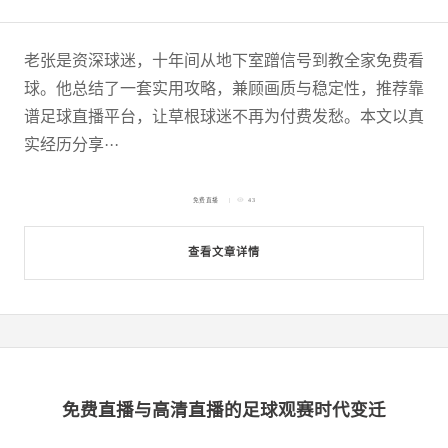
老张是资深球迷，十年间从地下室蹭信号到教全家免费看
球。他总结了一套实用攻略，兼顾画质与稳定性，推荐靠
谱足球直播平台，让草根球迷不再为付费发愁。本文以真
实经历分享···
免费直播
43
查看文章详情
免费直播与高清直播的足球观赛时代变迁