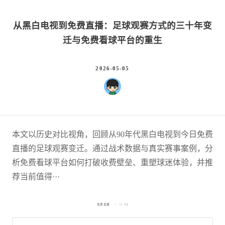
从黑白电视到免费直播：足球观赛方式的三十年变
迁与免费看球平台的重生
2026-05-05
本文以历史对比视角，回顾从90年代黑白电视到今日免费
直播的足球观赛变迁。通过战术数据与真实赛事案例，分
析免费看球平台如何打破收费壁垒、重塑球迷体验，并推
荐当前值得···
免费直播
55