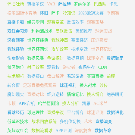
怀旧吐槽
转播争议
VAR
萨拉赫
罗纳尔多
巴西队
卡恩
横滨国际体育场
怀旧
萨卡
冷知识
2023欧冠决赛
季前赛
直播卡顿
经典瞬间
观赛变革
反击效率
观赛策略
双红会预测
利物浦战术
曼联反击
英超推荐
球迷实战
深夜观赛
世界杯经典
看球神器
赛事经济
压迫强度
看球经验
世界杯回忆
攻防效率
技术变迁
世界杯记忆
伤病影响
数据风暴
争议探讨
数据真相
球迷变迁
数据骗局
禁区跑位
射门效率
观看权
盗火者
夜场生存
CDN
技术解析
数据接口
盘口解读
看球渠道
赛事直播
前腰
转会窗
足球直播免费观看
球迷福利
换人战术
妙传
魔幻现实
直播对比
经典逆转
情绪记忆
换人博弈
绝杀瞬间
卡顿
APP宕机
哈兰德倒钩
换人分析
凯恩
AC米兰
看球经历
球迷理性
直播争议
平台博弈
球迷评测
数据进化
低延迟技术
战术回放系统
多机位切换
艺术
直播演变
英超双红会
数据流看球
APP评测
深度复盘
数据革命