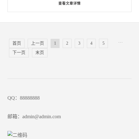
查看文章详情
···
首页
上一页
1
2
3
4
5
下一页
末页
QQ：88888888
邮箱：admin@admin.com