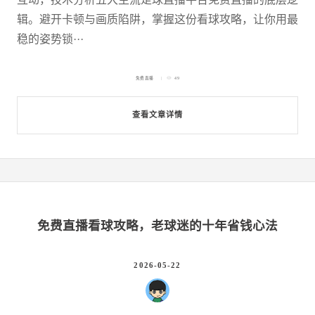
辑。避开卡顿与画质陷阱，掌握这份看球攻略，让你用最
稳的姿势锁···
免费直播
49
查看文章详情
免费直播看球攻略，老球迷的十年省钱心法
2026-05-22