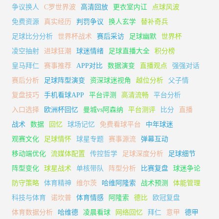
争议换人
C罗世界波
高清回放
更衣室内讧
点球风波
免费资源
真实经历
判罚争议
换人玄学
替补奇兵
足球比分分析
世界杯战术
赛后采访
足球幽默
世界杯
凌空抽射
进球狂潮
球迷情绪
足球直播大全
积分榜
皇马拜仁
赛事推荐
APP对比
数据演变
直播观点
强强对话
赛后分析
足球阵型演变
资深球迷视角
越位分析
父子情
复盘技巧
手机看球APP
平台评测
高清流畅
平台分析
入口选择
欧洲杯回忆
曼城vs阿森纳
平台测评
比分
直播
战术
数据
回忆
球场记忆
免费看球平台
中年球迷
观赛文化
足球情怀
球星专题
赛事源流
弹幕互动
移动端优化
流媒体配置
传控哲学
足球深度分析
足球细节
阵型变化
球星战术
单核带队
阵型分析
比赛复盘
球迷争论
防守策略
体育精神
维尔茨
哈维阿隆索
战术预测
体能管理
科技与体育
诺坎普
体育情感
阿隆索
德比
欧冠复盘
体育数据分析
哈维德
凌晨看球
网络回忆
拜仁
意甲
德甲