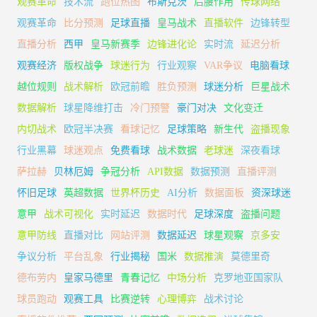
观赛革命
技术流
跑位热图
布斯克茨
后腰作用
传球网络
观赛革命
比分预测
足球直播
皇马战术
直播软件
边锋转型
直播分析
西甲
皇马新赛季
边锋进化论
实时流
延迟分析
观赛经济
版权战争
球迷行为
行业观察
VAR争议
电脑看球
越位规则
战术解析
欧冠前瞻
胜负预测
球迷分析
巨星战术
数据解析
球星降维打击
冷门预警
豪门对决
文化变迁
内切战术
欧冠半决赛
看球记忆
足球策略
新生代
盗播现象
行业黑幕
球迷观点
免费看球
战术数据
老球迷
深夜看球
萨拉赫
贝林厄姆
争冠分析
API数据
数据预测
直播评测
怀旧足球
英超数据
世界杯历史
AI分析
数据面板
资深球迷
意甲
战术可视化
实时延迟
数据时代
足球深度
盗播问题
意甲防线
直播对比
网站评测
数据延迟
球星观察
京多安
争议分析
平台乱象
行业揭秘
国米
数据推演
莫德里奇
德布劳内
皇家马德里
青春记忆
中场分析
克罗地亚国家队
球员跑动
观赛工具
比赛逆转
心理博弈
战术讨论