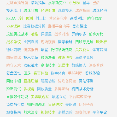
足球直播导航
临场指挥
索尔斯克亚
积分榜
皇马
巴萨
技术滥用
球迷吐槽
经典对决
观赛技术
球迷指南
球迷经济
PPDA
冷门预测
射正比
禁区转化率
画质对比
防守强度
VAR误判
比赛数据分析
直播平台内幕
曼市德比
瓜迪奥拉战术
哈维
佩德里
战术对比
罗纳尔多
前锋对比
战术争议
比赛直播
现场观赛
居家看球
西班牙足球
欧洲杯
德比前瞻
伤病报告
球星
托特纳姆热刺
英超复盘
体育转播
国家德比
技术变革
教练决策
教练博弈
马德里竞技
防守艺术
欧冠战术
高清技术
流媒体
教练换人
深夜看球
复盘回忆
国足
赛事体验
数字体育
手球判罚
看球体验
网络卡顿
直播质量
隐藏功能
诺坎普奇迹
网站评测
延迟测试
多视角
回放质量
多屏互动
梅西战术分析
直播软件功能
美职联观察
球迷互动
平台暗箱操作
免费与付费
姆巴佩战术
皇马进攻
美职联
比分争议
观赛指南
战术演变
视频技术
盗播风险
观赛伦理
平台争议