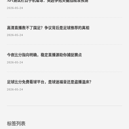
API测试栏目手机看球：英超争冠关键战精准预测
2026-05-24
高清直播救不了国足？争议背后是足球推荐的真相
2026-05-24
今夜比分指向明确，稳定直播源助你捕捉赛点
2026-05-24
足球比分免费看球平台，是球迷福音还是盗播温床？
2026-05-24
标签列表