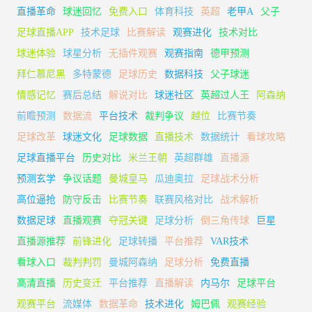
直播革命
球迷回忆
免费入口
体育科技
英超
老甲A
父子
足球直播APP
技术足球
比赛解读
观赛进化
技术对比
球迷体验
球星分析
无插件观赛
观赛指南
德甲预测
拜仁慕尼黑
多特蒙德
足球历史
数据科技
父子球迷
情感记忆
赛后总结
解说对比
球迷社区
英超过人王
阿森纳
前瞻预测
数据流
平台技术
裁判争议
越位
比赛节奏
足球改革
球迷文化
足球数据
直播技术
数据统计
看球攻略
足球直播平台
历史对比
米兰王朝
英超群雄
直播源
预测玄学
争议话题
曼城皇马
瓜迪奥拉
足球战术分析
高位逼抢
防守反击
比赛节奏
联赛风格对比
战术解析
数据足球
直播观赛
夺冠关键
足球分析
倒三角传球
巨星
直播源推荐
前锋进化
足球转播
平台推荐
VAR技术
看球入口
裁判判罚
曼城阿森纳
足球分析
免费直播
高清直播
历史变迁
平台推荐
直播解读
内马尔
足球平台
观赛平台
流媒体
数据革命
技术进化
姆巴佩
观赛经验