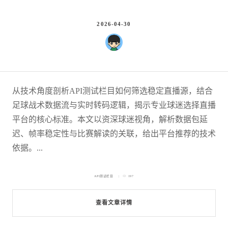
2026-04-30
从技术角度剖析API测试栏目如何筛选稳定直播源，结合
足球战术数据流与实时转码逻辑，揭示专业球迷选择直播
平台的核心标准。本文以资深球迷视角，解析数据包延
迟、帧率稳定性与比赛解读的关联，给出平台推荐的技术
依据。...
API测试栏目
197
查看文章详情