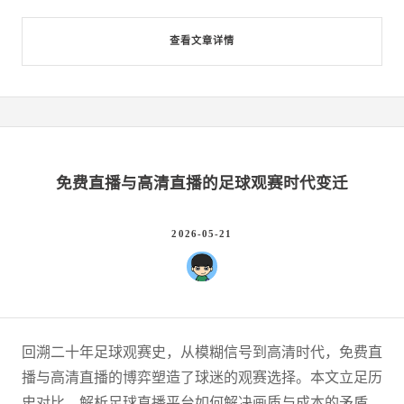
查看文章详情
免费直播与高清直播的足球观赛时代变迁
2026-05-21
回溯二十年足球观赛史，从模糊信号到高清时代，免费直
播与高清直播的博弈塑造了球迷的观赛选择。本文立足历
史对比，解析足球直播平台如何解决画质与成本的矛盾，