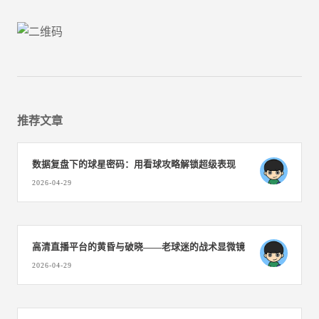
推荐文章
数据复盘下的球星密码：用看球攻略解锁超级表现
2026-04-29
高清直播平台的黄昏与破晓——老球迷的战术显微镜
2026-04-29