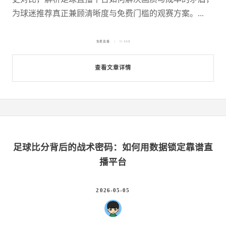
为球迷推荐真正兼顾清晰度与免费门槛的观赛方案。...
免费直播
113
查看文章详情
足球比分背后的战术密码：如何用数据锁定靠谱直
播平台
2026-05-05