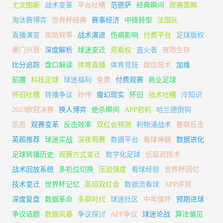
尤文图斯
战术变革
平台吐槽
范德萨
经典瞬间
观赛策略
淘汰赛博弈
世界杯经典
赛事经济
中锋转型
法国队
直播演变
攻防效率
战术演进
伤病影响
付费平台
足球版权
豪门兴衰
深度解析
球迷变迁
观看权
盗火者
夜场生存
比分追踪
盘口解读
体育直播
体育竞技
越位技术
加维
前腰
科技足球
球迷福利
免费
付费观赛
商业足球
怀旧吐槽
转播争议
妙传
魔幻现实
怀旧
战术吐槽
冷知识
2023欧冠决赛
换人博弈
绝杀瞬间
APP宕机
哈兰德倒钩
凯恩
观赛变革
反击效率
双红会预测
利物浦战术
曼联反击
英超推荐
球迷实战
深夜观赛
数据平台
看球神器
数据进化
足球转播历史
观赛方式变迁
数字化足球
低延迟技术
战术回放系统
多机位切换
压迫强度
看球经验
世界杯回忆
技术变迁
世界杯记忆
英超双红会
数据流看球
APP评测
深度复盘
数据革命
多屏时代
球迷社区
中年情怀
预期进球
争议话题
数据风暴
争议探讨
APP争议
球迷论战
算法偏见