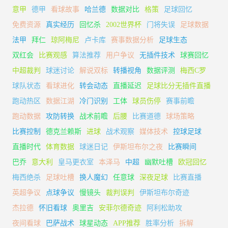
意甲
德甲
看球故事
哈兰德
数据对比
格策
足球回忆
免费资源
真实经历
回忆杀
2002世界杯
门将失误
足球数据
法甲
拜仁
琼阿梅尼
卢卡库
赛事数据分析
足球生态
双红会
比赛观感
算法推荐
用户争议
无插件技术
球赛回忆
中超裁判
球迷讨论
解说双标
转播视角
数据评测
梅西C罗
球队状态
看球进化
转会动态
直播延迟
足球比分无插件直播
跑动热区
数据江湖
冷门识别
工体
球员伤停
赛事前瞻
跑动数据
攻防转换
战术前瞻
后腰
比赛道德
球场策略
比赛控制
德克兰赖斯
进球
战术观察
媒体技术
控球足球
直播时代
体育数据
球迷日记
伊斯坦布尔之夜
比赛瞬间
巴乔
意大利
皇马更衣室
本泽马
中超
幽默吐槽
欧冠回忆
梅西绝杀
足球吐槽
换人魔幻
任意球
深夜足球
比赛直播
英超争议
点球争议
慢镜头
裁判误判
伊斯坦布尔奇迹
杰拉德
怀旧看球
奥里吉
安菲尔德奇迹
阿利松助攻
夜间看球
巴萨战术
球星动态
APP推荐
胜率分析
拆解