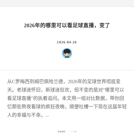
2026年的哪里可以看足球直播，变了
2026-04-26
从C罗梅西到姆巴佩哈兰德，2026年的足球世界彻底变
天。老球迷怀旧，新球迷狂欢，但不变的是对"哪里可以
看足球直播"的执着追问。本文用一组对比数据，带你回
忆那些熬夜看球的疯狂夜晚，顺便吐槽一下现在这届年轻
人的幸福与不幸。...
足球推荐
48