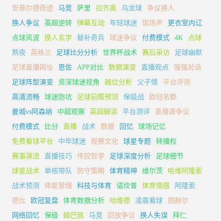
安菲尔德奇迹
马竞
萨里
拉齐奥
乌龙球
争议换人
换人争议
英超逆转
弹幕互动
年轻球迷
现场声
更衣室内讧
点球风波
换人玄学
替补奇兵
球迷争议
付费模式
4K
点球
熬夜
英格兰
足球比分分析
世界杯战术
赛后采访
足球幽默
足球直播网址
恩佐
APP对比
数据演变
直播观点
强强对话
足球阵型演变
资深球迷视角
越位分析
父子情
平台评测
高清流畅
球迷防坑
足球前瞻预测
保级战
欧冠名额
曼城vs阿森纳
中超观察
英超解读
平台测评
直播源争议
付费模式
比分
直播
战术
数据
回忆
球场记忆
免费看球平台
中年球迷
观赛文化
球星专题
转播权
赛事源流
直播技巧
传控哲学
足球深度分析
足球细节
球星战术
单核带队
防守策略
体育精神
维尔茨
哈维阿隆索
战术预测
体能管理
科技与体育
诺坎普
体育情感
阿隆索
德比
欧冠复盘
体育数据分析
哈维德
凌晨看球
图赫尔
网络回忆
保级
姆巴佩
马竞
回放争议
换人失误
拜仁