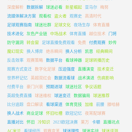
深度解析
数据拆解
球迷必看
新星崛起
亚马尔
梅努
流媒体解决方案
观看权
盗火者
观赛史
高清时代
足球观赛指南
球迷社群
足球文化
夜场生存
体育直播
技术进化
灰色产业链
中场战术
体育直播
越位技术
门将
防守漏洞
转会窗
足球直播免费观看
免费
付费观赛
妙传
魔幻现实
换人博弈
绝杀瞬间
换人分析
凯恩
经典瞬间
反击效率
观赛策略
数据平台
看球神器
足球转播历史
观赛方式变迁
数字化足球
压迫强度
直播演变
技术变迁
世界杯记忆
英超双红会
数据流看球
战术演进
伤病影响
付费平台
豪门兴衰
预期进球
球迷社区
争议话题
英超免费直播
球迷维权
球迷变迁
数据骗局
球迷推荐
比分追踪
盘口解读
看球渠道
体育竞技
加维
前腰
滕哈赫
换人战术
商业足球
怀旧吐槽
欧冠记忆
夜宵配球赛
直播对比
怀旧
冷知识
2023欧冠决赛
莱万
卡顿
直播坑点
AC米兰
看球经历
观赛变革
球迷理性
球迷实战
球迷评测