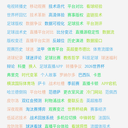
电视转播史
移动观赛
技术迭代
平台对比
看球经验
世界杯回忆
技术革新
高清体验
赛事版权
盗链技术
足球版权
数据争议
数据可视化
足球技术
平台测评
足球战术史
直播平台对比
比分变迁
直播源稳定性
数据流
版权变迁
直播平台实测
反越位
历史演进
数据接口
观赛历史
球迷
法甲
体育平台
英超曼市德比
体育流媒体
进球纪录
球迷评论
足球比赛
教练哲学
科技足球
球迷福利
辩论
科曼
换人
足球直播APP
转播争议
2026世界杯
弗里克
时代变革
个人故事
罗纳尔多
巴西队
卡恩
横滨国际体育场
萨卡
战术吐槽
季前赛
直播卡顿
APP宕机
哈兰德倒钩
平台吐槽
范德萨
更衣室风波
冷门网站
范佩西
皮尔洛
双红会预测
利物浦战术
曼联反击
英超推荐
深夜观赛
淘汰赛博弈
观赛变迁
世界杯经典
赛事经济
低延迟技术
战术回放系统
多机位切换
中锋转型
法国队
攻防效率
球迷看球
直播平台体验
看球感悟
流媒体技术