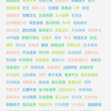
数据隐私
高清平台
经典比赛
观赛进阶
转播技术
皇马
球迷故事
老张
看球入口
兄弟情
直播源
C罗
曼城
直播体验
观赛文化
足球预测
五大联赛
老球迷
战术数据分析
阵型演变
跑动热图
伪9号
电脑看球
进攻组织
跑位热图
看球变迁
家庭记忆
平台体验
球迷争议
APP动态
数据可视化
无插件
版权
争议
球迷生活
亚冠
情怀
双红会
利物浦
曼联
观赛选择
观赛历史
技术演进
看球经历
平台选择
切尔西
球迷经历
高清画质
盗播平台
齐达内
中场革命
足球复盘
看球APP
足球直播技术
多机位
球迷进阶
C罗
赛事数据
直播软件
边锋转型
前锋转型
中场组织
边路爆破
德甲
亲子关系
看球平台
稳定直播源
实时数据
观赛革命
技术流
跑位热图
直播分析
西甲
布斯克茨
后腰作用
皇马新赛季
边锋进化论
传球网络
观赛革命
比分预测
足球直播
皇马战术
实时流
延迟分析
观赛经济
版权战争
球迷行为
行业观察
VAR争议
电脑看球