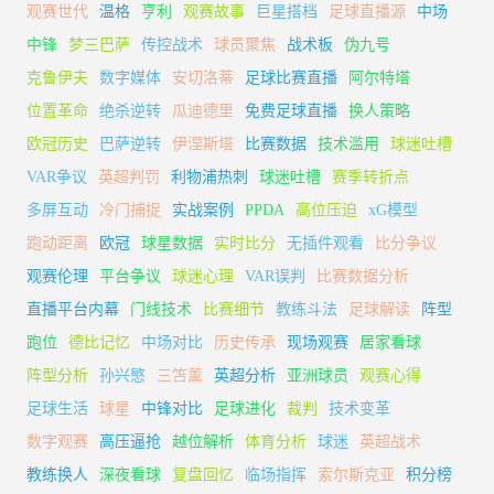
观赛世代
温格
亨利
观赛故事
巨星搭档
足球直播源
中场
中锋
梦三巴萨
传控战术
球员聚焦
战术板
伪九号
克鲁伊夫
数字媒体
安切洛蒂
足球比赛直播
阿尔特塔
位置革命
绝杀逆转
瓜迪德里
免费足球直播
换人策略
欧冠历史
巴萨逆转
伊涅斯塔
比赛数据
技术滥用
球迷吐槽
VAR争议
英超判罚
利物浦热刺
球迷吐槽
赛季转折点
多屏互动
冷门捕捉
实战案例
PPDA
高位压迫
xG模型
跑动距离
欧冠
球星数据
实时比分
无插件观看
比分争议
观赛伦理
平台争议
球迷心理
VAR误判
比赛数据分析
直播平台内幕
门线技术
比赛细节
教练斗法
足球解读
阵型
跑位
德比记忆
中场对比
历史传承
现场观赛
居家看球
阵型分析
孙兴慜
三笘薰
英超分析
亚洲球员
观赛心得
足球生活
球星
中锋对比
足球进化
裁判
技术变革
数字观赛
高压逼抢
越位解析
体育分析
球迷
英超战术
教练换人
深夜看球
复盘回忆
临场指挥
索尔斯克亚
积分榜