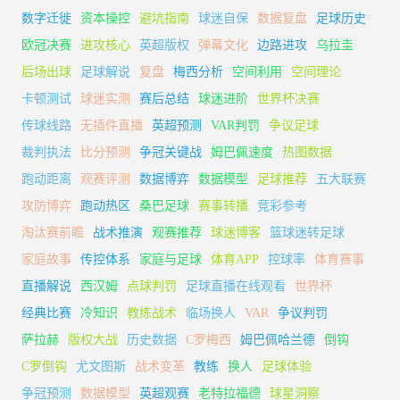
数字迁徙
资本操控
避坑指南
球迷自保
数据复盘
足球历史
欧冠决赛
进攻核心
英超版权
弹幕文化
边路进攻
乌拉圭
后场出球
足球解说
复盘
梅西分析
空间利用
空间理论
卡顿测试
球迷实测
赛后总结
球迷进阶
世界杯决赛
传球线路
无插件直播
英超预测
VAR判罚
争议足球
裁判执法
比分预测
争冠关键战
姆巴佩速度
热图数据
跑动距离
观赛评测
数据博弈
数据模型
足球推荐
五大联赛
攻防博弈
跑动热区
桑巴足球
赛事转播
竞彩参考
淘汰赛前瞻
战术推演
观赛推荐
球迷博客
篮球迷转足球
家庭故事
传控体系
家庭与足球
体育APP
控球率
体育赛事
直播解说
西汉姆
点球判罚
足球直播在线观看
世界杯
经典比赛
冷知识
教练战术
临场换人
VAR
争议判罚
萨拉赫
版权大战
历史数据
C罗梅西
姆巴佩哈兰德
倒钩
C罗倒钩
尤文图斯
战术变革
教练
换人
足球体验
争冠预测
数据模型
英超观赛
老特拉福德
球星洞察