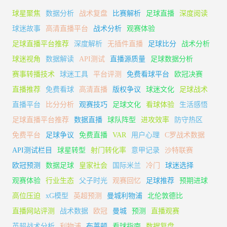
球星聚焦
数据分析
战术复盘
比赛解析
足球直播
深度阅读
球迷故事
高清直播平台
战术分析
观赛体验
足球直播平台推荐
深度解析
无插件直播
足球比分
战术分析
球迷视角
数据解读
API测试
直播源质量
足球数据分析
赛事转播技术
球迷工具
平台评测
免费看球平台
欧冠决赛
直播推荐
免费看球
高清直播
版权争议
球迷文化
足球战术
直播平台
比分分析
观赛技巧
足球文化
看球体验
生活感悟
足球直播平台推荐
数据直播
球队阵型
进攻效率
防守热区
免费平台
足球争议
免费直播
VAR
用户心理
C罗战术数据
API测试栏目
球星转型
射门转化率
意甲记录
沙特联赛
欧冠预测
数据足球
皇家社会
国际米兰
冷门
球迷选择
观赛体验
行业生态
父子时光
观赛回忆
足球推荐
预期进球
高位压迫
xG模型
英超预测
曼城利物浦
北伦敦德比
直播网站评测
战术数据
欧冠
曼城
预测
直播观赛
英超战术分析
利物浦
布莱顿
看球指南
数据复盘