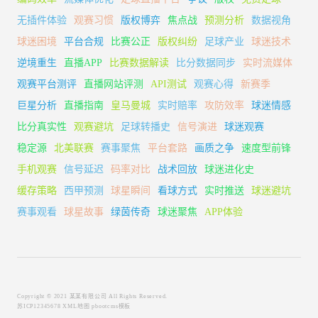
无插件体验
观赛习惯
版权博弈
焦点战
预测分析
数据视角
球迷困境
平台合规
比赛公正
版权纠纷
足球产业
球迷技术
逆境重生
直播APP
比赛数据解读
比分数据同步
实时流媒体
观赛平台测评
直播网站评测
API测试
观赛心得
新赛季
巨星分析
直播指南
皇马曼城
实时赔率
攻防效率
球迷情感
比分真实性
观赛避坑
足球转播史
信号演进
球迷观赛
稳定源
北美联赛
赛事聚焦
平台套路
画质之争
速度型前锋
手机观赛
信号延迟
码率对比
战术回放
球迷进化史
缓存策略
西甲预测
球星瞬间
看球方式
实时推送
球迷避坑
赛事观看
球星故事
绿茵传奇
球迷聚焦
APP体验
Copyright © 2021 某某有限公司 All Rights Reserved.
苏ICP12345678
XML地图
pbootcms模板