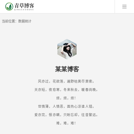
当前位置：数据统计
某某博客
风亦过，花欲落，遍野枯黄尽萧索。
天亦短，夜愈寒，冬来秋去，暖春尚晚。
烦，烦，烦！
世情薄，人情恶，面热心凉谁人错。
爱亦完，恨亦瞒，只盼忘却，往昔繁远。
难，难，难！