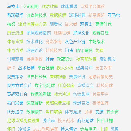
乌拉圭
空间利用
攻防效率
球迷看球
直播平台体验
看球感悟
流媒体技术
数据拆解
球迷必看
新星崛起
亚马尔
梅努
流媒体解决方案
观看权
盗火者
观赛史
高清时代
历史演进
足球观赛指南
球迷社群
足球文化
观赛变迁
体育直播
技术进化
竞彩参考
灰色产业链
中场战术
体育直播
球迷评论
越位技术
门将
防守漏洞
免费
付费观赛
转播争议
妙传
欧冠记忆
夜宵配球赛
魔幻现实
萨卡
战术吐槽
平台吐槽
换人分析
经典瞬间
反击效率
观赛策略
世界杯经典
看球神器
赛事经济
足球转播历史
观赛方式变迁
数字化足球
压迫强度
直播演变
科技足球
英超双红会
数据流看球
战术演进
伤病影响
付费平台
豪门兴衰
深度解析
英超免费直播
球迷变迁
夜场生存
比分追踪
数据接口
盘口解读
体育竞技
加维
前腰
转会窗
足球直播免费观看
滕哈赫
换人战术
商业足球
怀旧吐槽
怀旧
冷知识
2023欧冠决赛
换人博弈
绝杀瞬间
卡顿
凯恩