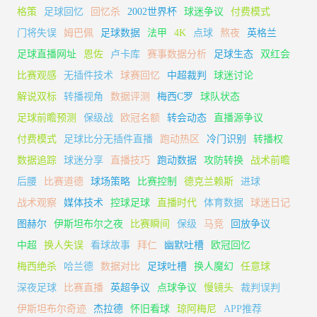
格策
足球回忆
回忆杀
2002世界杯
球迷争议
付费模式
门将失误
姆巴佩
足球数据
法甲
4K
点球
熬夜
英格兰
足球直播网址
恩佐
卢卡库
赛事数据分析
足球生态
双红会
比赛观感
无插件技术
球赛回忆
中超裁判
球迷讨论
解说双标
转播视角
数据评测
梅西C罗
球队状态
足球前瞻预测
保级战
欧冠名额
转会动态
直播源争议
付费模式
足球比分无插件直播
跑动热区
冷门识别
转播权
数据追踪
球迷分享
直播技巧
跑动数据
攻防转换
战术前瞻
后腰
比赛道德
球场策略
比赛控制
德克兰赖斯
进球
战术观察
媒体技术
控球足球
直播时代
体育数据
球迷日记
图赫尔
伊斯坦布尔之夜
比赛瞬间
保级
马竞
回放争议
中超
换人失误
看球故事
拜仁
幽默吐槽
欧冠回忆
梅西绝杀
哈兰德
数据对比
足球吐槽
换人魔幻
任意球
深夜足球
比赛直播
英超争议
点球争议
慢镜头
裁判误判
伊斯坦布尔奇迹
杰拉德
怀旧看球
琼阿梅尼
APP推荐