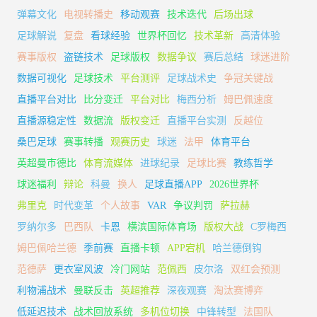
弹幕文化
电视转播史
移动观赛
技术迭代
后场出球
足球解说
复盘
看球经验
世界杯回忆
技术革新
高清体验
赛事版权
盗链技术
足球版权
数据争议
赛后总结
球迷进阶
数据可视化
足球技术
平台测评
足球战术史
争冠关键战
直播平台对比
比分变迁
平台对比
梅西分析
姆巴佩速度
直播源稳定性
数据流
版权变迁
直播平台实测
反越位
桑巴足球
赛事转播
观赛历史
球迷
法甲
体育平台
英超曼市德比
体育流媒体
进球纪录
足球比赛
教练哲学
球迷福利
辩论
科曼
换人
足球直播APP
2026世界杯
弗里克
时代变革
个人故事
VAR
争议判罚
萨拉赫
罗纳尔多
巴西队
卡恩
横滨国际体育场
版权大战
C罗梅西
姆巴佩哈兰德
季前赛
直播卡顿
APP宕机
哈兰德倒钩
范德萨
更衣室风波
冷门网站
范佩西
皮尔洛
双红会预测
利物浦战术
曼联反击
英超推荐
深夜观赛
淘汰赛博弈
低延迟技术
战术回放系统
多机位切换
中锋转型
法国队