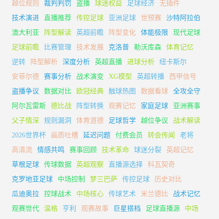
越位规则
裁判判罚
盗播
球迷权益
足球经济
无插件
技术演进
直播推荐
传控足球
亚洲足球
世预赛
沙特阿拉伯
澳大利亚
阵型解读
英超前瞻
阵型变化
体能极限
现代足球
足球前瞻
比赛管理
技术发展
克洛普
勒沃库森
体育记忆
逆转
阵型解析
深度分析
英超直播
进球分析
纽卡斯尔
安菲尔德
赛事分析
战术演变
XG模型
英超转播
西甲信号
盗播争议
数据对比
欧冠经典
触球热图
数据看球
全攻全守
阿尔瓦雷斯
德比战
阵型转换
观赛记忆
家庭足球
亚洲赛事
父子情深
规则漏洞
体育道德
足球哲学
越位争议
战术解读
2026世界杯
画质吐槽
延迟问题
付费会员
转会传闻
老将
高清流
情感共鸣
赛事回顾
技术革命
球迷分裂
英超记忆
草根足球
传球数据
英超观察
直播源选择
科瓦契奇
克罗地亚足球
中场控制
梦三巴萨
传控足球
历史对比
瓜迪奥拉
控球战术
中场核心
传球艺术
米兰德比
战术记忆
观赛世代
温格
亨利
观赛故事
巨星搭档
足球直播源
中场