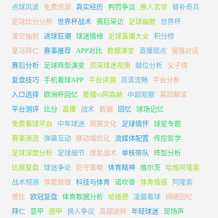
点球风波
免费资源
真实经历
判罚争议
换人玄学
替补奇兵
足球比分分析
世界杯战术
赛后采访
足球幽默
世界杯
凌空抽射
进球狂潮
球迷情绪
足球直播大全
积分榜
皇马拜仁
赛事推荐
APP对比
数据演变
直播观点
强强对话
赛后分析
足球阵型演变
资深球迷视角
越位分析
父子情
复盘技巧
手机看球APP
平台评测
高清流畅
平台分析
入口选择
欧洲杯回忆
曼城vs阿森纳
中超观察
英超解读
平台测评
比分
直播
战术
数据
回忆
球场记忆
免费看球平台
中年球迷
观赛文化
足球情怀
球星专题
赛事源流
弹幕互动
移动端优化
流媒体配置
传控哲学
足球深度分析
足球细节
球星战术
单核带队
阵型分析
比赛复盘
球迷争论
防守策略
体育精神
维尔茨
哈维阿隆索
战术预测
体能管理
科技与体育
诺坎普
体育情感
阿隆索
德比
欧冠复盘
体育数据分析
哈维德
凌晨看球
网络回忆
拜仁
意甲
德甲
换人争议
英超逆转
年轻球迷
现场声