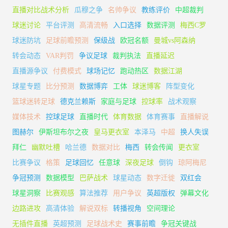
直播对比战术分析
瓜穆之争
名帅争议
教练评价
中超裁判
球迷讨论
平台评测
高清流畅
入口选择
数据评测
梅西C罗
球迷防坑
足球前瞻预测
保级战
欧冠名额
曼城vs阿森纳
转会动态
VAR判罚
争议足球
裁判执法
直播延迟
直播源争议
付费模式
球场记忆
跑动热区
数据江湖
球星专题
比分预测
数据博弈
工体
球迷博客
阵型变化
篮球迷转足球
德克兰赖斯
家庭与足球
控球率
战术观察
媒体技术
控球足球
直播时代
体育数据
体育赛事
直播解说
图赫尔
伊斯坦布尔之夜
皇马更衣室
本泽马
中超
换人失误
拜仁
幽默吐槽
哈兰德
数据对比
梅西
转会传闻
更衣室
比赛争议
格策
足球回忆
任意球
深夜足球
倒钩
琼阿梅尼
争冠预测
数据模型
巴萨战术
球星动态
数字迁徙
双红会
球星洞察
比赛观感
算法推荐
用户争议
英超版权
弹幕文化
边路进攻
高清体验
解说双标
转播视角
空间理论
无插件直播
英超预测
足球战术史
赛事前瞻
争冠关键战