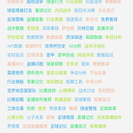
观赛经济
版权战争
球迷行为
行业观察
巨星战术
数据解析
球星降维打击
看球记忆
内切战术
欧冠半决赛
文化变迁
足球策略
盗播现象
行业黑幕
球迷观点
新生代
免费看球
战术数据
老球迷
深夜看球
萨拉赫
贝林厄姆
直播评测
怀旧足球
数据预测
数据面板
资深球迷
英超数据
争冠分析
API数据
数据时代
世界杯历史
AI分析
战术可视化
实时延迟
足球深度
意甲
意甲防线
网站评测
数据延迟
直播对比
盗播问题
球星观察
京多安
国米
数据推演
莫德里奇
德布劳内
皇家马德里
争议分析
平台乱象
行业揭秘
青春记忆
球员跑动
观赛工具
中场分析
克罗地亚国家队
比赛逆转
心理博弈
战术讨论
亚冠预测
比赛前瞻
直播软件推荐
数据造假
进球集锦
观赛变迁
工体往事
热刺
绝杀
熬夜看球
赌球
球迷警惕
足球故事
比赛分析
父子关系
前锋
足球情感
直播记忆
足球直播软件
罗德里
足球直播推荐
足球记忆
直播变迁
体育媒体