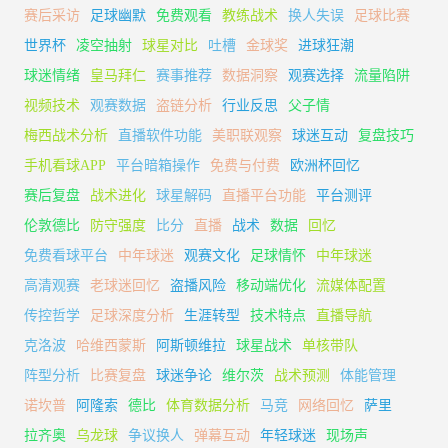
赛后采访
足球幽默
免费观看
教练战术
换人失误
足球比赛
世界杯
凌空抽射
球星对比
吐槽
金球奖
进球狂潮
球迷情绪
皇马拜仁
赛事推荐
数据洞察
观赛选择
流量陷阱
视频技术
观赛数据
盗链分析
行业反思
父子情
梅西战术分析
直播软件功能
美职联观察
球迷互动
复盘技巧
手机看球APP
平台暗箱操作
免费与付费
欧洲杯回忆
赛后复盘
战术进化
球星解码
直播平台功能
平台测评
伦敦德比
防守强度
比分
直播
战术
数据
回忆
免费看球平台
中年球迷
观赛文化
足球情怀
中年球迷
高清观赛
老球迷回忆
盗播风险
移动端优化
流媒体配置
传控哲学
足球深度分析
生涯转型
技术特点
直播导航
克洛波
哈维西蒙斯
阿斯顿维拉
球星战术
单核带队
阵型分析
比赛复盘
球迷争论
维尔茨
战术预测
体能管理
诺坎普
阿隆索
德比
体育数据分析
马竞
网络回忆
萨里
拉齐奥
乌龙球
争议换人
弹幕互动
年轻球迷
现场声