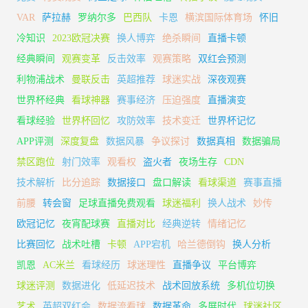
VAR
萨拉赫
罗纳尔多
巴西队
卡恩
横滨国际体育场
怀旧
冷知识
2023欧冠决赛
换人博弈
绝杀瞬间
直播卡顿
经典瞬间
观赛变革
反击效率
观赛策略
双红会预测
利物浦战术
曼联反击
英超推荐
球迷实战
深夜观赛
世界杯经典
看球神器
赛事经济
压迫强度
直播演变
看球经验
世界杯回忆
攻防效率
技术变迁
世界杯记忆
APP评测
深度复盘
数据风暴
争议探讨
数据真相
数据骗局
禁区跑位
射门效率
观看权
盗火者
夜场生存
CDN
技术解析
比分追踪
数据接口
盘口解读
看球渠道
赛事直播
前腰
转会窗
足球直播免费观看
球迷福利
换人战术
妙传
欧冠记忆
夜宵配球赛
直播对比
经典逆转
情绪记忆
比赛回忆
战术吐槽
卡顿
APP宕机
哈兰德倒钩
换人分析
凯恩
AC米兰
看球经历
球迷理性
直播争议
平台博弈
球迷评测
数据进化
低延迟技术
战术回放系统
多机位切换
艺术
英超双红会
数据流看球
数据革命
多屏时代
球迷社区