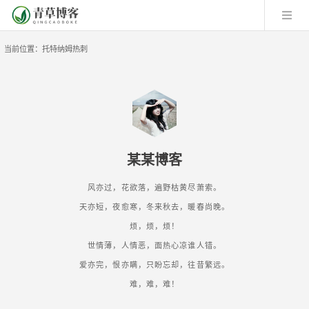
当前位置：托特纳姆热刺
某某博客
风亦过，花欲落，遍野枯黄尽萧索。
天亦短，夜愈寒，冬来秋去，暖春尚晚。
烦，烦，烦！
世情薄，人情恶，面热心凉谁人错。
爱亦完，恨亦瞒，只盼忘却，往昔繁远。
难，难，难！