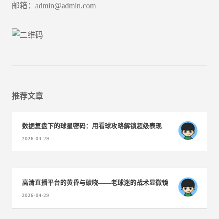
邮箱：admin@admin.com
推荐文章
数据复盘下的球星密码：用看球攻略解锁超级表现
2026-04-29
高清直播平台的黄昏与破晓——老球迷的战术显微镜
2026-04-29