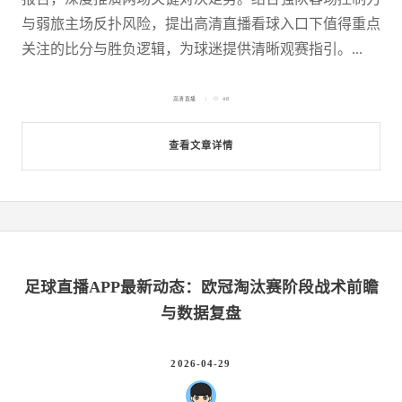
与弱旅主场反扑风险，提出高清直播看球入口下值得重点
关注的比分与胜负逻辑，为球迷提供清晰观赛指引。...
高清直播
48
查看文章详情
足球直播APP最新动态：欧冠淘汰赛阶段战术前瞻
与数据复盘
2026-04-29