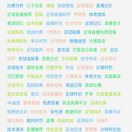
比赛分析
父子关系
赌球
球迷警惕
足球情感
直播记忆
足球直播推荐
前锋
足球直播软件
罗德里
体育媒体
看球回忆
战术拆解
直播时光
生活哲学
足球记忆
直播变迁
足球科技
球迷社群
C罗绝杀
亚冠联赛
足球直播免费观看
利雅得胜利
争议判罚
足球热血
数据迷思
比赛复盘
体育评论
足球裁判
转会
更衣室
巴黎圣日耳曼
B费
曼联
巴萨
老球迷故事
观赛方式
手机观赛
防守体系
战术革命
足球技术
媒体发展
巴塞罗那
传控
足球规则
比赛判罚
范巴斯滕
中锋战术
控球哲学
比赛争议
体育文化
深度解读
足球评论
英超联赛
教练视角
球迷日常
英超吐槽
更衣室故事
青训
足球直播网
足球怀旧
罗本
足球直播高清
4K画质
赛季数据
免费观看
高清直播平台
足球往事
观赛进化论
信号技术
信号源
数据同步
足球战术
直播平台
越位规则
裁判判罚
盗播
球迷权益
足球经济
无插件
技术演进
直播推荐
传控足球
亚洲足球
世预赛
沙特阿拉伯