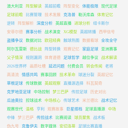
澳大利亚
阵型解读
英超前瞻
阵型变化
体能极限
现代足球
足球前瞻
比赛管理
技术发展
克洛普
勒沃库森
体育记忆
逆转
阵型解析
深度分析
英超直播
进球分析
纽卡斯尔
安菲尔德
赛事分析
战术演变
XG模型
英超转播
西甲信号
盗播争议
数据对比
欧冠经典
触球热图
数据看球
全攻全守
阿尔瓦雷斯
德比战
阵型转换
观赛记忆
家庭足球
亚洲赛事
父子情深
规则漏洞
体育道德
足球哲学
越位争议
战术解读
2026世界杯
画质吐槽
延迟问题
付费会员
转会传闻
老将
高清流
情感共鸣
赛事回顾
技术革命
球迷分裂
英超记忆
草根足球
传球数据
英超观察
直播源选择
科瓦契奇
克罗地亚足球
中场控制
梦三巴萨
传控足球
历史对比
瓜迪奥拉
控球战术
中场核心
传球艺术
米兰德比
战术记忆
观赛世代
温格
亨利
观赛故事
巨星搭档
足球直播源
中场
中锋
梦三巴萨
传控战术
比赛阅读
球员聚焦
战术板
伪九号
克鲁伊夫
数字媒体
安切洛蒂
足球比赛直播