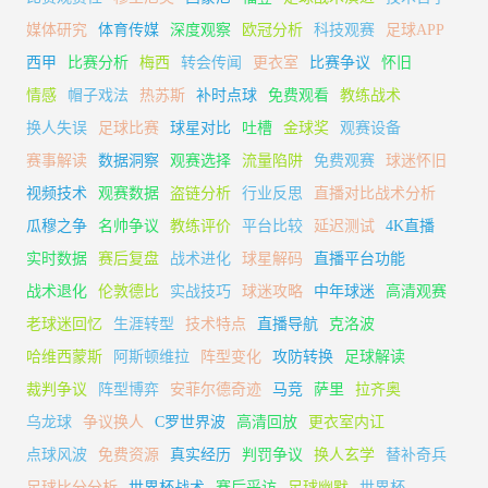
媒体研究
体育传媒
深度观察
欧冠分析
科技观赛
足球APP
西甲
比赛分析
梅西
转会传闻
更衣室
比赛争议
怀旧
情感
帽子戏法
热苏斯
补时点球
免费观看
教练战术
换人失误
足球比赛
球星对比
吐槽
金球奖
观赛设备
赛事解读
数据洞察
观赛选择
流量陷阱
免费观赛
球迷怀旧
视频技术
观赛数据
盗链分析
行业反思
直播对比战术分析
瓜穆之争
名帅争议
教练评价
平台比较
延迟测试
4K直播
实时数据
赛后复盘
战术进化
球星解码
直播平台功能
战术退化
伦敦德比
实战技巧
球迷攻略
中年球迷
高清观赛
老球迷回忆
生涯转型
技术特点
直播导航
克洛波
哈维西蒙斯
阿斯顿维拉
阵型变化
攻防转换
足球解读
裁判争议
阵型博弈
安菲尔德奇迹
马竞
萨里
拉齐奥
乌龙球
争议换人
C罗世界波
高清回放
更衣室内讧
点球风波
免费资源
真实经历
判罚争议
换人玄学
替补奇兵
足球比分分析
世界杯战术
赛后采访
足球幽默
世界杯