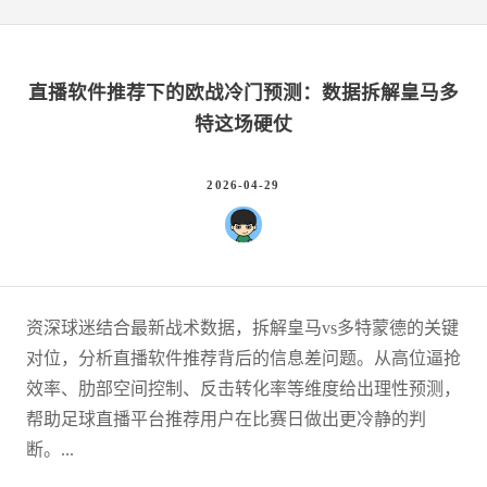
直播软件推荐下的欧战冷门预测：数据拆解皇马多
特这场硬仗
2026-04-29
资深球迷结合最新战术数据，拆解皇马vs多特蒙德的关键
对位，分析直播软件推荐背后的信息差问题。从高位逼抢
效率、肋部空间控制、反击转化率等维度给出理性预测，
帮助足球直播平台推荐用户在比赛日做出更冷静的判
断。...