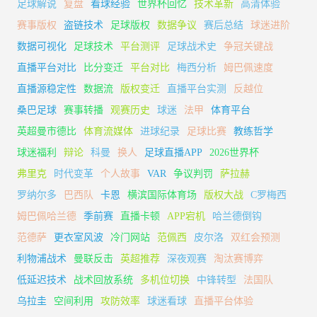
足球解说
复盘
看球经验
世界杯回忆
技术革新
高清体验
赛事版权
盗链技术
足球版权
数据争议
赛后总结
球迷进阶
数据可视化
足球技术
平台测评
足球战术史
争冠关键战
直播平台对比
比分变迁
平台对比
梅西分析
姆巴佩速度
直播源稳定性
数据流
版权变迁
直播平台实测
反越位
桑巴足球
赛事转播
观赛历史
球迷
法甲
体育平台
英超曼市德比
体育流媒体
进球纪录
足球比赛
教练哲学
球迷福利
辩论
科曼
换人
足球直播APP
2026世界杯
弗里克
时代变革
个人故事
VAR
争议判罚
萨拉赫
罗纳尔多
巴西队
卡恩
横滨国际体育场
版权大战
C罗梅西
姆巴佩哈兰德
季前赛
直播卡顿
APP宕机
哈兰德倒钩
范德萨
更衣室风波
冷门网站
范佩西
皮尔洛
双红会预测
利物浦战术
曼联反击
英超推荐
深夜观赛
淘汰赛博弈
低延迟技术
战术回放系统
多机位切换
中锋转型
法国队
乌拉圭
空间利用
攻防效率
球迷看球
直播平台体验