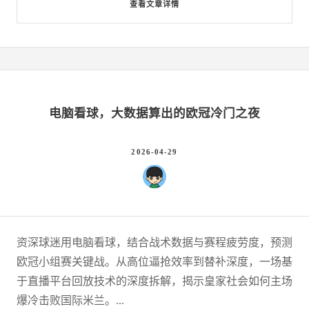
查看文章详情
电脑看球，大数据算出的欧冠冷门之夜
2026-04-29
资深球迷用电脑看球，结合战术数据与赛程疲劳度，预测
欧冠小组赛关键战。从高位逼抢效率到替补深度，一场基
于直播平台回放技术的深度拆解，揭示皇家社会如何主场
爆冷击败国际米兰。...