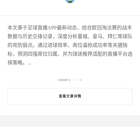
本文基于足球直播APP最新动态，结合欧冠淘汰赛的战术
数据与历史交锋记录，深度分析曼城、皇马、拜仁等球队
的攻防弱点。通过进球效率、高位逼抢成功率等关键指
标，预测四强席位归属，并为球迷推荐适配的直播平台选
择策略。...
足球直播平台
45
查看文章详情