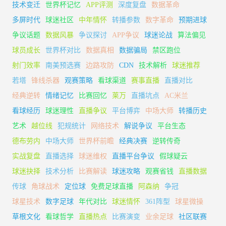
技术变迁
世界杯记忆
APP评测
深度复盘
数据革命
多屏时代
球迷社区
中年情怀
转播参数
数字革命
预期进球
争议话题
数据风暴
争议探讨
APP争议
球迷论战
算法偏见
球员成长
世界杯对比
数据真相
数据骗局
禁区跑位
射门效率
南美预选赛
边路攻防
CDN
技术解析
球迷推荐
若塔
锋线杀器
观赛策略
看球渠道
赛事直播
直播对比
经典逆转
情绪记忆
比赛回忆
莱万
直播坑点
AC米兰
看球经历
球迷理性
直播争议
平台博弈
中场大师
转播历史
艺术
越位线
犯规统计
网络技术
解说争议
平台生态
德布劳内
中场大师
世界杯前瞻
经典决赛
逆转传奇
实战复盘
直播选择
球迷维权
直播平台争议
假球疑云
球迷抉择
技术分析
比赛解读
球迷攻略
观赛省钱
直播数据
传球
角球战术
定位球
免费足球直播
阿森纳
争冠
球星技术
数字足球
年代对比
球迷情怀
361阵型
球星微操
草根文化
看球哲学
直播热点
比赛演变
业余足球
社区联赛