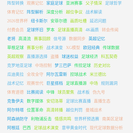
阵型转换
观赛记忆
家庭足球
亚洲赛事
父子情深
足球哲学
体育记忆
阵型解析
深度分析
越位争议
战术解读
2026世界杯
纽卡斯尔
安菲尔德
画质吐槽
延迟问题
付费会员
足球怀旧
罗本
足球直播高清
4K画质
转会传闻
老将
高清流
赛事回顾
信号源
数据同步
英超记忆
草根足球
赛事分析
战术演变
XG模型
欧冠经典
传球数据
英超观察
直播源选择
盗播
球迷权益
足球经济
科瓦契奇
克罗地亚足球
中场控制
梦三巴萨
传控足球
历史对比
瓜迪奥拉
全攻全守
阿尔瓦雷斯
控球战术
米兰德比
战术记忆
观赛世代
巨星搭档
足球直播源
中场
规则漏洞
体育道德
比赛阅读
中锋
球员聚焦
战术板
伪九号
克鲁伊夫
数字媒体
安切洛蒂
足球比赛直播
直播生态
阿尔特塔
位置革命
高清转播
越位判罚
曼城战术
阿森纳防守
利物浦反击
情感共鸣
世界杯预选赛
南美区足球
阿根廷
巴西
足球战术演变
意甲黄金时代
现代足球数据分析