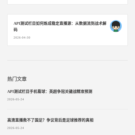
API测试栏目如何炼成稳定直播源：从数据流到战术解
码
2026-04-30
热门文章
API测试栏目手机看球：英超争冠关键战精准预测
2026-05-24
高清直播救不了国足？争议背后是足球推荐的真相
2026-05-24