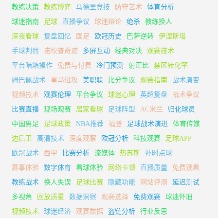
教练决策
教练博弈
马德里竞技
防守艺术
体育分析
球迷指南
足球
直播争议
球迷辩论
绝杀
教练换人
深夜看球
复盘回忆
国足
欧冠历史
巴萨逆转
伊涅斯塔
手球判罚
诺坎普奇迹
多屏互动
经典对决
观赛技术
平台暗箱操作
免费与付费
冷门预测
射正比
禁区转化率
姆巴佩战术
皇马进攻
美职联
比分争议
观赛指南
战术演变
视频技术
观赛伦理
平台争议
球迷心理
英超复盘
战术争议
比赛直播
现场观赛
居家看球
足球阵型
AC米兰
归化球员
中国男足
足球政策
NBA推荐
福登
足球战术演进
体育传媒
边后卫
高清技术
深度观察
欧冠分析
科技观赛
足球APP
欧冠战术
西甲
比赛分析
流媒体
热苏斯
补时点球
赛事体验
数字体育
看球体验
网络卡顿
直播质量
免费观看
教练战术
换人失误
足球比赛
隐藏功能
网站评测
延迟测试
多视角
回放质量
数据洞察
观赛选择
免费观赛
球迷怀旧
视频技术
球迷经济
观赛数据
盗链分析
行业反思