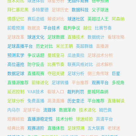
技术对比
球迷体验
球星分析
无插件观赛
德甲预测
拜仁慕尼黑
多特蒙德
足球历史
数据科技
父子球迷
情感记忆
赛后总结
解说对比
球迷社区
英超过人王
阿森纳
前瞻预测
数据流
平台技术
裁判争议
越位
比赛节奏
足球改革
球迷文化
足球数据
直播技术
数据统计
看球攻略
足球直播平台
历史对比
米兰王朝
英超群雄
直播源
预测玄学
争议话题
曼城皇马
瓜迪奥拉
足球战术分析
高位逼抢
防守反击
比赛节奏
联赛风格对比
战术解析
数据足球
直播观赛
夺冠关键
足球分析
倒三角传球
巨星
直播源推荐
前锋进化
足球转播
平台推荐
观赛平台
多视角
延迟控制
VAR技术
看球入口
裁判判罚
曼城阿森纳
足球分析
免费直播
高清直播
历史变迁
平台推荐
直播解读
内马尔
足球平台
流媒体
数据革命
技术进化
姆巴佩
观赛经验
直播源稳定性
技术分析
球迷经验
高清平台
经典比赛
观赛进阶
直播体验
足球预测
五大联赛
老球迷