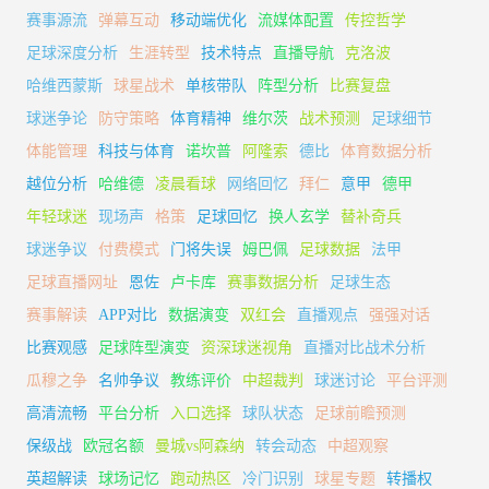
赛事源流
弹幕互动
移动端优化
流媒体配置
传控哲学
足球深度分析
生涯转型
技术特点
直播导航
克洛波
哈维西蒙斯
球星战术
单核带队
阵型分析
比赛复盘
球迷争论
防守策略
体育精神
维尔茨
战术预测
足球细节
体能管理
科技与体育
诺坎普
阿隆索
德比
体育数据分析
越位分析
哈维德
凌晨看球
网络回忆
拜仁
意甲
德甲
年轻球迷
现场声
格策
足球回忆
换人玄学
替补奇兵
球迷争议
付费模式
门将失误
姆巴佩
足球数据
法甲
足球直播网址
恩佐
卢卡库
赛事数据分析
足球生态
赛事解读
APP对比
数据演变
双红会
直播观点
强强对话
比赛观感
足球阵型演变
资深球迷视角
直播对比战术分析
瓜穆之争
名帅争议
教练评价
中超裁判
球迷讨论
平台评测
高清流畅
平台分析
入口选择
球队状态
足球前瞻预测
保级战
欧冠名额
曼城vs阿森纳
转会动态
中超观察
英超解读
球场记忆
跑动热区
冷门识别
球星专题
转播权