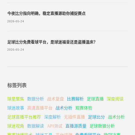
今夜比分指向明确，稳定直播源助你捕捉赛点
2026-05-24
足球比分免费看球平台，是球迷福音还是盗播温床？
2026-05-24
标签列表
球星聚焦
数据分析
战术复盘
比赛解析
足球直播
深度阅读
球迷故事
高清直播平台
战术分析
观赛体验
足球直播平台推荐
深度解析
无插件直播
足球比分
战术分析
球迷视角
数据解读
API测试
直播源质量
足球数据分析