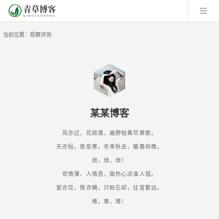
当前位置：观赛评测
某某博客
风亦过，花欲落，遍野枯黄尽萧索。
天亦短，夜愈寒，冬来秋去，暖春尚晚。
烦，烦，烦！
世情薄，人情恶，面热心凉谁人错。
爱亦完，恨亦瞒，只盼忘却，往昔繁远。
难，难，难！