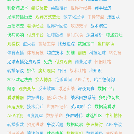
利物浦战术
曼联反击
英超推荐
世界杯经典
赛事经济
足球转播历史
观赛方式变迁
数字化足球
中锋转型
法国队
直播演变
看球经验
世界杯回忆
攻防效率
战术演进
伤病影响
付费平台
足球版权
豪门兴衰
深度解析
球迷变迁
观看权
盗火者
夜场生存
比分追踪
数据接口
盘口解读
体育直播
体育竞技
越位技术
加维
前腰
科技足球
转会窗
足球直播免费观看
免费
付费观赛
商业足球
怀旧吐槽
转播争议
妙传
魔幻现实
怀旧
战术吐槽
冷知识
2023欧冠决赛
换人博弈
绝杀瞬间
APP宕机
哈兰德倒钩
凯恩
观赛变革
反击效率
球迷实战
深夜观赛
数据平台
看球神器
数据进化
低延迟技术
战术回放系统
多机位切换
压迫强度
技术变迁
世界杯记忆
英超双红会
数据流看球
APP评测
深度复盘
数据革命
多屏时代
球迷社区
中年情怀
转播参数
预期进球
争议话题
数据风暴
争议探讨
APP争议
球迷论战
算法偏见
球员成长
数据真相
数据骗局
禁区跑位