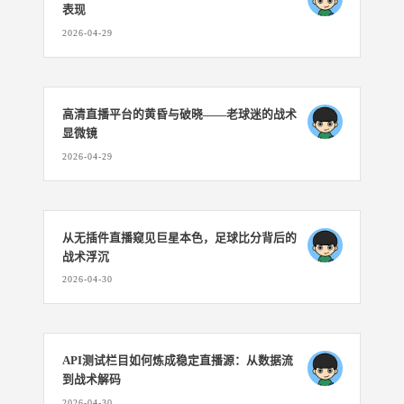
表现
2026-04-29
高清直播平台的黄昏与破晓——老球迷的战术
显微镜
2026-04-29
从无插件直播窥见巨星本色，足球比分背后的
战术浮沉
2026-04-30
API测试栏目如何炼成稳定直播源：从数据流
到战术解码
2026-04-30