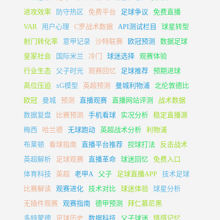
进攻效率
防守热区
免费平台
足球争议
免费直播
VAR
用户心理
C罗战术数据
API测试栏目
球星转型
射门转化率
意甲记录
沙特联赛
欧冠预测
数据足球
皇家社会
国际米兰
冷门
球迷选择
观赛体验
行业生态
父子时光
观赛回忆
足球推荐
预期进球
高位压迫
xG模型
英超预测
曼城利物浦
北伦敦德比
欧冠
曼城
预测
直播观赛
直播网站评测
战术数据
数据复盘
比赛预测
手机看球
实况分析
稳定直播源
梅西
哈兰德
无球跑动
英超战术分析
利物浦
布莱顿
看球指南
直播平台推荐
控球打法
反击战术
英超解析
足球观赛
直播革命
球迷回忆
免费入口
体育科技
英超
老甲A
父子
足球直播APP
技术足球
比赛解读
观赛进化
技术对比
球迷体验
球星分析
无插件观赛
观赛指南
德甲预测
拜仁慕尼黑
多特蒙德
足球历史
数据科技
父子球迷
情感记忆