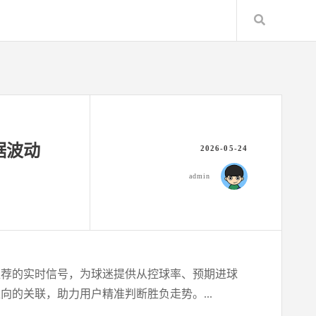
Search
据波动
2026-05-24
admin
推荐的实时信号，为球迷提供从控球率、预期进球
的关联，助力用户精准判断胜负走势。...