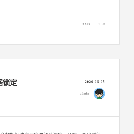
免费直播
113
据锁定
2026-05-05
admin