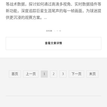
等战术数据，探讨如何通过高清多视角、实时数据插件等
新功能，深度追踪巨星生涯尾声的每一帧画面，为球迷提
供更沉浸的观赛方案。...
高清直播
50
查看文章详情
首页
上一页
1
2
3
下一页
末页