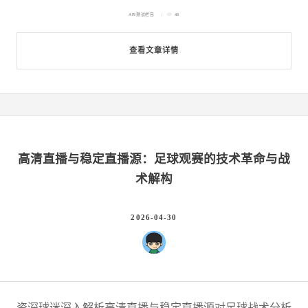
API测试栏目
48
查看文章详情
高清直播与稳定直播源：足球观赛的技术革命与战
术解构
2026-04-30
资深球迷深入解析高清直播与稳定直播源对足球战术分析