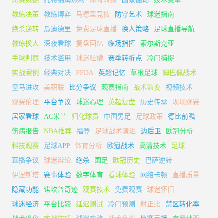
教练决策
教练博弈
马德里竞技
防守艺术
球迷指南
绝杀逆转
瓜迪德里
免费足球直播
换人策略
足球直播导航
教练换人
深夜看球
复盘回忆
临场指挥
索尔斯克亚
手球判罚
技术滥用
球迷吐槽
赛季转折点
冷门捕捉
实战案例
经典对决
PPDA
英超记忆
草根足球
姆巴佩战术
皇马进攻
美职联
比分争议
观赛指南
战术演变
视频技术
观赛伦理
平台争议
球迷心理
英超复盘
历史传承
现场观赛
居家看球
AC米兰
归化球员
中国男足
足球政策
德比前瞻
伤病报告
NBA推荐
福登
足球战术演进
边后卫
欧冠分析
科技观赛
足球APP
体育分析
欧冠战术
高清技术
足球
直播争议
球迷辩论
绝杀
国足
欧冠历史
巴萨逆转
伊涅斯塔
赛事体验
数字体育
看球体验
网络卡顿
直播质量
隐藏功能
诺坎普奇迹
观赛技术
免费观赛
球迷怀旧
球迷经济
平台比较
延迟测试
冷门预测
射正比
禁区转化率