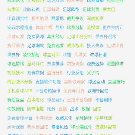
战术退化
实战技巧
球迷攻略
战术争议
比赛直播
克罗地亚
技术流
攻防转换
足球解读
足球阵型
足球判罚
摆大巴
比赛观赏性
穆里尼奥
西蒙尼
裁判争议
深度观察
安菲尔德奇迹
体育传媒
西甲
比赛分析
流媒体
更衣室内讧
点球风波
免费资源
真实经历
足球比分分析
世界杯战术
赛后采访
足球幽默
免费观看
教练战术
换人失误
足球比赛
世界杯
凌空抽射
球星对比
吐槽
金球奖
进球狂潮
球迷情绪
皇马拜仁
赛事推荐
数据洞察
观赛选择
流量陷阱
视频技术
观赛数据
盗链分析
行业反思
父子情
梅西战术分析
直播软件功能
美职联观察
球迷互动
复盘技巧
手机看球APP
平台暗箱操作
免费与付费
欧洲杯回忆
赛后复盘
战术进化
球星解码
直播平台功能
平台测评
伦敦德比
防守强度
比分
直播
战术
数据
回忆
免费看球平台
中年球迷
观赛文化
足球情怀
中年球迷
高清观赛
老球迷回忆
盗播风险
移动端优化
流媒体配置