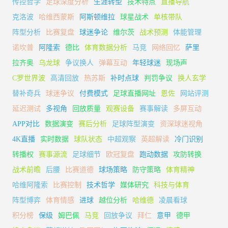
传控哲学
足球深度分析
生涯转型
技术特点
直播导航
克洛波
哈维西蒙斯
阿斯顿维拉
球星战术
单核带队
阵型分析
比赛复盘
球迷争论
维尔茨
战术预测
体能管理
诺坎普
阿隆索
德比
体育数据分析
马竞
网络回忆
萨里
拉齐奥
乌龙球
争议换人
弹幕互动
年轻球迷
现场声
C罗世界波
高清回放
热苏斯
补时点球
判罚争议
换人玄学
替补奇兵
球迷争议
付费模式
足球直播网址
恩佐
网站评测
延迟测试
多视角
回放质量
观赛设备
赛事解读
多屏互动
APP对比
数据演变
赛后分析
足球阵型演变
资深球迷视角
4K直播
实时数据
球队状态
中超观察
英超解读
冷门识别
转播权
赛事源流
足球细节
欧冠复盘
跑动数据
攻防转换
战术前瞻
后腰
比赛道德
球场策略
防守策略
体育精神
哈维阿隆索
比赛控制
技术哲学
媒体研究
科技与体育
阵型博弈
体育情感
进球
越位分析
哈维德
凌晨看球
积分榜
保级
姆巴佩
马竞
回放争议
拜仁
意甲
德甲