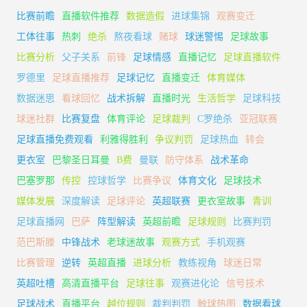
比赛前瞻
直播软件推荐
数据造假
进球集锦
观赛变迁
工体往事
热刺
绝杀
熬夜看球
赌球
球迷警惕
足球故事
比赛分析
父子关系
前锋
足球情感
直播记忆
足球直播软件
罗德里
足球直播推荐
足球记忆
直播变迁
体育媒体
数据迷思
看球回忆
战术拆解
直播时光
生活哲学
足球科技
球迷社群
比赛复盘
体育评论
足球裁判
C罗绝杀
亚冠联赛
足球直播免费观看
利雅得胜利
争议判罚
足球热血
转会
更衣室
巴黎圣日耳曼
B费
曼联
防守体系
战术革命
巴塞罗那
传控
控球哲学
比赛争议
体育文化
足球技术
媒体发展
深度解读
足球评论
英超联赛
更衣室故事
青训
足球直播网
巴萨
阵型解读
英超前瞻
足球规则
比赛判罚
范巴斯滕
中锋战术
老球迷故事
观赛方式
手机观赛
比赛管理
逆转
英超直播
进球分析
教练视角
球迷日常
英超吐槽
高清直播平台
足球往事
观赛进化论
信号技术
足球战术
直播平台
越位规则
裁判判罚
触球热图
数据看球