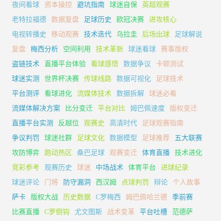
夜间看球
资本操控
避坑指南
球迷自保
英超观赛
老特拉福德
数据复盘
足球历史
欧冠决赛
进攻核心
电视转播史
移动观赛
技术迭代
乌拉圭
后场出球
足球解说
复盘
梅西分析
空间利用
技术革新
球迷看球
赛事版权
盗链技术
直播平台体验
看球感悟
数据争议
卡顿测试
球迷实测
世界杯决赛
传球线路
数据可视化
足球技术
平台测评
看球进化
流媒体技术
数据拆解
球迷必看
流媒体解决方案
比分变迁
平台对比
姆巴佩速度
版权变迁
直播平台实测
反越位
观赛史
高清时代
足球观赛指南
争议判罚
球迷社群
足球文化
数据模型
足球推荐
五大联赛
攻防博弈
跑动热区
桑巴足球
观赛变迁
体育直播
技术进化
竞彩参考
观赛历史
球迷
中场战术
体育平台
进球纪录
球迷评论
门将
防守漏洞
西汉姆
点球判罚
辩论
个人故事
萨卡
版权大战
历史数据
C罗梅西
姆巴佩哈兰德
季前赛
比赛直播
C罗倒钩
尤文图斯
战术变革
平台吐槽
范德萨