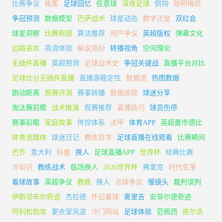
比赛争议
格策
足球回忆
任意球
深夜足球
倒钩
琼阿梅尼
争冠预测
数据模型
巴萨战术
球星动态
数字迁徙
双红会
球星洞察
比赛观感
算法推荐
用户争议
英超版权
弹幕文化
边路进攻
高清体验
解说双标
转播视角
空间理论
无插件直播
英超预测
足球战术史
争冠关键战
直播平台对比
足球比分无插件直播
直播源稳定性
数据流
热图数据
跑动距离
观赛评测
赛事转播
数据追踪
球迷分享
淘汰赛前瞻
战术推演
观赛推荐
直播技巧
球员伤停
赛事前瞻
家庭故事
传控体系
法甲
体育APP
英超曼市德比
体育流媒体
球迷日记
教练哲学
足球直播在线观看
比赛瞬间
巴乔
意大利
科曼
换人
足球直播APP
世界杯
经典比赛
冷知识
教练战术
临场换人
2026世界杯
弗里克
时代变革
看球故事
英超争议
教练
换人
点球争议
慢镜头
裁判误判
伊斯坦布尔奇迹
杰拉德
怀旧看球
奥里吉
安菲尔德奇迹
阿利松助攻
更衣室风波
冷门网站
足球体验
范佩西
皮尔洛