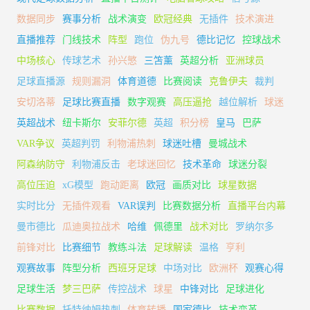
数据同步
赛事分析
战术演变
欧冠经典
无插件
技术演进
直播推荐
门线技术
阵型
跑位
伪九号
德比记忆
控球战术
中场核心
传球艺术
孙兴慜
三笘薰
英超分析
亚洲球员
足球直播源
规则漏洞
体育道德
比赛阅读
克鲁伊夫
裁判
安切洛蒂
足球比赛直播
数字观赛
高压逼抢
越位解析
球迷
英超战术
纽卡斯尔
安菲尔德
英超
积分榜
皇马
巴萨
VAR争议
英超判罚
利物浦热刺
球迷吐槽
曼城战术
阿森纳防守
利物浦反击
老球迷回忆
技术革命
球迷分裂
高位压迫
xG模型
跑动距离
欧冠
画质对比
球星数据
实时比分
无插件观看
VAR误判
比赛数据分析
直播平台内幕
曼市德比
瓜迪奥拉战术
哈维
佩德里
战术对比
罗纳尔多
前锋对比
比赛细节
教练斗法
足球解读
温格
亨利
观赛故事
阵型分析
西班牙足球
中场对比
欧洲杯
观赛心得
足球生活
梦三巴萨
传控战术
球星
中锋对比
足球进化
比赛数据
托特纳姆热刺
体育转播
国家德比
技术变革