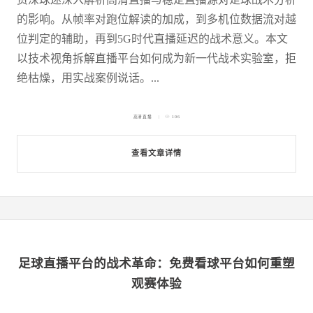
的影响。从帧率对跑位解读的加成，到多机位数据流对越
位判定的辅助，再到5G时代直播延迟的战术意义。本文
以技术视角拆解直播平台如何成为新一代战术实验室，拒
绝枯燥，用实战案例说话。...
高清直播
106
查看文章详情
足球直播平台的战术革命：免费看球平台如何重塑
观赛体验