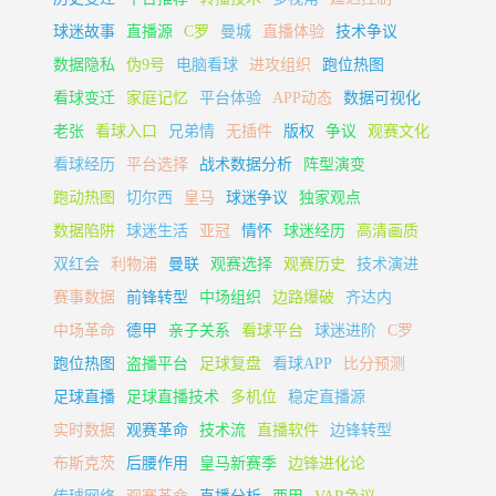
球迷故事
直播源
C罗
曼城
直播体验
技术争议
数据隐私
伪9号
电脑看球
进攻组织
跑位热图
看球变迁
家庭记忆
平台体验
APP动态
数据可视化
老张
看球入口
兄弟情
无插件
版权
争议
观赛文化
看球经历
平台选择
战术数据分析
阵型演变
跑动热图
切尔西
皇马
球迷争议
独家观点
数据陷阱
球迷生活
亚冠
情怀
球迷经历
高清画质
双红会
利物浦
曼联
观赛选择
观赛历史
技术演进
赛事数据
前锋转型
中场组织
边路爆破
齐达内
中场革命
德甲
亲子关系
看球平台
球迷进阶
C罗
跑位热图
盗播平台
足球复盘
看球APP
比分预测
足球直播
足球直播技术
多机位
稳定直播源
实时数据
观赛革命
技术流
直播软件
边锋转型
布斯克茨
后腰作用
皇马新赛季
边锋进化论