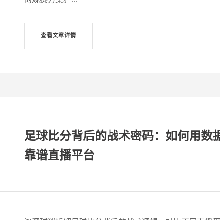
查看文章详情
足球比分背后的战术密码：如何用数
靠谱直播平台