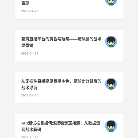
表现
2026-04-29
高清直播平台的黄昏与破晓——老球迷的战术
显微镜
2026-04-29
从无插件直播窥见巨星本色，足球比分背后的
战术浮沉
2026-04-30
API测试栏目如何炼成稳定直播源：从数据流
到战术解码
2026-04-30