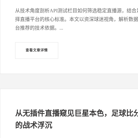
从技术角度剖析API测试栏目如何筛选稳定直播源，结
择直播平台的核心标准。本文以资深球迷视角，解析数
台推荐的技术依据。...
查看文章详情
从无插件直播窥见巨星本色，足球比
的战术浮沉