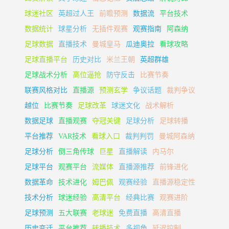
球迷社区
英超过人王
前瞻预测
数据流
平台技术
数据统计
球星分析
无插件观赛
观赛指南
阿森纳
足球数据
直播技术
曼城皇马
瓜迪奥拉
看球攻略
足球直播平台
历史对比
米兰王朝
英超群雄
足球战术分析
高位逼抢
防守反击
比赛节奏
联赛风格对比
直播源
预测玄学
争议话题
裁判争议
越位
比赛节奏
足球改革
球迷文化
战术解析
数据足球
直播观赛
夺冠关键
足球分析
足球转播
平台推荐
VAR技术
看球入口
裁判判罚
曼城阿森纳
足球分析
倒三角传球
巨星
直播解读
内马尔
足球平台
观赛平台
流媒体
直播源推荐
前锋进化
数据革命
技术进化
姆巴佩
观赛经验
直播源稳定性
技术分析
球迷经验
高清平台
经典比赛
观赛进阶
足球预测
五大联赛
老球迷
免费直播
高清直播
历史变迁
平台推荐
转播技术
多视角
延迟控制