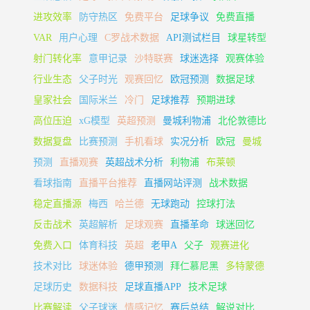
进攻效率
防守热区
免费平台
足球争议
免费直播
VAR
用户心理
C罗战术数据
API测试栏目
球星转型
射门转化率
意甲记录
沙特联赛
球迷选择
观赛体验
行业生态
父子时光
观赛回忆
欧冠预测
数据足球
皇家社会
国际米兰
冷门
足球推荐
预期进球
高位压迫
xG模型
英超预测
曼城利物浦
北伦敦德比
数据复盘
比赛预测
手机看球
实况分析
欧冠
曼城
预测
直播观赛
英超战术分析
利物浦
布莱顿
看球指南
直播平台推荐
直播网站评测
战术数据
稳定直播源
梅西
哈兰德
无球跑动
控球打法
反击战术
英超解析
足球观赛
直播革命
球迷回忆
免费入口
体育科技
英超
老甲A
父子
观赛进化
技术对比
球迷体验
德甲预测
拜仁慕尼黑
多特蒙德
足球历史
数据科技
足球直播APP
技术足球
比赛解读
父子球迷
情感记忆
赛后总结
解说对比