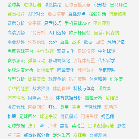
金球奖
进球狂潮
球迷情绪
足球直播大全
积分榜
皇马拜仁
赛事推荐
APP对比
数据演变
直播观点
强强对话
流量陷阱
赛后分析
父子情
复盘技巧
手机看球APP
平台评测
高清流畅
平台分析
入口选择
欧洲杯回忆
曼城vs阿森纳
平台测评
伦敦德比
比分
直播
战术
数据
回忆
球场记忆
免费看球平台
中年球迷
观赛文化
足球情怀
中年球迷
赛事源流
弹幕互动
移动端优化
流媒体配置
传控哲学
足球深度分析
足球细节
阵型变化
球星战术
单核带队
阵型分析
比赛复盘
球迷争论
防守策略
体育精神
维尔茨
哈维阿隆索
战术预测
体能管理
科技与体育
诺坎普
体育情感
阿隆索
德比
体育数据分析
越位分析
哈维德
凌晨看球
网络回忆
拜仁
意甲
德甲
年轻球迷
现场声
格策
足球回忆
球迷争议
付费模式
门将失误
姆巴佩
足球数据
法甲
4K
点球
熬夜
英格兰
足球直播网址
恩佐
卢卡库
赛事数据分析
足球生态
双红会
比赛观感