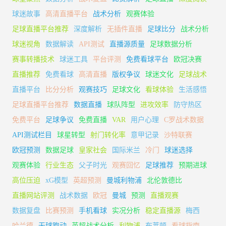
球迷故事
高清直播平台
战术分析
观赛体验
足球直播平台推荐
深度解析
无插件直播
足球比分
战术分析
球迷视角
数据解读
API测试
直播源质量
足球数据分析
赛事转播技术
球迷工具
平台评测
免费看球平台
欧冠决赛
直播推荐
免费看球
高清直播
版权争议
球迷文化
足球战术
直播平台
比分分析
观赛技巧
足球文化
看球体验
生活感悟
足球直播平台推荐
数据直播
球队阵型
进攻效率
防守热区
免费平台
足球争议
免费直播
VAR
用户心理
C罗战术数据
API测试栏目
球星转型
射门转化率
意甲记录
沙特联赛
欧冠预测
数据足球
皇家社会
国际米兰
冷门
球迷选择
观赛体验
行业生态
父子时光
观赛回忆
足球推荐
预期进球
高位压迫
xG模型
英超预测
曼城利物浦
北伦敦德比
直播网站评测
战术数据
欧冠
曼城
预测
直播观赛
数据复盘
比赛预测
手机看球
实况分析
稳定直播源
梅西
哈兰德
无球跑动
英超战术分析
利物浦
布莱顿
看球指南