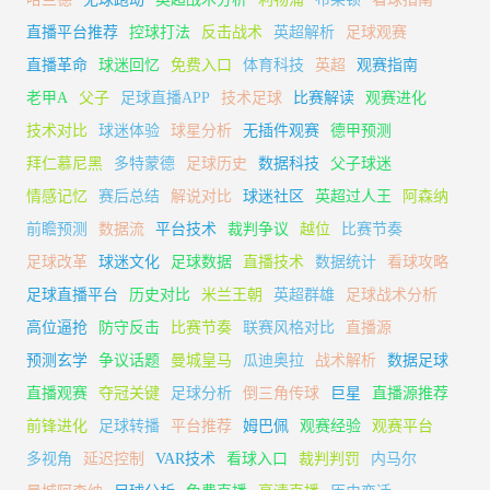
直播平台推荐
控球打法
反击战术
英超解析
足球观赛
直播革命
球迷回忆
免费入口
体育科技
英超
观赛指南
老甲A
父子
足球直播APP
技术足球
比赛解读
观赛进化
技术对比
球迷体验
球星分析
无插件观赛
德甲预测
拜仁慕尼黑
多特蒙德
足球历史
数据科技
父子球迷
情感记忆
赛后总结
解说对比
球迷社区
英超过人王
阿森纳
前瞻预测
数据流
平台技术
裁判争议
越位
比赛节奏
足球改革
球迷文化
足球数据
直播技术
数据统计
看球攻略
足球直播平台
历史对比
米兰王朝
英超群雄
足球战术分析
高位逼抢
防守反击
比赛节奏
联赛风格对比
直播源
预测玄学
争议话题
曼城皇马
瓜迪奥拉
战术解析
数据足球
直播观赛
夺冠关键
足球分析
倒三角传球
巨星
直播源推荐
前锋进化
足球转播
平台推荐
姆巴佩
观赛经验
观赛平台
多视角
延迟控制
VAR技术
看球入口
裁判判罚
内马尔