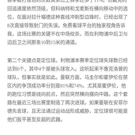
赛季被打身后的次数其实比上赛季还多了11%。范戴克的
回追速度依然顶级，但科纳特和戈麦斯在横向移动中的选
位，在面对拉什福德这种直线冲刺型边锋时，已经出现了
8次直接导致射门的失误。免费看球平台的独家视角告诉
我，这场比赛的关键不在中场绞杀，而在利物浦中后卫与
边后卫之间那条10到15米的通道。
第二个关键点是定位球。利物浦本赛季定位球失球数已经
达到6个，其中4个是被头球攻入。这听起来不像克洛普的
球队，但事实就是如此。曼联方面，马圭尔和霍伊伦在禁
区内的争顶成功率分别是81%和74%，尤其是霍伊伦，他
的跑位习惯是绕向前点，然后突然横向摆向中路。这个套
路在最近三场比赛里制造了两次进球。如果曼联在安菲尔
德先丢球，且无法通过运动战形成威胁，定位球很可能是
他们扳平甚至反超的武器。