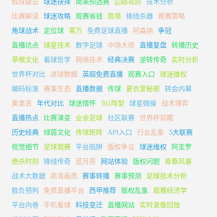
假球疑云
球迷抉择
南美预选赛
边路攻防
技术分析
比赛解读
球迷攻略
观赛省钱
若塔
锋线杀器
观赛策略
角球战术
定位球
莱万
免费足球直播
阿森纳
争冠
直播坑点
球星技术
数字足球
中场大师
直播复盘
转播历史
草根文化
看球哲学
网络技术
经典决赛
逆转传奇
实时分析
世界杯对比
进球数据
英超免费直播
观赛入口
球迷维权
编码标准
赛事生态
直播数据
传球
更衣室秘密
转会内幕
奥里吉
年代对比
球迷情怀
361阵型
球星微操
战术博弈
直播热点
比赛演变
业余足球
社区联赛
世界杯前瞻
历史经典
绿茵文化
传球矩阵
API入口
行业乱象
5大联赛
视觉细节
足球观赛
平台陷阱
版权争议
球迷维权
阿圭罗
绝杀时刻
锋线传奇
蓝月亮
网站体验
版权问题
青春风暴
战术大数据
高清画质
赛事转播
赛事预测
足球技术分析
胜负预判
免费直播平台
西甲推荐
版权乱象
观赛经济学
平台内卷
手机看球
科技变迁
直播网站
实时录像回放