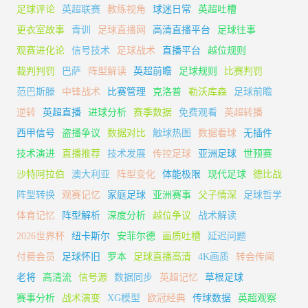
足球评论
英超联赛
教练视角
球迷日常
英超吐槽
更衣室故事
青训
足球直播网
高清直播平台
足球往事
观赛进化论
信号技术
足球战术
直播平台
越位规则
裁判判罚
巴萨
阵型解读
英超前瞻
足球规则
比赛判罚
范巴斯滕
中锋战术
比赛管理
克洛普
勒沃库森
足球前瞻
逆转
英超直播
进球分析
赛季数据
免费观看
英超转播
西甲信号
盗播争议
数据对比
触球热图
数据看球
无插件
技术演进
直播推荐
技术发展
传控足球
亚洲足球
世预赛
沙特阿拉伯
澳大利亚
阵型变化
体能极限
现代足球
德比战
阵型转换
观赛记忆
家庭足球
亚洲赛事
父子情深
足球哲学
体育记忆
阵型解析
深度分析
越位争议
战术解读
2026世界杯
纽卡斯尔
安菲尔德
画质吐槽
延迟问题
付费会员
足球怀旧
罗本
足球直播高清
4K画质
转会传闻
老将
高清流
信号源
数据同步
英超记忆
草根足球
赛事分析
战术演变
XG模型
欧冠经典
传球数据
英超观察