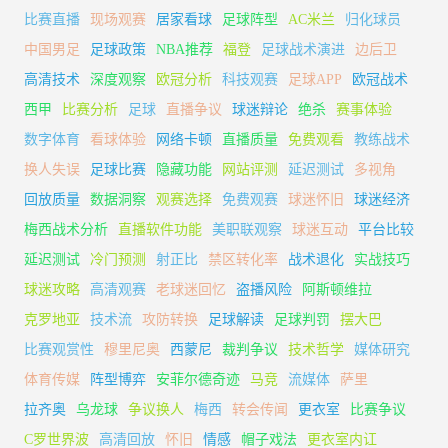
比赛直播
现场观赛
居家看球
足球阵型
AC米兰
归化球员
中国男足
足球政策
NBA推荐
福登
足球战术演进
边后卫
高清技术
深度观察
欧冠分析
科技观赛
足球APP
欧冠战术
西甲
比赛分析
足球
直播争议
球迷辩论
绝杀
赛事体验
数字体育
看球体验
网络卡顿
直播质量
免费观看
教练战术
换人失误
足球比赛
隐藏功能
网站评测
延迟测试
多视角
回放质量
数据洞察
观赛选择
免费观赛
球迷怀旧
球迷经济
梅西战术分析
直播软件功能
美职联观察
球迷互动
平台比较
延迟测试
冷门预测
射正比
禁区转化率
战术退化
实战技巧
球迷攻略
高清观赛
老球迷回忆
盗播风险
阿斯顿维拉
克罗地亚
技术流
攻防转换
足球解读
足球判罚
摆大巴
比赛观赏性
穆里尼奥
西蒙尼
裁判争议
技术哲学
媒体研究
体育传媒
阵型博弈
安菲尔德奇迹
马竞
流媒体
萨里
拉齐奥
乌龙球
争议换人
梅西
转会传闻
更衣室
比赛争议
C罗世界波
高清回放
怀旧
情感
帽子戏法
更衣室内讧