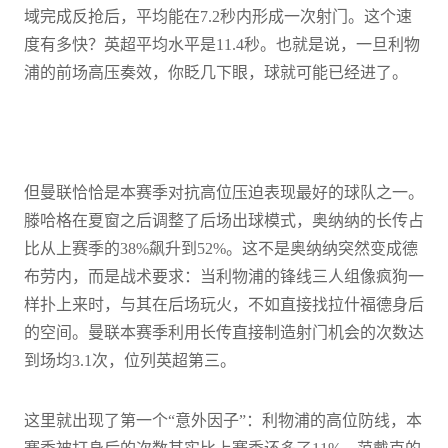
域完成反抢后，平均能在7.2秒内形成一次射门。这个速
度有多快？英超平均水平是11.4秒。也就是说，一旦利物
浦的前场高压奏效，你眨几下眼，球就可能已经进了。
但曼联恰恰是本赛季对抗高位压迫表现最好的球队之一。
滕哈格在夏窗之后调整了后场出球模式，奥纳纳的长传占
比从上赛季的38%飙升到52%。这不是奥纳纳突然变成德
布劳内，而是战术要求：当利物浦的锋线三人组像疯狗一
样扑上来时，与其在后场玩火，不如直接找拉什福德身后
的空间。曼联本赛季利用长传直接制造射门机会的次数达
到场均3.1次，位列英超第三。
这里就出现了第一个“意外因子”：利物浦的高位防线，本