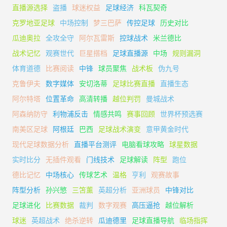
直播源选择
盗播
球迷权益
足球经济
科瓦契奇
克罗地亚足球
中场控制
梦三巴萨
传控足球
历史对比
瓜迪奥拉
全攻全守
阿尔瓦雷斯
控球战术
米兰德比
战术记忆
观赛世代
巨星搭档
足球直播源
中场
规则漏洞
体育道德
比赛阅读
中锋
球员聚焦
战术板
伪九号
克鲁伊夫
数字媒体
安切洛蒂
足球比赛直播
直播生态
阿尔特塔
位置革命
高清转播
越位判罚
曼城战术
阿森纳防守
利物浦反击
情感共鸣
赛事回顾
世界杯预选赛
南美区足球
阿根廷
巴西
足球战术演变
意甲黄金时代
现代足球数据分析
直播平台测评
电脑看球攻略
球星数据
实时比分
无插件观看
门线技术
足球解读
阵型
跑位
德比记忆
中场核心
传球艺术
温格
亨利
观赛故事
阵型分析
孙兴慜
三笘薰
英超分析
亚洲球员
中锋对比
足球进化
比赛数据
裁判
数字观赛
高压逼抢
越位解析
球迷
英超战术
绝杀逆转
瓜迪德里
足球直播导航
临场指挥