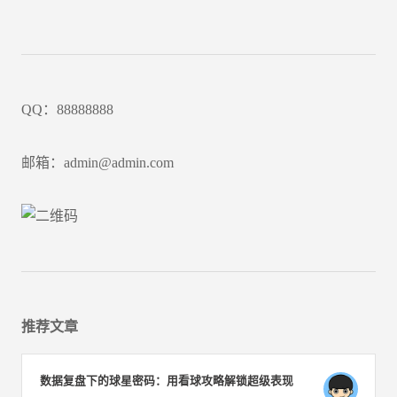
QQ：88888888
邮箱：admin@admin.com
推荐文章
数据复盘下的球星密码：用看球攻略解锁超级表现