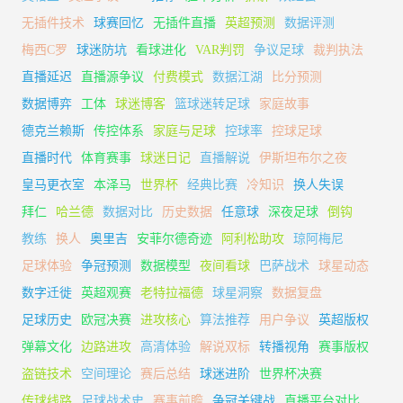
无插件技术
球赛回忆
无插件直播
英超预测
数据评测
梅西C罗
球迷防坑
看球进化
VAR判罚
争议足球
裁判执法
直播延迟
直播源争议
付费模式
数据江湖
比分预测
数据博弈
工体
球迷博客
篮球迷转足球
家庭故事
德克兰赖斯
传控体系
家庭与足球
控球率
控球足球
直播时代
体育赛事
球迷日记
直播解说
伊斯坦布尔之夜
皇马更衣室
本泽马
世界杯
经典比赛
冷知识
换人失误
拜仁
哈兰德
数据对比
历史数据
任意球
深夜足球
倒钩
教练
换人
奥里吉
安菲尔德奇迹
阿利松助攻
琼阿梅尼
足球体验
争冠预测
数据模型
夜间看球
巴萨战术
球星动态
数字迁徙
英超观赛
老特拉福德
球星洞察
数据复盘
足球历史
欧冠决赛
进攻核心
算法推荐
用户争议
英超版权
弹幕文化
边路进攻
高清体验
解说双标
转播视角
赛事版权
盗链技术
空间理论
赛后总结
球迷进阶
世界杯决赛
传球线路
足球战术史
赛事前瞻
争冠关键战
直播平台对比