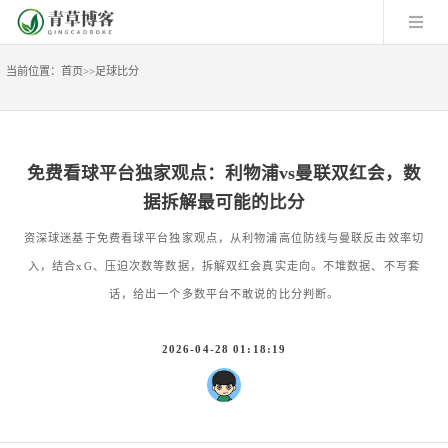
当前位置：
首页
>>
足球比分
免费看球平台独家观点：利物浦vs曼联双红会，数
据拆解最可能的比分
资深球迷基于免费看球平台独家观点，从利物浦高位防线与曼联反击效率切
入，结合xG、压迫次数等数据，拆解双红会真实走向。不堆数据、不写套
话，给出一个多数平台不敢说的比分判断。
2026-04-28 01:18:19