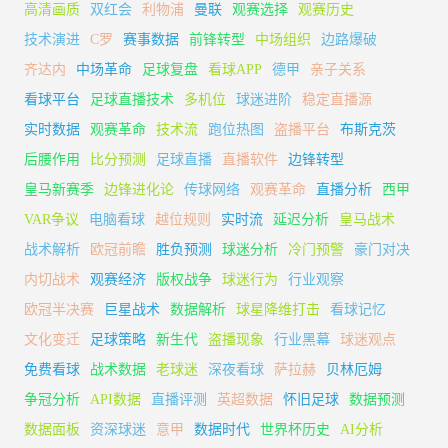
高清画质
双红会
利物浦
曼联
观赛选择
观赛历史
技术演进
C罗
赛事数据
前锋转型
中场组织
边路爆破
齐达内
中场革命
足球复盘
看球APP
德甲
亲子关系
看球平台
足球直播技术
多机位
球迷进阶
稳定直播源
实时数据
观赛革命
技术流
跑位热图
盗播平台
布斯克茨
后腰作用
比分预测
足球直播
直播软件
边锋转型
皇马新赛季
边锋进化论
传球网络
观赛革命
直播分析
西甲
VAR争议
电脑看球
越位规则
实时流
延迟分析
皇马战术
战术解析
欧冠前瞻
胜负预测
球迷分析
冷门预警
豪门对决
内切战术
观赛经济
版权战争
球迷行为
行业观察
欧冠半决赛
巨星战术
数据解析
球星降维打击
看球记忆
文化变迁
足球策略
新生代
盗播现象
行业黑幕
球迷观点
免费看球
战术数据
老球迷
深夜看球
萨拉赫
贝林厄姆
争冠分析
API数据
直播评测
英超数据
怀旧足球
数据预测
数据面板
资深球迷
意甲
数据时代
世界杯历史
AI分析