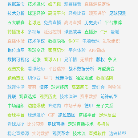
数据革命
技术进化
姆巴佩
观赛经验
直播源稳定性
技术分析
球迷经验
高清平台
经典比赛
观赛进阶
足球预测
五大联赛
老球迷
免费直播
高清直播
历史变迁
平台推荐
转播技术
多视角
延迟控制
球迷故事
直播源
C罗
曼城
直播体验
技术争议
数据隐私
伪9号
电脑看球
进攻组织
跑位热图
看球变迁
家庭记忆
平台体验
APP动态
数据可视化
老张
看球入口
兄弟情
无插件
版权
争议
观赛文化
看球经历
平台选择
战术数据分析
阵型演变
跑动热图
切尔西
皇马
球迷争议
独家观点
数据陷阱
球迷生活
亚冠
情怀
球迷经历
高清画质
双红会
利物浦
曼联
观赛选择
观赛历史
技术演进
赛事数据
前锋转型
中场组织
边路爆破
齐达内
中场革命
德甲
亲子关系
看球平台
球迷进阶
C罗
跑位热图
盗播平台
足球复盘
看球APP
比分预测
足球直播
足球直播技术
多机位
稳定直播源
实时数据
观赛革命
技术流
直播软件
边锋转型