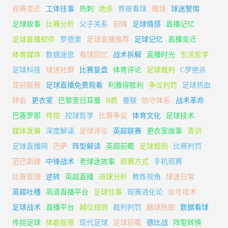
观赛变迁
工体往事
热刺
绝杀
熬夜看球
赌球
球迷警惕
足球故事
比赛分析
父子关系
前锋
足球情感
直播记忆
足球直播软件
罗德里
足球直播推荐
足球记忆
直播变迁
体育媒体
数据迷思
看球回忆
战术拆解
直播时光
生活哲学
足球科技
球迷社群
比赛复盘
体育评论
足球裁判
C罗绝杀
亚冠联赛
足球直播免费观看
利雅得胜利
争议判罚
足球热血
转会
更衣室
巴黎圣日耳曼
B费
曼联
防守体系
战术革命
巴塞罗那
传控
控球哲学
比赛争议
体育文化
足球技术
媒体发展
深度解读
足球评论
英超联赛
更衣室故事
青训
足球直播网
巴萨
阵型解读
英超前瞻
足球规则
比赛判罚
范巴斯滕
中锋战术
老球迷故事
观赛方式
手机观赛
比赛管理
逆转
英超直播
进球分析
教练视角
球迷日常
英超吐槽
高清直播平台
足球往事
观赛进化论
信号技术
足球战术
直播平台
越位规则
裁判判罚
触球热图
数据看球
传控足球
体能极限
现代足球
足球前瞻
德比战
阵型转换