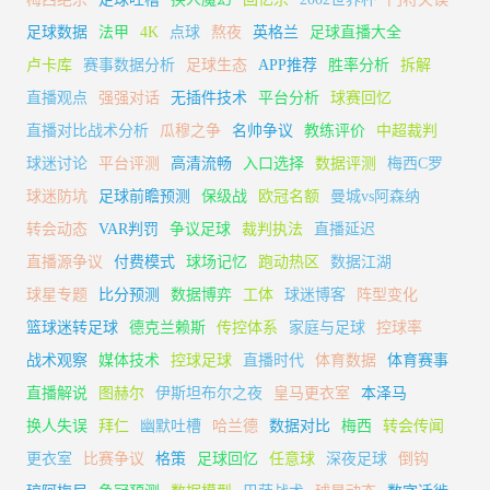
足球数据
法甲
4K
点球
熬夜
英格兰
足球直播大全
卢卡库
赛事数据分析
足球生态
APP推荐
胜率分析
拆解
直播观点
强强对话
无插件技术
平台分析
球赛回忆
直播对比战术分析
瓜穆之争
名帅争议
教练评价
中超裁判
球迷讨论
平台评测
高清流畅
入口选择
数据评测
梅西C罗
球迷防坑
足球前瞻预测
保级战
欧冠名额
曼城vs阿森纳
转会动态
VAR判罚
争议足球
裁判执法
直播延迟
直播源争议
付费模式
球场记忆
跑动热区
数据江湖
球星专题
比分预测
数据博弈
工体
球迷博客
阵型变化
篮球迷转足球
德克兰赖斯
传控体系
家庭与足球
控球率
战术观察
媒体技术
控球足球
直播时代
体育数据
体育赛事
直播解说
图赫尔
伊斯坦布尔之夜
皇马更衣室
本泽马
换人失误
拜仁
幽默吐槽
哈兰德
数据对比
梅西
转会传闻
更衣室
比赛争议
格策
足球回忆
任意球
深夜足球
倒钩