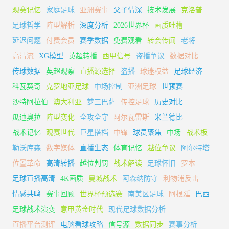
观赛记忆
家庭足球
亚洲赛事
父子情深
技术发展
克洛普
足球哲学
阵型解析
深度分析
2026世界杯
画质吐槽
延迟问题
付费会员
赛季数据
免费观看
转会传闻
老将
高清流
XG模型
英超转播
西甲信号
盗播争议
数据对比
传球数据
英超观察
直播源选择
盗播
球迷权益
足球经济
科瓦契奇
克罗地亚足球
中场控制
亚洲足球
世预赛
沙特阿拉伯
澳大利亚
梦三巴萨
传控足球
历史对比
瓜迪奥拉
阵型变化
全攻全守
阿尔瓦雷斯
米兰德比
战术记忆
观赛世代
巨星搭档
中锋
球员聚焦
中场
战术板
勒沃库森
数字媒体
直播生态
体育记忆
越位争议
阿尔特塔
位置革命
高清转播
越位判罚
战术解读
足球怀旧
罗本
足球直播高清
4K画质
曼城战术
阿森纳防守
利物浦反击
情感共鸣
赛事回顾
世界杯预选赛
南美区足球
阿根廷
巴西
足球战术演变
意甲黄金时代
现代足球数据分析
直播平台测评
电脑看球攻略
信号源
数据同步
赛事分析