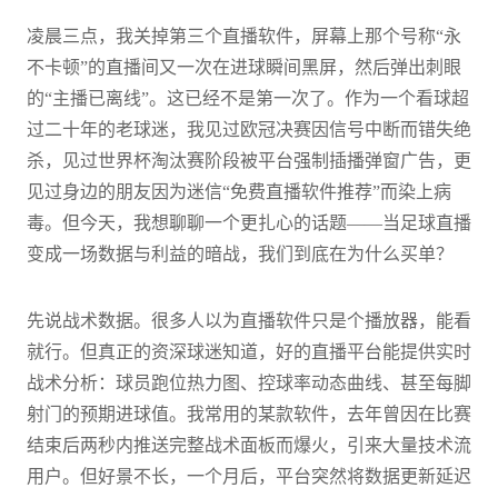
凌晨三点，我关掉第三个直播软件，屏幕上那个号称“永
不卡顿”的直播间又一次在进球瞬间黑屏，然后弹出刺眼
的“主播已离线”。这已经不是第一次了。作为一个看球超
过二十年的老球迷，我见过欧冠决赛因信号中断而错失绝
杀，见过世界杯淘汰赛阶段被平台强制插播弹窗广告，更
见过身边的朋友因为迷信“免费直播软件推荐”而染上病
毒。但今天，我想聊聊一个更扎心的话题——当足球直播
变成一场数据与利益的暗战，我们到底在为什么买单？
先说战术数据。很多人以为直播软件只是个播放器，能看
就行。但真正的资深球迷知道，好的直播平台能提供实时
战术分析：球员跑位热力图、控球率动态曲线、甚至每脚
射门的预期进球值。我常用的某款软件，去年曾因在比赛
结束后两秒内推送完整战术面板而爆火，引来大量技术流
用户。但好景不长，一个月后，平台突然将数据更新延迟