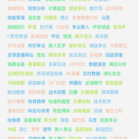
单核带队
阵型分析
比赛复盘
球迷争论
维尔茨
战术预测
体能管理
诺坎普
阿隆索
德比
体育数据分析
马竞
网络回忆
萨里
拉齐奥
乌龙球
争议换人
年轻球迷
现场声
C罗世界波
高清回放
怀旧
情感
帽子戏法
热苏斯
补时点球
判罚争议
换人玄学
替补奇兵
球迷争议
付费模式
足球直播网址
恩佐
网站评测
延迟测试
多视角
回放质量
观赛设备
赛事解读
多屏互动
APP对比
数据演变
赛后分析
足球阵型演变
资深球迷视角
4K直播
实时数据
球队状态
中超观察
英超解读
冷门识别
转播权
足球细节
欧冠复盘
跑动数据
攻防转换
战术前瞻
后腰
比赛道德
球场策略
防守策略
体育精神
哈维阿隆索
比赛控制
技术哲学
媒体研究
科技与体育
阵型博弈
体育情感
进球
越位分析
哈维德
凌晨看球
积分榜
保级
姆巴佩
马竞
回放争议
中超
拜仁
意甲
德甲
换人争议
英超逆转
欧冠回忆
梅西绝杀
足球吐槽
换人魔幻
回忆杀
2002世界杯
门将失误