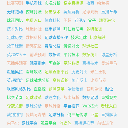
比赛预测
手机看球
实况分析
稳定直播源
梅西
哈兰德
无球跑动
控球打法
反击战术
英超解析
足球观赛
直播革命
球迷回忆
免费入口
体育科技
英超
老甲A
父子
观赛进化
技术对比
球迷体验
德甲预测
拜仁慕尼黑
多特蒙德
足球历史
数据科技
足球直播APP
技术足球
比赛解读
父子球迷
情感记忆
赛后总结
解说对比
球迷社区
英超过人王
前瞻预测
数据流
平台技术
数据统计
球星分析
无插件观赛
观赛指南
阿森纳
足球数据
直播技术
曼城皇马
瓜迪奥拉
看球攻略
足球直播平台
历史对比
米兰王朝
英超群雄
足球战术分析
高位逼抢
防守反击
比赛节奏
联赛风格对比
直播源
预测玄学
争议话题
裁判争议
越位
比赛节奏
足球改革
球迷文化
战术解析
数据足球
直播观赛
夺冠关键
足球分析
足球转播
平台推荐
VAR技术
看球入口
裁判判罚
曼城阿森纳
足球分析
倒三角传球
巨星
直播解读
内马尔
足球平台
观赛平台
流媒体
直播源推荐
前锋进化