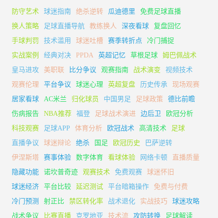
防守艺术
球迷指南
绝杀逆转
瓜迪德里
免费足球直播
换人策略
足球直播导航
教练换人
深夜看球
复盘回忆
手球判罚
技术滥用
球迷吐槽
赛季转折点
冷门捕捉
实战案例
经典对决
PPDA
英超记忆
草根足球
姆巴佩战术
皇马进攻
美职联
比分争议
观赛指南
战术演变
视频技术
观赛伦理
平台争议
球迷心理
英超复盘
历史传承
现场观赛
居家看球
AC米兰
归化球员
中国男足
足球政策
德比前瞻
伤病报告
NBA推荐
福登
足球战术演进
边后卫
欧冠分析
科技观赛
足球APP
体育分析
欧冠战术
高清技术
足球
直播争议
球迷辩论
绝杀
国足
欧冠历史
巴萨逆转
伊涅斯塔
赛事体验
数字体育
看球体验
网络卡顿
直播质量
隐藏功能
诺坎普奇迹
观赛技术
免费观赛
球迷怀旧
球迷经济
平台比较
延迟测试
平台暗箱操作
免费与付费
冷门预测
射正比
禁区转化率
战术退化
实战技巧
球迷攻略
战术争议
比赛直播
克罗地亚
技术流
攻防转换
足球解读