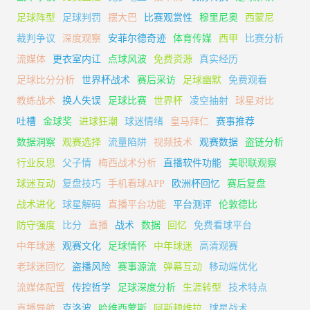
足球阵型
足球判罚
摆大巴
比赛观赏性
穆里尼奥
西蒙尼
裁判争议
深度观察
安菲尔德奇迹
体育传媒
西甲
比赛分析
流媒体
更衣室内讧
点球风波
免费资源
真实经历
足球比分分析
世界杯战术
赛后采访
足球幽默
免费观看
教练战术
换人失误
足球比赛
世界杯
凌空抽射
球星对比
吐槽
金球奖
进球狂潮
球迷情绪
皇马拜仁
赛事推荐
数据洞察
观赛选择
流量陷阱
视频技术
观赛数据
盗链分析
行业反思
父子情
梅西战术分析
直播软件功能
美职联观察
球迷互动
复盘技巧
手机看球APP
欧洲杯回忆
赛后复盘
战术进化
球星解码
直播平台功能
平台测评
伦敦德比
防守强度
比分
直播
战术
数据
回忆
免费看球平台
中年球迷
观赛文化
足球情怀
中年球迷
高清观赛
老球迷回忆
盗播风险
赛事源流
弹幕互动
移动端优化
流媒体配置
传控哲学
足球深度分析
生涯转型
技术特点
直播导航
克洛波
哈维西蒙斯
阿斯顿维拉
球星战术