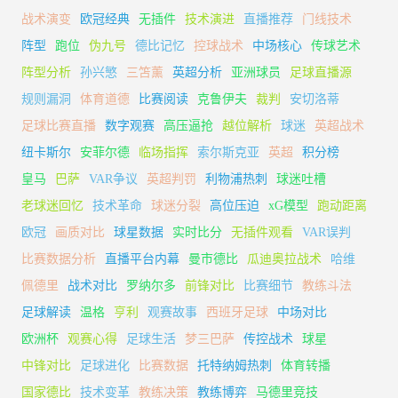
战术演变
欧冠经典
无插件
技术演进
直播推荐
门线技术
阵型
跑位
伪九号
德比记忆
控球战术
中场核心
传球艺术
阵型分析
孙兴慜
三笘薰
英超分析
亚洲球员
足球直播源
规则漏洞
体育道德
比赛阅读
克鲁伊夫
裁判
安切洛蒂
足球比赛直播
数字观赛
高压逼抢
越位解析
球迷
英超战术
纽卡斯尔
安菲尔德
临场指挥
索尔斯克亚
英超
积分榜
皇马
巴萨
VAR争议
英超判罚
利物浦热刺
球迷吐槽
老球迷回忆
技术革命
球迷分裂
高位压迫
xG模型
跑动距离
欧冠
画质对比
球星数据
实时比分
无插件观看
VAR误判
比赛数据分析
直播平台内幕
曼市德比
瓜迪奥拉战术
哈维
佩德里
战术对比
罗纳尔多
前锋对比
比赛细节
教练斗法
足球解读
温格
亨利
观赛故事
西班牙足球
中场对比
欧洲杯
观赛心得
足球生活
梦三巴萨
传控战术
球星
中锋对比
足球进化
比赛数据
托特纳姆热刺
体育转播
国家德比
技术变革
教练决策
教练博弈
马德里竞技