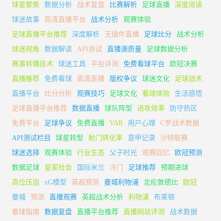
球星聚焦
数据分析
战术复盘
比赛解析
足球直播
深度阅读
球迷故事
高清直播平台
战术分析
观赛体验
足球直播平台推荐
深度解析
无插件直播
足球比分
战术分析
球迷视角
数据解读
API测试
直播源质量
足球数据分析
赛事转播技术
球迷工具
平台评测
免费看球平台
欧冠决赛
直播推荐
免费看球
高清直播
版权争议
球迷文化
足球战术
直播平台
比分分析
观赛技巧
足球文化
看球体验
生活感悟
足球直播平台推荐
数据直播
球队阵型
进攻效率
防守热区
免费平台
足球争议
免费直播
VAR
用户心理
C罗战术数据
API测试栏目
球星转型
射门转化率
意甲记录
沙特联赛
球迷选择
观赛体验
行业生态
父子时光
观赛回忆
欧冠预测
数据足球
皇家社会
国际米兰
冷门
足球推荐
预期进球
高位压迫
xG模型
英超预测
曼城利物浦
北伦敦德比
欧冠
曼城
预测
直播观赛
英超战术分析
利物浦
布莱顿
看球指南
数据复盘
直播平台推荐
直播网站评测
战术数据