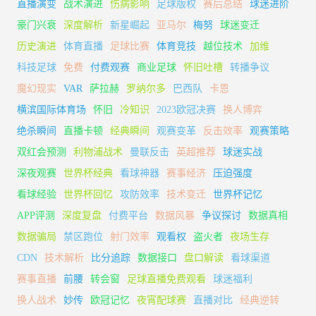
直播演变
战术演进
伤病影响
足球版权
赛后总结
球迷进阶
豪门兴衰
深度解析
新星崛起
亚马尔
梅努
球迷变迁
历史演进
体育直播
足球比赛
体育竞技
越位技术
加维
科技足球
免费
付费观赛
商业足球
怀旧吐槽
转播争议
魔幻现实
VAR
萨拉赫
罗纳尔多
巴西队
卡恩
横滨国际体育场
怀旧
冷知识
2023欧冠决赛
换人博弈
绝杀瞬间
直播卡顿
经典瞬间
观赛变革
反击效率
观赛策略
双红会预测
利物浦战术
曼联反击
英超推荐
球迷实战
深夜观赛
世界杯经典
看球神器
赛事经济
压迫强度
看球经验
世界杯回忆
攻防效率
技术变迁
世界杯记忆
APP评测
深度复盘
付费平台
数据风暴
争议探讨
数据真相
数据骗局
禁区跑位
射门效率
观看权
盗火者
夜场生存
CDN
技术解析
比分追踪
数据接口
盘口解读
看球渠道
赛事直播
前腰
转会窗
足球直播免费观看
球迷福利
换人战术
妙传
欧冠记忆
夜宵配球赛
直播对比
经典逆转