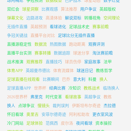
琼阿梅尼
争冠预测
数据模型
巴萨战术
球星动态
数字迁徙
双红会
球星洞察
比赛观感
算法推荐
用户争议
英超版权
弹幕文化
边路进攻
高清体验
解说双标
转播视角
空间理论
无插件直播
英超预测
看球进化
足球战术史
赛事前瞻
争冠关键战
直播平台对比
足球比分无插件直播
直播源稳定性
数据流
热图数据
跑动距离
观赛评测
直播平台实测
赛事转播
数据追踪
球迷分享
淘汰赛前瞻
战术推演
观赛推荐
直播技巧
球员伤停
家庭故事
法甲
体育APP
英超曼市德比
体育流媒体
球迷日记
教练哲学
足球直播在线观看
比赛瞬间
巴乔
意大利
科曼
换人
足球直播APP
世界杯
经典比赛
冷知识
教练战术
临场换人
2026世界杯
弗里克
时代变革
看球故事
英超争议
教练
换人
点球争议
慢镜头
裁判误判
伊斯坦布尔奇迹
杰拉德
怀旧看球
奥里吉
安菲尔德奇迹
阿利松助攻
更衣室风波
冷门网站
足球体验
范佩西
皮尔洛
夜间看球
资本操控