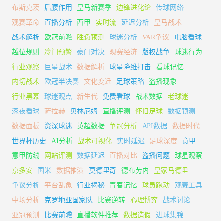
布斯克茨
后腰作用
皇马新赛季
边锋进化论
传球网络
观赛革命
直播分析
西甲
实时流
延迟分析
皇马战术
战术解析
欧冠前瞻
胜负预测
球迷分析
VAR争议
电脑看球
越位规则
冷门预警
豪门对决
观赛经济
版权战争
球迷行为
行业观察
巨星战术
数据解析
球星降维打击
看球记忆
内切战术
欧冠半决赛
文化变迁
足球策略
盗播现象
行业黑幕
球迷观点
新生代
免费看球
战术数据
老球迷
深夜看球
萨拉赫
贝林厄姆
直播评测
怀旧足球
数据预测
数据面板
资深球迷
英超数据
争冠分析
API数据
数据时代
世界杯历史
AI分析
战术可视化
实时延迟
足球深度
意甲
意甲防线
网站评测
数据延迟
直播对比
盗播问题
球星观察
京多安
国米
数据推演
莫德里奇
德布劳内
皇家马德里
争议分析
平台乱象
行业揭秘
青春记忆
球员跑动
观赛工具
中场分析
克罗地亚国家队
比赛逆转
心理博弈
战术讨论
亚冠预测
比赛前瞻
直播软件推荐
数据造假
进球集锦