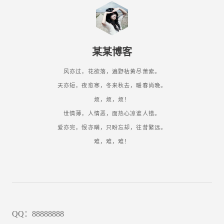
某某博客
风亦过，花欲落，遍野枯黄尽萧索。
天亦短，夜愈寒，冬来秋去，暖春尚晚。
烦，烦，烦！
世情薄，人情恶，面热心凉谁人错。
爱亦完，恨亦瞒，只盼忘却，往昔繁远。
难，难，难！
QQ：88888888