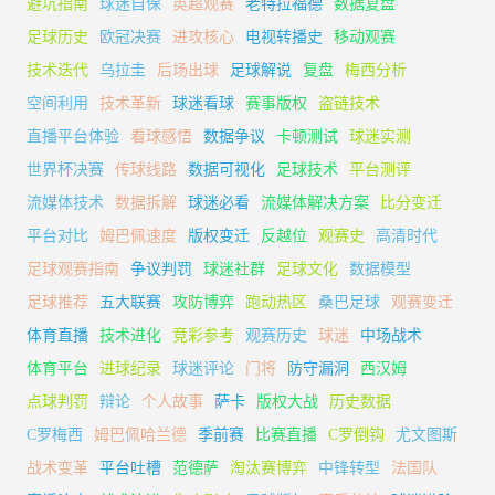
避坑指南
球迷自保
英超观赛
老特拉福德
数据复盘
足球历史
欧冠决赛
进攻核心
电视转播史
移动观赛
技术迭代
乌拉圭
后场出球
足球解说
复盘
梅西分析
空间利用
技术革新
球迷看球
赛事版权
盗链技术
直播平台体验
看球感悟
数据争议
卡顿测试
球迷实测
世界杯决赛
传球线路
数据可视化
足球技术
平台测评
流媒体技术
数据拆解
球迷必看
流媒体解决方案
比分变迁
平台对比
姆巴佩速度
版权变迁
反越位
观赛史
高清时代
足球观赛指南
争议判罚
球迷社群
足球文化
数据模型
足球推荐
五大联赛
攻防博弈
跑动热区
桑巴足球
观赛变迁
体育直播
技术进化
竞彩参考
观赛历史
球迷
中场战术
体育平台
进球纪录
球迷评论
门将
防守漏洞
西汉姆
点球判罚
辩论
个人故事
萨卡
版权大战
历史数据
C罗梅西
姆巴佩哈兰德
季前赛
比赛直播
C罗倒钩
尤文图斯
战术变革
平台吐槽
范德萨
淘汰赛博弈
中锋转型
法国队