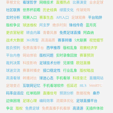
草根文化
看球哲学
网络技术
直播热点
比赛演变
业余足球
社区联赛
世界杯前瞻
历史经典
绿茵文化
传球矩阵
实时分析
观赛入口
赛事生态
API入口
足球观赛
平台陷阱
版权争议
球迷维权
阿圭罗
绝杀时刻
锋线传奇
蓝月亮
更衣室秘密
转会内幕
青春风暴
免费足球直播
阿森纳
战术大数据
361阵型
高清画质
赛事转播
5大联赛
视觉细节
胜负预判
免费直播平台
西甲推荐
版权乱象
观赛经济学
平台内卷
网站体验
版权问题
实时录像回放
赛事预测
裁判决策
科技影响
足球技术分析
兄弟情
欧冠直播
球迷交流
赛事转播史
接口稳定性
行业乱象
版权暗战
高清看球
转播对比
球迷心态
手机看球
科技变迁
直播网站
足球变迁
互联网记忆
手机看球软件
低延迟
HLS
WebRTC
码率自适应
红单陷阱
直播信号
预测分析
数据视角
桑乔
边锋困境
足球心理
编码效率
流媒体优化
足球直播平台
争议
版权
免费足球
免费直播手机看球
高清源
无插件体验