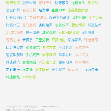
观赛习惯
版权纠纷
足球产业
防守覆盖
逆境重生
焦点战
曼城巴黎
赛前分析
胜负手
直播APP
比赛数据解读
比分数据同步
实时流媒体
观赛平台测评
球迷困境
平台合规
比赛公正
皇马曼城
实时赔率
攻防效率
版权博弈
球迷技术
足球转播史
信号演进
球迷观赛
直播网站评测
API测试
观赛心得
新赛季
巨星分析
直播指南
缓存策略
球迷情感
比分真实性
观赛避坑
看球方式
平台套路
画质之争
速度型前锋
手机观赛
信号延迟
码率对比
战术回放
球迷避坑
赛事观看
球迷进化史
西甲预测
球星瞬间
实时推送
稳定源
北美联赛
赛事聚焦
球星故事
绿茵传奇
球迷聚焦
APP体验
Copyright © 2021 某某有限公司 All Rights Reserved.
苏ICP12345678
XML地图
pbootcms模板