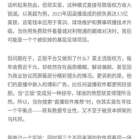
话听起来热血，但现实是，这种模式直接导致版权方收入
锐减。以英超为例，2023年因盗播造成的损失高达3.5亿
英镑，这笔钱本应用于青训、球场维护和赛事转播技术升
级。当你用免费软件看曼城对利物浦的巅峰对决时，背后
可能是一个个被砍掉的基层足球项目。
但问题在于，正版平台又做到了什么？某主流版权方，每
年收费近千元，却依然存在画质模糊、解说偏颇、甚至因
为商业协议而屏蔽部分精彩镜头的情况。更讽刺的是，他
们的直播中嵌入的博彩广告，比任何盗播软件都更明目张
胆。当“正版”变成另一种掠夺，球迷的愤怒就变得理所当
然。所以，当你搜索“直播软件推荐”时，你其实是在寻找
一个平衡点——既有数据专业性，又不至于被资本绑架的
乌托邦。
我做过一个实验：同时用三个不同来源的软件观看同一场