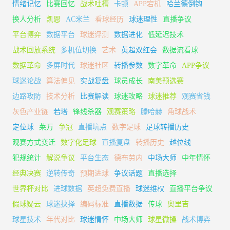
情绪记忆
比赛回忆
战术吐槽
卡顿
APP宕机
哈兰德倒钩
换人分析
凯恩
AC米兰
看球经历
球迷理性
直播争议
平台博弈
数据平台
球迷评测
数据进化
低延迟技术
战术回放系统
多机位切换
艺术
英超双红会
数据流看球
数据革命
多屏时代
球迷社区
转播参数
数字革命
APP争议
球迷论战
算法偏见
实战复盘
球员成长
南美预选赛
边路攻防
技术分析
比赛解读
球迷攻略
球迷推荐
观赛省钱
灰色产业链
若塔
锋线杀器
观赛策略
滕哈赫
角球战术
定位球
莱万
争冠
直播坑点
数字足球
足球转播历史
观赛方式变迁
数字化足球
直播复盘
转播历史
越位线
犯规统计
解说争议
平台生态
德布劳内
中场大师
中年情怀
经典决赛
逆转传奇
预期进球
争议话题
直播选择
世界杯对比
进球数据
英超免费直播
球迷维权
直播平台争议
假球疑云
球迷抉择
编码标准
直播数据
传球
奥里吉
球星技术
年代对比
球迷情怀
中场大师
球星微操
战术博弈