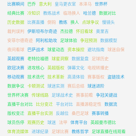
比赛瞬间
巴乔
意大利
皇马更衣室
本泽马
世界杯
经典比赛
冷知识
教练战术
临场换人
哈兰德
数据对比
历史数据
比赛直播
倒钩
教练
换人
点球争议
慢镜头
裁判误判
伊斯坦布尔奇迹
杰拉德
怀旧看球
奥里吉
安菲尔德奇迹
阿利松助攻
足球体验
争冠预测
数据模型
夜间看球
巴萨战术
球星动态
资本操控
避坑指南
球迷自保
英超观赛
老特拉福德
球星洞察
数据复盘
足球历史
欧冠决赛
进攻核心
英超版权
弹幕文化
电视转播史
移动观赛
技术迭代
技术革新
高清体验
赛事版权
盗链技术
数据争议
卡顿测试
球迷实测
赛后总结
球迷进阶
世界杯决赛
传球线路
足球战术史
赛事前瞻
争冠关键战
直播平台对比
比分变迁
平台对比
直播源稳定性
数据流
版权变迁
直播平台实测
反越位
桑巴足球
赛事转播
球员伤停
观赛历史
球迷
法甲
体育平台
英超曼市德比
体育流媒体
进球纪录
足球比赛
教练哲学
足球直播在线观看