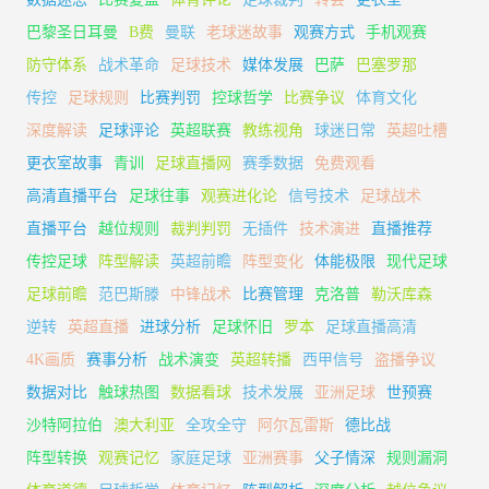
巴黎圣日耳曼
B费
曼联
老球迷故事
观赛方式
手机观赛
防守体系
战术革命
足球技术
媒体发展
巴萨
巴塞罗那
传控
足球规则
比赛判罚
控球哲学
比赛争议
体育文化
深度解读
足球评论
英超联赛
教练视角
球迷日常
英超吐槽
更衣室故事
青训
足球直播网
赛季数据
免费观看
高清直播平台
足球往事
观赛进化论
信号技术
足球战术
直播平台
越位规则
裁判判罚
无插件
技术演进
直播推荐
传控足球
阵型解读
英超前瞻
阵型变化
体能极限
现代足球
足球前瞻
范巴斯滕
中锋战术
比赛管理
克洛普
勒沃库森
逆转
英超直播
进球分析
足球怀旧
罗本
足球直播高清
4K画质
赛事分析
战术演变
英超转播
西甲信号
盗播争议
数据对比
触球热图
数据看球
技术发展
亚洲足球
世预赛
沙特阿拉伯
澳大利亚
全攻全守
阿尔瓦雷斯
德比战
阵型转换
观赛记忆
家庭足球
亚洲赛事
父子情深
规则漏洞