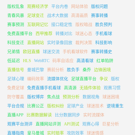
版权乱象
观赛经济学
平台内卷
网站体验
版权问题
青春风暴
足球变迁
战术大数据
高清画质
赛事转播
赛事预测
互联网记忆
接口稳定性
版权暗战
胜负预判
免费直播平台
西甲推荐
转播对比
球迷心态
手机看球
科技变迁
直播网站
实时录像回放
裁判决策
科技影响
兄弟情
欧冠直播
球迷交流
手机看球软件
赛事转播史
低延迟
HLS
WebRTC
码率自适应
高清看球
红单陷阱
直播信号
曼城巴黎
赛前分析
胜负手
桑乔
边锋困境
足球心理
编码效率
流媒体优化
足球直播平台
争议
版权
免费足球
免费直播手机看球
高清源
无插件体验
观赛习惯
防守覆盖
版权博弈
焦点战
预测分析
数据视角
球迷困境
平台合规
比赛公正
版权纠纷
足球产业
球迷技术
逆境重生
直播APP
比赛数据解读
比分数据同步
实时流媒体
观赛平台测评
直播网站评测
API测试
观赛心得
巨星分析
直播指南
皇马曼城
实时赔率
攻防效率
球迷情感