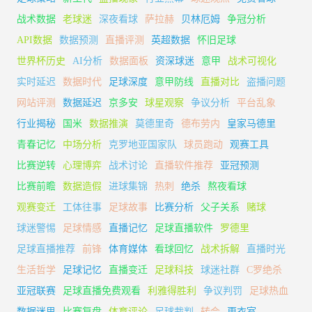
战术数据
老球迷
深夜看球
萨拉赫
贝林厄姆
争冠分析
API数据
数据预测
直播评测
英超数据
怀旧足球
世界杯历史
AI分析
数据面板
资深球迷
意甲
战术可视化
实时延迟
数据时代
足球深度
意甲防线
直播对比
盗播问题
网站评测
数据延迟
京多安
球星观察
争议分析
平台乱象
行业揭秘
国米
数据推演
莫德里奇
德布劳内
皇家马德里
青春记忆
中场分析
克罗地亚国家队
球员跑动
观赛工具
比赛逆转
心理博弈
战术讨论
直播软件推荐
亚冠预测
比赛前瞻
数据造假
进球集锦
热刺
绝杀
熬夜看球
观赛变迁
工体往事
足球故事
比赛分析
父子关系
赌球
球迷警惕
足球情感
直播记忆
足球直播软件
罗德里
足球直播推荐
前锋
体育媒体
看球回忆
战术拆解
直播时光
生活哲学
足球记忆
直播变迁
足球科技
球迷社群
C罗绝杀
亚冠联赛
足球直播免费观看
利雅得胜利
争议判罚
足球热血
数据迷思
比赛复盘
体育评论
足球裁判
转会
更衣室