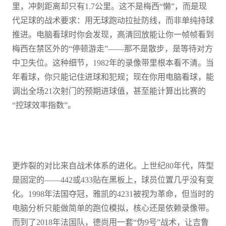
里，冲刺距离却只有1.7公里。这不是梅西“懒”，而是现
代足球的战术要求：用无球跑动拉扯防线，而非单纯持球
推进。电脑看球时你会发现，高清回放能让你一帧帧看到
梅西在禁区外的“停顿游走”——那不是散步，是等待对方
中卫失位。这种细节，1982年的录像带里根本看不清。当
年看球，你只能记住进球和犯规；现在你用电脑看球，能
调出全场21次射门的预期进球值，甚至能计算出比赛的
“控球效率指数”。
更炸裂的对比来自战术体系的进化。上世纪80年代，阵型
是固定的——442或433贴在黑板上，球员位置几乎没有变
化。1998年法国夺冠，雅凯的4231被视为革命，但当时的
电脑分析只能做简单的跑位模拟，核心还是依赖录像带。
而到了2018年法国队，德尚用一套“伪9号”战术，让吉鲁