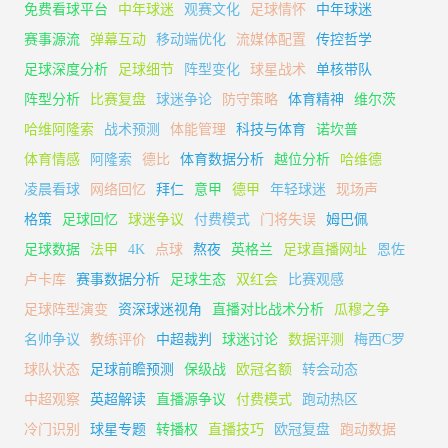
免费看球平台
中年球迷
观赛文化
足球情怀
中年球迷
赛事源流
弹幕互动
移动端优化
流媒体配置
传控哲学
足球深度分析
足球细节
阵型变化
球星战术
单核带队
阵型分析
比赛复盘
球迷争论
防守策略
体育精神
维尔茨
哈维阿隆索
战术预测
体能管理
科技与体育
诺坎普
体育情感
阿隆索
德比
体育数据分析
越位分析
哈维德
凌晨看球
网络回忆
拜仁
意甲
德甲
年轻球迷
现场声
格策
足球回忆
球迷争议
付费模式
门将失误
姆巴佩
足球数据
法甲
4K
点球
熬夜
英格兰
足球直播网址
恩佐
卢卡库
赛事数据分析
足球生态
双红会
比赛观感
足球阵型演变
资深球迷视角
直播对比战术分析
瓜穆之争
名帅争议
教练评价
中超裁判
球迷讨论
数据评测
梅西C罗
球队状态
足球前瞻预测
保级战
欧冠名额
转会动态
中超观察
英超解读
直播源争议
付费模式
跑动热区
冷门识别
球星专题
转播权
直播技巧
欧冠复盘
跑动数据