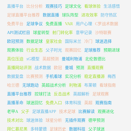
直播平台
比分分析
观赛技巧
足球文化
看球体验
生活感悟
足球直播平台推荐
数据直播
球队阵型
进攻效率
防守热区
免费平台
足球争议
免费直播
VAR
用户心理
C罗战术数据
API测试栏目
球星转型
射门转化率
意甲记录
沙特联赛
欧冠预测
数据足球
皇家社会
国际米兰
冷门
球迷选择
观赛体验
行业生态
父子时光
观赛回忆
足球推荐
预期进球
高位压迫
xG模型
英超预测
曼城利物浦
北伦敦德比
直播网站评测
战术数据
欧冠
曼城
预测
直播观赛
数据复盘
比赛预测
手机看球
实况分析
稳定直播源
梅西
哈兰德
无球跑动
英超战术分析
利物浦
布莱顿
看球指南
直播平台推荐
控球打法
反击战术
英超解析
足球观赛
直播革命
球迷回忆
免费入口
体育科技
英超
观赛指南
老甲A
父子
足球直播APP
技术足球
比赛解读
观赛进化
技术对比
球迷体验
球星分析
无插件观赛
德甲预测
拜仁慕尼黑
多特蒙德
足球历史
数据科技
父子球迷