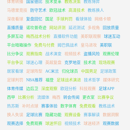
体育转播
国家德比
技术变革
教练决策
教练博弈
马德里竞技
防守艺术
欧冠战术
高清技术
教练换人
深夜看球
复盘回忆
国足
手球判罚
看球体验
网络卡顿
直播质量
诺坎普奇迹
网站评测
延迟测试
多视角
回放质量
多屏互动
梅西战术分析
直播软件功能
美职联观察
球迷互动
平台暗箱操作
免费与付费
姆巴佩战术
皇马进攻
美职联
比分争议
观赛指南
战术演变
视频技术
盗播风险
观赛伦理
平台争议
球迷心理
英超复盘
克罗地亚
技术流
现场观赛
居家看球
足球阵型
AC米兰
归化球员
中国男足
足球政策
足球判罚
NBA推荐
福登
足球战术演进
技术哲学
媒体研究
体育传媒
边后卫
深度观察
欧冠分析
科技观赛
足球APP
西甲
比赛分析
流媒体
梅西
转会传闻
更衣室
比赛争议
热苏斯
补时点球
赛事体验
数字体育
免费观看
教练战术
换人失误
足球比赛
隐藏功能
观赛设备
赛事解读
数据洞察
观赛选择
免费观赛
球迷怀旧
视频技术
球迷经济
观赛数据