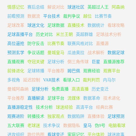
情感记忆
赛后总结
解说对比
球迷社区
英超过人王
阿森纳
前瞻预测
数据流
平台技术
裁判争议
越位
比赛节奏
足球改革
球迷文化
足球数据
直播技术
数据统计
看球攻略
足球直播平台
历史对比
米兰王朝
英超群雄
足球战术分析
高位逼抢
防守反击
比赛节奏
联赛风格对比
直播源
预测玄学
争议话题
曼城皇马
瓜迪奥拉
战术解析
数据足球
直播观赛
夺冠关键
足球分析
倒三角传球
巨星
直播源推荐
前锋进化
足球转播
平台推荐
姆巴佩
观赛经验
观赛平台
多视角
延迟控制
VAR技术
看球入口
裁判判罚
内马尔
曼城阿森纳
足球分析
免费直播
高清直播
历史变迁
平台推荐
直播解读
足球平台
流媒体
数据革命
技术进化
直播源稳定性
技术分析
球迷经验
高清平台
经典比赛
观赛进阶
转播技术
独家观点
数据陷阱
直播体验
足球预测
五大联赛
老球迷
技术争议
数据隐私
皇马
伪9号
电脑看球
进攻组织
跑位热图
看球变迁
家庭记忆
平台体验
球迷故事