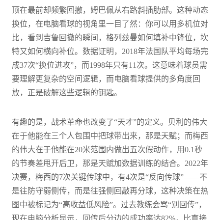
顶在最前却频繁回撤，姆巴佩从右路斜插肋部。这种动态
换位，在电脑看球的视角里一目了然：你可以用多机位对
比，看到吉鲁回撤的瞬间，格列兹曼如何填补中锋位，坎
特又如何横向补位。数据证明，2018年法国队平均每场完
成37次“换位进攻”，而1998年只有11次。这意味着球员需
要理解更复杂的空间逻辑，而电脑看球提供的多角度回
放，正是破解这些逻辑的钥匙。
有趣的是，战术革命也改变了“天才”的定义。贝利的伟大
在于他能在三个人包围中把球带出来，那是天赋；而梅西
的伟大在于他能在20米范围内做出五次假动作，用0.1秒
的节奏差甩开后卫，那是天赋加数据训练的结合。2022年
决赛，梅西的7次关键传球中，有4次是“反向传球”——不
是往防守弱侧传，而是往强侧回敲再分球，这种决策在热
图中被标记为“高收益低风险”。过去教练会骂“别回传”，
现在电脑分析显示，回传后分边的成功率达82%，比直接