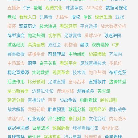
直播源
C罗
曼城
观赛文化
球迷争议
APP动态
数据可视化
老张
看球入口
兄弟情
无插件
版权
争议
球迷生活
亚冠
情怀
观赛历史
技术演进
看球经历
平台选择
战术数据分析
阵型演变
跑动热图
切尔西
足球复盘
看球APP
球迷进阶
球迷经历
高清画质
双红会
利物浦
曼联
观赛选择
C罗
赛事数据
盗播平台
前锋转型
中场组织
边路爆破
齐达内
中场革命
德甲
亲子关系
看球平台
足球直播技术
多机位
稳定直播源
实时数据
观赛革命
技术流
跑位热图
布斯克茨
后腰作用
比分预测
足球直播
皇马战术
直播软件
边锋转型
皇马新赛季
边锋进化论
传球网络
观赛革命
实时流
延迟分析
直播分析
西甲
VAR争议
电脑看球
越位规则
战术解析
欧冠前瞻
胜负预测
球迷分析
观赛经济
版权战争
球迷行为
行业观察
冷门预警
豪门对决
文化变迁
内切战术
欧冠半决赛
巨星战术
数据解析
球星降维打击
看球记忆
足球策略
新生代
盗播现象
行业黑幕
球迷观点
免费看球