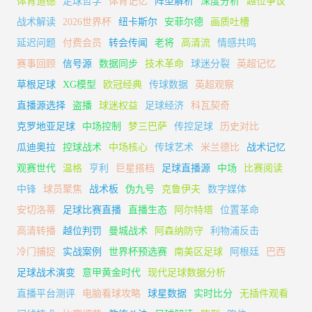
体育道德
足球哲学
体育记忆
阵型解析
深度分析
越位争议
战术解读
2026世界杯
纽卡斯尔
安菲尔德
画质吐槽
延迟问题
付费会员
转会传闻
老将
高清流
情感共鸣
赛事回顾
信号源
数据同步
技术革命
球迷分裂
英超记忆
草根足球
XG模型
欧冠经典
传球数据
英超观察
直播源选择
盗播
球迷权益
足球经济
科瓦契奇
克罗地亚足球
中场控制
梦三巴萨
传控足球
历史对比
瓜迪奥拉
控球战术
中场核心
传球艺术
米兰德比
战术记忆
观赛世代
温格
亨利
巨星搭档
足球直播源
中场
比赛阅读
中锋
球员聚焦
战术板
伪九号
克鲁伊夫
数字媒体
安切洛蒂
足球比赛直播
直播生态
阿尔特塔
位置革命
高清转播
越位判罚
曼城战术
阿森纳防守
利物浦反击
冷门捕捉
实战案例
世界杯预选赛
南美区足球
阿根廷
巴西
足球战术演变
意甲黄金时代
现代足球数据分析
直播平台测评
电脑看球攻略
球星数据
实时比分
无插件观看