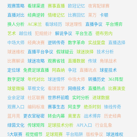
观赛策略
看球渠道
赛事直播
欧冠记忆
夜宵配球赛
直播对比
经典逆转
情绪记忆
比赛回忆
莱万
卡顿
换人分析
AC米兰
看球经历
球迷理性
直播争议
平台博弈
艺术
越位线
犯规统计
解说争议
平台生态
德布劳内
中场大师
经典决赛
逆转传奇
数字革命
实战复盘
直播选择
球迷维权
直播平台争议
假球疑云
球迷抉择
技术分析
比赛解读
球迷攻略
观赛省钱
直播数据
传球
角球战术
定位球
免费足球直播
阿森纳
争冠
直播坑点
球星技术
数字足球
年代对比
球迷情怀
中场大师
转播历史
361阵型
球星微操
草根文化
看球哲学
网络技术
直播热点
比赛演变
业余足球
社区联赛
世界杯前瞻
实时分析
进球数据
观赛入口
编码标准
赛事生态
阿圭罗
绝杀时刻
锋线传奇
蓝月亮
更衣室秘密
转会内幕
奥里吉
战术博弈
历史经典
绿茵文化
传球矩阵
足球技术分析
API入口
行业乱象
5大联赛
视觉细节
足球观赛
平台陷阱
版权争议
球迷维权