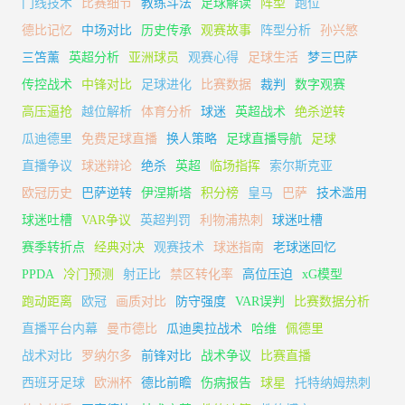
门线技术
比赛细节
教练斗法
足球解读
阵型
跑位
德比记忆
中场对比
历史传承
观赛故事
阵型分析
孙兴慜
三笘薰
英超分析
亚洲球员
观赛心得
足球生活
梦三巴萨
传控战术
中锋对比
足球进化
比赛数据
裁判
数字观赛
高压逼抢
越位解析
体育分析
球迷
英超战术
绝杀逆转
瓜迪德里
免费足球直播
换人策略
足球直播导航
足球
直播争议
球迷辩论
绝杀
英超
临场指挥
索尔斯克亚
欧冠历史
巴萨逆转
伊涅斯塔
积分榜
皇马
巴萨
技术滥用
球迷吐槽
VAR争议
英超判罚
利物浦热刺
球迷吐槽
赛季转折点
经典对决
观赛技术
球迷指南
老球迷回忆
PPDA
冷门预测
射正比
禁区转化率
高位压迫
xG模型
跑动距离
欧冠
画质对比
防守强度
VAR误判
比赛数据分析
直播平台内幕
曼市德比
瓜迪奥拉战术
哈维
佩德里
战术对比
罗纳尔多
前锋对比
战术争议
比赛直播
西班牙足球
欧洲杯
德比前瞻
伤病报告
球星
托特纳姆热刺