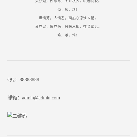
天亦短，夜愈寒，冬来秋去，暖春尚晚。
烦，烦，烦！
世情薄，人情恶，面热心凉谁人错。
爱亦完，恨亦瞒，只盼忘却，往昔繁远。
难，难，难！
QQ：88888888
邮箱：admin@admin.com