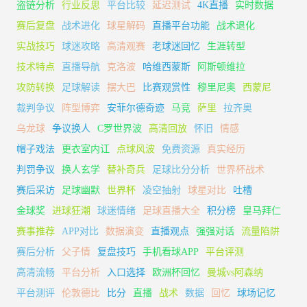
盗链分析
行业反思
平台比较
延迟测试
4K直播
实时数据
赛后复盘
战术进化
球星解码
直播平台功能
战术退化
实战技巧
球迷攻略
高清观赛
老球迷回忆
生涯转型
技术特点
直播导航
克洛波
哈维西蒙斯
阿斯顿维拉
攻防转换
足球解读
摆大巴
比赛观赏性
穆里尼奥
西蒙尼
裁判争议
阵型博弈
安菲尔德奇迹
马竞
萨里
拉齐奥
乌龙球
争议换人
C罗世界波
高清回放
怀旧
情感
帽子戏法
更衣室内讧
点球风波
免费资源
真实经历
判罚争议
换人玄学
替补奇兵
足球比分分析
世界杯战术
赛后采访
足球幽默
世界杯
凌空抽射
球星对比
吐槽
金球奖
进球狂潮
球迷情绪
足球直播大全
积分榜
皇马拜仁
赛事推荐
APP对比
数据演变
直播观点
强强对话
流量陷阱
赛后分析
父子情
复盘技巧
手机看球APP
平台评测
高清流畅
平台分析
入口选择
欧洲杯回忆
曼城vs阿森纳
平台测评
伦敦德比
比分
直播
战术
数据
回忆
球场记忆