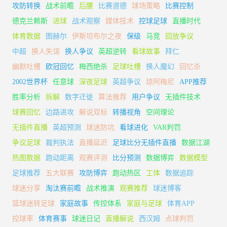
攻防转换
战术前瞻
后腰
比赛道德
球场策略
比赛控制
德克兰赖斯
进球
战术观察
媒体技术
控球足球
直播时代
体育数据
图赫尔
伊斯坦布尔之夜
保级
马竞
回放争议
中超
换人失误
换人争议
英超逆转
看球故事
拜仁
幽默吐槽
欧冠回忆
梅西绝杀
足球吐槽
换人魔幻
回忆杀
2002世界杯
任意球
深夜足球
英超争议
琼阿梅尼
APP推荐
胜率分析
拆解
数字迁徙
算法推荐
用户争议
无插件技术
球赛回忆
边路进攻
解说双标
转播视角
空间理论
无插件直播
英超预测
球迷防坑
看球进化
VAR判罚
争议足球
裁判执法
直播延迟
足球比分无插件直播
数据江湖
热图数据
跑动距离
观赛评测
比分预测
数据博弈
数据模型
足球推荐
五大联赛
攻防博弈
跑动热区
工体
数据追踪
球迷分享
淘汰赛前瞻
战术推演
观赛推荐
球迷博客
篮球迷转足球
家庭故事
传控体系
家庭与足球
体育APP
控球率
体育赛事
球迷日记
直播解说
西汉姆
点球判罚