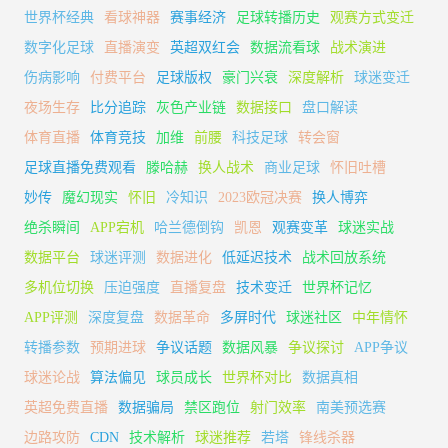
世界杯经典
看球神器
赛事经济
足球转播历史
观赛方式变迁
数字化足球
直播演变
英超双红会
数据流看球
战术演进
伤病影响
付费平台
足球版权
豪门兴衰
深度解析
球迷变迁
夜场生存
比分追踪
灰色产业链
数据接口
盘口解读
体育直播
体育竞技
加维
前腰
科技足球
转会窗
足球直播免费观看
滕哈赫
换人战术
商业足球
怀旧吐槽
妙传
魔幻现实
怀旧
冷知识
2023欧冠决赛
换人博弈
绝杀瞬间
APP宕机
哈兰德倒钩
凯恩
观赛变革
球迷实战
数据平台
球迷评测
数据进化
低延迟技术
战术回放系统
多机位切换
压迫强度
直播复盘
技术变迁
世界杯记忆
APP评测
深度复盘
数据革命
多屏时代
球迷社区
中年情怀
转播参数
预期进球
争议话题
数据风暴
争议探讨
APP争议
球迷论战
算法偏见
球员成长
世界杯对比
数据真相
英超免费直播
数据骗局
禁区跑位
射门效率
南美预选赛
边路攻防
CDN
技术解析
球迷推荐
若塔
锋线杀器