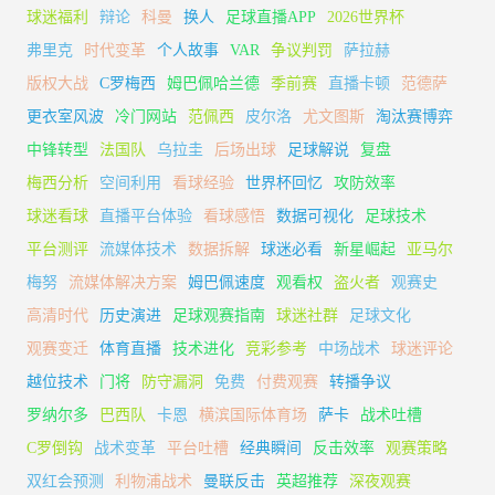
球迷福利
辩论
科曼
换人
足球直播APP
2026世界杯
弗里克
时代变革
个人故事
VAR
争议判罚
萨拉赫
版权大战
C罗梅西
姆巴佩哈兰德
季前赛
直播卡顿
范德萨
更衣室风波
冷门网站
范佩西
皮尔洛
尤文图斯
淘汰赛博弈
中锋转型
法国队
乌拉圭
后场出球
足球解说
复盘
梅西分析
空间利用
看球经验
世界杯回忆
攻防效率
球迷看球
直播平台体验
看球感悟
数据可视化
足球技术
平台测评
流媒体技术
数据拆解
球迷必看
新星崛起
亚马尔
梅努
流媒体解决方案
姆巴佩速度
观看权
盗火者
观赛史
高清时代
历史演进
足球观赛指南
球迷社群
足球文化
观赛变迁
体育直播
技术进化
竞彩参考
中场战术
球迷评论
越位技术
门将
防守漏洞
免费
付费观赛
转播争议
罗纳尔多
巴西队
卡恩
横滨国际体育场
萨卡
战术吐槽
C罗倒钩
战术变革
平台吐槽
经典瞬间
反击效率
观赛策略
双红会预测
利物浦战术
曼联反击
英超推荐
深夜观赛