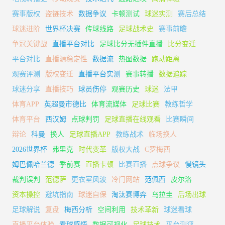
赛事版权
盗链技术
数据争议
卡顿测试
球迷实测
赛后总结
球迷进阶
世界杯决赛
传球线路
足球战术史
赛事前瞻
争冠关键战
直播平台对比
足球比分无插件直播
比分变迁
平台对比
直播源稳定性
数据流
热图数据
跑动距离
观赛评测
版权变迁
直播平台实测
赛事转播
数据追踪
球迷分享
直播技巧
球员伤停
观赛历史
球迷
法甲
体育APP
英超曼市德比
体育流媒体
足球比赛
教练哲学
体育平台
西汉姆
点球判罚
足球直播在线观看
比赛瞬间
辩论
科曼
换人
足球直播APP
教练战术
临场换人
2026世界杯
弗里克
时代变革
版权大战
C罗梅西
姆巴佩哈兰德
季前赛
直播卡顿
比赛直播
点球争议
慢镜头
裁判误判
范德萨
更衣室风波
冷门网站
范佩西
皮尔洛
资本操控
避坑指南
球迷自保
淘汰赛博弈
乌拉圭
后场出球
足球解说
复盘
梅西分析
空间利用
技术革新
球迷看球
直播平台体验
看球感悟
数据可视化
足球技术
平台测评