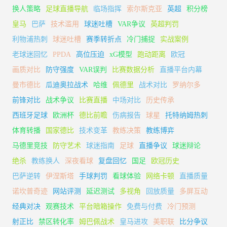
换人策略
足球直播导航
临场指挥
索尔斯克亚
英超
积分榜
皇马
巴萨
技术滥用
球迷吐槽
VAR争议
英超判罚
利物浦热刺
球迷吐槽
赛季转折点
冷门捕捉
实战案例
老球迷回忆
PPDA
高位压迫
xG模型
跑动距离
欧冠
画质对比
防守强度
VAR误判
比赛数据分析
直播平台内幕
曼市德比
瓜迪奥拉战术
哈维
佩德里
战术对比
罗纳尔多
前锋对比
战术争议
比赛直播
中场对比
历史传承
西班牙足球
欧洲杯
德比前瞻
伤病报告
球星
托特纳姆热刺
体育转播
国家德比
技术变革
教练决策
教练博弈
马德里竞技
防守艺术
球迷指南
足球
直播争议
球迷辩论
绝杀
教练换人
深夜看球
复盘回忆
国足
欧冠历史
巴萨逆转
伊涅斯塔
手球判罚
看球体验
网络卡顿
直播质量
诺坎普奇迹
网站评测
延迟测试
多视角
回放质量
多屏互动
经典对决
观赛技术
平台暗箱操作
免费与付费
冷门预测
射正比
禁区转化率
姆巴佩战术
皇马进攻
美职联
比分争议