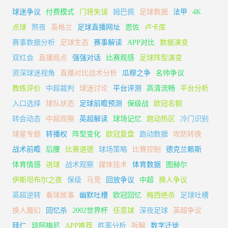
球迷争议
付费模式
门将失误
姆巴佩
足球数据
法甲
4K
点球
熬夜
英格兰
足球直播网址
恩佐
卢卡库
赛事数据分析
足球生态
赛事解读
APP对比
数据演变
双红会
直播观点
强强对话
比赛观感
足球阵型演变
资深球迷视角
直播对比战术分析
瓜穆之争
名帅争议
教练评价
中超裁判
球迷讨论
平台评测
高清流畅
平台分析
入口选择
球队状态
足球前瞻预测
保级战
欧冠名额
转会动态
中超观察
英超解读
球场记忆
跑动热区
冷门识别
球星专题
转播权
阵型变化
欧冠复盘
跑动数据
攻防转换
战术前瞻
后腰
比赛道德
球场策略
比赛控制
德克兰赖斯
体育情感
进球
战术观察
媒体技术
体育数据
图赫尔
伊斯坦布尔之夜
保级
马竞
回放争议
中超
换人争议
英超逆转
看球故事
幽默吐槽
欧冠回忆
梅西绝杀
足球吐槽
换人魔幻
回忆杀
2002世界杯
任意球
深夜足球
英超争议
拜仁
琼阿梅尼
APP推荐
胜率分析
拆解
数字迁徙