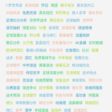
C罗世界波
高清回放
怀旧
情感
帽子戏法
更衣室内讧
点球风波
免费资源
真实经历
判罚争议
换人玄学
替补奇兵
足球比分分析
世界杯战术
赛后采访
足球幽默
世界杯
凌空抽射
球星对比
吐槽
金球奖
进球狂潮
球迷情绪
足球直播大全
积分榜
皇马拜仁
赛事推荐
流量陷阱
赛后分析
父子情
复盘技巧
手机看球APP
4K直播
实时数据
欧洲杯回忆
曼城vs阿森纳
平台测评
伦敦德比
比分
直播
战术
数据
回忆
免费看球平台
中年球迷
观赛文化
足球情怀
中年球迷
赛事源流
弹幕互动
移动端优化
流媒体配置
传控哲学
足球深度分析
生涯转型
技术特点
直播导航
克洛波
哈维西蒙斯
球星战术
单核带队
阵型分析
比赛复盘
球迷争论
防守策略
体育精神
维尔茨
哈维阿隆索
战术预测
足球细节
体能管理
科技与体育
诺坎普
阿隆索
德比
体育数据分析
越位分析
哈维德
凌晨看球
网络回忆
拜仁
意甲
德甲
年轻球迷
现场声
格策
足球回忆