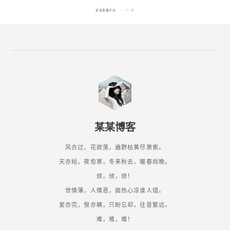
足球直播平台
37
某某博客
风亦过，花欲落，遍野枯黄尽萧索。
天亦短，夜愈寒，冬来秋去，暖春尚晚。
烦，烦，烦！
世情薄，人情恶，面热心凉谁人错。
爱亦完，恨亦瞒，只盼忘却，往昔繁远。
难，难，难！