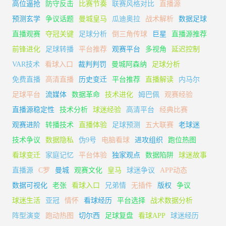
高位逼抢
防守反击
比赛节奏
联赛风格对比
直播源
预测玄学
争议话题
曼城皇马
瓜迪奥拉
战术解析
数据足球
直播观赛
夺冠关键
足球分析
倒三角传球
巨星
直播源推荐
前锋进化
足球转播
平台推荐
观赛平台
多视角
延迟控制
VAR技术
看球入口
裁判判罚
曼城阿森纳
足球分析
免费直播
高清直播
历史变迁
平台推荐
直播解读
内马尔
足球平台
流媒体
数据革命
技术进化
姆巴佩
观赛经验
直播源稳定性
技术分析
球迷经验
高清平台
经典比赛
观赛进阶
转播技术
直播体验
足球预测
五大联赛
老球迷
技术争议
数据隐私
伪9号
电脑看球
进攻组织
跑位热图
看球变迁
家庭记忆
平台体验
独家观点
数据陷阱
球迷故事
直播源
C罗
曼城
观赛文化
皇马
球迷争议
APP动态
数据可视化
老张
看球入口
兄弟情
无插件
版权
争议
球迷生活
亚冠
情怀
看球经历
平台选择
战术数据分析
阵型演变
跑动热图
切尔西
足球复盘
看球APP
球迷经历