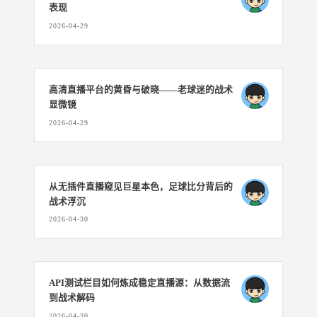
表现
2026-04-29
高清直播平台的黄昏与破晓——老球迷的战术
显微镜
2026-04-29
从无插件直播窥见巨星本色，足球比分背后的
战术浮沉
2026-04-30
API测试栏目如何炼成稳定直播源：从数据流
到战术解码
2026-04-30