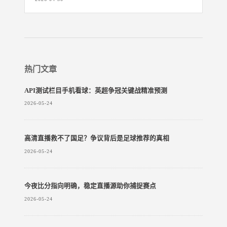
热门文章
API测试栏目手机看球：英超争冠关键战精准预测
2026-05-24
高清直播救不了国足？争议背后是足球推荐的真相
2026-05-24
今夜比分指向明确，稳定直播源助你捕捉赛点
2026-05-24