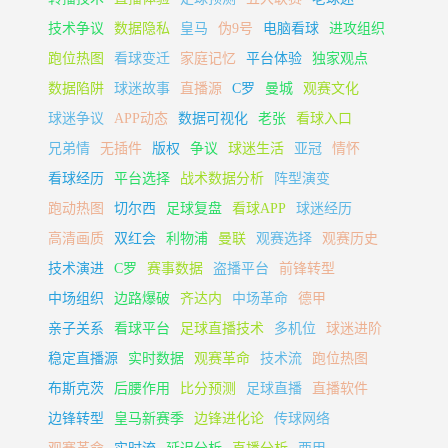
技术争议
数据隐私
皇马
伪9号
电脑看球
进攻组织
跑位热图
看球变迁
家庭记忆
平台体验
独家观点
数据陷阱
球迷故事
直播源
C罗
曼城
观赛文化
球迷争议
APP动态
数据可视化
老张
看球入口
兄弟情
无插件
版权
争议
球迷生活
亚冠
情怀
看球经历
平台选择
战术数据分析
阵型演变
跑动热图
切尔西
足球复盘
看球APP
球迷经历
高清画质
双红会
利物浦
曼联
观赛选择
观赛历史
技术演进
C罗
赛事数据
盗播平台
前锋转型
中场组织
边路爆破
齐达内
中场革命
德甲
亲子关系
看球平台
足球直播技术
多机位
球迷进阶
稳定直播源
实时数据
观赛革命
技术流
跑位热图
布斯克茨
后腰作用
比分预测
足球直播
直播软件
边锋转型
皇马新赛季
边锋进化论
传球网络