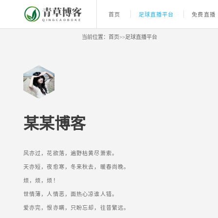
首页
足球直播平台
免费直播
当前位置：
首页
>>
足球直播平台
某某博客
风亦过，花欲落，遍野枯黄尽萧索。
天亦短，夜愈寒，冬来秋去，暖春尚晚。
烦，烦，烦！
世情薄，人情恶，面热心凉谁人错。
爱亦完，恨亦瞒，只盼忘却，往昔繁远。