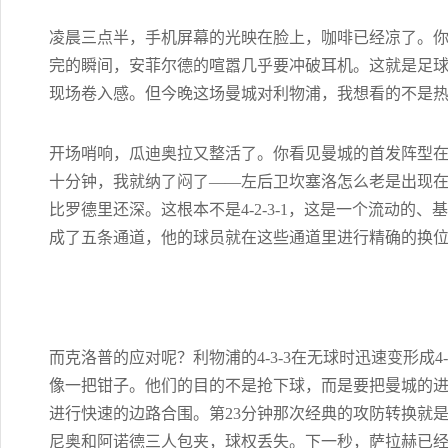
凌晨三点半，手机屏幕的光映在脸上，咖啡已经凉了。你
完的瞬间，安菲尔德的喧嚣几乎要冲破耳机。这就是足
现场卷入感。但今晚这场曼城对利物浦，我想看的不是
开场哨响，瓜迪奥拉又整活了。你看见曼城的首发阵型在AP
十分钟，我就纳了闷了——左后卫坎塞洛怎么老是出现
比罗德里还深。这根本不是4-2-3-1，这是一个流动的、基
成了五条通道，他的球员就在这些通道里进行精确的换
而克洛普的应对呢？利物浦的4-3-3在无球时迅速变形成4
像一把钳子。他们的目的不是抢下球，而是要把曼城的
进行快速的边路合围。第23分钟那次经典的攻防转换就
尼奥和阿诺德三人包夹，球权丢失。下一秒，萨拉赫已