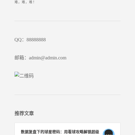
难，难，难！
QQ：88888888
邮箱：admin@admin.com
推荐文章
数据复盘下的球星密码：用看球攻略解锁超级