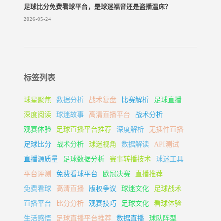
足球比分免费看球平台，是球迷福音还是盗播温床？
2026-05-24
标签列表
球星聚焦
数据分析
战术复盘
比赛解析
足球直播
深度阅读
球迷故事
高清直播平台
战术分析
观赛体验
足球直播平台推荐
深度解析
无插件直播
足球比分
战术分析
球迷视角
数据解读
API测试
直播源质量
足球数据分析
赛事转播技术
球迷工具
平台评测
免费看球平台
欧冠决赛
直播推荐
免费看球
高清直播
版权争议
球迷文化
足球战术
直播平台
比分分析
观赛技巧
足球文化
看球体验
生活感悟
足球直播平台推荐
数据直播
球队阵型