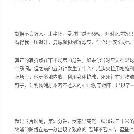
数据不会骗人。上半场，曼城控球率68%，但射正次数只
看得我血压飙升，曼城倒脚倒得漂亮，但全是“安全球”
真正的转折点在下半场第53分钟。如果你当时只是在足
个瞬间。但之前的五分钟发生了什么？瓜迪奥拉用格拉
上场后，他更多地内收，利用身体护球，死死钉在利物浦
钉子，让利物浦原本密不透风的4-4-2防守矩阵，出现
就是这片区域，第53分钟，罗德里突然一脚超过三十米
物浦的防线在这一刻出现了致命的“看球不看人”，福登