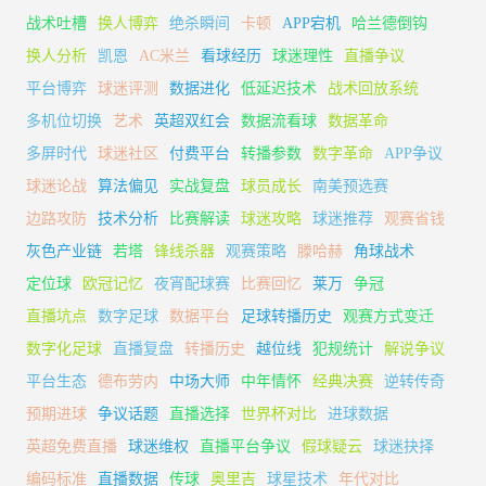
战术吐槽
换人博弈
绝杀瞬间
卡顿
APP宕机
哈兰德倒钩
换人分析
凯恩
AC米兰
看球经历
球迷理性
直播争议
平台博弈
球迷评测
数据进化
低延迟技术
战术回放系统
多机位切换
艺术
英超双红会
数据流看球
数据革命
多屏时代
球迷社区
付费平台
转播参数
数字革命
APP争议
球迷论战
算法偏见
实战复盘
球员成长
南美预选赛
边路攻防
技术分析
比赛解读
球迷攻略
球迷推荐
观赛省钱
灰色产业链
若塔
锋线杀器
观赛策略
滕哈赫
角球战术
定位球
欧冠记忆
夜宵配球赛
比赛回忆
莱万
争冠
直播坑点
数字足球
数据平台
足球转播历史
观赛方式变迁
数字化足球
直播复盘
转播历史
越位线
犯规统计
解说争议
平台生态
德布劳内
中场大师
中年情怀
经典决赛
逆转传奇
预期进球
争议话题
直播选择
世界杯对比
进球数据
英超免费直播
球迷维权
直播平台争议
假球疑云
球迷抉择
编码标准
直播数据
传球
奥里吉
球星技术
年代对比