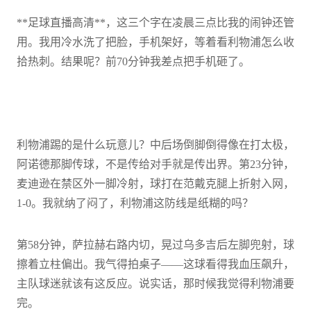
**足球直播高清**，这三个字在凌晨三点比我的闹钟还管
用。我用冷水洗了把脸，手机架好，等着看利物浦怎么收
拾热刺。结果呢？前70分钟我差点把手机砸了。
利物浦踢的是什么玩意儿？中后场倒脚倒得像在打太极，
阿诺德那脚传球，不是传给对手就是传出界。第23分钟，
麦迪逊在禁区外一脚冷射，球打在范戴克腿上折射入网，
1-0。我就纳了闷了，利物浦这防线是纸糊的吗？
第58分钟，萨拉赫右路内切，晃过乌多吉后左脚兜射，球
擦着立柱偏出。我气得拍桌子——这球看得我血压飙升，
主队球迷就该有这反应。说实话，那时候我觉得利物浦要
完。