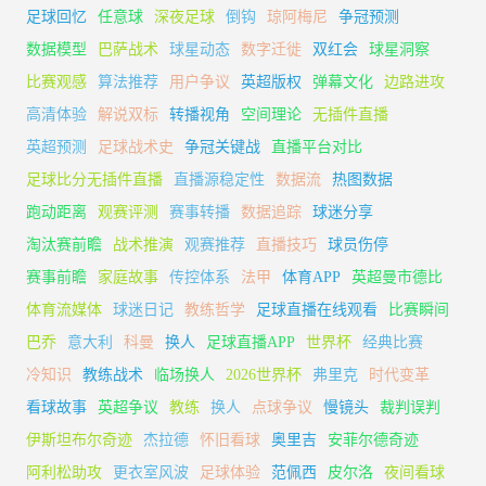
足球回忆
任意球
深夜足球
倒钩
琼阿梅尼
争冠预测
数据模型
巴萨战术
球星动态
数字迁徙
双红会
球星洞察
比赛观感
算法推荐
用户争议
英超版权
弹幕文化
边路进攻
高清体验
解说双标
转播视角
空间理论
无插件直播
英超预测
足球战术史
争冠关键战
直播平台对比
足球比分无插件直播
直播源稳定性
数据流
热图数据
跑动距离
观赛评测
赛事转播
数据追踪
球迷分享
淘汰赛前瞻
战术推演
观赛推荐
直播技巧
球员伤停
赛事前瞻
家庭故事
传控体系
法甲
体育APP
英超曼市德比
体育流媒体
球迷日记
教练哲学
足球直播在线观看
比赛瞬间
巴乔
意大利
科曼
换人
足球直播APP
世界杯
经典比赛
冷知识
教练战术
临场换人
2026世界杯
弗里克
时代变革
看球故事
英超争议
教练
换人
点球争议
慢镜头
裁判误判
伊斯坦布尔奇迹
杰拉德
怀旧看球
奥里吉
安菲尔德奇迹
阿利松助攻
更衣室风波
足球体验
范佩西
皮尔洛
夜间看球