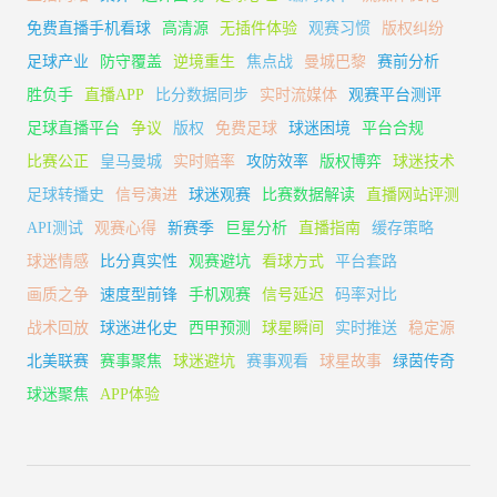
免费直播手机看球
高清源
无插件体验
观赛习惯
版权纠纷
足球产业
防守覆盖
逆境重生
焦点战
曼城巴黎
赛前分析
胜负手
直播APP
比分数据同步
实时流媒体
观赛平台测评
足球直播平台
争议
版权
免费足球
球迷困境
平台合规
比赛公正
皇马曼城
实时赔率
攻防效率
版权博弈
球迷技术
足球转播史
信号演进
球迷观赛
比赛数据解读
直播网站评测
API测试
观赛心得
新赛季
巨星分析
直播指南
缓存策略
球迷情感
比分真实性
观赛避坑
看球方式
平台套路
画质之争
速度型前锋
手机观赛
信号延迟
码率对比
战术回放
球迷进化史
西甲预测
球星瞬间
实时推送
稳定源
北美联赛
赛事聚焦
球迷避坑
赛事观看
球星故事
绿茵传奇
球迷聚焦
APP体验