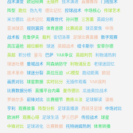
战术演变
欧冠经典
无插件
技术演进
直播推荐
门线技术
阵型
跑位
伪九号
德比记忆
控球战术
中场核心
传球艺术
米兰德比
战术记忆
观赛世代
孙兴慜
三笘薰
英超分析
亚洲球员
规则漏洞
体育道德
比赛阅读
球员聚焦
中场
战术板
克鲁伊夫
裁判
安切洛蒂
足球比赛直播
数字观赛
高压逼抢
越位解析
球迷
英超战术
纽卡斯尔
安菲尔德
英超
积分榜
皇马
巴萨
VAR争议
英超判罚
利物浦热刺
球迷吐槽
曼城战术
阿森纳防守
利物浦反击
老球迷回忆
技术革命
球迷分裂
高位压迫
xG模型
跑动距离
欧冠
画质对比
球星数据
实时比分
无插件观看
VAR误判
比赛数据分析
直播平台内幕
曼市德比
瓜迪奥拉战术
罗纳尔多
前锋对比
比赛细节
教练斗法
足球解读
温格
亨利
观赛故事
阵型分析
足球直播源
西班牙足球
中场对比
欧洲杯
观赛心得
足球生活
梦三巴萨
传控战术
球星
中锋对比
足球进化
比赛数据
托特纳姆热刺
体育转播