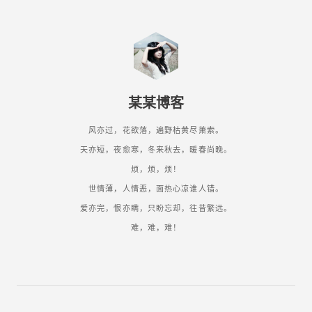
某某博客
风亦过，花欲落，遍野枯黄尽萧索。
天亦短，夜愈寒，冬来秋去，暖春尚晚。
烦，烦，烦！
世情薄，人情恶，面热心凉谁人错。
爱亦完，恨亦瞒，只盼忘却，往昔繁远。
难，难，难！