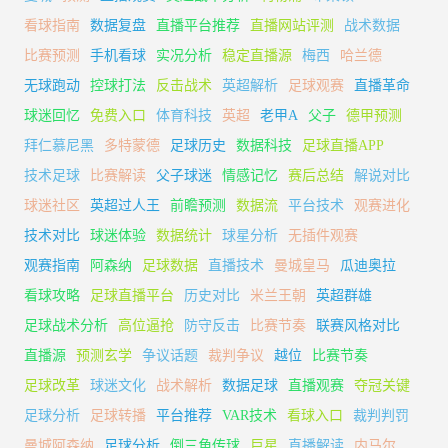
看球指南
数据复盘
直播平台推荐
直播网站评测
战术数据
比赛预测
手机看球
实况分析
稳定直播源
梅西
哈兰德
无球跑动
控球打法
反击战术
英超解析
足球观赛
直播革命
球迷回忆
免费入口
体育科技
英超
老甲A
父子
德甲预测
拜仁慕尼黑
多特蒙德
足球历史
数据科技
足球直播APP
技术足球
比赛解读
父子球迷
情感记忆
赛后总结
解说对比
球迷社区
英超过人王
前瞻预测
数据流
平台技术
观赛进化
技术对比
球迷体验
数据统计
球星分析
无插件观赛
观赛指南
阿森纳
足球数据
直播技术
曼城皇马
瓜迪奥拉
看球攻略
足球直播平台
历史对比
米兰王朝
英超群雄
足球战术分析
高位逼抢
防守反击
比赛节奏
联赛风格对比
直播源
预测玄学
争议话题
裁判争议
越位
比赛节奏
足球改革
球迷文化
战术解析
数据足球
直播观赛
夺冠关键
足球分析
足球转播
平台推荐
VAR技术
看球入口
裁判判罚
曼城阿森纳
足球分析
倒三角传球
巨星
直播解读
内马尔