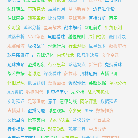
边锋转型
布斯克茨
后腰作用
皇马新赛季
边锋进化论
传球网络
观赛革命
比分预测
足球直播
直播分析
西甲
实时流
延迟分析
皇马战术
战术解析
欧冠前瞻
胜负预测
球迷分析
VAR争议
电脑看球
越位规则
冷门预警
豪门对决
观赛经济
版权战争
球迷行为
行业观察
巨星战术
数据解析
球星降维打击
看球记忆
内切战术
欧冠半决赛
文化变迁
足球策略
盗播现象
行业黑幕
球迷观点
新生代
免费看球
战术数据
老球迷
深夜看球
萨拉赫
贝林厄姆
直播评测
怀旧足球
数据预测
数据面板
资深球迷
英超数据
争冠分析
API数据
数据时代
世界杯历史
AI分析
战术可视化
实时延迟
足球深度
意甲
意甲防线
网站评测
数据延迟
直播对比
盗播问题
球星观察
京多安
国米
数据推演
莫德里奇
德布劳内
皇家马德里
争议分析
平台乱象
行业揭秘
青春记忆
球员跑动
观赛工具
中场分析