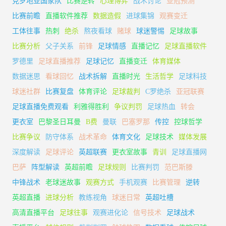
克罗地亚国家队
比赛逆转
心理博弈
战术讨论
亚冠预测
比赛前瞻
直播软件推荐
数据造假
进球集锦
观赛变迁
工体往事
热刺
绝杀
熬夜看球
赌球
球迷警惕
足球故事
比赛分析
父子关系
前锋
足球情感
直播记忆
足球直播软件
罗德里
足球直播推荐
足球记忆
直播变迁
体育媒体
数据迷思
看球回忆
战术拆解
直播时光
生活哲学
足球科技
球迷社群
比赛复盘
体育评论
足球裁判
C罗绝杀
亚冠联赛
足球直播免费观看
利雅得胜利
争议判罚
足球热血
转会
更衣室
巴黎圣日耳曼
B费
曼联
巴塞罗那
传控
控球哲学
比赛争议
防守体系
战术革命
体育文化
足球技术
媒体发展
深度解读
足球评论
英超联赛
更衣室故事
青训
足球直播网
巴萨
阵型解读
英超前瞻
足球规则
比赛判罚
范巴斯滕
中锋战术
老球迷故事
观赛方式
手机观赛
比赛管理
逆转
英超直播
进球分析
教练视角
球迷日常
英超吐槽
高清直播平台
足球往事
观赛进化论
信号技术
足球战术