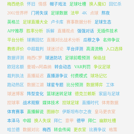
梅西绝杀
怀旧
情感
帽子戏法
足球吐槽
换人魔幻
回忆杀
2002世界杯
门将失误
足球数据
法甲
4K
点球
熬夜
英格兰
足球直播大全
卢卡库
赛事数据分析
足球生态
APP推荐
胜率分析
拆解
直播观点
强强对话
无插件技术
平台分析
球赛回忆
直播对比战术分析
瓜穆之争
名帅争议
教练评价
中超裁判
球迷讨论
平台评测
高清流畅
入口选择
数据评测
梅西C罗
球迷防坑
足球前瞻预测
保级战
欧冠名额
曼城vs阿森纳
转会动态
VAR判罚
争议足球
裁判执法
直播延迟
直播源争议
付费模式
球场记忆
跑动热区
数据江湖
球星专题
比分预测
数据博弈
工体
球迷博客
阵型变化
篮球迷转足球
德克兰赖斯
家庭与足球
控球率
战术观察
媒体技术
控球足球
直播时代
体育数据
体育赛事
直播解说
图赫尔
伊斯坦布尔之夜
皇马更衣室
本泽马
中超
换人失误
拜仁
意甲
德甲
拜仁
幽默吐槽
哈兰德
数据对比
梅西
转会传闻
更衣室
比赛争议
格策