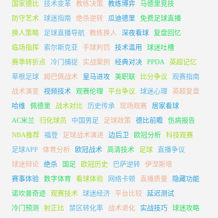
国家德比
技术变革
教练决策
教练博弈
马德里竞技
防守艺术
球迷指南
绝杀逆转
瓜迪德里
免费足球直播
换人策略
足球直播导航
教练换人
深夜看球
复盘回忆
临场指挥
索尔斯克亚
手球判罚
技术滥用
球迷吐槽
赛季转折点
冷门捕捉
实战案例
经典对决
PPDA
英超记忆
草根足球
姆巴佩战术
皇马进攻
美职联
比分争议
观赛指南
战术演变
视频技术
观赛伦理
平台争议
球迷心理
英超复盘
哈维
佩德里
战术对比
历史传承
现场观赛
居家看球
AC米兰
归化球员
中国男足
足球政策
德比前瞻
伤病报告
NBA推荐
福登
足球战术演进
边后卫
欧冠分析
科技观赛
足球APP
体育分析
欧冠战术
高清技术
足球
直播争议
球迷辩论
绝杀
国足
欧冠历史
巴萨逆转
伊涅斯塔
赛事体验
数字体育
看球体验
网络卡顿
直播质量
隐藏功能
诺坎普奇迹
观赛技术
球迷经济
平台比较
延迟测试
冷门预测
射正比
禁区转化率
战术退化
实战技巧
球迷攻略