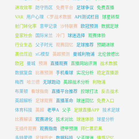
进攻效率
防守热区
免费平台
足球争议
免费直播
VAR
用户心理
C罗战术数据
API测试栏目
球星转型
射门转化率
意甲记录
沙特联赛
欧冠预测
数据足球
皇家社会
国际米兰
冷门
球迷选择
观赛体验
行业生态
父子时光
观赛回忆
足球推荐
预期进球
高位压迫
xG模型
英超预测
曼城利物浦
北伦敦德比
欧冠
曼城
预测
直播观赛
直播网站评测
战术数据
数据复盘
比赛预测
手机看球
实况分析
稳定直播源
梅西
哈兰德
无球跑动
英超战术分析
利物浦
布莱顿
看球指南
直播平台推荐
控球打法
反击战术
英超解析
足球观赛
直播革命
球迷回忆
免费入口
体育科技
英超
老甲A
父子
足球直播APP
技术足球
比赛解读
观赛进化
技术对比
球迷体验
球星分析
无插件观赛
观赛指南
德甲预测
拜仁慕尼黑
多特蒙德
足球历史
数据科技
父子球迷
情感记忆