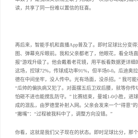
读，共享了同一份难以置信的狂喜。
再后来，智能手机和直播App普及了。即时足球比分变
图、弹幕充斥眼前。我和父亲都老了，他眼花，看全场直
报”游戏升级了。他会戴着老花镜，用平板看数据更详细
这场，控球72%，传球成功率91%，但半场0-0。瓜迪
德在中间坐牢，没人传中。光有场面，没杀招。” 我可
“瓜帅的偏执病又犯了。对面摆五后卫双后腰，就等你传
怕砸不进也能搅乱防守。” 比赛结束，曼城1-0小胜，
成的混乱，由罗德里补射入网。父亲会发来一个“得意”的
“撇嘴”：“过程被我料中了，调整方向没错。”
你看，这就是我们父子现在的状态。即时足球比分，那