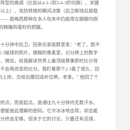
微调（比如从4-3-3到3-4-3的切换）、关键
里以上）、攻防转换的瞬间决策（后卫断球后是稳
作——是梅西那种在多人包夹中仍能用左脚脚内侧
的精确到毫秒的把握。
十分钟中后卫。回来在家庭群里发：“老了，跑不
2-3输球的照片，模糊的像素里，记分牌上的数字
信、微信，给我解读世界上最顶级赛事即时比分背
不会再改变的比分。我盯着那个2-3看了很久，回
别上抢，交给后腰回追补位啊，老爹。” 他回了个
的终点，而是起点。是通往九十分钟内无数汗水、
言便能彼此理解的密码。它冷冰冰地出现，却总能
比分终会定格，但关于它的讨论，只要还有足球，