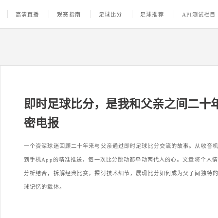
高清直播
观赛指南
足球比分
足球推荐
API测试栏目
即时足球比分，是我和父亲之间二十
密电报
一个资深球迷回顾二十年来与父亲通过即时足球比分交流的故事。从收音
到手机App的精准推送，每一次比分跳动都牵动两代人的心。文章将个人
分析结合，拆解经典比赛，探讨技术细节，展现比分如何成为父子间独特
球记忆的载体。