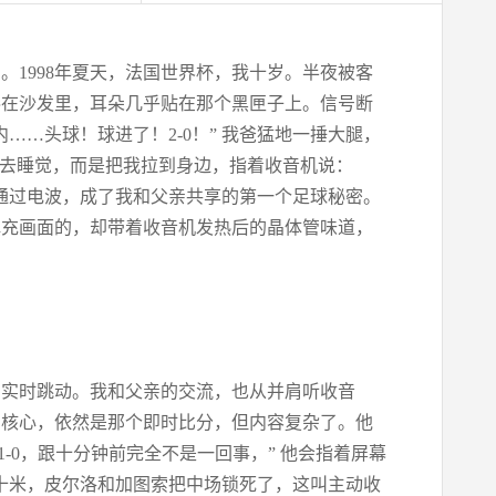
1998年夏天，法国世界杯，我十岁。半夜被客
蜷在沙发里，耳朵几乎贴在那个黑匣子上。信号断
……头球！球进了！2-0！” 我爸猛地一捶大腿，
回去睡觉，而是把我拉到身边，指着收音机说：
0，通过电波，成了我和父亲共享的第一个足球秘密。
填充画面的，却带着收音机发热后的晶体管味道，
，实时跳动。我和父亲的交流，也从并肩听收音
的核心，依然是那个即时比分，但内容复杂了。他
1-0，跟十分钟前完全不是一回事，” 他会指着屏幕
十米，皮尔洛和加图索把中场锁死了，这叫主动收