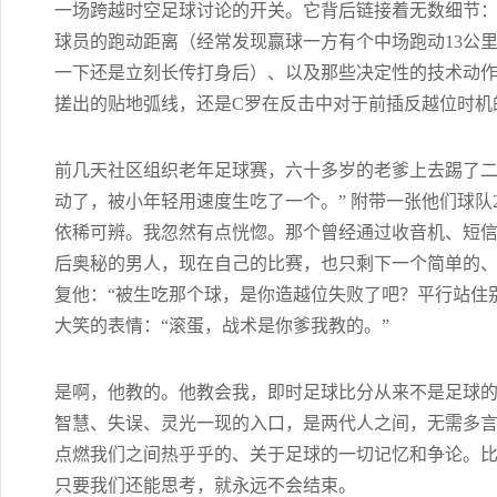
一场跨越时空足球讨论的开关。它背后链接着无数细节：阵型的
球员的跑动距离（经常发现赢球一方有个中场跑动13公
一下还是立刻长传打身后）、以及那些决定性的技术动
搓出的贴地弧线，还是C罗在反击中对于前插反越位时机
前几天社区组织老年足球赛，六十多岁的老爹上去踢了二
动了，被小年轻用速度生吃了一个。” 附带一张他们球队
依稀可辨。我忽然有点恍惚。那个曾经通过收音机、短
后奥秘的男人，现在自己的比赛，也只剩下一个简单的、
复他：“被生吃那个球，是你造越位失败了吧？平行站住
大笑的表情：“滚蛋，战术是你爹我教的。”
是啊，他教的。他教会我，即时足球比分从来不是足球
智慧、失误、灵光一现的入口，是两代人之间，无需多
点燃我们之间热乎乎的、关于足球的一切记忆和争论。
只要我们还能思考，就永远不会结束。