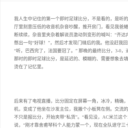
我人生中记住的第一个即时足球比分，不是看的，是听的。
厅里刻意压低的收音机杂音吵醒，推开房门，看见我爸
断续续，杂音里夹杂着解说员激动到变形的喊叫：“齐达内
憋出一句“好球！”，然后才发现门缝后的我。他没赶我
“听，巴西完了，法国要冠了。” 那晚的最终比分，3-
那时的即时足球比分，是延迟的、模糊的、需要想象去
烫在了记忆里。
后来有了电视直播，比分固定在屏幕一角，冰冷，精确
机，变成了他坐在沙发主位，我搬个小板凳在侧。交流
不只是报比分，开始夹带“私货”。“看见没，AC米兰这个
说，“刚才靠舍甫琴科个人能力蒙一个，现在全队退守三