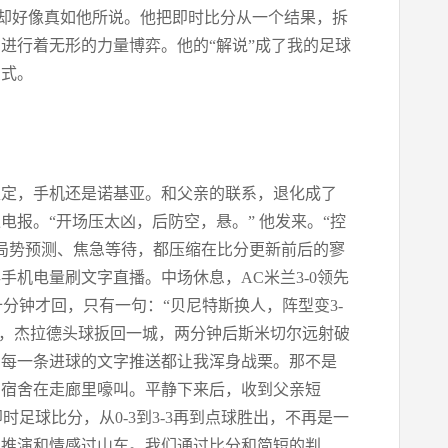
面却好像真如他所说。他把即时比分从一个结果，拆
进行着无形的力量博弈。他的“解说”成了我的足球
方式。
稳定，手机还是诺基亚。和父亲的联系，退化成了
报。“开场压太凶，后防空，悬。” 他发来。“控
、局势预测、焦急等待，都压缩在比分更新前后的寥
手机电量刷文字直播。中场休息，AC米兰3-0领先
十分钟才回，只有一句：“贝尼特斯换人，阵型变3-
半场，杰拉德头球扳回一城，两分钟后斯米切尔远射破
，每一条进球的文字推送都让我浑身战栗。那不是
出宿舍在走廊里嚎叫。平静下来后，收到父亲短
时足球比分，从0-3到3-3再到点球胜出，不再是一
术推演和情感过山车。我们通过比分和简短的判