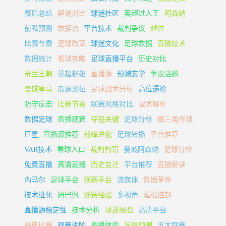
赛后总结
解说对比
球迷社区
英超过人王
阿森纳
前瞻预测
数据流
平台技术
裁判争议
越位
比赛节奏
足球改革
球迷文化
足球数据
直播技术
数据统计
看球攻略
足球直播平台
历史对比
米兰王朝
英超群雄
直播源
预测玄学
争议话题
曼城皇马
瓜迪奥拉
足球战术分析
高位逼抢
防守反击
比赛节奏
联赛风格对比
战术解析
数据足球
直播观赛
夺冠关键
足球分析
倒三角传球
巨星
直播源推荐
前锋进化
足球转播
平台推荐
VAR技术
看球入口
裁判判罚
曼城阿森纳
足球分析
免费直播
高清直播
历史变迁
平台推荐
直播解读
内马尔
足球平台
观赛平台
流媒体
数据革命
技术进化
姆巴佩
观赛经验
多视角
延迟控制
直播源稳定性
技术分析
球迷经验
高清平台
经典比赛
观赛进阶
直播体验
足球预测
五大联赛