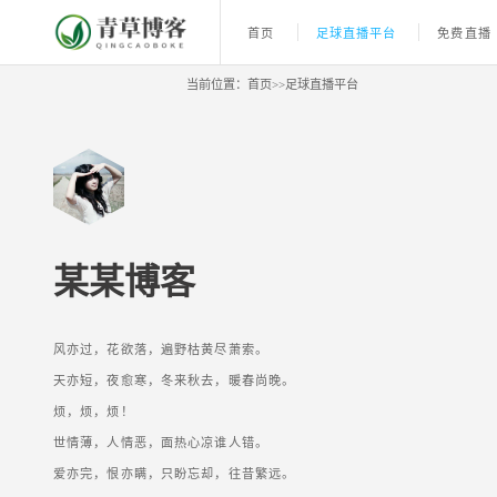
首页
足球直播平台
免费直播
当前位置：
首页
>>
足球直播平台
某某博客
风亦过，花欲落，遍野枯黄尽萧索。
天亦短，夜愈寒，冬来秋去，暖春尚晚。
烦，烦，烦！
世情薄，人情恶，面热心凉谁人错。
爱亦完，恨亦瞒，只盼忘却，往昔繁远。