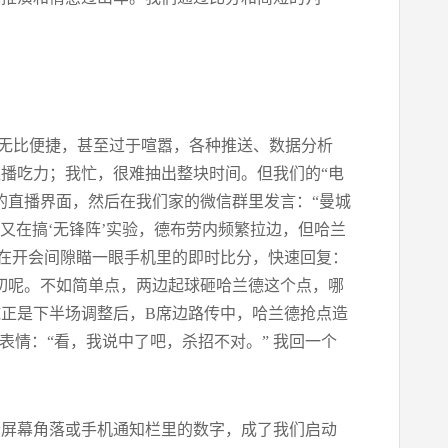
得无比便捷，甚至过于喧嚣，各种推送、数据分析
播吃力；我忙，很难抽出整块时间。但我们的“电
的直播界面，然后在我们家的微信群里发言：“曼城
奥拉又在搞‘无锋阵’实验，德布劳内频繁拉边，但哈兰
能在开会间隙瞄一眼手机里的即时比分，快速回复：
切呢。不如简单点，两边起球砸哈兰德这个点，哪
进球正是下半场调整后，B席边路传中，哈兰德抢点造
表情：“看，我说中了吧，杀招不对。” 我回一个
个屏幕角落或手机通知栏里的数字，成了我们启动