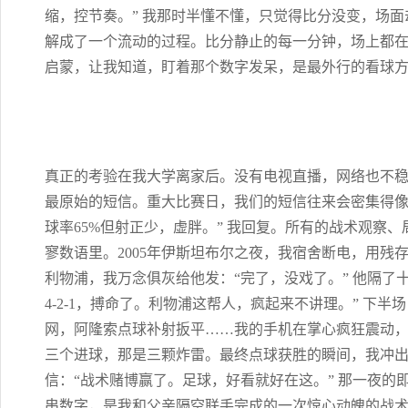
缩，控节奏。” 我那时半懂不懂，只觉得比分没变，场
解成了一个流动的过程。比分静止的每一分钟，场上都在
启蒙，让我知道，盯着那个数字发呆，是最外行的看球
真正的考验在我大学离家后。没有电视直播，网络也不
最原始的短信。重大比赛日，我们的短信往来会密集得像电
球率65%但射正少，虚胖。” 我回复。所有的战术观察
寥数语里。2005年伊斯坦布尔之夜，我宿舍断电，用残存
利物浦，我万念俱灰给他发：“完了，没戏了。” 他隔了
4-2-1，搏命了。利物浦这帮人，疯起来不讲理。” 下
网，阿隆索点球补射扳平……我的手机在掌心疯狂震动
三个进球，那是三颗炸雷。最终点球获胜的瞬间，我冲
信：“战术赌博赢了。足球，好看就好在这。” 那一夜的即
串数字，是我和父亲隔空联手完成的一次惊心动魄的战