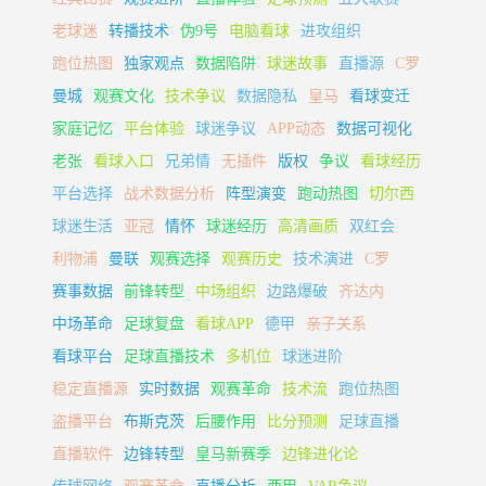
老球迷
转播技术
伪9号
电脑看球
进攻组织
跑位热图
独家观点
数据陷阱
球迷故事
直播源
C罗
曼城
观赛文化
技术争议
数据隐私
皇马
看球变迁
家庭记忆
平台体验
球迷争议
APP动态
数据可视化
老张
看球入口
兄弟情
无插件
版权
争议
看球经历
平台选择
战术数据分析
阵型演变
跑动热图
切尔西
球迷生活
亚冠
情怀
球迷经历
高清画质
双红会
利物浦
曼联
观赛选择
观赛历史
技术演进
C罗
赛事数据
前锋转型
中场组织
边路爆破
齐达内
中场革命
足球复盘
看球APP
德甲
亲子关系
看球平台
足球直播技术
多机位
球迷进阶
稳定直播源
实时数据
观赛革命
技术流
跑位热图
盗播平台
布斯克茨
后腰作用
比分预测
足球直播
直播软件
边锋转型
皇马新赛季
边锋进化论