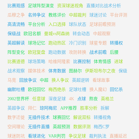
比赛观感
足球阵型演变
资深球迷视角
直播对比战术分析
瓜穆之争
名帅争议
教练评价
中超裁判
球迷讨论
平台评测
高清流畅
平台分析
入口选择
球队状态
足球前瞻预测
保级战
欧冠名额
曼城vs阿森纳
转会动态
中超观察
英超解读
球场记忆
跑动热区
冷门识别
球星专题
转播权
阵型变化
欧冠复盘
跑动数据
攻防转换
战术前瞻
后腰
比赛道德
球场策略
哈维阿隆索
比赛控制
体育情感
进球
战术观察
媒体技术
体育数据
图赫尔
伊斯坦布尔之夜
保级
马竞
回放争议
中超
换人争议
英超逆转
看球故事
幽默吐槽
欧冠回忆
梅西绝杀
足球吐槽
换人魔幻
回忆杀
2002世界杯
任意球
深夜足球
4K
点球
熬夜
英格兰
英超争议
拜仁
琼阿梅尼
APP推荐
胜率分析
拆解
数字迁徙
无插件技术
球赛回忆
解说双标
转播视角
空间理论
无插件直播
英超预测
数据评测
梅西C罗
球迷防坑
看球进化
VAR判罚
争议足球
裁判执法
直播延迟