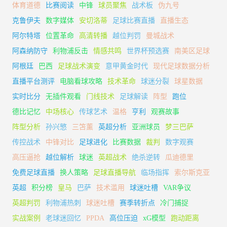
体育道德
比赛阅读
中锋
球员聚焦
战术板
伪九号
克鲁伊夫
数字媒体
安切洛蒂
足球比赛直播
直播生态
阿尔特塔
位置革命
高清转播
越位判罚
曼城战术
阿森纳防守
利物浦反击
情感共鸣
世界杯预选赛
南美区足球
阿根廷
巴西
足球战术演变
意甲黄金时代
现代足球数据分析
直播平台测评
电脑看球攻略
技术革命
球迷分裂
球星数据
实时比分
无插件观看
门线技术
足球解读
阵型
跑位
德比记忆
中场核心
传球艺术
温格
亨利
观赛故事
阵型分析
孙兴慜
三笘薰
英超分析
亚洲球员
梦三巴萨
传控战术
中锋对比
足球进化
比赛数据
裁判
数字观赛
高压逼抢
越位解析
球迷
英超战术
绝杀逆转
瓜迪德里
免费足球直播
换人策略
足球直播导航
临场指挥
索尔斯克亚
英超
积分榜
皇马
巴萨
技术滥用
球迷吐槽
VAR争议
英超判罚
利物浦热刺
球迷吐槽
赛季转折点
冷门捕捉
实战案例
老球迷回忆
PPDA
高位压迫
xG模型
跑动距离