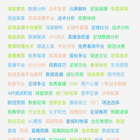
球星聚焦
数据分析
战术复盘
比赛解析
足球直播
深度阅读
球迷故事
高清直播平台
战术分析
观赛体验
足球直播平台推荐
深度解析
无插件直播
足球比分
战术分析
球迷视角
数据解读
API测试
直播源质量
足球数据分析
赛事转播技术
球迷工具
平台评测
免费看球平台
欧冠决赛
直播推荐
免费看球
高清直播
版权争议
球迷文化
足球战术
直播平台
比分分析
观赛技巧
足球文化
看球体验
生活感悟
足球直播平台推荐
数据直播
球队阵型
进攻效率
防守热区
免费平台
足球争议
免费直播
VAR
用户心理
C罗战术数据
API测试栏目
球星转型
射门转化率
意甲记录
沙特联赛
欧冠预测
数据足球
皇家社会
国际米兰
冷门
球迷选择
观赛体验
行业生态
父子时光
观赛回忆
足球推荐
预期进球
高位压迫
xG模型
英超预测
曼城利物浦
北伦敦德比
欧冠
曼城
预测
直播观赛
直播网站评测
战术数据
数据复盘