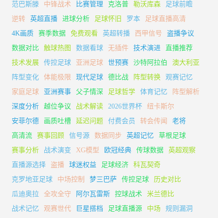
范巴斯滕
中锋战术
比赛管理
克洛普
勒沃库森
足球前瞻
逆转
英超直播
进球分析
足球怀旧
罗本
足球直播高清
4K画质
赛季数据
免费观看
英超转播
西甲信号
盗播争议
数据对比
触球热图
数据看球
无插件
技术演进
直播推荐
技术发展
传控足球
亚洲足球
世预赛
沙特阿拉伯
澳大利亚
阵型变化
体能极限
现代足球
德比战
阵型转换
观赛记忆
家庭足球
亚洲赛事
父子情深
足球哲学
体育记忆
阵型解析
深度分析
越位争议
战术解读
2026世界杯
纽卡斯尔
安菲尔德
画质吐槽
延迟问题
付费会员
转会传闻
老将
高清流
赛事回顾
信号源
数据同步
英超记忆
草根足球
赛事分析
战术演变
XG模型
欧冠经典
传球数据
英超观察
直播源选择
盗播
球迷权益
足球经济
科瓦契奇
克罗地亚足球
中场控制
梦三巴萨
传控足球
历史对比
瓜迪奥拉
全攻全守
阿尔瓦雷斯
控球战术
米兰德比
战术记忆
观赛世代
巨星搭档
足球直播源
中场
规则漏洞