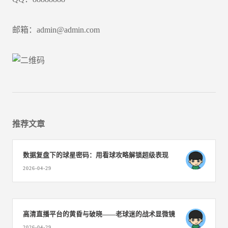
邮箱：admin@admin.com
推荐文章
数据复盘下的球星密码：用看球攻略解锁超级表现
2026-04-29
高清直播平台的黄昏与破晓——老球迷的战术显微镜
2026-04-29