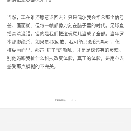
当然，现在谁还愿意退回去？只是偶尔我会怀念那个信号
差、画面糊、但每一帧都像刀刻在脑子里的时代。足球直
播高清没错，错的是我们把这玩意儿当成了全部。当年罗
本那脚绝杀，如果是4K回放，我可能只会说“漂亮”，但
模糊画面里，那声“进了”的嘶吼，才是足球该有的灵魂。
别他妈跟我扯什么科技改变体验，真正的体验，是用心去
感受那点模糊的不完美。
足球直播平台
55