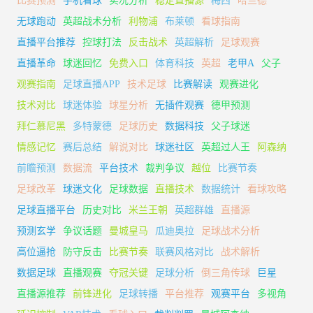
比赛预测
手机看球
实况分析
稳定直播源
梅西
哈兰德
无球跑动
英超战术分析
利物浦
布莱顿
看球指南
直播平台推荐
控球打法
反击战术
英超解析
足球观赛
直播革命
球迷回忆
免费入口
体育科技
英超
老甲A
父子
观赛指南
足球直播APP
技术足球
比赛解读
观赛进化
技术对比
球迷体验
球星分析
无插件观赛
德甲预测
拜仁慕尼黑
多特蒙德
足球历史
数据科技
父子球迷
情感记忆
赛后总结
解说对比
球迷社区
英超过人王
阿森纳
前瞻预测
数据流
平台技术
裁判争议
越位
比赛节奏
足球改革
球迷文化
足球数据
直播技术
数据统计
看球攻略
足球直播平台
历史对比
米兰王朝
英超群雄
直播源
预测玄学
争议话题
曼城皇马
瓜迪奥拉
足球战术分析
高位逼抢
防守反击
比赛节奏
联赛风格对比
战术解析
数据足球
直播观赛
夺冠关键
足球分析
倒三角传球
巨星
直播源推荐
前锋进化
足球转播
平台推荐
观赛平台
多视角