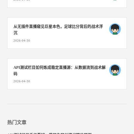
从无插件直播窥见巨星本色，足球比分背后的战术浮
沉
2026-04-30
API测试栏目如何炼成稳定直播源：从数据流到战术解
码
2026-04-30
热门文章