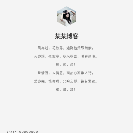
某某博客
风亦过，花欲落，遍野枯黄尽萧索。
天亦短，夜愈寒，冬来秋去，暖春尚晚。
烦，烦，烦！
世情薄，人情恶，面热心凉谁人错。
爱亦完，恨亦瞒，只盼忘却，往昔繁远。
难，难，难！
QQ：88888888