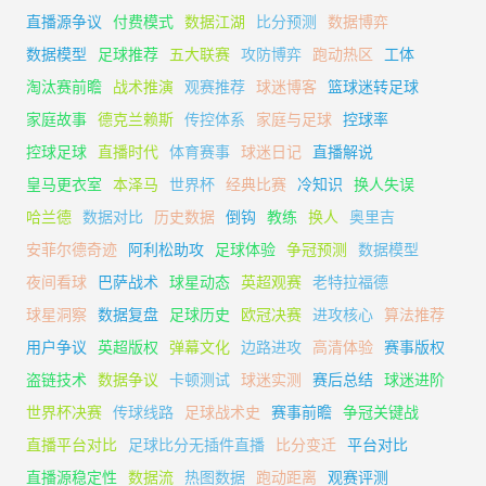
直播源争议
付费模式
数据江湖
比分预测
数据博弈
数据模型
足球推荐
五大联赛
攻防博弈
跑动热区
工体
淘汰赛前瞻
战术推演
观赛推荐
球迷博客
篮球迷转足球
家庭故事
德克兰赖斯
传控体系
家庭与足球
控球率
控球足球
直播时代
体育赛事
球迷日记
直播解说
皇马更衣室
本泽马
世界杯
经典比赛
冷知识
换人失误
哈兰德
数据对比
历史数据
倒钩
教练
换人
奥里吉
安菲尔德奇迹
阿利松助攻
足球体验
争冠预测
数据模型
夜间看球
巴萨战术
球星动态
英超观赛
老特拉福德
球星洞察
数据复盘
足球历史
欧冠决赛
进攻核心
算法推荐
用户争议
英超版权
弹幕文化
边路进攻
高清体验
赛事版权
盗链技术
数据争议
卡顿测试
球迷实测
赛后总结
球迷进阶
世界杯决赛
传球线路
足球战术史
赛事前瞻
争冠关键战
直播平台对比
足球比分无插件直播
比分变迁
平台对比
直播源稳定性
数据流
热图数据
跑动距离
观赛评测