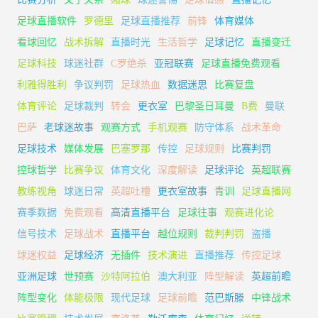
足球直播软件
罗德里
足球直播推荐
前锋
体育媒体
看球回忆
战术拆解
直播时光
生活哲学
足球记忆
直播变迁
足球科技
球迷社群
C罗绝杀
亚冠联赛
足球直播免费观看
利雅得胜利
争议判罚
足球热血
数据迷思
比赛复盘
体育评论
足球裁判
转会
更衣室
巴黎圣日耳曼
B费
曼联
巴萨
老球迷故事
观赛方式
手机观赛
防守体系
战术革命
足球技术
媒体发展
巴塞罗那
传控
足球规则
比赛判罚
控球哲学
比赛争议
体育文化
深度解读
足球评论
英超联赛
教练视角
球迷日常
英超吐槽
更衣室故事
青训
足球直播网
赛季数据
免费观看
高清直播平台
足球往事
观赛进化论
信号技术
足球战术
直播平台
越位规则
裁判判罚
盗播
球迷权益
足球经济
无插件
技术演进
直播推荐
传控足球
亚洲足球
世预赛
沙特阿拉伯
澳大利亚
阵型解读
英超前瞻
阵型变化
体能极限
现代足球
足球前瞻
范巴斯滕
中锋战术