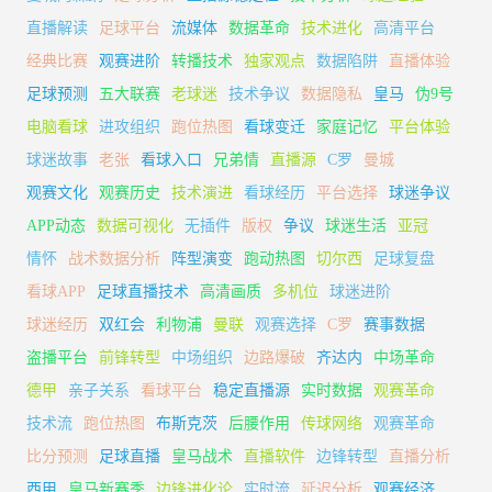
直播解读
足球平台
流媒体
数据革命
技术进化
高清平台
经典比赛
观赛进阶
转播技术
独家观点
数据陷阱
直播体验
足球预测
五大联赛
老球迷
技术争议
数据隐私
皇马
伪9号
电脑看球
进攻组织
跑位热图
看球变迁
家庭记忆
平台体验
球迷故事
老张
看球入口
兄弟情
直播源
C罗
曼城
观赛文化
观赛历史
技术演进
看球经历
平台选择
球迷争议
APP动态
数据可视化
无插件
版权
争议
球迷生活
亚冠
情怀
战术数据分析
阵型演变
跑动热图
切尔西
足球复盘
看球APP
足球直播技术
高清画质
多机位
球迷进阶
球迷经历
双红会
利物浦
曼联
观赛选择
C罗
赛事数据
盗播平台
前锋转型
中场组织
边路爆破
齐达内
中场革命
德甲
亲子关系
看球平台
稳定直播源
实时数据
观赛革命
技术流
跑位热图
布斯克茨
后腰作用
传球网络
观赛革命
比分预测
足球直播
皇马战术
直播软件
边锋转型
直播分析
西甲
皇马新赛季
边锋进化论
实时流
延迟分析
观赛经济