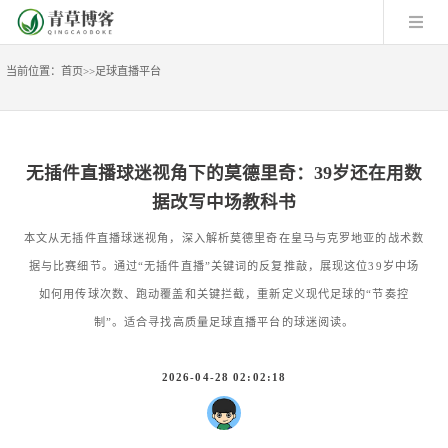
当前位置：
首页
>>
足球直播平台
无插件直播球迷视角下的莫德里奇：39岁还在用数
据改写中场教科书
本文从无插件直播球迷视角，深入解析莫德里奇在皇马与克罗地亚的战术数
据与比赛细节。通过“无插件直播”关键词的反复推敲，展现这位39岁中场
如何用传球次数、跑动覆盖和关键拦截，重新定义现代足球的“节奏控
制”。适合寻找高质量足球直播平台的球迷阅读。
2026-04-28 02:02:18