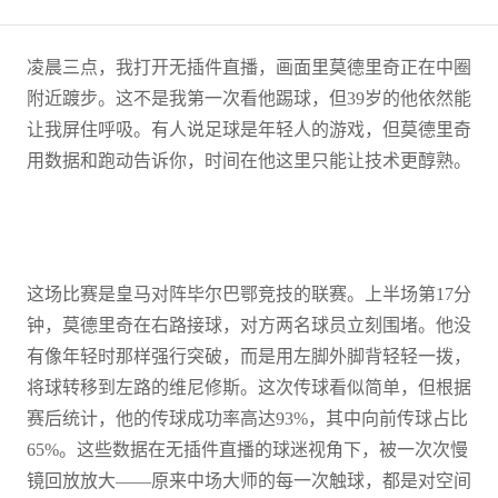
凌晨三点，我打开无插件直播，画面里莫德里奇正在中圈
附近踱步。这不是我第一次看他踢球，但39岁的他依然能
让我屏住呼吸。有人说足球是年轻人的游戏，但莫德里奇
用数据和跑动告诉你，时间在他这里只能让技术更醇熟。
这场比赛是皇马对阵毕尔巴鄂竞技的联赛。上半场第17分
钟，莫德里奇在右路接球，对方两名球员立刻围堵。他没
有像年轻时那样强行突破，而是用左脚外脚背轻轻一拨，
将球转移到左路的维尼修斯。这次传球看似简单，但根据
赛后统计，他的传球成功率高达93%，其中向前传球占比
65%。这些数据在无插件直播的球迷视角下，被一次次慢
镜回放放大——原来中场大师的每一次触球，都是对空间