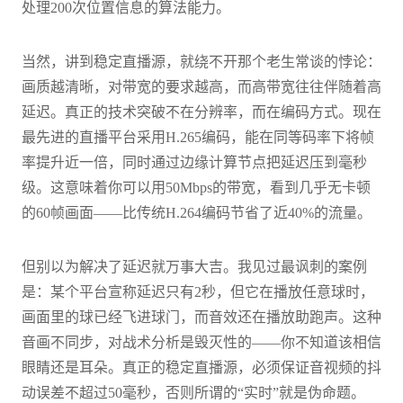
处理200次位置信息的算法能力。
当然，讲到稳定直播源，就绕不开那个老生常谈的悖论：
画质越清晰，对带宽的要求越高，而高带宽往往伴随着高
延迟。真正的技术突破不在分辨率，而在编码方式。现在
最先进的直播平台采用H.265编码，能在同等码率下将帧
率提升近一倍，同时通过边缘计算节点把延迟压到毫秒
级。这意味着你可以用50Mbps的带宽，看到几乎无卡顿
的60帧画面——比传统H.264编码节省了近40%的流量。
但别以为解决了延迟就万事大吉。我见过最讽刺的案例
是：某个平台宣称延迟只有2秒，但它在播放任意球时，
画面里的球已经飞进球门，而音效还在播放助跑声。这种
音画不同步，对战术分析是毁灭性的——你不知道该相信
眼睛还是耳朵。真正的稳定直播源，必须保证音视频的抖
动误差不超过50毫秒，否则所谓的“实时”就是伪命题。