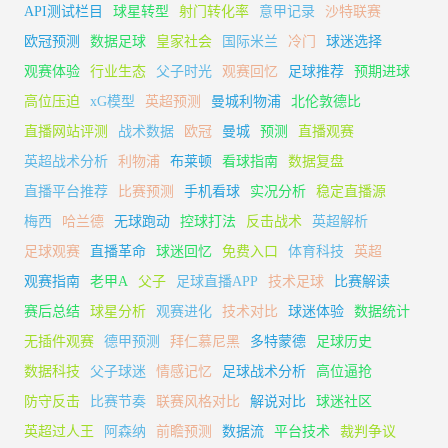
API测试栏目
球星转型
射门转化率
意甲记录
沙特联赛
欧冠预测
数据足球
皇家社会
国际米兰
冷门
球迷选择
观赛体验
行业生态
父子时光
观赛回忆
足球推荐
预期进球
高位压迫
xG模型
英超预测
曼城利物浦
北伦敦德比
直播网站评测
战术数据
欧冠
曼城
预测
直播观赛
英超战术分析
利物浦
布莱顿
看球指南
数据复盘
直播平台推荐
比赛预测
手机看球
实况分析
稳定直播源
梅西
哈兰德
无球跑动
控球打法
反击战术
英超解析
足球观赛
直播革命
球迷回忆
免费入口
体育科技
英超
观赛指南
老甲A
父子
足球直播APP
技术足球
比赛解读
赛后总结
球星分析
观赛进化
技术对比
球迷体验
数据统计
无插件观赛
德甲预测
拜仁慕尼黑
多特蒙德
足球历史
数据科技
父子球迷
情感记忆
足球战术分析
高位逼抢
防守反击
比赛节奏
联赛风格对比
解说对比
球迷社区
英超过人王
阿森纳
前瞻预测
数据流
平台技术
裁判争议