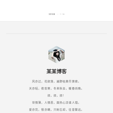
免费直播
56
某某博客
风亦过，花欲落，遍野枯黄尽萧索。
天亦短，夜愈寒，冬来秋去，暖春尚晚。
烦，烦，烦！
世情薄，人情恶，面热心凉谁人错。
爱亦完，恨亦瞒，只盼忘却，往昔繁远。