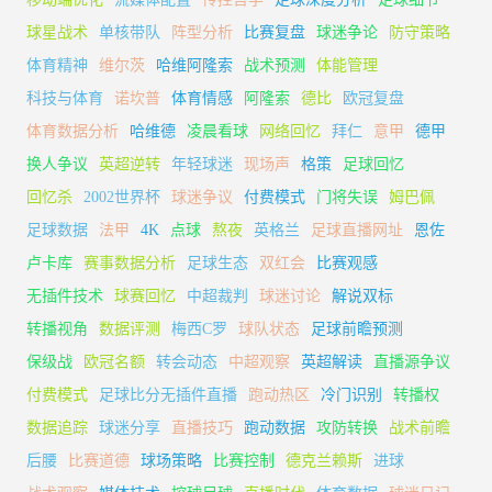
球星战术
单核带队
阵型分析
比赛复盘
球迷争论
防守策略
体育精神
维尔茨
哈维阿隆索
战术预测
体能管理
科技与体育
诺坎普
体育情感
阿隆索
德比
欧冠复盘
体育数据分析
哈维德
凌晨看球
网络回忆
拜仁
意甲
德甲
换人争议
英超逆转
年轻球迷
现场声
格策
足球回忆
回忆杀
2002世界杯
球迷争议
付费模式
门将失误
姆巴佩
足球数据
法甲
4K
点球
熬夜
英格兰
足球直播网址
恩佐
卢卡库
赛事数据分析
足球生态
双红会
比赛观感
无插件技术
球赛回忆
中超裁判
球迷讨论
解说双标
转播视角
数据评测
梅西C罗
球队状态
足球前瞻预测
保级战
欧冠名额
转会动态
中超观察
英超解读
直播源争议
付费模式
足球比分无插件直播
跑动热区
冷门识别
转播权
数据追踪
球迷分享
直播技巧
跑动数据
攻防转换
战术前瞻
后腰
比赛道德
球场策略
比赛控制
德克兰赖斯
进球