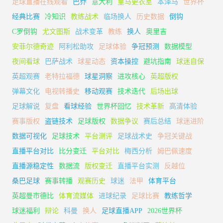
足球直播在线观看
巴乔
意大利
皇马更衣室
本泽马
世界杯
经典比赛
冷知识
教练战术
临场换人
历史数据
倒钩
C罗倒钩
尤文图斯
战术变革
教练
换人
奥里吉
安菲尔德奇迹
阿利松助攻
足球体验
争冠预测
数据模型
夜间看球
巴萨战术
球星动态
资本操控
避坑指南
球迷自保
英超观赛
老特拉福德
球星洞察
进攻核心
英超版权
弹幕文化
电视转播史
移动观赛
技术迭代
后场出球
足球解说
复盘
看球经验
世界杯回忆
技术革新
高清体验
赛事版权
盗链技术
足球版权
数据争议
赛后总结
球迷进阶
数据可视化
足球技术
平台测评
足球战术史
争冠关键战
直播平台对比
比分变迁
平台对比
梅西分析
姆巴佩速度
直播源稳定性
数据流
版权变迁
直播平台实测
反越位
桑巴足球
赛事转播
观赛历史
球迷
法甲
体育平台
英超曼市德比
体育流媒体
进球纪录
足球比赛
教练哲学
球迷福利
辩论
科曼
换人
足球直播APP
2026世界杯