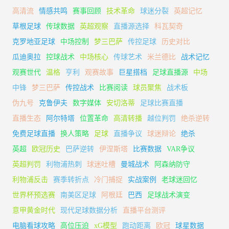
高清流
情感共鸣
赛事回顾
技术革命
球迷分裂
英超记忆
草根足球
传球数据
英超观察
直播源选择
科瓦契奇
克罗地亚足球
中场控制
梦三巴萨
传控足球
历史对比
瓜迪奥拉
控球战术
中场核心
传球艺术
米兰德比
战术记忆
观赛世代
温格
亨利
观赛故事
巨星搭档
足球直播源
中场
中锋
梦三巴萨
传控战术
比赛阅读
球员聚焦
战术板
伪九号
克鲁伊夫
数字媒体
安切洛蒂
足球比赛直播
直播生态
阿尔特塔
位置革命
高清转播
越位判罚
绝杀逆转
免费足球直播
换人策略
足球
直播争议
球迷辩论
绝杀
英超
欧冠历史
巴萨逆转
伊涅斯塔
比赛数据
VAR争议
英超判罚
利物浦热刺
球迷吐槽
曼城战术
阿森纳防守
利物浦反击
赛季转折点
冷门捕捉
实战案例
老球迷回忆
世界杯预选赛
南美区足球
阿根廷
巴西
足球战术演变
意甲黄金时代
现代足球数据分析
直播平台测评
电脑看球攻略
高位压迫
xG模型
跑动距离
欧冠
球星数据