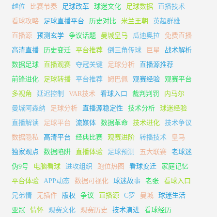
越位
比赛节奏
足球改革
球迷文化
足球数据
直播技术
看球攻略
足球直播平台
历史对比
米兰王朝
英超群雄
直播源
预测玄学
争议话题
曼城皇马
瓜迪奥拉
免费直播
高清直播
历史变迁
平台推荐
倒三角传球
巨星
战术解析
数据足球
直播观赛
夺冠关键
足球分析
直播源推荐
前锋进化
足球转播
平台推荐
姆巴佩
观赛经验
观赛平台
多视角
延迟控制
VAR技术
看球入口
裁判判罚
内马尔
曼城阿森纳
足球分析
直播源稳定性
技术分析
球迷经验
直播解读
足球平台
流媒体
数据革命
技术进化
技术争议
数据隐私
高清平台
经典比赛
观赛进阶
转播技术
皇马
独家观点
数据陷阱
直播体验
足球预测
五大联赛
老球迷
伪9号
电脑看球
进攻组织
跑位热图
看球变迁
家庭记忆
平台体验
APP动态
数据可视化
球迷故事
老张
看球入口
兄弟情
无插件
版权
争议
直播源
C罗
曼城
球迷生活
亚冠
情怀
观赛文化
观赛历史
技术演进
看球经历