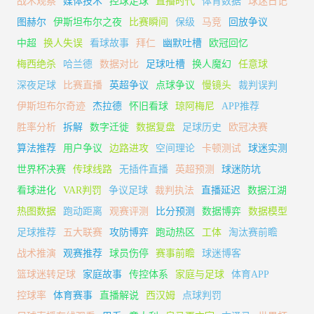
战术观察
媒体技术
控球足球
直播时代
体育数据
球迷日记
图赫尔
伊斯坦布尔之夜
比赛瞬间
保级
马竞
回放争议
中超
换人失误
看球故事
拜仁
幽默吐槽
欧冠回忆
梅西绝杀
哈兰德
数据对比
足球吐槽
换人魔幻
任意球
深夜足球
比赛直播
英超争议
点球争议
慢镜头
裁判误判
伊斯坦布尔奇迹
杰拉德
怀旧看球
琼阿梅尼
APP推荐
胜率分析
拆解
数字迁徙
数据复盘
足球历史
欧冠决赛
算法推荐
用户争议
边路进攻
空间理论
卡顿测试
球迷实测
世界杯决赛
传球线路
无插件直播
英超预测
球迷防坑
看球进化
VAR判罚
争议足球
裁判执法
直播延迟
数据江湖
热图数据
跑动距离
观赛评测
比分预测
数据博弈
数据模型
足球推荐
五大联赛
攻防博弈
跑动热区
工体
淘汰赛前瞻
战术推演
观赛推荐
球员伤停
赛事前瞻
球迷博客
篮球迷转足球
家庭故事
传控体系
家庭与足球
体育APP
控球率
体育赛事
直播解说
西汉姆
点球判罚