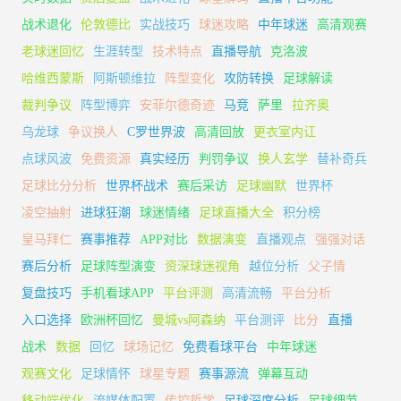
战术退化
伦敦德比
实战技巧
球迷攻略
中年球迷
高清观赛
老球迷回忆
生涯转型
技术特点
直播导航
克洛波
哈维西蒙斯
阿斯顿维拉
阵型变化
攻防转换
足球解读
裁判争议
阵型博弈
安菲尔德奇迹
马竞
萨里
拉齐奥
乌龙球
争议换人
C罗世界波
高清回放
更衣室内讧
点球风波
免费资源
真实经历
判罚争议
换人玄学
替补奇兵
足球比分分析
世界杯战术
赛后采访
足球幽默
世界杯
凌空抽射
进球狂潮
球迷情绪
足球直播大全
积分榜
皇马拜仁
赛事推荐
APP对比
数据演变
直播观点
强强对话
赛后分析
足球阵型演变
资深球迷视角
越位分析
父子情
复盘技巧
手机看球APP
平台评测
高清流畅
平台分析
入口选择
欧洲杯回忆
曼城vs阿森纳
平台测评
比分
直播
战术
数据
回忆
球场记忆
免费看球平台
中年球迷
观赛文化
足球情怀
球星专题
赛事源流
弹幕互动
移动端优化
流媒体配置
传控哲学
足球深度分析
足球细节