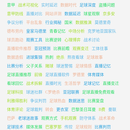
意甲
战术可视化
实时延迟
数据时代
足球深度
盗播问题
意甲防线
直播对比
网站评测
数据延迟
球星观察
京多安
争议分析
平台乱象
行业揭秘
国米
数据推演
莫德里奇
德布劳内
皇家马德里
青春记忆
中场分析
克罗地亚国家队
球员跑动
观赛工具
比赛逆转
心理博弈
战术讨论
直播软件推荐
亚冠预测
比赛前瞻
观赛变迁
工体往事
数据造假
进球集锦
热刺
绝杀
熬夜看球
足球故事
比赛分析
父子关系
赌球
球迷警惕
足球情感
直播记忆
足球直播推荐
前锋
足球直播软件
罗德里
体育媒体
看球回忆
战术拆解
直播时光
生活哲学
足球记忆
直播变迁
足球科技
球迷社群
C罗绝杀
亚冠联赛
足球直播免费观看
利雅得胜利
争议判罚
足球热血
数据迷思
比赛复盘
体育评论
足球裁判
转会
更衣室
巴黎圣日耳曼
B费
曼联
巴萨
老球迷故事
观赛方式
手机观赛
防守体系
战术革命
足球技术
媒体发展
巴塞罗那
传控
足球规则
比赛判罚