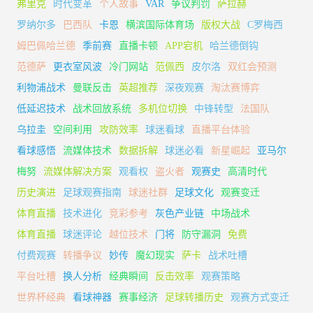
弗里克
时代变革
个人故事
VAR
争议判罚
萨拉赫
罗纳尔多
巴西队
卡恩
横滨国际体育场
版权大战
C罗梅西
姆巴佩哈兰德
季前赛
直播卡顿
APP宕机
哈兰德倒钩
范德萨
更衣室风波
冷门网站
范佩西
皮尔洛
双红会预测
利物浦战术
曼联反击
英超推荐
深夜观赛
淘汰赛博弈
低延迟技术
战术回放系统
多机位切换
中锋转型
法国队
乌拉圭
空间利用
攻防效率
球迷看球
直播平台体验
看球感悟
流媒体技术
数据拆解
球迷必看
新星崛起
亚马尔
梅努
流媒体解决方案
观看权
盗火者
观赛史
高清时代
历史演进
足球观赛指南
球迷社群
足球文化
观赛变迁
体育直播
技术进化
竞彩参考
灰色产业链
中场战术
体育直播
球迷评论
越位技术
门将
防守漏洞
免费
付费观赛
转播争议
妙传
魔幻现实
萨卡
战术吐槽
平台吐槽
换人分析
经典瞬间
反击效率
观赛策略
世界杯经典
看球神器
赛事经济
足球转播历史
观赛方式变迁