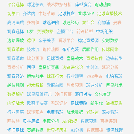
平台选择
球迷争议
战术数据分析
阵型演变
跑动热图
切尔西
齐达内
中场革命
足球复盘
看球APP
足球直播技术
高清画质
多机位
球迷进阶
球迷经历
双红会
利物浦
曼联
观赛选择
C罗
赛事数据
盗播平台
前锋转型
中场组织
边路爆破
德甲
亲子关系
看球平台
稳定直播源
实时数据
观赛革命
技术流
跑位热图
布斯克茨
后腰作用
传球网络
观赛革命
比分预测
足球直播
皇马战术
直播软件
边锋转型
直播分析
西甲
皇马新赛季
边锋进化论
实时流
延迟分析
观赛经济
版权战争
球迷行为
行业观察
VAR争议
电脑看球
越位规则
战术解析
欧冠前瞻
胜负预测
球迷分析
巨星战术
数据解析
球星降维打击
冷门预警
豪门对决
文化变迁
内切战术
欧冠半决赛
看球记忆
足球策略
新生代
盗播现象
行业黑幕
球迷观点
免费看球
战术数据
老球迷
深夜看球
萨拉赫
贝林厄姆
争冠分析
API数据
数据预测
直播评测
怀旧足球
英超数据
世界杯历史
AI分析
数据面板
资深球迷