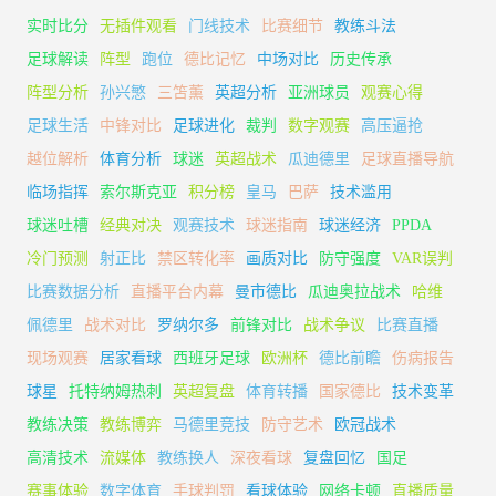
实时比分
无插件观看
门线技术
比赛细节
教练斗法
足球解读
阵型
跑位
德比记忆
中场对比
历史传承
阵型分析
孙兴慜
三笘薰
英超分析
亚洲球员
观赛心得
足球生活
中锋对比
足球进化
裁判
数字观赛
高压逼抢
越位解析
体育分析
球迷
英超战术
瓜迪德里
足球直播导航
临场指挥
索尔斯克亚
积分榜
皇马
巴萨
技术滥用
球迷吐槽
经典对决
观赛技术
球迷指南
球迷经济
PPDA
冷门预测
射正比
禁区转化率
画质对比
防守强度
VAR误判
比赛数据分析
直播平台内幕
曼市德比
瓜迪奥拉战术
哈维
佩德里
战术对比
罗纳尔多
前锋对比
战术争议
比赛直播
现场观赛
居家看球
西班牙足球
欧洲杯
德比前瞻
伤病报告
球星
托特纳姆热刺
英超复盘
体育转播
国家德比
技术变革
教练决策
教练博弈
马德里竞技
防守艺术
欧冠战术
高清技术
流媒体
教练换人
深夜看球
复盘回忆
国足
赛事体验
数字体育
手球判罚
看球体验
网络卡顿
直播质量