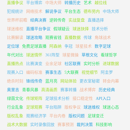
直播争议
平台博弈
中场大师
转播历史
艺术
越位线
犯规统计
网络技术
解说争议
平台生态
德布劳内
中场大师
世界杯前瞻
经典决赛
逆转传奇
实战复盘
直播选择
球迷维权
直播平台争议
假球疑云
球迷抉择
技术分析
比赛解读
球迷攻略
观赛省钱
直播数据
传球
角球战术
定位球
免费足球直播
阿森纳
争冠
球星技术
数字足球
年代对比
球迷情怀
361阵型
球星微操
草根文化
看球哲学
直播热点
比赛演变
业余足球
社区联赛
实时分析
进球数据
观赛入口
编码标准
赛事生态
5大联赛
视觉细节
阿圭罗
绝杀时刻
锋线传奇
蓝月亮
网站体验
更衣室秘密
转会内幕
奥里吉
青春风暴
高清画质
赛事转播
战术博弈
历史经典
绿茵文化
传球矩阵
足球技术分析
接口稳定性
API入口
行业乱象
足球观赛
平台陷阱
版权争议
球迷维权
球迷心态
版权乱象
观赛经济学
平台内卷
版权问题
足球变迁
战术大数据
实时录像回放
赛事预测
裁判决策
科技影响