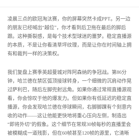
凌晨三点的欧冠淘汰赛，你的屏幕突然卡成PPT。另一边
的朋友已经喊出“越位”，你才看到后卫拖在最后的脚后
跟。这种撕裂感，是每个技术型球迷的噩梦。稳定直播源
的本质，不是让你看清草坪纹理，而是让你在时间轴上拥
有和裁判一样的决策权。
我们复盘上赛季英超曼城对阵阿森纳的争冠战。第86分
钟，哈兰德在禁区弧顶接球转身，一个细微的沉肩动作晃
过萨利巴，随后左脚兜射远角。如果你通过常规直播源观
看，你会惊叹于他的爆发力。但如果你有低延迟的稳定直
播源，你会发现哈兰德在停球瞬间，右脚脚踝有个刻意内
收的动作——这让他能更快地将重心压向左侧，制造出
“即将外切”的假象。这个细节在常规30帧每秒的直播里会
被模糊成一道残影，但在60帧甚至120帧的源里，它清晰