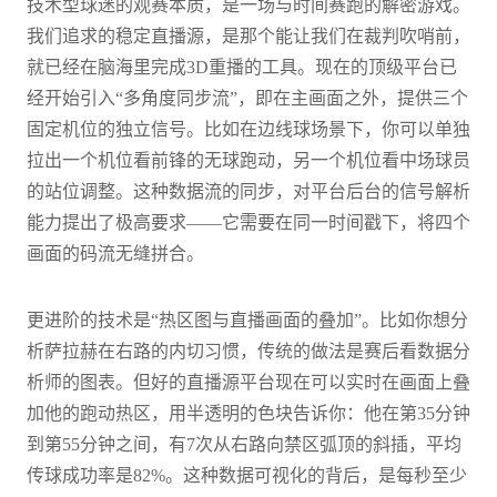
技术型球迷的观赛本质，是一场与时间赛跑的解密游戏。
我们追求的稳定直播源，是那个能让我们在裁判吹哨前，
就已经在脑海里完成3D重播的工具。现在的顶级平台已
经开始引入“多角度同步流”，即在主画面之外，提供三个
固定机位的独立信号。比如在边线球场景下，你可以单独
拉出一个机位看前锋的无球跑动，另一个机位看中场球员
的站位调整。这种数据流的同步，对平台后台的信号解析
能力提出了极高要求——它需要在同一时间戳下，将四个
画面的码流无缝拼合。
更进阶的技术是“热区图与直播画面的叠加”。比如你想分
析萨拉赫在右路的内切习惯，传统的做法是赛后看数据分
析师的图表。但好的直播源平台现在可以实时在画面上叠
加他的跑动热区，用半透明的色块告诉你：他在第35分钟
到第55分钟之间，有7次从右路向禁区弧顶的斜插，平均
传球成功率是82%。这种数据可视化的背后，是每秒至少