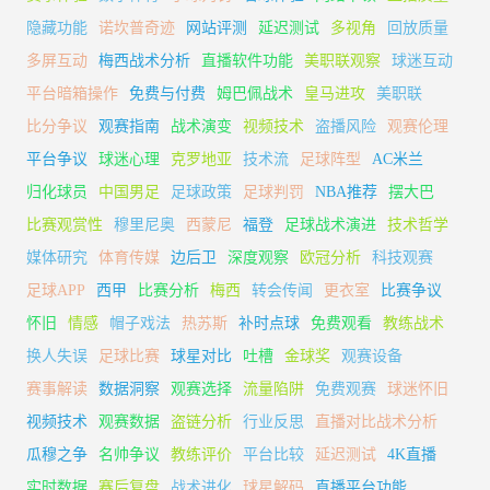
隐藏功能
诺坎普奇迹
网站评测
延迟测试
多视角
回放质量
多屏互动
梅西战术分析
直播软件功能
美职联观察
球迷互动
平台暗箱操作
免费与付费
姆巴佩战术
皇马进攻
美职联
比分争议
观赛指南
战术演变
视频技术
盗播风险
观赛伦理
平台争议
球迷心理
克罗地亚
技术流
足球阵型
AC米兰
归化球员
中国男足
足球政策
足球判罚
NBA推荐
摆大巴
比赛观赏性
穆里尼奥
西蒙尼
福登
足球战术演进
技术哲学
媒体研究
体育传媒
边后卫
深度观察
欧冠分析
科技观赛
足球APP
西甲
比赛分析
梅西
转会传闻
更衣室
比赛争议
怀旧
情感
帽子戏法
热苏斯
补时点球
免费观看
教练战术
换人失误
足球比赛
球星对比
吐槽
金球奖
观赛设备
赛事解读
数据洞察
观赛选择
流量陷阱
免费观赛
球迷怀旧
视频技术
观赛数据
盗链分析
行业反思
直播对比战术分析
瓜穆之争
名帅争议
教练评价
平台比较
延迟测试
4K直播
实时数据
赛后复盘
战术进化
球星解码
直播平台功能