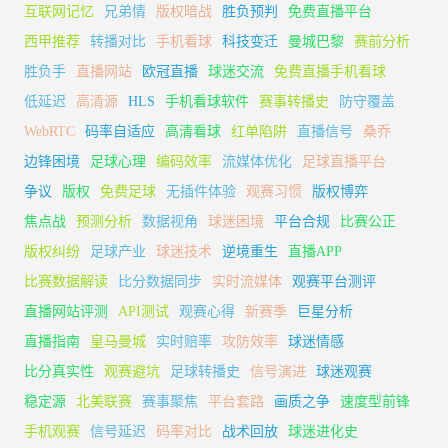
互联网记忆
兄弟情
版权暗战
胜负预判
免费直播平台
西甲推荐
转播对比
手机看球
科技变迁
曼城巴黎
赛前分析
胜负手
直播网站
欧冠直播
球迷交流
免费直播手机看球
低延迟
高清源
HLS
手机看球软件
赛事转播史
防守覆盖
WebRTC
码率自适应
高清看球
红单陷阱
直播信号
桑乔
边锋困境
足球心理
编码效率
流媒体优化
足球直播平台
争议
版权
免费足球
无插件体验
观赛习惯
版权博弈
焦点战
预测分析
数据视角
球迷困境
平台合规
比赛公正
版权纠纷
足球产业
球迷技术
逆境重生
直播APP
比赛数据解读
比分数据同步
实时流媒体
观赛平台测评
直播网站评测
API测试
观赛心得
新赛季
巨星分析
直播指南
皇马曼城
实时赔率
攻防效率
球迷情感
比分真实性
观赛避坑
足球转播史
信号演进
球迷观赛
稳定源
北美联赛
赛事聚焦
平台套路
画质之争
速度型前锋
手机观赛
信号延迟
码率对比
战术回放
球迷进化史