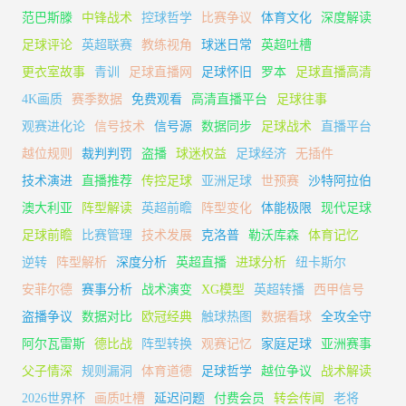
范巴斯滕
中锋战术
控球哲学
比赛争议
体育文化
深度解读
足球评论
英超联赛
教练视角
球迷日常
英超吐槽
更衣室故事
青训
足球直播网
足球怀旧
罗本
足球直播高清
4K画质
赛季数据
免费观看
高清直播平台
足球往事
观赛进化论
信号技术
信号源
数据同步
足球战术
直播平台
越位规则
裁判判罚
盗播
球迷权益
足球经济
无插件
技术演进
直播推荐
传控足球
亚洲足球
世预赛
沙特阿拉伯
澳大利亚
阵型解读
英超前瞻
阵型变化
体能极限
现代足球
足球前瞻
比赛管理
技术发展
克洛普
勒沃库森
体育记忆
逆转
阵型解析
深度分析
英超直播
进球分析
纽卡斯尔
安菲尔德
赛事分析
战术演变
XG模型
英超转播
西甲信号
盗播争议
数据对比
欧冠经典
触球热图
数据看球
全攻全守
阿尔瓦雷斯
德比战
阵型转换
观赛记忆
家庭足球
亚洲赛事
父子情深
规则漏洞
体育道德
足球哲学
越位争议
战术解读
2026世界杯
画质吐槽
延迟问题
付费会员
转会传闻
老将