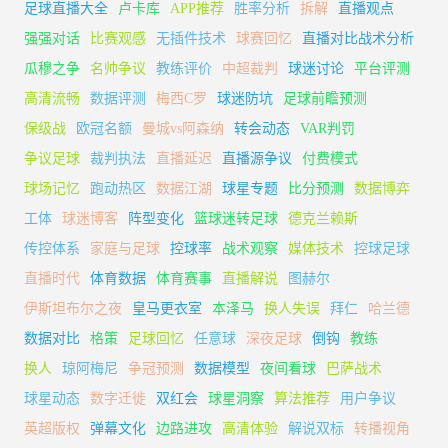
足球直播大全
卢卡库
APP推荐
胜率分析
拆解
直播观点
强强对话
比赛观感
无插件技术
球赛回忆
直播对比战术分析
瓜穆之争
名帅争议
教练评价
中超裁判
球迷讨论
平台评测
高清流畅
数据评测
梅西C罗
球迷防坑
足球前瞻预测
保级战
欧冠名额
曼城vs阿森纳
转会动态
VAR判罚
争议足球
裁判执法
直播延迟
直播源争议
付费模式
球场记忆
跑动热区
数据江湖
球星专题
比分预测
数据博弈
工体
球迷博客
阵型变化
篮球迷转足球
德克兰赖斯
传控体系
家庭与足球
控球率
战术观察
媒体技术
控球足球
直播时代
体育数据
体育赛事
直播解说
图赫尔
伊斯坦布尔之夜
皇马更衣室
本泽马
换人失误
拜仁
哈兰德
数据对比
格策
足球回忆
任意球
深夜足球
倒钩
教练
换人
琼阿梅尼
争冠预测
数据模型
夜间看球
巴萨战术
球星动态
数字迁徙
双红会
球星洞察
算法推荐
用户争议
英超版权
弹幕文化
边路进攻
高清体验
解说双标
转播视角