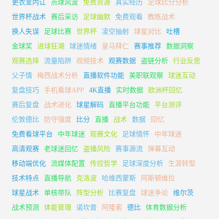
更衣室内讧
点球风波
免费资源
真实经历
足球比分分析
世界杯战术
赛后采访
足球幽默
免费观看
教练战术
换人失误
足球比赛
世界杯
凌空抽射
球星对比
吐槽
金球奖
进球狂潮
球迷情绪
皇马拜仁
赛事推荐
数据洞察
观赛选择
流量陷阱
视频技术
观赛数据
盗链分析
行业反思
父子情
梅西战术分析
直播软件功能
美职联观察
球迷互动
复盘技巧
手机看球APP
4K直播
实时数据
欧洲杯回忆
赛后复盘
战术进化
球星解码
直播平台功能
平台测评
伦敦德比
防守强度
比分
直播
战术
数据
回忆
免费看球平台
中年球迷
观赛文化
足球情怀
中年球迷
高清观赛
老球迷回忆
盗播风险
赛事源流
弹幕互动
移动端优化
流媒体配置
传控哲学
足球深度分析
生涯转型
技术特点
直播导航
克洛波
哈维西蒙斯
阿斯顿维拉
球星战术
单核带队
阵型分析
比赛复盘
球迷争论
维尔茨
战术预测
体能管理
诺坎普
阿隆索
德比
体育数据分析