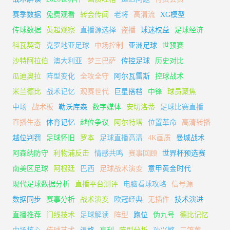
赛季数据
免费观看
转会传闻
老将
高清流
XG模型
传球数据
英超观察
直播源选择
盗播
球迷权益
足球经济
科瓦契奇
克罗地亚足球
中场控制
亚洲足球
世预赛
沙特阿拉伯
澳大利亚
梦三巴萨
传控足球
历史对比
瓜迪奥拉
阵型变化
全攻全守
阿尔瓦雷斯
控球战术
米兰德比
战术记忆
观赛世代
巨星搭档
中锋
球员聚焦
中场
战术板
勒沃库森
数字媒体
安切洛蒂
足球比赛直播
直播生态
体育记忆
越位争议
阿尔特塔
位置革命
高清转播
越位判罚
足球怀旧
罗本
足球直播高清
4K画质
曼城战术
阿森纳防守
利物浦反击
情感共鸣
赛事回顾
世界杯预选赛
南美区足球
阿根廷
巴西
足球战术演变
意甲黄金时代
现代足球数据分析
直播平台测评
电脑看球攻略
信号源
数据同步
赛事分析
战术演变
欧冠经典
无插件
技术演进
直播推荐
门线技术
足球解读
阵型
跑位
伪九号
德比记忆