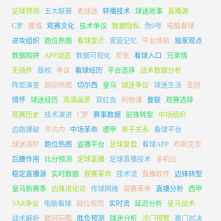
足球预测
五大联赛
老球迷
转播技术
球迷故事
直播源
C罗
曼城
观赛文化
技术争议
数据隐私
伪9号
电脑看球
进攻组织
跑位热图
看球变迁
家庭记忆
平台体验
独家观点
数据陷阱
APP动态
数据可视化
老张
看球入口
兄弟情
无插件
版权
争议
看球经历
平台选择
战术数据分析
阵型演变
跑动热图
切尔西
皇马
球迷争议
球迷生活
亚冠
情怀
球迷经历
高清画质
双红会
利物浦
曼联
观赛选择
观赛历史
技术演进
C罗
赛事数据
前锋转型
中场组织
边路爆破
齐达内
中场革命
德甲
亲子关系
看球平台
球迷进阶
跑位热图
盗播平台
足球复盘
看球APP
布斯克茨
后腰作用
比分预测
足球直播
足球直播技术
多机位
稳定直播源
实时数据
观赛革命
技术流
直播软件
边锋转型
皇马新赛季
边锋进化论
传球网络
观赛革命
直播分析
西甲
VAR争议
电脑看球
越位规则
实时流
延迟分析
皇马战术
战术解析
欧冠前瞻
胜负预测
球迷分析
冷门预警
豪门对决