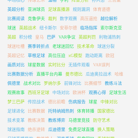
中场核心
传球艺术
温格
亨利
阵型分析
孙兴慜
三笘薰
英超分析
亚洲球员
足球直播源
规则漏洞
体育道德
比赛阅读
克鲁伊夫
裁判
数字观赛
高压逼抢
越位解析
球迷
英超战术
纽卡斯尔
安菲尔德
临场指挥
索尔斯克亚
英超
积分榜
皇马
巴萨
VAR争议
英超判罚
利物浦热刺
球迷吐槽
赛季转折点
老球迷回忆
技术革命
球迷分裂
英超记忆
草根足球
高位压迫
xG模型
跑动距离
欧冠
画质对比
球星数据
实时比分
无插件观看
VAR误判
比赛数据分析
直播平台内幕
曼市德比
瓜迪奥拉战术
哈维
佩德里
战术对比
罗纳尔多
前锋对比
比赛细节
教练斗法
观赛故事
西班牙足球
中场对比
欧洲杯
观赛心得
足球生活
梦三巴萨
传控战术
德比前瞻
伤病报告
球星
中锋对比
足球进化
比赛数据
托特纳姆热刺
体育转播
国家德比
技术变革
教练决策
教练博弈
马德里竞技
防守艺术
球迷指南
绝杀逆转
瓜迪德里
免费足球直播
换人策略