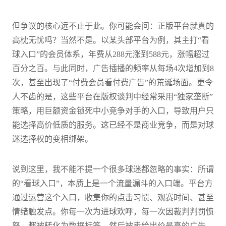
但争议的核心远不止于此。你可能会问：正版平台就真的
高枕无忧吗？当然不是。以某头部平台为例，其主打“看
球入口”的会员体系，年费从288元涨到588元，涨幅超过
百分之百。与此同时，广告插播的频率从每场4次增加到8
次，甚至出现了“付费会员看付费广告”的荒诞场面。更令
人不齿的是，这些平台在版权谈判中经常采用“独家垄断”
策略，用巨额资金锁死中小竞争对手的入口，导致用户只
能选择高价低质的服务。这已经不是商业竞争，而是对球
迷选择权的变相绑架。
说到这里，我不能不提一个很多球迷都忽略的事实：所谓
的“看球入口”，本质上是一个流量漏斗的入口端。平台方
通过运营这个入口，收集你的点击习惯、观赛时间、甚至
情绪触发点。你每一次为进球欢呼，每一次因裁判判罚愤
怒，都被转化为数据标签，然后被卖给出价最高的广告