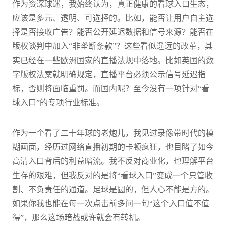
作为资深球迷，我始终认为，真正健康的看球入口生态，
应该是多元、透明、可选择的。比如，能否让用户自主选
择是否接收广告？能否公开延迟数据和信号来源？能否在
版权谈判中加入“非垄断条款”？这些看似遥远的改革，其
实已经在一些欧洲国家的直播法规中落地。比如英国的数
字版权法案就明确规定，直播平台必须公示信号延迟指
标，否则将面临重罚。而国内呢？至今没有一项针对“看
球入口”的专项行业标准。
作为一个看了二十年球的老炮儿，我见过录像带时代的模
糊画面，经历过网络直播初期的卡顿疯狂，也目睹了如今
高清入口背后的利益暗流。我不反对商业化，也理解平台
生存的艰难，但我反对的是将“看球入口”变成一个只管收
割、不负责任的通道。足球是圆的，但人心不能是方的。
如果你我也能在每一次点击前多问一句“这个入口值不值
得”，那么这场暗战或许就会有转机。