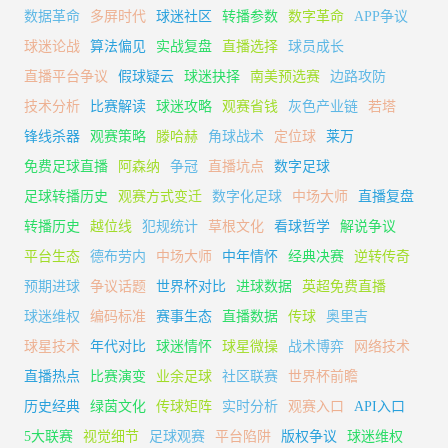
数据革命
多屏时代
球迷社区
转播参数
数字革命
APP争议
球迷论战
算法偏见
实战复盘
直播选择
球员成长
直播平台争议
假球疑云
球迷抉择
南美预选赛
边路攻防
技术分析
比赛解读
球迷攻略
观赛省钱
灰色产业链
若塔
锋线杀器
观赛策略
滕哈赫
角球战术
定位球
莱万
免费足球直播
阿森纳
争冠
直播坑点
数字足球
足球转播历史
观赛方式变迁
数字化足球
中场大师
直播复盘
转播历史
越位线
犯规统计
草根文化
看球哲学
解说争议
平台生态
德布劳内
中场大师
中年情怀
经典决赛
逆转传奇
预期进球
争议话题
世界杯对比
进球数据
英超免费直播
球迷维权
编码标准
赛事生态
直播数据
传球
奥里吉
球星技术
年代对比
球迷情怀
球星微操
战术博弈
网络技术
直播热点
比赛演变
业余足球
社区联赛
世界杯前瞻
历史经典
绿茵文化
传球矩阵
实时分析
观赛入口
API入口
5大联赛
视觉细节
足球观赛
平台陷阱
版权争议
球迷维权