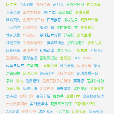
阿圭罗
绝杀时刻
锋线传奇
蓝月亮
更衣室秘密
转会内幕
青春风暴
战术大数据
361阵型
高清画质
赛事转播
胜负预判
免费直播平台
西甲推荐
版权乱象
观赛经济学
平台内卷
网站体验
版权问题
实时录像回放
赛事预测
裁判决策
科技影响
足球技术分析
兄弟情
欧冠直播
球迷交流
手机看球软件
赛事转播史
接口稳定性
行业乱象
版权暗战
高清看球
转播对比
球迷心态
手机看球
科技变迁
直播网站
足球变迁
互联网记忆
低延迟
HLS
WebRTC
码率自适应
红单陷阱
直播信号
预测分析
数据视角
桑乔
边锋困境
足球心理
编码效率
流媒体优化
足球直播平台
争议
版权
免费足球
免费直播手机看球
高清源
无插件体验
观赛习惯
版权纠纷
足球产业
防守覆盖
球迷技术
逆境重生
焦点战
曼城巴黎
赛前分析
胜负手
直播APP
比赛数据解读
比分数据同步
实时流媒体
观赛平台测评
直播网站评测
API测试
观赛心得
球迷困境
平台合规
比赛公正
皇马曼城