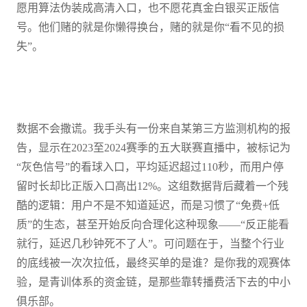
愿用算法伪装成高清入口，也不愿花真金白银买正版信
号。他们赌的就是你懒得换台，赌的就是你“看不见的损
失”。
数据不会撒谎。我手头有一份来自某第三方监测机构的报
告，显示在2023至2024赛季的五大联赛直播中，被标记为
“灰色信号”的看球入口，平均延迟超过110秒，而用户停
留时长却比正版入口高出12%。这组数据背后藏着一个残
酷的逻辑：用户不是不知道延迟，而是习惯了“免费+低
质”的生态，甚至开始反向合理化这种现象——“反正能看
就行，延迟几秒钟死不了人”。可问题在于，当整个行业
的底线被一次次拉低，最终买单的是谁？是你我的观赛体
验，是青训体系的资金链，是那些靠转播费活下去的中小
俱乐部。