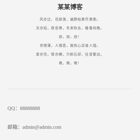
某某博客
风亦过，花欲落，遍野枯黄尽萧索。
天亦短，夜愈寒，冬来秋去，暖春尚晚。
烦，烦，烦！
世情薄，人情恶，面热心凉谁人错。
爱亦完，恨亦瞒，只盼忘却，往昔繁远。
难，难，难！
QQ：88888888
邮箱：admin@admin.com