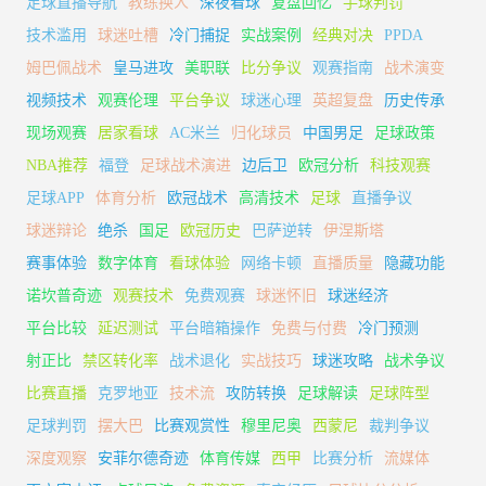
足球直播导航
教练换人
深夜看球
复盘回忆
手球判罚
技术滥用
球迷吐槽
冷门捕捉
实战案例
经典对决
PPDA
姆巴佩战术
皇马进攻
美职联
比分争议
观赛指南
战术演变
视频技术
观赛伦理
平台争议
球迷心理
英超复盘
历史传承
现场观赛
居家看球
AC米兰
归化球员
中国男足
足球政策
NBA推荐
福登
足球战术演进
边后卫
欧冠分析
科技观赛
足球APP
体育分析
欧冠战术
高清技术
足球
直播争议
球迷辩论
绝杀
国足
欧冠历史
巴萨逆转
伊涅斯塔
赛事体验
数字体育
看球体验
网络卡顿
直播质量
隐藏功能
诺坎普奇迹
观赛技术
免费观赛
球迷怀旧
球迷经济
平台比较
延迟测试
平台暗箱操作
免费与付费
冷门预测
射正比
禁区转化率
战术退化
实战技巧
球迷攻略
战术争议
比赛直播
克罗地亚
技术流
攻防转换
足球解读
足球阵型
足球判罚
摆大巴
比赛观赏性
穆里尼奥
西蒙尼
裁判争议
深度观察
安菲尔德奇迹
体育传媒
西甲
比赛分析
流媒体