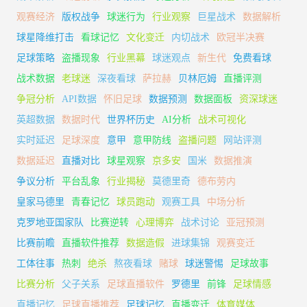
观赛经济
版权战争
球迷行为
行业观察
巨星战术
数据解析
球星降维打击
看球记忆
文化变迁
内切战术
欧冠半决赛
足球策略
盗播现象
行业黑幕
球迷观点
新生代
免费看球
战术数据
老球迷
深夜看球
萨拉赫
贝林厄姆
直播评测
争冠分析
API数据
怀旧足球
数据预测
数据面板
资深球迷
英超数据
数据时代
世界杯历史
AI分析
战术可视化
实时延迟
足球深度
意甲
意甲防线
盗播问题
网站评测
数据延迟
直播对比
球星观察
京多安
国米
数据推演
争议分析
平台乱象
行业揭秘
莫德里奇
德布劳内
皇家马德里
青春记忆
球员跑动
观赛工具
中场分析
克罗地亚国家队
比赛逆转
心理博弈
战术讨论
亚冠预测
比赛前瞻
直播软件推荐
数据造假
进球集锦
观赛变迁
工体往事
热刺
绝杀
熬夜看球
赌球
球迷警惕
足球故事
比赛分析
父子关系
足球直播软件
罗德里
前锋
足球情感
直播记忆
足球直播推荐
足球记忆
直播变迁
体育媒体