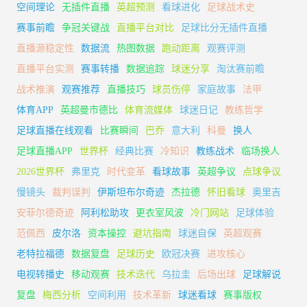
空间理论
无插件直播
英超预测
看球进化
足球战术史
赛事前瞻
争冠关键战
直播平台对比
足球比分无插件直播
直播源稳定性
数据流
热图数据
跑动距离
观赛评测
直播平台实测
赛事转播
数据追踪
球迷分享
淘汰赛前瞻
战术推演
观赛推荐
直播技巧
球员伤停
家庭故事
法甲
体育APP
英超曼市德比
体育流媒体
球迷日记
教练哲学
足球直播在线观看
比赛瞬间
巴乔
意大利
科曼
换人
足球直播APP
世界杯
经典比赛
冷知识
教练战术
临场换人
2026世界杯
弗里克
时代变革
看球故事
英超争议
点球争议
慢镜头
裁判误判
伊斯坦布尔奇迹
杰拉德
怀旧看球
奥里吉
安菲尔德奇迹
阿利松助攻
更衣室风波
冷门网站
足球体验
范佩西
皮尔洛
资本操控
避坑指南
球迷自保
英超观赛
老特拉福德
数据复盘
足球历史
欧冠决赛
进攻核心
电视转播史
移动观赛
技术迭代
乌拉圭
后场出球
足球解说
复盘
梅西分析
空间利用
技术革新
球迷看球
赛事版权