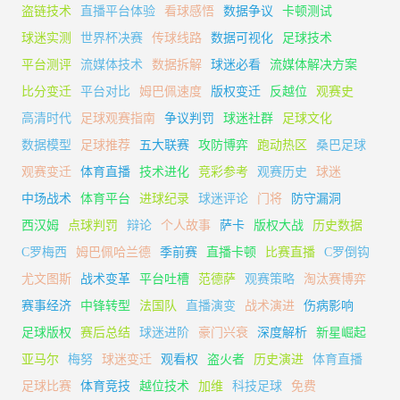
盗链技术
直播平台体验
看球感悟
数据争议
卡顿测试
球迷实测
世界杯决赛
传球线路
数据可视化
足球技术
平台测评
流媒体技术
数据拆解
球迷必看
流媒体解决方案
比分变迁
平台对比
姆巴佩速度
版权变迁
反越位
观赛史
高清时代
足球观赛指南
争议判罚
球迷社群
足球文化
数据模型
足球推荐
五大联赛
攻防博弈
跑动热区
桑巴足球
观赛变迁
体育直播
技术进化
竞彩参考
观赛历史
球迷
中场战术
体育平台
进球纪录
球迷评论
门将
防守漏洞
西汉姆
点球判罚
辩论
个人故事
萨卡
版权大战
历史数据
C罗梅西
姆巴佩哈兰德
季前赛
直播卡顿
比赛直播
C罗倒钩
尤文图斯
战术变革
平台吐槽
范德萨
观赛策略
淘汰赛博弈
赛事经济
中锋转型
法国队
直播演变
战术演进
伤病影响
足球版权
赛后总结
球迷进阶
豪门兴衰
深度解析
新星崛起
亚马尔
梅努
球迷变迁
观看权
盗火者
历史演进
体育直播
足球比赛
体育竞技
越位技术
加维
科技足球
免费