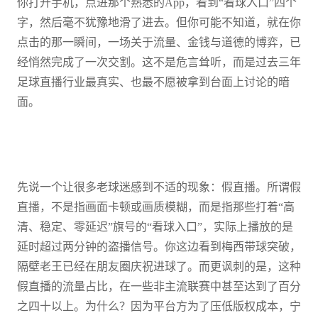
你打开手机，点进那个熟悉的App，看到“看球入口”四个
字，然后毫不犹豫地滑了进去。但你可能不知道，就在你
点击的那一瞬间，一场关于流量、金钱与道德的博弈，已
经悄然完成了一次交割。这不是危言耸听，而是过去三年
足球直播行业最真实、也最不愿被拿到台面上讨论的暗
面。
先说一个让很多老球迷感到不适的现象：假直播。所谓假
直播，不是指画面卡顿或画质模糊，而是指那些打着“高
清、稳定、零延迟”旗号的“看球入口”，实际上播放的是
延时超过两分钟的盗播信号。你这边看到梅西带球突破，
隔壁老王已经在朋友圈庆祝进球了。而更讽刺的是，这种
假直播的流量占比，在一些非主流联赛中甚至达到了百分
之四十以上。为什么？因为平台方为了压低版权成本，宁