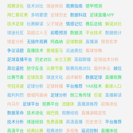
观赛进化
技术对比
球迷体验
观赛指南
德甲预测
拜仁慕尼黑
多特蒙德
足球历史
数据科技
足球直播APP
技术足球
比赛解读
父子球迷
情感记忆
赛后总结
解说对比
球迷社区
英超过人王
前瞻预测
数据流
平台技术
数据统计
球星分析
无插件观赛
阿森纳
足球数据
直播源
预测玄学
争议话题
直播技术
曼城皇马
瓜迪奥拉
看球攻略
足球直播平台
历史对比
米兰王朝
英超群雄
足球战术分析
高位逼抢
防守反击
比赛节奏
联赛风格对比
裁判争议
越位
比赛节奏
足球改革
球迷文化
战术解析
数据足球
直播观赛
夺冠关键
足球分析
足球转播
平台推荐
VAR技术
看球入口
裁判判罚
曼城阿森纳
足球分析
倒三角传球
巨星
直播解读
内马尔
足球平台
观赛平台
流媒体
直播源推荐
前锋进化
数据革命
技术进化
姆巴佩
观赛经验
直播源稳定性
技术分析
球迷经验
免费直播
高清直播
历史变迁
平台推荐
高清平台
经典比赛
观赛进阶
多视角
延迟控制
直播体验