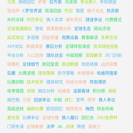
马竞
网络回忆
萨里
拉齐奥
乌龙球
争议换人
年轻球迷
现场声
C罗世界波
高清回放
怀旧
情感
帽子戏法
热苏斯
补时点球
判罚争议
换人玄学
替补奇兵
球迷争议
付费模式
足球直播网址
恩佐
赛事数据分析
足球生态
网站评测
延迟测试
多视角
回放质量
观赛设备
赛事解读
多屏互动
APP对比
数据演变
赛后分析
足球阵型演变
资深球迷视角
平台分析
入口选择
球队状态
中超观察
英超解读
冷门识别
转播权
足球细节
欧冠复盘
跑动数据
攻防转换
战术前瞻
后腰
比赛道德
球场策略
防守策略
体育精神
哈维阿隆索
比赛控制
技术哲学
媒体研究
科技与体育
阵型博弈
体育情感
进球
越位分析
哈维德
凌晨看球
积分榜
保级
姆巴佩
马竞
回放争议
中超
拜仁
意甲
德甲
换人争议
英超逆转
幽默吐槽
欧冠回忆
梅西绝杀
梅西
转会传闻
更衣室
比赛争议
足球吐槽
换人魔幻
回忆杀
2002世界杯
门将失误
足球数据
法甲
4K
点球
熬夜
英格兰