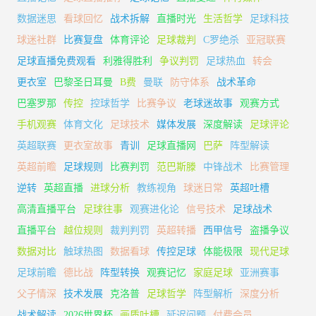
数据迷思
看球回忆
战术拆解
直播时光
生活哲学
足球科技
球迷社群
比赛复盘
体育评论
足球裁判
C罗绝杀
亚冠联赛
足球直播免费观看
利雅得胜利
争议判罚
足球热血
转会
更衣室
巴黎圣日耳曼
B费
曼联
防守体系
战术革命
巴塞罗那
传控
控球哲学
比赛争议
老球迷故事
观赛方式
手机观赛
体育文化
足球技术
媒体发展
深度解读
足球评论
英超联赛
更衣室故事
青训
足球直播网
巴萨
阵型解读
英超前瞻
足球规则
比赛判罚
范巴斯滕
中锋战术
比赛管理
逆转
英超直播
进球分析
教练视角
球迷日常
英超吐槽
高清直播平台
足球往事
观赛进化论
信号技术
足球战术
直播平台
越位规则
裁判判罚
英超转播
西甲信号
盗播争议
数据对比
触球热图
数据看球
传控足球
体能极限
现代足球
足球前瞻
德比战
阵型转换
观赛记忆
家庭足球
亚洲赛事
父子情深
技术发展
克洛普
足球哲学
阵型解析
深度分析
战术解读
2026世界杯
画质吐槽
延迟问题
付费会员