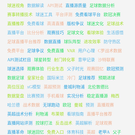
球迷视角
数据解读
API测试
直播源质量
足球数据分析
赛事转播技术
球迷工具
平台评测
免费看球平台
欧冠决赛
直播推荐
免费看球
高清直播
版权争议
球迷文化
足球战术
直播平台
比分分析
观赛技巧
足球文化
看球体验
生活感悟
足球直播平台推荐
数据直播
球队阵型
进攻效率
防守热区
免费平台
足球争议
免费直播
VAR
用户心理
C罗战术数据
API测试栏目
球星转型
射门转化率
意甲记录
沙特联赛
球迷选择
观赛体验
行业生态
父子时光
观赛回忆
欧冠预测
数据足球
皇家社会
国际米兰
冷门
足球推荐
预期进球
高位压迫
xG模型
英超预测
曼城利物浦
北伦敦德比
数据复盘
比赛预测
手机看球
实况分析
稳定直播源
梅西
哈兰德
战术数据
无球跑动
欧冠
曼城
预测
直播观赛
英超战术分析
利物浦
布莱顿
看球指南
直播平台推荐
直播网站评测
控球打法
反击战术
英超解析
足球观赛
直播革命
球迷回忆
免费入口
体育科技
英超
老甲A
父子