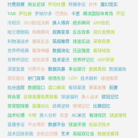
付费观赛
商业足球
怀旧吐槽
转播争议
妙传
魔幻现实
VAR
萨拉赫
罗纳尔多
巴西队
卡恩
横滨国际体育场
怀旧
冷知识
2023欧冠决赛
换人博弈
绝杀瞬间
APP宕机
哈兰德倒钩
经典瞬间
观赛变革
反击效率
双红会预测
利物浦战术
曼联反击
英超推荐
球迷实战
深夜观赛
世界杯经典
看球神器
数据进化
压迫强度
看球经验
世界杯回忆
攻防效率
技术变迁
世界杯记忆
APP评测
深度复盘
付费平台
数据风暴
争议探讨
数据真相
数据骗局
禁区跑位
射门效率
夜场生存
CDN
技术解析
球迷推荐
比分追踪
数据接口
盘口解读
看球渠道
赛事直播
前腰
转会窗
足球直播免费观看
球迷福利
换人战术
欧冠记忆
夜宵配球赛
直播对比
经典逆转
情绪记忆
比赛回忆
战术吐槽
卡顿
换人分析
凯恩
AC米兰
看球经历
球迷理性
直播争议
平台博弈
数据平台
球迷评测
低延迟技术
战术回放系统
多机位切换
艺术
英超双红会
数据流看球