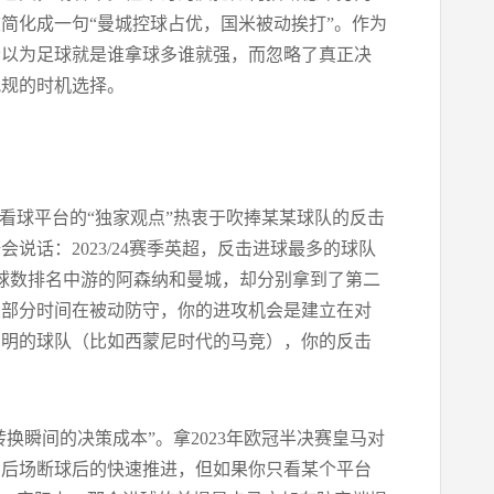
简化成一句“曼城控球占优，国米被动挨打”。作为
会以为足球就是谁拿球多谁就强，而忽略了真正决
犯规的时机选择。
看球平台的“独家观点”热衷于吹捧某某球队的反击
说话：2023/24赛季英超，反击进球最多的球队
球数排名中游的阿森纳和曼城，却分别拿到了第二
大部分时间在被动防守，你的进攻机会是建立在对
严明的球队（比如西蒙尼时代的马竞），你的反击
换瞬间的决策成本”。拿2023年欧冠半决赛皇马对
加后场断球后的快速推进，但如果你只看某个平台