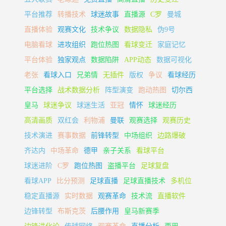
平台推荐
转播技术
球迷故事
直播源
C罗
曼城
直播体验
观赛文化
技术争议
数据隐私
伪9号
电脑看球
进攻组织
跑位热图
看球变迁
家庭记忆
平台体验
独家观点
数据陷阱
APP动态
数据可视化
老张
看球入口
兄弟情
无插件
版权
争议
看球经历
平台选择
战术数据分析
阵型演变
跑动热图
切尔西
皇马
球迷争议
球迷生活
亚冠
情怀
球迷经历
高清画质
双红会
利物浦
曼联
观赛选择
观赛历史
技术演进
赛事数据
前锋转型
中场组织
边路爆破
齐达内
中场革命
德甲
亲子关系
看球平台
球迷进阶
C罗
跑位热图
盗播平台
足球复盘
看球APP
比分预测
足球直播
足球直播技术
多机位
稳定直播源
实时数据
观赛革命
技术流
直播软件
边锋转型
布斯克茨
后腰作用
皇马新赛季