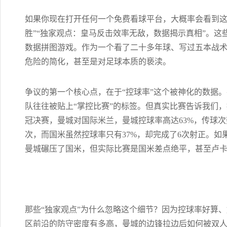
如果你现在打开任何一个免费看球平台，大概率会看到这
胜”“独家观点：皇马反击效率无敌，数据揭示真相”。这
数据拼图游戏。作为一个看了二十多年球、写过五本战
危险的简化，甚至是对足球本质的亵渎。
争议的第一个核心点，在于“控球率”这个被神化的数据
队往往被贴上“掌控比赛”的标签。但真实比赛告诉我们，控
冠决赛，曼城对国际米兰，曼城控球率高达63%，传球次
次，而国米虽然控球率只有37%，却完成了6次射正。如
曼城碾压了国米，但实际比赛是国米差点绝平，甚至卢
那些“独家观点”为什么忽略这个细节？因为控球率好算
区前沿的防守密度有多高，曼城的边锋拉边后如何被双