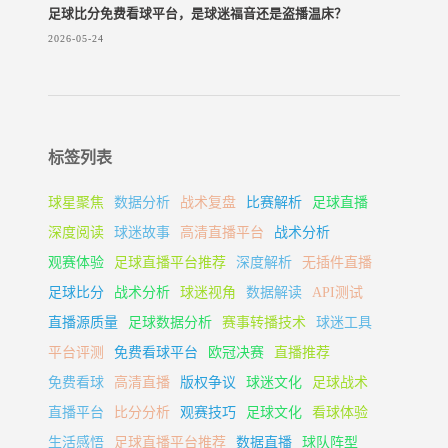
足球比分免费看球平台，是球迷福音还是盗播温床？
2026-05-24
标签列表
球星聚焦
数据分析
战术复盘
比赛解析
足球直播
深度阅读
球迷故事
高清直播平台
战术分析
观赛体验
足球直播平台推荐
深度解析
无插件直播
足球比分
战术分析
球迷视角
数据解读
API测试
直播源质量
足球数据分析
赛事转播技术
球迷工具
平台评测
免费看球平台
欧冠决赛
直播推荐
免费看球
高清直播
版权争议
球迷文化
足球战术
直播平台
比分分析
观赛技巧
足球文化
看球体验
生活感悟
足球直播平台推荐
数据直播
球队阵型