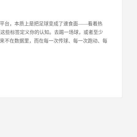
球平台，本质上是把足球变成了速食面——看着热
让这些标签定义你的认知。去踢一场球，或者至少
从来不在数据里，而在每一次传球、每一次跑动、每