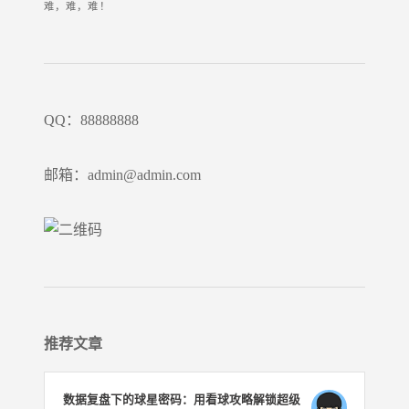
难，难，难！
QQ：88888888
邮箱：admin@admin.com
推荐文章
数据复盘下的球星密码：用看球攻略解锁超级