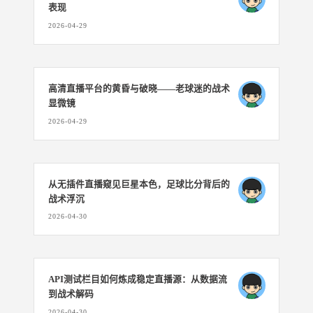
表现
2026-04-29
高清直播平台的黄昏与破晓——老球迷的战术
显微镜
2026-04-29
从无插件直播窥见巨星本色，足球比分背后的
战术浮沉
2026-04-30
API测试栏目如何炼成稳定直播源：从数据流
到战术解码
2026-04-30