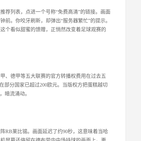
推荐列表，点进一个号称“免费高清”的链接。画面
钟前。你咬牙刷新，却弹出“服务器繁忙”的提示。
，这个看似甜蜜的馈赠，正悄然改变着足球观赛的
。
西甲、德甲等五大联赛的官方转播权费用在过去五
在部分国家已超过200欧元。当版权方把蛋糕越切
里，暗流涌动。
阵RB莱比锡。画面延迟了约90秒，这意味着当哈
手机屏幕还停留在德布劳内中场持球的画面上。更