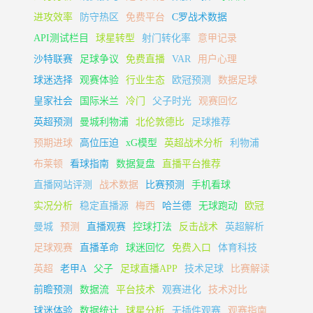
进攻效率
防守热区
免费平台
C罗战术数据
API测试栏目
球星转型
射门转化率
意甲记录
沙特联赛
足球争议
免费直播
VAR
用户心理
球迷选择
观赛体验
行业生态
欧冠预测
数据足球
皇家社会
国际米兰
冷门
父子时光
观赛回忆
英超预测
曼城利物浦
北伦敦德比
足球推荐
预期进球
高位压迫
xG模型
英超战术分析
利物浦
布莱顿
看球指南
数据复盘
直播平台推荐
直播网站评测
战术数据
比赛预测
手机看球
实况分析
稳定直播源
梅西
哈兰德
无球跑动
欧冠
曼城
预测
直播观赛
控球打法
反击战术
英超解析
足球观赛
直播革命
球迷回忆
免费入口
体育科技
英超
老甲A
父子
足球直播APP
技术足球
比赛解读
前瞻预测
数据流
平台技术
观赛进化
技术对比
球迷体验
数据统计
球星分析
无插件观赛
观赛指南