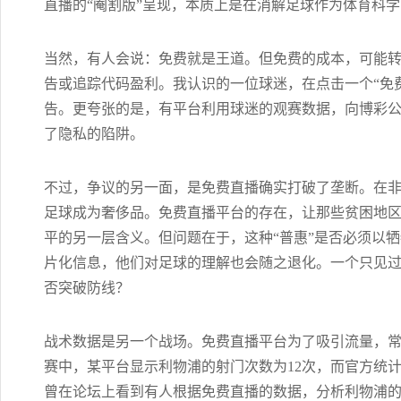
直播的“阉割版”呈现，本质上是在消解足球作为体育科
当然，有人会说：免费就是王道。但免费的成本，可能
告或追踪代码盈利。我认识的一位球迷，在点击一个“免费
告。更夸张的是，有平台利用球迷的观赛数据，向博彩公
了隐私的陷阱。
不过，争议的另一面，是免费直播确实打破了垄断。在
足球成为奢侈品。免费直播平台的存在，让那些贫困地区
平的另一层含义。但问题在于，这种“普惠”是否必须以
片化信息，他们对足球的理解也会随之退化。一个只见
否突破防线？
战术数据是另一个战场。免费直播平台为了吸引流量，
赛中，某平台显示利物浦的射门次数为12次，而官方统
曾在论坛上看到有人根据免费直播的数据，分析利物浦