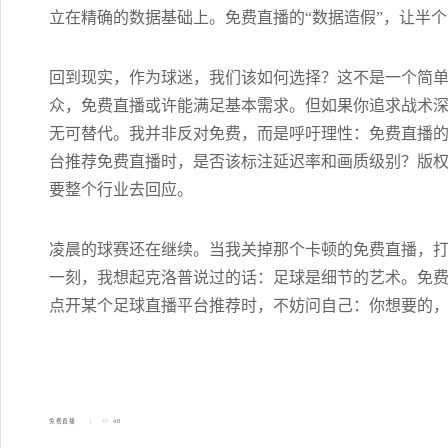
立在精确的数据基础上。免费直播的“数据造假”，让半
回到现实，作为球迷，我们该如何选择？这不是一个简
众，免费直播或许能满足基本需求。但如果你追求战术
无可替代。我并非反对免费，而是呼吁理性：免费直播
台推荐免费直播时，是否该标注延迟率和画质级别？版
要整个行业去回应。
凌晨的球赛还在继续。当我关掉那个卡顿的免费直播，打
一刻，我想起克洛普说过的话：足球是细节的艺术。免
点开某个足球直播平台推荐时，不妨问自己：你想要的
免费直播
48