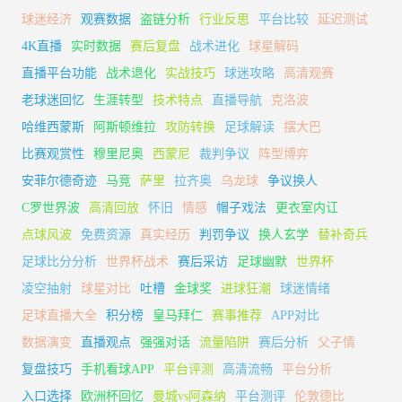
球迷经济
观赛数据
盗链分析
行业反思
平台比较
延迟测试
4K直播
实时数据
赛后复盘
战术进化
球星解码
直播平台功能
战术退化
实战技巧
球迷攻略
高清观赛
老球迷回忆
生涯转型
技术特点
直播导航
克洛波
哈维西蒙斯
阿斯顿维拉
攻防转换
足球解读
摆大巴
比赛观赏性
穆里尼奥
西蒙尼
裁判争议
阵型博弈
安菲尔德奇迹
马竞
萨里
拉齐奥
乌龙球
争议换人
C罗世界波
高清回放
怀旧
情感
帽子戏法
更衣室内讧
点球风波
免费资源
真实经历
判罚争议
换人玄学
替补奇兵
足球比分分析
世界杯战术
赛后采访
足球幽默
世界杯
凌空抽射
球星对比
吐槽
金球奖
进球狂潮
球迷情绪
足球直播大全
积分榜
皇马拜仁
赛事推荐
APP对比
数据演变
直播观点
强强对话
流量陷阱
赛后分析
父子情
复盘技巧
手机看球APP
平台评测
高清流畅
平台分析
入口选择
欧洲杯回忆
曼城vs阿森纳
平台测评
伦敦德比