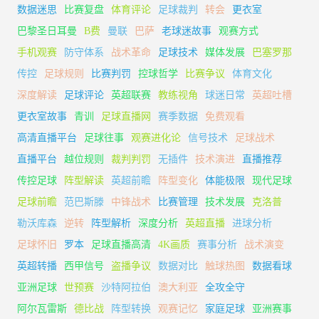
数据迷思
比赛复盘
体育评论
足球裁判
转会
更衣室
巴黎圣日耳曼
B费
曼联
巴萨
老球迷故事
观赛方式
手机观赛
防守体系
战术革命
足球技术
媒体发展
巴塞罗那
传控
足球规则
比赛判罚
控球哲学
比赛争议
体育文化
深度解读
足球评论
英超联赛
教练视角
球迷日常
英超吐槽
更衣室故事
青训
足球直播网
赛季数据
免费观看
高清直播平台
足球往事
观赛进化论
信号技术
足球战术
直播平台
越位规则
裁判判罚
无插件
技术演进
直播推荐
传控足球
阵型解读
英超前瞻
阵型变化
体能极限
现代足球
足球前瞻
范巴斯滕
中锋战术
比赛管理
技术发展
克洛普
勒沃库森
逆转
阵型解析
深度分析
英超直播
进球分析
足球怀旧
罗本
足球直播高清
4K画质
赛事分析
战术演变
英超转播
西甲信号
盗播争议
数据对比
触球热图
数据看球
亚洲足球
世预赛
沙特阿拉伯
澳大利亚
全攻全守
阿尔瓦雷斯
德比战
阵型转换
观赛记忆
家庭足球
亚洲赛事