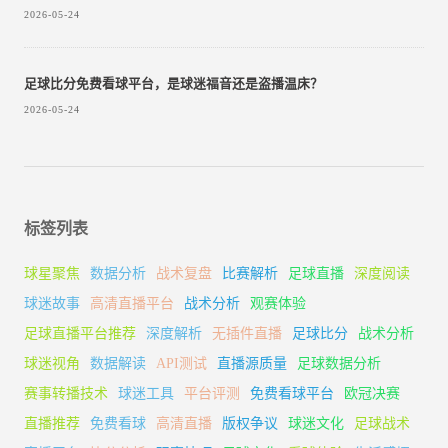
2026-05-24
足球比分免费看球平台，是球迷福音还是盗播温床？
2026-05-24
标签列表
球星聚焦
数据分析
战术复盘
比赛解析
足球直播
深度阅读
球迷故事
高清直播平台
战术分析
观赛体验
足球直播平台推荐
深度解析
无插件直播
足球比分
战术分析
球迷视角
数据解读
API测试
直播源质量
足球数据分析
赛事转播技术
球迷工具
平台评测
免费看球平台
欧冠决赛
直播推荐
免费看球
高清直播
版权争议
球迷文化
足球战术