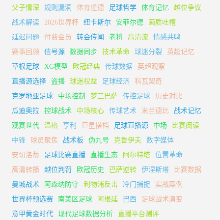
父子情深
规则漏洞
体育道德
足球哲学
体育记忆
越位争议
战术解读
2026世界杯
纽卡斯尔
安菲尔德
画质吐槽
延迟问题
付费会员
转会传闻
老将
高清流
情感共鸣
赛事回顾
信号源
数据同步
技术革命
球迷分裂
英超记忆
草根足球
XG模型
欧冠经典
传球数据
英超观察
直播源选择
盗播
球迷权益
足球经济
科瓦契奇
克罗地亚足球
中场控制
梦三巴萨
传控足球
历史对比
瓜迪奥拉
控球战术
中场核心
传球艺术
米兰德比
战术记忆
观赛世代
温格
亨利
巨星搭档
足球直播源
中场
比赛阅读
中锋
球员聚焦
战术板
伪九号
克鲁伊夫
数字媒体
安切洛蒂
足球比赛直播
直播生态
阿尔特塔
位置革命
高清转播
越位判罚
欧冠历史
巴萨逆转
伊涅斯塔
比赛数据
曼城战术
阿森纳防守
利物浦反击
冷门捕捉
实战案例
世界杯预选赛
南美区足球
阿根廷
巴西
足球战术演变
意甲黄金时代
现代足球数据分析
直播平台测评