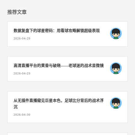
推荐文章
数据复盘下的球星密码：用看球攻略解锁超级表现
2026-04-29
高清直播平台的黄昏与破晓——老球迷的战术显微镜
2026-04-29
从无插件直播窥见巨星本色，足球比分背后的战术浮
沉
2026-04-30