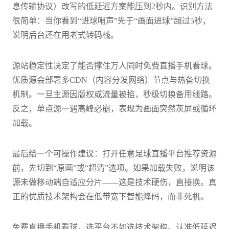
息传输协议）改写的低延迟方案能压到2秒内。识别方法
很简单：当你看到“进球哨声”先于“画面进球”超过5秒，
说明后台还在用老式转码栈。
源站稳定性决定了能否撑住万人同时免费直播手机看球。
优质源会部署多CDN（内容分发网络）节点与热备切换
机制。一旦主源因版权或流量被掐，秒级切换备用线路。
反之，单点源一遇高峰必崩，表现为画面突然灰屏或循环
加载。
最后给一个可操作建议：打开任意足球直播平台推荐资源
前，先切到“原画”或“超清”选项。如果加载失败，说明该
源未做移动端自适应分片——这是技术硬伤，直接换。真
正的优质技术架构会在低带宽下智能降码，而非死机。
免费直播手机看球，选平台不如选技术架构。认准低延迟