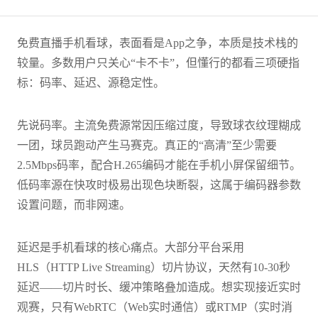
免费直播手机看球，表面看是App之争，本质是技术栈的
较量。多数用户只关心“卡不卡”，但懂行的都看三项硬指
标：码率、延迟、源稳定性。
先说码率。主流免费源常因压缩过度，导致球衣纹理糊成
一团，球员跑动产生马赛克。真正的“高清”至少需要
2.5Mbps码率，配合H.265编码才能在手机小屏保留细节。
低码率源在快攻时极易出现色块断裂，这属于编码器参数
设置问题，而非网速。
延迟是手机看球的核心痛点。大部分平台采用
HLS（HTTP Live Streaming）切片协议，天然有10-30秒
延迟——切片时长、缓冲策略叠加造成。想实现接近实时
观赛，只有WebRTC（Web实时通信）或RTMP（实时消