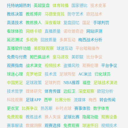
托特纳姆热刺
英超复盘
体育转播
国家德比
技术变革
教练决策
教练博弈
马德里竞技
防守艺术
欧冠战术
高清技术
教练换人
深夜看球
复盘回忆
国足
手球判罚
看球体验
网络卡顿
直播质量
诺坎普奇迹
网站评测
延迟测试
多视角
回放质量
多屏互动
梅西战术分析
直播软件功能
美职联观察
球迷互动
平台暗箱操作
免费与付费
姆巴佩战术
皇马进攻
美职联
比分争议
观赛指南
战术演变
视频技术
盗播风险
观赛伦理
平台争议
球迷心理
克罗地亚
技术流
足球阵型
AC米兰
归化球员
中国男足
足球政策
足球判罚
NBA推荐
福登
足球战术演进
技术哲学
媒体研究
体育传媒
边后卫
深度观察
欧冠分析
科技观赛
足球APP
西甲
比赛分析
流媒体
梅西
转会传闻
更衣室
比赛争议
热苏斯
补时点球
赛事体验
数字体育
免费观看
教练战术
换人失误
足球比赛
隐藏功能
观赛设备
赛事解读
数据洞察
观赛选择
免费观赛
球迷怀旧
视频技术