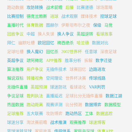
跑动数据
攻防转换
战术前瞻
后腰
比赛道德
球场策略
比赛控制
德克兰赖斯
进球
战术观察
媒体技术
控球足球
直播时代
体育数据
图赫尔
伊斯坦布尔之夜
保级
马竞
回放争议
中超
换人失误
换人争议
英超逆转
看球故事
拜仁
幽默吐槽
欧冠回忆
梅西绝杀
哈兰德
数据对比
足球吐槽
换人魔幻
回忆杀
2002世界杯
任意球
深夜足球
英超争议
琼阿梅尼
APP推荐
胜率分析
拆解
数字迁徙
算法推荐
用户争议
无插件技术
球赛回忆
边路进攻
解说双标
转播视角
空间理论
世界杯决赛
传球线路
无插件直播
英超预测
球迷防坑
看球进化
VAR判罚
争议足球
裁判执法
直播延迟
足球比分无插件直播
数据江湖
热图数据
跑动距离
观赛评测
比分预测
数据博弈
数据模型
足球推荐
五大联赛
攻防博弈
跑动热区
工体
数据追踪
球迷分享
淘汰赛前瞻
战术推演
观赛推荐
球迷博客
篮球迷转足球
家庭故事
传控体系
家庭与足球
体育APP