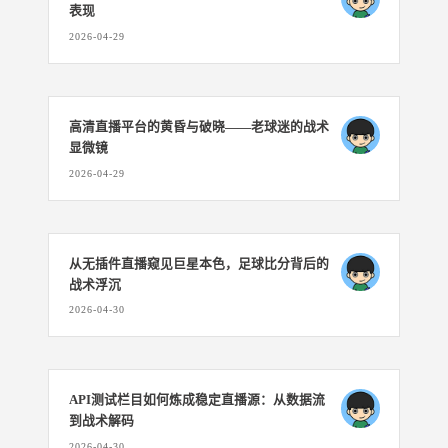
表现
2026-04-29
高清直播平台的黄昏与破晓——老球迷的战术
显微镜
2026-04-29
从无插件直播窥见巨星本色，足球比分背后的
战术浮沉
2026-04-30
API测试栏目如何炼成稳定直播源：从数据流
到战术解码
2026-04-30