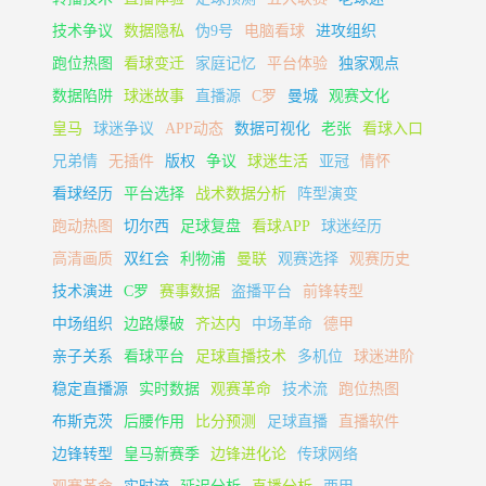
技术争议
数据隐私
伪9号
电脑看球
进攻组织
跑位热图
看球变迁
家庭记忆
平台体验
独家观点
数据陷阱
球迷故事
直播源
C罗
曼城
观赛文化
皇马
球迷争议
APP动态
数据可视化
老张
看球入口
兄弟情
无插件
版权
争议
球迷生活
亚冠
情怀
看球经历
平台选择
战术数据分析
阵型演变
跑动热图
切尔西
足球复盘
看球APP
球迷经历
高清画质
双红会
利物浦
曼联
观赛选择
观赛历史
技术演进
C罗
赛事数据
盗播平台
前锋转型
中场组织
边路爆破
齐达内
中场革命
德甲
亲子关系
看球平台
足球直播技术
多机位
球迷进阶
稳定直播源
实时数据
观赛革命
技术流
跑位热图
布斯克茨
后腰作用
比分预测
足球直播
直播软件
边锋转型
皇马新赛季
边锋进化论
传球网络