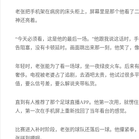
老张把手机架在病房的床头柜上，屏幕里是那个他看了
神还亮着。
“今天必须看，这是他的最后一场。”他跟我说这话时，手
告阻塞，没有卡顿延时。画面跳出来那一刻，他笑了，
年轻时，老张能为了看一场球，坐一夜绿皮火车。后来
奢侈。电视被老婆占了追剧，去酒吧太贵，他试过很多
值，要么信号差，要么解说夹带私货。
直到有人推荐了那个足球直播APP。他第一次用，就愣
人，第一次在手机屏上重新找回了当年看台的感觉。
比赛进入补时阶段，老张的球队还落后一球。他攥紧拳
张拼到哽咽。