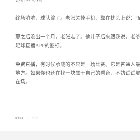
终场哨响，球队输了。老张关掉手机，靠在枕头上说：“
那之后没出一个月，老张走了。他儿子后来跟我说，老
足球直播APP的图标。
免费直播，有时候承载的不只是一场比赛。它是普通人
地方。如果你也还在找一块属于自己的看台，不妨试试那
在场。
免费直播
46