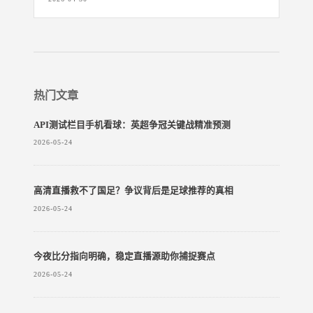
热门文章
API测试栏目手机看球：英超争冠关键战精准预测
2026-05-24
高清直播救不了国足？争议背后是足球推荐的真相
2026-05-24
今夜比分指向明确，稳定直播源助你捕捉赛点
2026-05-24