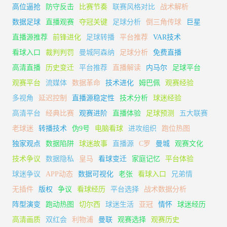
高位逼抢
防守反击
比赛节奏
联赛风格对比
战术解析
数据足球
直播观赛
夺冠关键
足球分析
倒三角传球
巨星
直播源推荐
前锋进化
足球转播
平台推荐
VAR技术
看球入口
裁判判罚
曼城阿森纳
足球分析
免费直播
高清直播
历史变迁
平台推荐
直播解读
内马尔
足球平台
观赛平台
流媒体
数据革命
技术进化
姆巴佩
观赛经验
多视角
延迟控制
直播源稳定性
技术分析
球迷经验
高清平台
经典比赛
观赛进阶
直播体验
足球预测
五大联赛
老球迷
转播技术
伪9号
电脑看球
进攻组织
跑位热图
独家观点
数据陷阱
球迷故事
直播源
C罗
曼城
观赛文化
技术争议
数据隐私
皇马
看球变迁
家庭记忆
平台体验
球迷争议
APP动态
数据可视化
老张
看球入口
兄弟情
无插件
版权
争议
看球经历
平台选择
战术数据分析
阵型演变
跑动热图
切尔西
球迷生活
亚冠
情怀
球迷经历
高清画质
双红会
利物浦
曼联
观赛选择
观赛历史