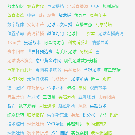
战术记忆
观赛世代
巨星搭档
足球直播源
中场
规则漏洞
体育道德
中锋
球员聚焦
战术板
伪九号
克鲁伊夫
数字媒体
安切洛蒂
足球比赛直播
直播生态
阿尔特塔
位置革命
高清转播
越位判罚
足球怀旧
罗本
足球直播高清
4K画质
曼城战术
阿森纳防守
利物浦反击
情感共鸣
赛事回顾
世界杯预选赛
南美区足球
阿根廷
巴西
足球战术演变
意甲黄金时代
现代足球数据分析
直播平台测评
电脑看球攻略
英超记忆
草根足球
球星数据
实时比分
无插件观看
门线技术
足球解读
阵型
跑位
德比记忆
中场核心
传球艺术
温格
亨利
观赛故事
阵型分析
孙兴慜
三笘薰
英超分析
亚洲球员
比赛阅读
裁判
数字观赛
高压逼抢
越位解析
球迷
英超战术
绝杀逆转
临场指挥
索尔斯克亚
英超
积分榜
皇马
巴萨
技术滥用
球迷吐槽
VAR争议
英超判罚
利物浦热刺
球迷吐槽
赛季转折点
冷门捕捉
实战案例
老球迷回忆