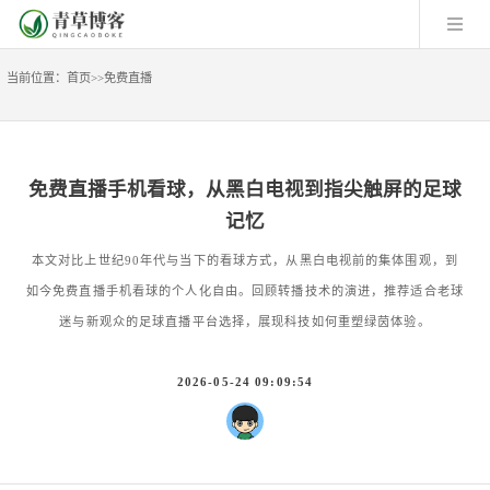
当前位置：
首页
>>
免费直播
免费直播手机看球，从黑白电视到指尖触屏的足球
记忆
本文对比上世纪90年代与当下的看球方式，从黑白电视前的集体围观，到
如今免费直播手机看球的个人化自由。回顾转播技术的演进，推荐适合老球
迷与新观众的足球直播平台选择，展现科技如何重塑绿茵体验。
2026-05-24 09:09:54