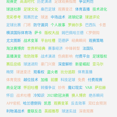
观赛史
高清时代
历史演进
足球观赛指南
争议判罚
球迷社群
足球文化
桑巴足球
观赛变迁
体育直播
技术进化
竞彩参考
观赛历史
球迷
中场战术
进球纪录
球迷评论
足球比赛
门将
防守漏洞
个人故事
罗纳尔多
巴西队
卡恩
横滨国际体育场
萨卡
版权大战
姆巴佩哈兰德
C罗倒钩
尤文图斯
战术变革
平台吐槽
范德萨
经典瞬间
观赛策略
淘汰赛博弈
世界杯经典
赛事经济
中锋转型
法国队
直播演变
攻防效率
战术演进
伤病影响
付费平台
足球版权
赛后总结
球迷进阶
豪门兴衰
深度解析
新星崛起
亚马尔
梅努
球迷变迁
观看权
盗火者
比分追踪
体育直播
体育竞技
越位技术
加维
前腰
科技足球
免费
付费观赛
商业足球
怀旧吐槽
转播争议
妙传
魔幻现实
VAR
萨拉赫
怀旧
战术吐槽
冷知识
2023欧冠决赛
换人博弈
绝杀瞬间
APP宕机
哈兰德倒钩
凯恩
观赛变革
反击效率
双红会预测
利物浦战术
曼联反击
英超推荐
球迷实战
深夜观赛