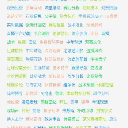
观赛设备
多屏互动
流量陷阱
赛后分析
视频技术
观赛数据
盗链分析
行业反思
父子情
复盘技巧
手机看球APP
4K直播
实时数据
欧洲杯回忆
赛后复盘
战术进化
球星解码
直播平台功能
平台测评
伦敦德比
防守强度
比分
直播
战术
数据
回忆
免费看球平台
中年球迷
观赛文化
足球情怀
中年球迷
高清观赛
老球迷回忆
盗播风险
赛事源流
弹幕互动
移动端优化
流媒体配置
传控哲学
足球深度分析
生涯转型
技术特点
直播导航
克洛波
哈维西蒙斯
球星战术
单核带队
阵型分析
比赛复盘
球迷争论
防守策略
体育精神
维尔茨
战术预测
体能管理
阵型博弈
诺坎普
阿隆索
德比
体育数据分析
越位分析
哈维德
凌晨看球
网络回忆
拜仁
意甲
德甲
年轻球迷
现场声
怀旧
情感
帽子戏法
热苏斯
补时点球
判罚争议
换人玄学
替补奇兵
球迷争议
付费模式
足球直播网址
恩佐
足球直播大全
积分榜
赛事数据分析
足球生态
赛事解读