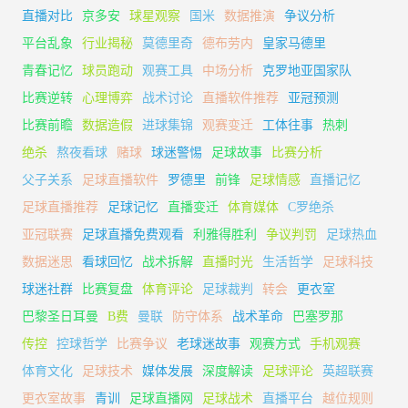
直播对比
京多安
球星观察
国米
数据推演
争议分析
平台乱象
行业揭秘
莫德里奇
德布劳内
皇家马德里
青春记忆
球员跑动
观赛工具
中场分析
克罗地亚国家队
比赛逆转
心理博弈
战术讨论
直播软件推荐
亚冠预测
比赛前瞻
数据造假
进球集锦
观赛变迁
工体往事
热刺
绝杀
熬夜看球
赌球
球迷警惕
足球故事
比赛分析
父子关系
足球直播软件
罗德里
前锋
足球情感
直播记忆
足球直播推荐
足球记忆
直播变迁
体育媒体
C罗绝杀
亚冠联赛
足球直播免费观看
利雅得胜利
争议判罚
足球热血
数据迷思
看球回忆
战术拆解
直播时光
生活哲学
足球科技
球迷社群
比赛复盘
体育评论
足球裁判
转会
更衣室
巴黎圣日耳曼
B费
曼联
防守体系
战术革命
巴塞罗那
传控
控球哲学
比赛争议
老球迷故事
观赛方式
手机观赛
体育文化
足球技术
媒体发展
深度解读
足球评论
英超联赛
更衣室故事
青训
足球直播网
足球战术
直播平台
越位规则