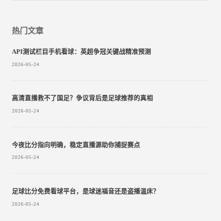
热门文章
API测试栏目手机看球：英超争冠关键战精准预测
2026-05-24
高清直播救不了国足？争议背后是足球推荐的真相
2026-05-24
今夜比分指向明确，稳定直播源助你捕捉赛点
2026-05-24
足球比分免费看球平台，是球迷福音还是盗播温床？
2026-05-24