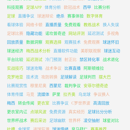
科技观赛
足球APP
体育分析
欧冠战术
西甲
比赛分析
足球
直播争议
球迷辩论
绝杀
赛事体验
数字体育
看球体验
网络卡顿
直播质量
免费观看
教练战术
换人失误
足球比赛
隐藏功能
诺坎普奇迹
网站评测
延迟测试
多视角
回放质量
数据洞察
观赛选择
观赛技术
免费观赛
球迷怀旧
球迷经济
梅西战术分析
直播软件功能
美职联观察
球迷互动
平台比较
延迟测试
冷门预测
射正比
禁区转化率
战术退化
实战技巧
球迷攻略
战术争议
比赛直播
阿斯顿维拉
克罗地亚
技术流
攻防转换
足球解读
足球判罚
摆大巴
比赛观赏性
穆里尼奥
西蒙尼
裁判争议
安菲尔德奇迹
体育传媒
马竞
流媒体
萨里
拉齐奥
乌龙球
争议换人
梅西
转会传闻
更衣室
比赛争议
C罗世界波
高清回放
更衣室内讧
点球风波
免费资源
真实经历
足球比分分析
世界杯战术
赛后采访
足球幽默
世界杯
凌空抽射
球星对比
吐槽
金球奖
进球狂潮
球迷情绪
皇马拜仁
赛事推荐