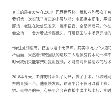
真正的质变发生在2014年巴西世界杯。我和老陈都换了
我们第一次实现了真正的多屏联动：电视播主视角，平板
那场，老陈在微信里发来一连串语音，全是惊叹号。他
看全场，一台对着战术摄像头，盯着德国队中场克罗斯
“你注意到没有，德国队这个无锋阵，其实中场六个人都
析画面，果然看到德国队的进攻三人组像旋转木马一样
时候我们只能靠赛后复盘视频，才能看清那些精妙的战
2018年冬天，老陈的膝盖出了问题，做了手术。那段时
赛的直播平台。他很快发现，这些平台不仅可以看比赛
据。最神奇的是，有些平台会在直播中弹出战术板，实