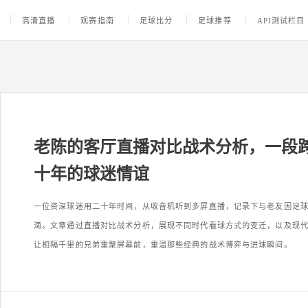
高清直播
观赛指南
足球比分
足球推荐
API测试栏目
老陈的客厅直播对比战术分析，一段
十年的球迷情谊
一位资深球迷用二十年时间，从收音机听到多屏直播，记录下与老友因足
滴。文章通过直播对比战术分析，展现不同时代看球方式的变迁，以及现
让相隔千里的兄弟重聚屏幕前，重温那些经典的战术博弈与进球瞬间。