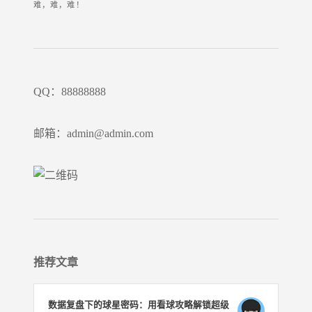
难，难，难！
QQ：88888888
邮箱：admin@admin.com
推荐文章
数据复盘下的球星密码：用看球攻略解锁超级