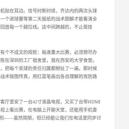
音机贴在耳边。信号时断时续，齐达内的两次头球
，一个进球要等第二天报纸的战术图解才能看清全
时回放每一个越位线。这中间跨越的，不止是技
间有个不成文的规矩：每逢重大比赛，必须想尽办
老陈在深圳的工厂宿舍里，我在西安的大学食堂。
钟，把每个丢球的责任归属都掰扯了一遍。那时候
的战术版图传真，用红蓝笔画出各自理解的攻防路
客厅里安了一台42寸液晶电视，又买了台带HDMI
电视上看比赛，在电脑上开聊天室，还能用手机查
雏形——虽然简陋，但已经能让我们在电话里同步讨