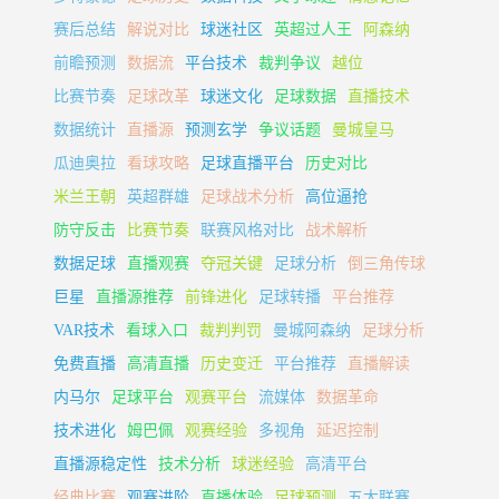
赛后总结
解说对比
球迷社区
英超过人王
阿森纳
前瞻预测
数据流
平台技术
裁判争议
越位
比赛节奏
足球改革
球迷文化
足球数据
直播技术
数据统计
直播源
预测玄学
争议话题
曼城皇马
瓜迪奥拉
看球攻略
足球直播平台
历史对比
米兰王朝
英超群雄
足球战术分析
高位逼抢
防守反击
比赛节奏
联赛风格对比
战术解析
数据足球
直播观赛
夺冠关键
足球分析
倒三角传球
巨星
直播源推荐
前锋进化
足球转播
平台推荐
VAR技术
看球入口
裁判判罚
曼城阿森纳
足球分析
免费直播
高清直播
历史变迁
平台推荐
直播解读
内马尔
足球平台
观赛平台
流媒体
数据革命
技术进化
姆巴佩
观赛经验
多视角
延迟控制
直播源稳定性
技术分析
球迷经验
高清平台
经典比赛
观赛进阶
直播体验
足球预测
五大联赛