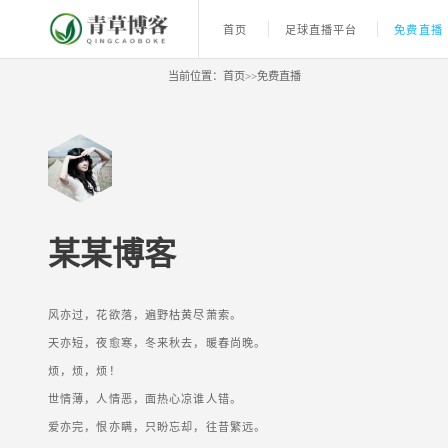
首页
足球直播平台
免费直播
当前位置：
首页
>>
免费直播
某某博客
风亦过，花欲落，遍野枯黄尽萧索。
天亦短，夜愈寒，冬来秋去，暖春尚晚。
烦，烦，烦！
世情薄，人情恶，面热心凉谁人错。
爱亦完，恨亦瞒，只盼忘却，往昔繁远。