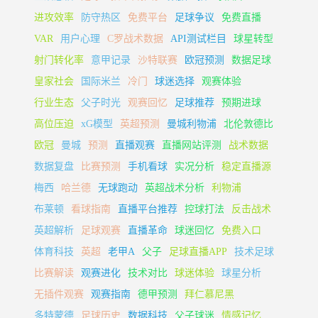
进攻效率
防守热区
免费平台
足球争议
免费直播
VAR
用户心理
C罗战术数据
API测试栏目
球星转型
射门转化率
意甲记录
沙特联赛
欧冠预测
数据足球
皇家社会
国际米兰
冷门
球迷选择
观赛体验
行业生态
父子时光
观赛回忆
足球推荐
预期进球
高位压迫
xG模型
英超预测
曼城利物浦
北伦敦德比
欧冠
曼城
预测
直播观赛
直播网站评测
战术数据
数据复盘
比赛预测
手机看球
实况分析
稳定直播源
梅西
哈兰德
无球跑动
英超战术分析
利物浦
布莱顿
看球指南
直播平台推荐
控球打法
反击战术
英超解析
足球观赛
直播革命
球迷回忆
免费入口
体育科技
英超
老甲A
父子
足球直播APP
技术足球
比赛解读
观赛进化
技术对比
球迷体验
球星分析
无插件观赛
观赛指南
德甲预测
拜仁慕尼黑
多特蒙德
足球历史
数据科技
父子球迷
情感记忆