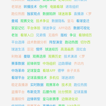
老球迷
转播技术
伪9号
电脑看球
进攻组织
跑位热图
独家观点
数据陷阱
球迷故事
直播源
C罗
曼城
观赛文化
技术争议
数据隐私
皇马
看球变迁
家庭记忆
平台体验
球迷争议
APP动态
数据可视化
老张
看球入口
兄弟情
无插件
版权
争议
看球经历
平台选择
战术数据分析
阵型演变
跑动热图
切尔西
球迷生活
亚冠
情怀
球迷经历
高清画质
双红会
利物浦
曼联
观赛选择
观赛历史
技术演进
C罗
赛事数据
前锋转型
中场组织
边路爆破
齐达内
中场革命
足球复盘
看球APP
德甲
亲子关系
看球平台
足球直播技术
多机位
球迷进阶
稳定直播源
实时数据
观赛革命
技术流
跑位热图
盗播平台
布斯克茨
后腰作用
比分预测
足球直播
直播软件
边锋转型
皇马新赛季
边锋进化论