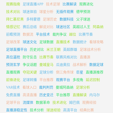
观赛指南
足球直播APP
技术足球
比赛解读
观赛进化
技术对比
球迷体验
球星分析
无插件观赛
德甲预测
拜仁慕尼黑
多特蒙德
足球历史
数据科技
父子球迷
情感记忆
赛后总结
解说对比
球迷社区
英超过人王
阿森纳
前瞻预测
数据流
平台技术
裁判争议
越位
比赛节奏
足球改革
球迷文化
足球数据
直播技术
数据统计
看球攻略
足球直播平台
历史对比
米兰王朝
英超群雄
足球战术分析
高位逼抢
防守反击
比赛节奏
联赛风格对比
直播源
预测玄学
争议话题
曼城皇马
瓜迪奥拉
战术解析
数据足球
直播观赛
夺冠关键
足球分析
倒三角传球
巨星
直播源推荐
前锋进化
足球转播
平台推荐
观赛平台
多视角
延迟控制
VAR技术
看球入口
裁判判罚
曼城阿森纳
足球分析
免费直播
高清直播
历史变迁
平台推荐
直播解读
内马尔
足球平台
流媒体
数据革命
技术进化
姆巴佩
观赛经验
直播源稳定性
技术分析
球迷经验
高清平台
经典比赛