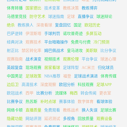
体育转播
国家德比
技术变革
教练决策
教练博弈
马德里竞技
防守艺术
球迷指南
足球
直播争议
球迷辩论
绝杀
教练换人
深夜看球
复盘回忆
国足
欧冠历史
巴萨逆转
伊涅斯塔
手球判罚
诺坎普奇迹
多屏互动
经典对决
观赛技术
平台暗箱操作
免费与付费
冷门预测
射正比
禁区转化率
姆巴佩战术
皇马进攻
美职联
比分争议
观赛指南
战术演变
视频技术
观赛伦理
平台争议
球迷心理
英超复盘
现场观赛
居家看球
足球阵型
AC米兰
归化球员
中国男足
足球政策
NBA推荐
福登
足球战术演进
体育传媒
边后卫
高清技术
深度观察
欧冠分析
科技观赛
足球APP
欧冠战术
西甲
比赛分析
流媒体
梅西
转会传闻
更衣室
比赛争议
热苏斯
补时点球
赛事体验
数字体育
看球体验
网络卡顿
直播质量
免费观看
教练战术
换人失误
足球比赛
隐藏功能
网站评测
延迟测试
多视角
回放质量
观赛设备