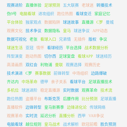
观赛进阶
直播体验
足球预测
五大联赛
老球迷
转播技术
伪9号
电脑看球
进攻组织
跑位热图
看球变迁
家庭记忆
平台体验
独家观点
数据陷阱
球迷故事
直播源
C罗
曼城
观赛文化
技术争议
数据隐私
皇马
球迷争议
APP动态
数据可视化
老张
看球入口
兄弟情
无插件
版权
争议
球迷生活
亚冠
情怀
看球经历
平台选择
战术数据分析
阵型演变
跑动热图
切尔西
足球复盘
看球APP
球迷经历
高清画质
双红会
利物浦
曼联
观赛选择
观赛历史
技术演进
C罗
赛事数据
前锋转型
中场组织
边路爆破
齐达内
中场革命
德甲
亲子关系
看球平台
足球直播技术
多机位
球迷进阶
稳定直播源
实时数据
观赛革命
技术流
跑位热图
盗播平台
布斯克茨
后腰作用
比分预测
足球直播
直播软件
边锋转型
皇马新赛季
边锋进化论
传球网络
观赛革命
实时流
延迟分析
直播分析
西甲
VAR争议
电脑看球
越位规则
皇马战术
战术解析
欧冠前瞻
胜负预测