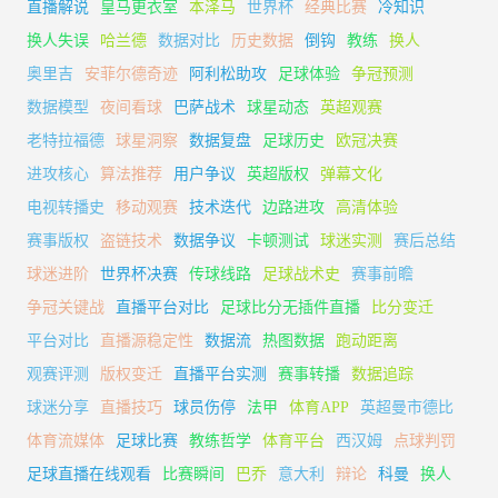
直播解说
皇马更衣室
本泽马
世界杯
经典比赛
冷知识
换人失误
哈兰德
数据对比
历史数据
倒钩
教练
换人
奥里吉
安菲尔德奇迹
阿利松助攻
足球体验
争冠预测
数据模型
夜间看球
巴萨战术
球星动态
英超观赛
老特拉福德
球星洞察
数据复盘
足球历史
欧冠决赛
进攻核心
算法推荐
用户争议
英超版权
弹幕文化
电视转播史
移动观赛
技术迭代
边路进攻
高清体验
赛事版权
盗链技术
数据争议
卡顿测试
球迷实测
赛后总结
球迷进阶
世界杯决赛
传球线路
足球战术史
赛事前瞻
争冠关键战
直播平台对比
足球比分无插件直播
比分变迁
平台对比
直播源稳定性
数据流
热图数据
跑动距离
观赛评测
版权变迁
直播平台实测
赛事转播
数据追踪
球迷分享
直播技巧
球员伤停
法甲
体育APP
英超曼市德比
体育流媒体
足球比赛
教练哲学
体育平台
西汉姆
点球判罚
足球直播在线观看
比赛瞬间
巴乔
意大利
辩论
科曼
换人