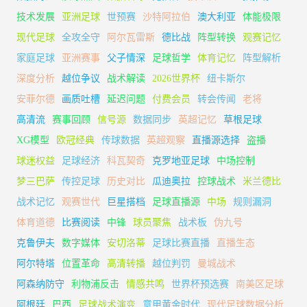
技术发展
亚洲足球
世预赛
沙特阿拉伯
澳大利亚
体能极限
现代足球
全攻全守
阿尔瓦雷斯
德比战
阵型转换
观赛记忆
家庭足球
亚洲赛事
父子情深
足球哲学
体育记忆
阵型解析
深度分析
越位争议
战术解读
2026世界杯
纽卡斯尔
安菲尔德
画质吐槽
延迟问题
付费会员
转会传闻
老将
高清流
赛事回顾
信号源
数据同步
英超记忆
草根足球
XG模型
欧冠经典
传球数据
英超观察
直播源选择
盗播
球迷权益
足球经济
科瓦契奇
克罗地亚足球
中场控制
梦三巴萨
传控足球
历史对比
瓜迪奥拉
控球战术
米兰德比
战术记忆
观赛世代
巨星搭档
足球直播源
中场
规则漏洞
体育道德
比赛阅读
中锋
球员聚焦
战术板
伪九号
克鲁伊夫
数字媒体
安切洛蒂
足球比赛直播
直播生态
阿尔特塔
位置革命
高清转播
越位判罚
曼城战术
阿森纳防守
利物浦反击
情感共鸣
世界杯预选赛
南美区足球
阿根廷
巴西
足球战术演变
意甲黄金时代
现代足球数据分析