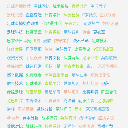
足球直播推荐
看球回忆
战术拆解
直播时光
生活哲学
足球记忆
直播变迁
体育媒体
球迷社群
C罗绝杀
亚冠联赛
足球直播免费观看
利雅得胜利
争议判罚
足球热血
数据迷思
足球科技
比赛复盘
体育评论
足球裁判
转会
更衣室
巴黎圣日耳曼
B费
曼联
防守体系
战术革命
足球技术
媒体发展
巴塞罗那
传控
控球哲学
比赛争议
老球迷故事
观赛方式
手机观赛
体育文化
深度解读
足球评论
英超联赛
教练视角
球迷日常
英超吐槽
更衣室故事
青训
足球直播网
赛季数据
免费观看
高清直播平台
足球往事
观赛进化论
信号技术
足球战术
直播平台
越位规则
裁判判罚
巴萨
传控足球
阵型解读
英超前瞻
足球规则
比赛判罚
阵型变化
范巴斯滕
中锋战术
比赛管理
克洛普
勒沃库森
足球前瞻
逆转
英超直播
进球分析
足球怀旧
罗本
足球直播高清
4K画质
赛事分析
战术演变
英超转播
西甲信号
盗播争议
数据对比
触球热图
数据看球
无插件
技术演进
直播推荐