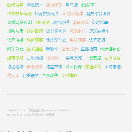
版权博弈
球迷技术
逆境重生
焦点战
直播APP
比赛数据解读
比分数据同步
实时流媒体
观赛平台测评
直播网站评测
API测试
观赛心得
皇马曼城
实时赔率
攻防效率
球迷情感
比分真实性
观赛避坑
足球转播史
信号演进
球迷观赛
速度型前锋
手机观赛
信号延迟
码率对比
战术回放
新赛季
巨星分析
直播指南
球迷进化史
缓存策略
西甲预测
球星瞬间
看球方式
平台套路
画质之争
球迷避坑
赛事观看
球星故事
绿茵传奇
球迷聚焦
实时推送
稳定源
北美联赛
赛事聚焦
APP体验
Copyright © 2021 某某有限公司 All Rights Reserved.
苏ICP12345678
XML地图
pbootcms模板