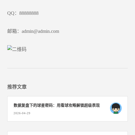
QQ：88888888
邮箱：admin@admin.com
推荐文章
数据复盘下的球星密码：用看球攻略解锁超级表现
2026-04-29