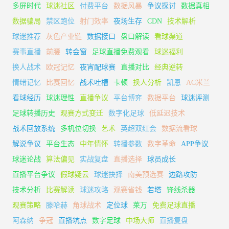
多屏时代
球迷社区
付费平台
数据风暴
争议探讨
数据真相
数据骗局
禁区跑位
射门效率
夜场生存
CDN
技术解析
球迷推荐
灰色产业链
数据接口
盘口解读
看球渠道
赛事直播
前腰
转会窗
足球直播免费观看
球迷福利
换人战术
欧冠记忆
夜宵配球赛
直播对比
经典逆转
情绪记忆
比赛回忆
战术吐槽
卡顿
换人分析
凯恩
AC米兰
看球经历
球迷理性
直播争议
平台博弈
数据平台
球迷评测
足球转播历史
观赛方式变迁
数字化足球
低延迟技术
战术回放系统
多机位切换
艺术
英超双红会
数据流看球
解说争议
平台生态
中年情怀
转播参数
数字革命
APP争议
球迷论战
算法偏见
实战复盘
直播选择
球员成长
直播平台争议
假球疑云
球迷抉择
南美预选赛
边路攻防
技术分析
比赛解读
球迷攻略
观赛省钱
若塔
锋线杀器
观赛策略
滕哈赫
角球战术
定位球
莱万
免费足球直播
阿森纳
争冠
直播坑点
数字足球
中场大师
直播复盘