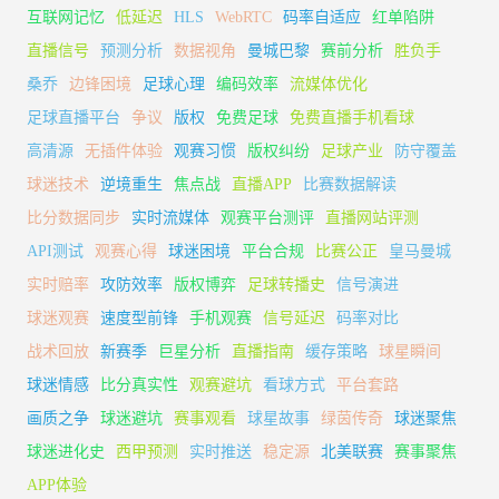
互联网记忆
低延迟
HLS
WebRTC
码率自适应
红单陷阱
直播信号
预测分析
数据视角
曼城巴黎
赛前分析
胜负手
桑乔
边锋困境
足球心理
编码效率
流媒体优化
足球直播平台
争议
版权
免费足球
免费直播手机看球
高清源
无插件体验
观赛习惯
版权纠纷
足球产业
防守覆盖
球迷技术
逆境重生
焦点战
直播APP
比赛数据解读
比分数据同步
实时流媒体
观赛平台测评
直播网站评测
API测试
观赛心得
球迷困境
平台合规
比赛公正
皇马曼城
实时赔率
攻防效率
版权博弈
足球转播史
信号演进
球迷观赛
速度型前锋
手机观赛
信号延迟
码率对比
战术回放
新赛季
巨星分析
直播指南
缓存策略
球星瞬间
球迷情感
比分真实性
观赛避坑
看球方式
平台套路
画质之争
球迷避坑
赛事观看
球星故事
绿茵传奇
球迷聚焦
球迷进化史
西甲预测
实时推送
稳定源
北美联赛
赛事聚焦
APP体验