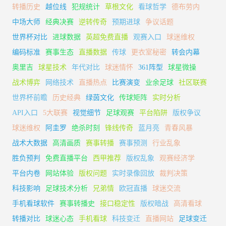
转播历史
越位线
犯规统计
草根文化
看球哲学
德布劳内
中场大师
经典决赛
逆转传奇
预期进球
争议话题
世界杯对比
进球数据
英超免费直播
观赛入口
球迷维权
编码标准
赛事生态
直播数据
传球
更衣室秘密
转会内幕
奥里吉
球星技术
年代对比
球迷情怀
361阵型
球星微操
战术博弈
网络技术
直播热点
比赛演变
业余足球
社区联赛
世界杯前瞻
历史经典
绿茵文化
传球矩阵
实时分析
API入口
5大联赛
视觉细节
足球观赛
平台陷阱
版权争议
球迷维权
阿圭罗
绝杀时刻
锋线传奇
蓝月亮
青春风暴
战术大数据
高清画质
赛事转播
赛事预测
行业乱象
胜负预判
免费直播平台
西甲推荐
版权乱象
观赛经济学
平台内卷
网站体验
版权问题
实时录像回放
裁判决策
科技影响
足球技术分析
兄弟情
欧冠直播
球迷交流
手机看球软件
赛事转播史
接口稳定性
版权暗战
高清看球
转播对比
球迷心态
手机看球
科技变迁
直播网站
足球变迁