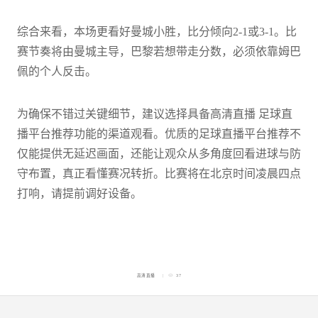
综合来看，本场更看好曼城小胜，比分倾向2-1或3-1。比
赛节奏将由曼城主导，巴黎若想带走分数，必须依靠姆巴
佩的个人反击。
为确保不错过关键细节，建议选择具备高清直播 足球直
播平台推荐功能的渠道观看。优质的足球直播平台推荐不
仅能提供无延迟画面，还能让观众从多角度回看进球与防
守布置，真正看懂赛况转折。比赛将在北京时间凌晨四点
打响，请提前调好设备。
高清直播
37