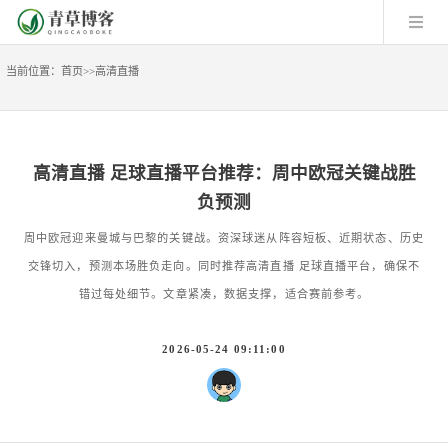
当前位置：
首页
>>
高清直播
高清直播 足球直播平台推荐：周中欧冠关键战胜
负预测
周中欧冠迎来曼城与巴黎的关键战。资深球迷从阵容短板、近期状态、历史
交锋切入，预测本场胜负走向。同时推荐高清直播 足球直播平台，确保不
错过每处细节。文章紧凑，数据支撑，适合赛前参考。
2026-05-24 09:11:00