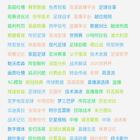
英超吐槽
赛季数据
免费观看
高清直播平台
足球往事
观赛进化论
信号技术
足球战术
直播平台
越位规则
裁判判罚
英超转播
西甲信号
盗播争议
数据对比
触球热图
数据看球
传控足球
亚洲足球
世预赛
沙特阿拉伯
澳大利亚
阵型变化
体能极限
现代足球
足球前瞻
德比战
阵型转换
观赛记忆
家庭足球
亚洲赛事
父子情深
技术发展
足球哲学
勒沃库森
阵型解析
深度分析
战术解读
2026世界杯
画质吐槽
延迟问题
付费会员
转会传闻
老将
高清流
XG模型
欧冠经典
传球数据
英超观察
直播源选择
盗播
球迷权益
足球经济
无插件
技术演进
直播推荐
科瓦契奇
克罗地亚足球
中场控制
梦三巴萨
传控足球
历史对比
瓜迪奥拉
全攻全守
阿尔瓦雷斯
控球战术
米兰德比
战术记忆
观赛世代
巨星搭档
中锋
球员聚焦
中场
战术板
数字媒体
安切洛蒂
足球比赛直播
直播生态
体育记忆
越位争议
阿尔特塔
位置革命
高清转播
越位判罚
纽卡斯尔