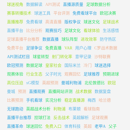
球迷视角
数据解读
API测试
直播源质量
足球数据分析
赛事转播技术
球迷工具
平台评测
免费看球平台
欧冠决赛
直播推荐
免费看球
高清直播
版权争议
球迷文化
足球战术
直播平台
比分分析
观赛技巧
足球文化
看球体验
生活感悟
足球直播平台推荐
数据直播
球队阵型
进攻效率
防守热区
免费平台
足球争议
免费直播
VAR
用户心理
C罗战术数据
API测试栏目
球星转型
射门转化率
意甲记录
沙特联赛
欧冠预测
数据足球
皇家社会
国际米兰
冷门
球迷选择
观赛体验
行业生态
父子时光
观赛回忆
足球推荐
预期进球
高位压迫
xG模型
英超预测
曼城利物浦
北伦敦德比
欧冠
曼城
预测
直播观赛
直播网站评测
战术数据
数据复盘
比赛预测
手机看球
实况分析
稳定直播源
梅西
哈兰德
无球跑动
英超战术分析
利物浦
布莱顿
看球指南
直播平台推荐
控球打法
反击战术
英超解析
足球观赛
直播革命
球迷回忆
免费入口
体育科技
英超
老甲A
父子