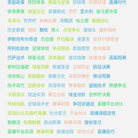
家庭故事
传控体系
家庭与足球
控球率
控球足球
直播时代
体育赛事
球迷日记
直播解说
巴乔
意大利
皇马更衣室
本泽马
世界杯
经典比赛
冷知识
哈兰德
数据对比
历史数据
倒钩
教练
换人
点球争议
慢镜头
裁判误判
伊斯坦布尔奇迹
杰拉德
怀旧看球
奥里吉
安菲尔德奇迹
阿利松助攻
足球体验
争冠预测
数据模型
夜间看球
巴萨战术
球星动态
资本操控
避坑指南
球迷自保
英超观赛
老特拉福德
球星洞察
数据复盘
足球历史
欧冠决赛
进攻核心
英超版权
弹幕文化
电视转播史
移动观赛
技术迭代
边路进攻
高清体验
赛事版权
盗链技术
数据争议
卡顿测试
球迷实测
赛后总结
球迷进阶
世界杯决赛
传球线路
足球战术史
赛事前瞻
争冠关键战
直播平台对比
足球比分无插件直播
比分变迁
平台对比
直播源稳定性
数据流
热图数据
跑动距离
观赛评测
版权变迁
直播平台实测
赛事转播
数据追踪
球迷分享
直播技巧