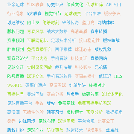
业余足球
社区联赛
历史经典
绿茵文化
传球矩阵
API入口
行业乱象
5大联赛
视觉细节
足球观赛
平台陷阱
版权争议
球迷维权
阿圭罗
绝杀时刻
锋线传奇
蓝月亮
网站体验
版权问题
青春风暴
战术大数据
高清画质
赛事转播
赛事预测
互联网记忆
足球技术分析
接口稳定性
版权暗战
胜负预判
免费直播平台
西甲推荐
球迷心态
版权乱象
观赛经济学
平台内卷
手机看球
科技变迁
直播网站
足球变迁
实时录像回放
裁判决策
科技影响
兄弟情
欧冠直播
球迷交流
手机看球软件
赛事转播史
低延迟
HLS
WebRTC
码率自适应
高清看球
红单陷阱
转播对比
直播信号
曼城巴黎
赛前分析
胜负手
编码效率
流媒体优化
足球直播平台
争议
版权
免费足球
免费直播手机看球
高清源
无插件体验
观赛习惯
版权博弈
预测分析
数据视角
桑乔
边锋困境
足球心理
球迷困境
平台合规
比赛公正
版权纠纷
足球产业
防守覆盖
球迷技术
逆境重生
焦点战