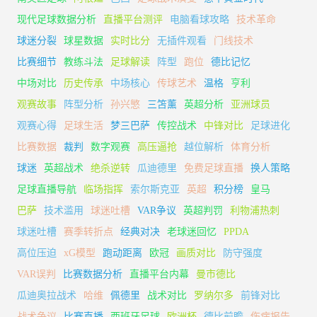
现代足球数据分析
直播平台测评
电脑看球攻略
技术革命
球迷分裂
球星数据
实时比分
无插件观看
门线技术
比赛细节
教练斗法
足球解读
阵型
跑位
德比记忆
中场对比
历史传承
中场核心
传球艺术
温格
亨利
观赛故事
阵型分析
孙兴慜
三笘薰
英超分析
亚洲球员
观赛心得
足球生活
梦三巴萨
传控战术
中锋对比
足球进化
比赛数据
裁判
数字观赛
高压逼抢
越位解析
体育分析
球迷
英超战术
绝杀逆转
瓜迪德里
免费足球直播
换人策略
足球直播导航
临场指挥
索尔斯克亚
英超
积分榜
皇马
巴萨
技术滥用
球迷吐槽
VAR争议
英超判罚
利物浦热刺
球迷吐槽
赛季转折点
经典对决
老球迷回忆
PPDA
高位压迫
xG模型
跑动距离
欧冠
画质对比
防守强度
VAR误判
比赛数据分析
直播平台内幕
曼市德比
瓜迪奥拉战术
哈维
佩德里
战术对比
罗纳尔多
前锋对比
战术争议
比赛直播
西班牙足球
欧洲杯
德比前瞻
伤病报告