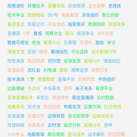
观赛进阶
转播技术
直播体验
足球预测
五大联赛
老球迷
技术争议
数据隐私
伪9号
电脑看球
进攻组织
跑位热图
看球变迁
家庭记忆
平台体验
独家观点
数据陷阱
球迷故事
直播源
C罗
曼城
观赛文化
皇马
球迷争议
APP动态
数据可视化
老张
看球入口
兄弟情
无插件
版权
争议
球迷生活
亚冠
情怀
看球经历
平台选择
战术数据分析
阵型演变
跑动热图
切尔西
足球复盘
看球APP
球迷经历
高清画质
双红会
利物浦
曼联
观赛选择
观赛历史
技术演进
C罗
赛事数据
盗播平台
前锋转型
中场组织
边路爆破
齐达内
中场革命
德甲
亲子关系
看球平台
足球直播技术
多机位
球迷进阶
稳定直播源
实时数据
观赛革命
技术流
跑位热图
布斯克茨
后腰作用
比分预测
足球直播
直播软件
边锋转型
皇马新赛季
边锋进化论
传球网络
观赛革命
实时流
延迟分析
直播分析
西甲
VAR争议
电脑看球
越位规则
皇马战术
战术解析
欧冠前瞻