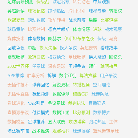
足球前瞻预测
保级战
欧冠名额
转会动态
中超观察
英超解读
球场记忆
跑动热区
冷门识别
球星专题
转播权
欧冠复盘
跑动数据
攻防转换
战术前瞻
后腰
比赛道德
球场策略
比赛控制
德克兰赖斯
体育情感
进球
战术观察
媒体技术
体育数据
图赫尔
伊斯坦布尔之夜
保级
马竞
回放争议
中超
换人失误
换人争议
英超逆转
看球故事
幽默吐槽
欧冠回忆
梅西绝杀
足球吐槽
换人魔幻
回忆杀
2002世界杯
任意球
深夜足球
英超争议
拜仁
琼阿梅尼
APP推荐
胜率分析
拆解
数字迁徙
算法推荐
用户争议
无插件技术
球赛回忆
解说双标
转播视角
空间理论
无插件直播
英超预测
数据评测
梅西C罗
球迷防坑
看球进化
VAR判罚
争议足球
裁判执法
直播延迟
直播源争议
付费模式
数据江湖
比分预测
数据博弈
数据模型
足球推荐
五大联赛
攻防博弈
跑动热区
工体
淘汰赛前瞻
战术推演
观赛推荐
球迷博客
篮球迷转足球