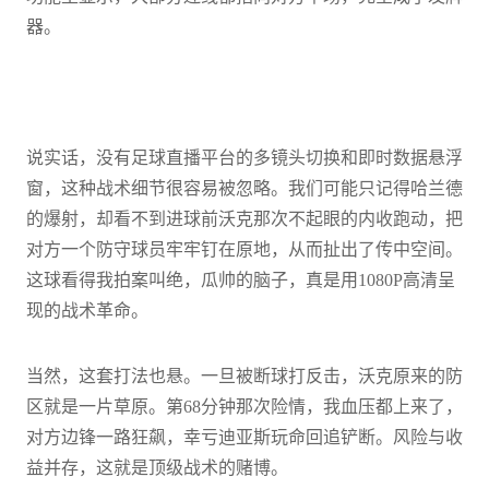
器。
说实话，没有足球直播平台的多镜头切换和即时数据悬浮
窗，这种战术细节很容易被忽略。我们可能只记得哈兰德
的爆射，却看不到进球前沃克那次不起眼的内收跑动，把
对方一个防守球员牢牢钉在原地，从而扯出了传中空间。
这球看得我拍案叫绝，瓜帅的脑子，真是用1080P高清呈
现的战术革命。
当然，这套打法也悬。一旦被断球打反击，沃克原来的防
区就是一片草原。第68分钟那次险情，我血压都上来了，
对方边锋一路狂飙，幸亏迪亚斯玩命回追铲断。风险与收
益并存，这就是顶级战术的赌博。