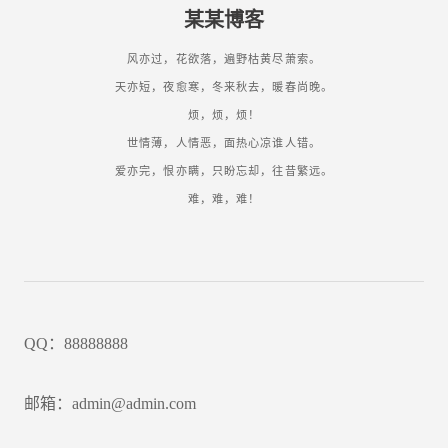
某某博客
风亦过，花欲落，遍野枯黄尽萧索。
天亦短，夜愈寒，冬来秋去，暖春尚晚。
烦，烦，烦！
世情薄，人情恶，面热心凉谁人错。
爱亦完，恨亦瞒，只盼忘却，往昔繁远。
难，难，难！
QQ：88888888
邮箱：admin@admin.com